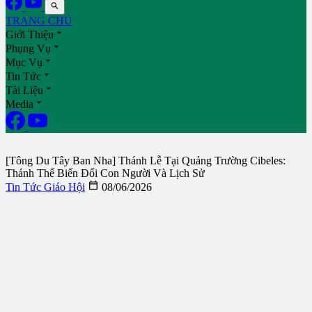

TRANG CHỦ

Giới Thiệu

Phụng Vụ

Mục Vụ

Tin Tức

Tài Liệu

Media
[Tông Du Tây Ban Nha] Thánh Lễ Tại Quảng Trường Cibeles:
Thánh Thể Biến Đổi Con Người Và Lịch Sử

Tin Tức Giáo Hội
08/06/2026