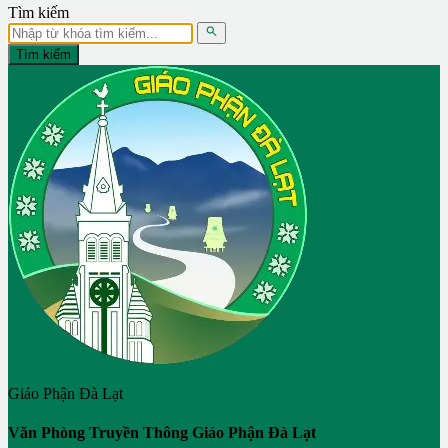
Tìm kiếm

Tìm kiếm
Giáo Phận Đà Lạt
Văn Phòng Truyền Thông Giáo Phận Đà Lạt