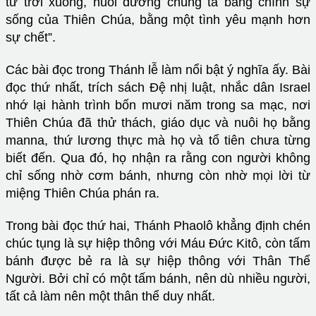
từ trời xuống, nuôi dưỡng chúng ta bằng chính sự
sống của Thiên Chúa, bằng một tình yêu mạnh hơn
sự chết”.
Các bài đọc trong Thánh lễ làm nổi bật ý nghĩa ấy. Bài
đọc thứ nhất, trích sách Đệ nhị luật, nhắc dân Israel
nhớ lại hành trình bốn mươi năm trong sa mạc, nơi
Thiên Chúa đã thử thách, giáo dục và nuôi họ bằng
manna, thứ lương thực mà họ và tổ tiên chưa từng
biết đến. Qua đó, họ nhận ra rằng con người không
chỉ sống nhờ cơm bánh, nhưng còn nhờ mọi lời từ
miệng Thiên Chúa phán ra.
Trong bài đọc thứ hai, Thánh Phaolô khẳng định chén
chúc tụng là sự hiệp thông với Máu Đức Kitô, còn tấm
bánh được bẻ ra là sự hiệp thông với Thân Thể
Người. Bởi chỉ có một tấm bánh, nên dù nhiều người,
tất cả làm nên một thân thể duy nhất.