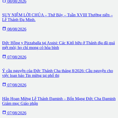

08/08/2026
SUY NIỆM LỜI CHÚA – Thứ Bảy – Tuần XVIII Thường niên –
Lễ Thánh Đa Minh.

08/08/2026
Đức Hồng y Pizzaballa tại Assisi: Các Kitô hữu ở Thánh địa đã quá
mệt mỏi; họ chỉ mong có hòa bình

07/08/2026
Ý cầu nguyện của Đức Thánh Cha tháng 8/2026: Cầu nguyện cho
việc loan báo Tin mừng tại phố thị

07/08/2026
Hân Hoan Mừng Lễ Thánh Đaminh – Bổn Mạng Đức Cha Đaminh
Giám mục Giáo phận

07/08/2026