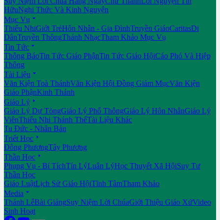
Suy Niệm Lời Chúa Hằng Ngày
Chư Thánh
Lời Nguyện Tín
Hữu
Nghi Thức Và Kinh Nguyện

Mục Vụ
Thiếu Nhi
Giới Trẻ
Hôn Nhân - Gia Đình
Truyền Giáo
Caritas
Di
Dân
Truyền Thông
Thánh Nhạc
Tham Khảo Mục Vụ

Tin Tức
Thông Báo
Tin Tức Giáo Phận
Tin Tức Giáo Hội
Cáo Phó Và Hiệp
Thông

Tài Liệu
Văn Kiện Toà Thánh
Văn Kiện Hội Đồng Giám Mục
Văn Kiện
Giáo Phận
Kinh Thánh

Giáo Lý
Giáo Lý Dự Tòng
Giáo Lý Phổ Thông
Giáo Lý Hôn Nhân
Giáo Lý
Viên
Thiếu Nhi Thánh Thể
Tài Liệu Khác
Tu Đức - Nhân Bản

Triết Học
Đông Phương
Tây Phương

Thần Học
Phụng Vụ - Bí Tích
Tín Lý
Luân Lý
Học Thuyết Xã Hội
Suy Tư
Thần Học
Giáo Luật
Lịch Sử Giáo Hội
Tĩnh Tâm
Tham Khảo

Media
Thánh Lễ
Bài Giảng
Suy Niệm Lời Chúa
Giới Thiệu Giáo Xứ
Video
Sinh Hoạt