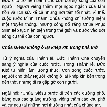
Đức Kitô trở nên bánh cho cơn đói sự sống của con
người. Người viếng thăm mọi ngóc ngách của tâm
hồn và lịch sử, kể cả những nơi tăm tối nhất. Vì thế,
cuộc rước Mình Thánh Chúa không chỉ tưởng niệm
một truyền thống, nhưng công bố rằng Chúa Phục
Sinh tiếp tục hiện diện trong thế giới và bước vào đời
sống cụ thể của con người.
Chúa Giêsu không ở lại khép kín trong nhà thờ
Từ ý nghĩa của Thánh lễ, Đức Thánh Cha chuyển
sang ý nghĩa của cuộc rước. Trong Thánh lễ, Đức
Kitô tự hiến làm lương thực. Còn trong cuộc rước,
Người cho thấy Người không ở lại khép kín bên trong
đền thờ, nhưng đi ra gặp gỡ con người.
Ngài nói: “Chúa Giêsu bước đi trên các đường phố,
băng qua các quảng trường, viếng thăm các khu phố
và cư ngụ tại những nơi thường nhật của chúng ta”.