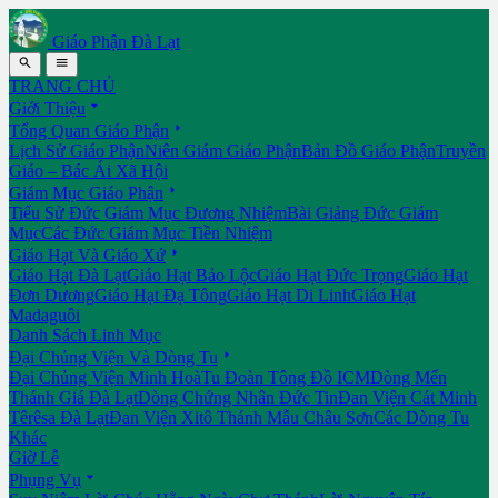
Giáo Phận Đà Lạt


TRANG CHỦ

Giới Thiệu

Tổng Quan Giáo Phận
Lịch Sử Giáo Phận
Niên Giám Giáo Phận
Bản Đồ Giáo Phận
Truyền
Giáo – Bác Ái Xã Hội

Giám Mục Giáo Phận
Tiểu Sử Đức Giám Mục Đương Nhiệm
Bài Giảng Đức Giám
Mục
Các Đức Giám Mục Tiền Nhiệm

Giáo Hạt Và Giáo Xứ
Giáo Hạt Đà Lạt
Giáo Hạt Bảo Lộc
Giáo Hạt Đức Trọng
Giáo Hạt
Đơn Dương
Giáo Hạt Đạ Tông
Giáo Hạt Di Linh
Giáo Hạt
Madaguôi
Danh Sách Linh Mục

Đại Chủng Viện Và Dòng Tu
Đại Chủng Viện Minh Hoà
Tu Đoàn Tông Đồ ICM
Dòng Mến
Thánh Giá Đà Lạt
Dòng Chứng Nhân Đức Tin
Đan Viện Cát Minh
Têrêsa Đà Lạt
Đan Viện Xitô Thánh Mẫu Châu Sơn
Các Dòng Tu
Khác
Giờ Lễ

Phụng Vụ