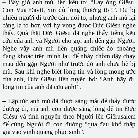
– Bấy giờ anh mù liền kêu to: “Lạy ông Giêsu,
Con Vua Đavít, xin dủ lòng thương tôi!”. Dù bị
nhiều người đi trước cấm nói to, nhưng anh mù lại
càng la to hơn với hy vọng được Đức Giêsu nghe
thấy. Quả thật Đức Giêsu đã nghe thấy tiếng kêu
cứu của anh và Người cho gọi anh đến gặp Người.
Nghe vậy anh mù liền quăng chiếc áo choàng
đang khoác trên mình lại, để nhảy chồm dậy chạy
mau đến gặp Người như trước đó anh chưa hề bị
mù. Sau khi nghe biết lòng tin và lòng mong ước
của anh, Đức Giêsu liền tuyên bố: “Anh hãy đi,
lòng tin của anh đã cứu anh!”.
– Lập tức anh mù đã được sáng mắt để thấy được
đường đi, mà anh còn được sáng lòng để tin Đức
Giêsu và tình nguyện theo Người lên Giêrusalem
để cùng Người đi con đường “qua đau khổ thập
giá vào vinh quang phục sinh”.