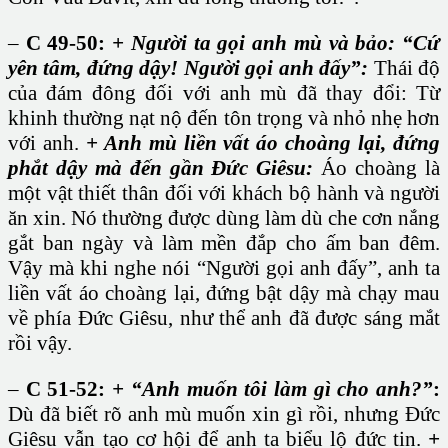
–
C 49-50:
+ Người ta gọi anh mù và bảo: “Cứ
yên tâm, đứng dậy! Người gọi anh đấy”:
Thái độ
của đám đông đối với anh mù đã thay đổi: Từ
khinh thường nạt nộ đến tôn trọng và nhỏ nhẹ hơn
với anh.
+ Anh mù liền vất áo choàng lại, đứng
phắt dậy mà đến gần Đức Giêsu:
Áo choàng là
một vật thiết thân đối với khách bộ hành và người
ăn xin. Nó thường được dùng làm dù che cơn nắng
gắt ban ngày và làm mền đắp cho ấm ban đêm.
Vậy mà khi nghe nói “Người gọi anh đấy”, anh ta
liền vất áo choàng lại, đứng bật dậy mà chạy mau
về phía Đức Giêsu, như thể anh đã được sáng mắt
rồi vậy.
–
C 51-52:
+ “Anh muốn tôi làm gì cho anh?”
:
Dù đã biết rõ anh mù muốn xin gì rồi, nhưng Đức
Giêsu vẫn tạo cơ hội để anh ta biểu lộ đức tin.
+