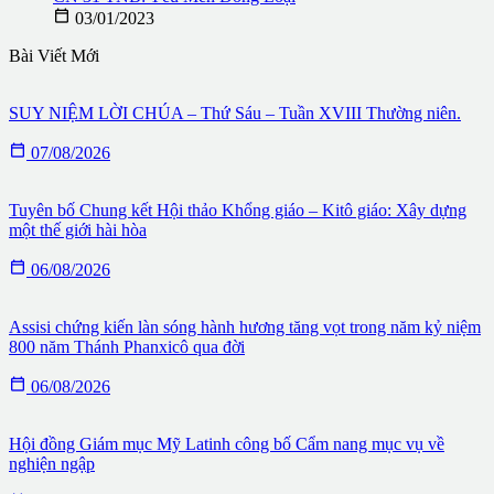

03/01/2023
Bài Viết Mới
SUY NIỆM LỜI CHÚA – Thứ Sáu – Tuần XVIII Thường niên.

07/08/2026
Tuyên bố Chung kết Hội thảo Khổng giáo – Kitô giáo: Xây dựng
một thế giới hài hòa

06/08/2026
Assisi chứng kiến làn sóng hành hương tăng vọt trong năm kỷ niệm
800 năm Thánh Phanxicô qua đời

06/08/2026
Hội đồng Giám mục Mỹ Latinh công bố Cẩm nang mục vụ về
nghiện ngập