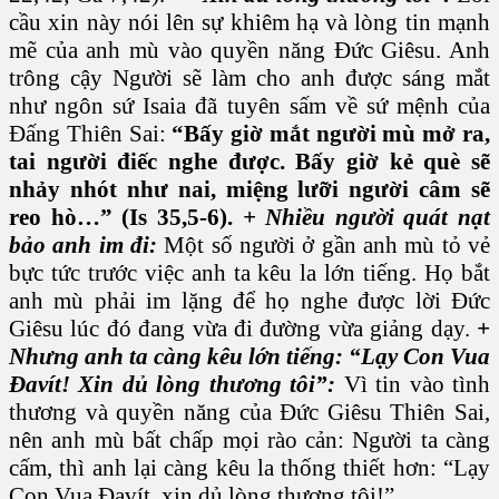
cầu xin này nói lên sự khiêm hạ và lòng tin mạnh
mẽ của anh mù vào quyền năng Đức Giêsu. Anh
trông cậy Người sẽ làm cho anh được sáng mắt
như ngôn sứ Isaia đã tuyên sấm về sứ mệnh của
Đấng Thiên Sai:
“Bấy giờ mắt người mù mở ra,
tai người điếc nghe được. Bấy giờ kẻ què sẽ
nhảy nhót như nai, miệng lưỡi người câm sẽ
reo hò…” (Is 35,5-6).
+ Nhiều người quát nạt
bảo anh im đi:
Một số người ở gần anh mù tỏ vẻ
bực tức trước việc anh ta kêu la lớn tiếng. Họ bắt
anh mù phải im lặng để họ nghe được lời Đức
Giêsu lúc đó đang vừa đi đường vừa giảng dạy.
+
Nhưng anh ta càng kêu lớn tiếng:
“Lạy Con Vua
Đavít! Xin dủ lòng thương tôi”:
Vì tin vào tình
thương và quyền năng của Đức Giêsu Thiên Sai,
nên anh mù bất chấp mọi rào cản: Người ta càng
cấm, thì anh lại càng kêu la thống thiết hơn: “Lạy
Con Vua Đavít, xin dủ lòng thương tôi!”.