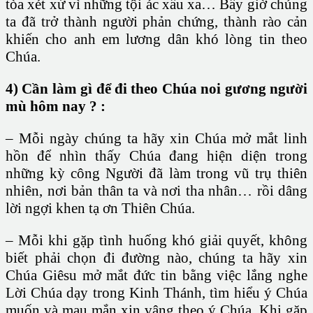
tòa xét xử vì những tội ác xấu xa… Bấy giờ chúng
ta đã trở thành người phản chứng, thành rào cản
khiến cho anh em lương dân khó lòng tin theo
Chúa.
4) Cần làm gì để đi theo Chúa noi gương người
mù hôm nay ? :
– Mỗi ngày chúng ta hãy xin Chúa mở mắt linh
hồn để nhìn thấy Chúa đang hiện diện trong
những kỳ công Người đã làm trong vũ trụ thiên
nhiên, nơi bản thân ta và nơi tha nhân… rồi dâng
lời ngợi khen tạ ơn Thiên Chúa.
– Mỗi khi gặp tình huống khó giải quyết, không
biết phải chọn đi đường nào, chúng ta hãy xin
Chúa Giêsu mở mắt đức tin bằng việc lắng nghe
Lời Chúa dạy trong Kinh Thánh, tìm hiểu ý Chúa
muốn và mau mắn xin vâng theo ý Chúa. Khi gặp