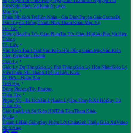
Suy Niệm Lời Chúa Hằng Ngày
Chư Thánh
Lời Nguyện Tín
Hữu
Nghi Thức Và Kinh Nguyện

Mục Vụ
Thiếu Nhi
Giới Trẻ
Hôn Nhân - Gia Đình
Truyền Giáo
Caritas
Di
Dân
Truyền Thông
Thánh Nhạc
Tham Khảo Mục Vụ

Tin Tức
Thông Báo
Tin Tức Giáo Phận
Tin Tức Giáo Hội
Cáo Phó Và Hiệp
Thông

Tài Liệu
Văn Kiện Toà Thánh
Văn Kiện Hội Đồng Giám Mục
Văn Kiện
Giáo Phận
Kinh Thánh

Giáo Lý
Giáo Lý Dự Tòng
Giáo Lý Phổ Thông
Giáo Lý Hôn Nhân
Giáo Lý
Viên
Thiếu Nhi Thánh Thể
Tài Liệu Khác
Tu Đức - Nhân Bản

Triết Học
Đông Phương
Tây Phương

Thần Học
Phụng Vụ - Bí Tích
Tín Lý
Luân Lý
Học Thuyết Xã Hội
Suy Tư
Thần Học
Giáo Luật
Lịch Sử Giáo Hội
Tĩnh Tâm
Tham Khảo

Media
Thánh Lễ
Bài Giảng
Suy Niệm Lời Chúa
Giới Thiệu Giáo Xứ
Video
Sinh Hoạt