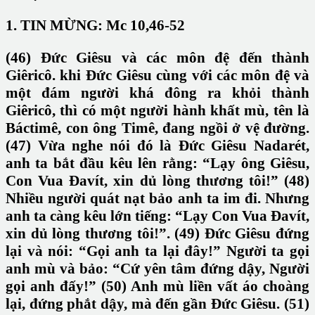
1. TIN MỪNG: Mc 10,46-52
(46) Đức Giêsu và các môn đệ đến thành
Giêricô. khi Đức Giêsu cùng với các môn đệ và
một đám người khá đông ra khỏi thành
Giêricô, thì có một người hành khất mù, tên là
Báctimê, con ông Timê, đang ngồi ở vệ đường.
(47) Vừa nghe nói đó là Đức Giêsu Nadarét,
anh ta bắt đầu kêu lên rằng: “Lạy ông Giêsu,
Con Vua Đavít, xin dủ lòng thương tôi!” (48)
Nhiều người quát nạt bảo anh ta im đi. Nhưng
anh ta càng kêu lớn tiếng: “Lạy Con Vua Đavít,
xin dủ lòng thương tôi!”. (49) Đức Giêsu đứng
lại và nói: “Gọi anh ta lại đây!” Người ta gọi
anh mù và bảo: “Cứ yên tâm đứng dậy, Người
gọi anh đấy!” (50) Anh mù liền vất áo choàng
lại, đứng phắt dậy, mà đến gần Đức Giêsu. (51)