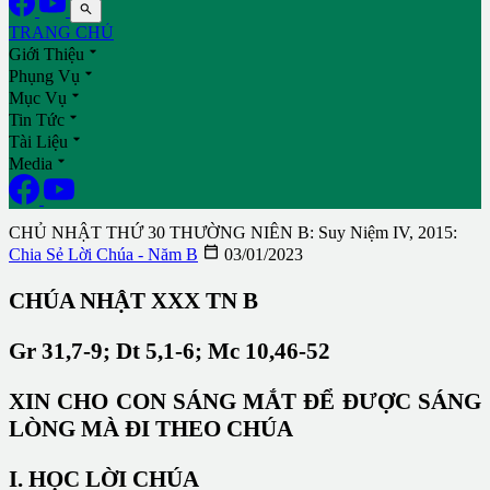

TRANG CHỦ

Giới Thiệu

Phụng Vụ

Mục Vụ

Tin Tức

Tài Liệu

Media
CHỦ NHẬT THỨ 30 THƯỜNG NIÊN B: Suy Niệm IV, 2015:

Chia Sẻ Lời Chúa - Năm B
03/01/2023
CHÚA NHẬT XXX TN B
Gr 31,7-9; Dt 5,1-6; Mc 10,46-52
XIN CHO CON SÁNG MẮT ĐỂ ĐƯỢC SÁNG
LÒNG MÀ ĐI THEO CHÚA
I.
HỌC LỜI CHÚA