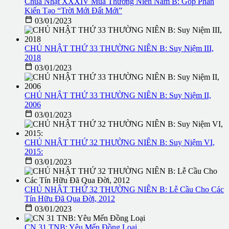
Chúa Nhật XXXIV Mùa Thường Niên Năm B: Góp Phần
Kiến Tạo “Trời Mới Đất Mới”

03/01/2023
CHỦ NHẬT THỨ 33 THƯỜNG NIÊN B: Suy Niệm III,
2018

03/01/2023
CHỦ NHẬT THỨ 33 THƯỜNG NIÊN B: Suy Niệm II,
2006

03/01/2023
CHỦ NHẬT THỨ 32 THƯỜNG NIÊN B: Suy Niệm VI,
2015:

03/01/2023
CHỦ NHẬT THỨ 32 THƯỜNG NIÊN B: Lễ Cầu Cho Các
Tín Hữu Ðã Qua Ðời, 2012

03/01/2023
CN 31 TNB: Yêu Mến Ðồng Loại