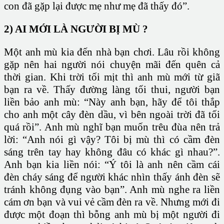
con đã gặp lại được mẹ như mẹ đã thấy đó”.
2) AI MỚI LÀ NGƯỜI BỊ MÙ ?
Một anh mù kia đến nhà bạn chơi. Lâu rồi không
gặp nên hai người nói chuyện mãi đến quên cả
thời gian. Khi trời tối mịt thì anh mù mới từ giã
bạn ra về. Thấy đường làng tối thui, người bạn
liền bảo anh mù: “Này anh bạn, hãy để tôi thắp
cho anh một cây đèn dầu, vì bên ngoài trời đã tối
quá rồi”. Anh mù nghĩ bạn muốn trêu đùa nên trả
lời: “Anh nói gì vậy? Tôi bị mù thì có cầm đèn
sáng trên tay hay không đâu có khác gì nhau?”.
Anh bạn kia liền nói: “Ý tôi là anh nên cầm cái
đèn cháy sáng để người khác nhìn thấy ánh đèn sẽ
tránh không đụng vào bạn”. Anh mù nghe ra liền
cám ơn bạn và vui vẻ cầm đèn ra về. Nhưng mới đi
được một đoạn thì bỗng anh mù bị một người đi