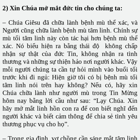
2) Xin Chúa mở mắt đức tin cho chúng ta:
– Chúa Giêsu đã chữa lành bệnh mù thể xác, và
Người cũng chữa lành bệnh mù tâm linh. Chính sự
mù tối tâm linh này còn tác hại hơn bệnh mù thể
xác. Nó biểu hiện ra bằng thái độ không chấp
nhận sự thật của đức Tin, không nhận ra tình
thương và những sự thiện hảo nơi người khác. Vậy
mỗi người chúng ta cần tự hỏi mình vào buổi tối
trước khi đi ngủ: Hiện giờ tôi có bị bệnh mù tối
tâm linh nói trên hay không? Nếu có, hãy xin
Chúa chữa lành như người mù trong Tin Mừng
hôm nay bằng lời cầu như sau: “Lạy Chúa. Xin
hãy mở mắt linh hồn con ra để con biết nghĩ đến
người khác và biết cảm thông để chia sẻ tình yêu
thương phục vụ cho họ”.
– Trong gia đình, vợ chồng cần sáng mắt tâm linh