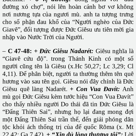
đường xó chợ”, nói lên hoàn cảnh bơ vơ không
nơi nương tựa của ngươi mù. anh ta tượng trưng
cho số phận đau khổ của “Người nghèo của Đức
Giavê”, đối tượng được Đức Giêsu ưu tiên mời gia
nhập vào Nước Trời của Người.
–
C 47-48:
+ Đức Giêsu Nadarét:
Giêsu nghĩa là
“Giavê cứu độ”. trong Thánh Kinh có một số
người cũng tên là Giêsu (x.Hc 50,27; Lc 3,29; Cl
4,11). Để phân biệt, người ta thường thêm tên quê
hương vào sau tên gọi. Giêsu nói đây chính là Đức
Giêsu quê làng Nadarét.
+ Con Vua Đavít:
Anh
mù gọi Đức Giêsu kèm tước hiệu “Con Vua Đavít”
cho thấy nhiều người Do thái đã tin Đức Giêsu là
“Đấng Thiên Sai”, nhưng họ lại đang mong đợi
một Đấng Thiên Sai trần thế, đến giải phóng dân
tộc khỏi ách thống trị của đế quốc Rôma (x. Mt
22,42; Ga 7,42).
+ “
Xin dủ lòng thương tôi”:
Lời