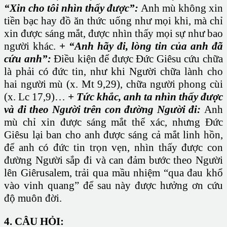
“Xin cho tôi nhìn thấy được”:
Anh mù không xin
tiền bạc hay đồ ăn thức uống như mọi khi, mà chỉ
xin được sáng mắt, được nhìn thấy mọi sự như bao
người khác.
+ “Anh hãy đi, lòng tin của anh đã
cứu anh”:
Điều kiện để được Đức Giêsu cứu chữa
là phải có đức tin, như khi Người chữa lành cho
hai người mù (x. Mt 9,29), chữa người phong cùi
(x. Lc 17,9)…
+ Tức khắc, anh ta nhìn thấy được
và đi theo Người trên con đường Người đi:
Anh
mù chỉ xin được sáng mắt thể xác, nhưng Đức
Giêsu lại ban cho anh được sáng cả mắt linh hồn,
để anh có đức tin trọn vẹn, nhìn thấy được con
đường Người sắp đi và can đảm bước theo Người
lên Giêrusalem, trải qua mầu nhiệm “qua đau khổ
vào vinh quang” để sau này được hưởng ơn cứu
độ muôn đời.
4. CÂU HỎI: