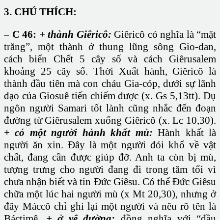
3. CHÚ THÍCH:
– C 46:
+ thành Giêricô:
Giêricô có nghĩa là “mặt
trăng”, một thành ở thung lũng sông Gio-đan,
cách biển Chết 5 cây số và cách Giêrusalem
khoảng 25 cây số. Thời Xuất hành, Giêricô là
thành đầu tiên mà con cháu Gia-cóp, dưới sự lãnh
đạo của Giosuê tiến chiếm được (x. Gs 5,13tt). Dụ
ngôn người Samari tốt lành cũng nhắc đến đoạn
đường từ Giêrusalem xuống Giêricô (x. Lc 10,30).
+ có một người hành khất mù:
Hành khất là
người ăn xin. Đây là một người đói khổ về vật
chất, đang cần được giúp đỡ. Anh ta còn bị mù,
tượng trưng cho người đang đi trong tăm tối vì
chưa nhận biết và tin Đức Giêsu. Có thể Đức Giêsu
chữa một lúc hai người mù (x Mt 20,30), nhưng ở
đây Máccô chỉ ghi lại một người và nêu rõ tên là
Báctimê.
+ ở vệ đường:
đồng nghĩa với “đầu