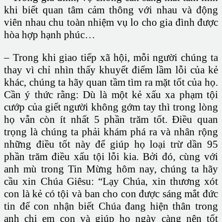
khi biết quan tâm cảm thông với nhau và động
viên nhau chu toàn nhiệm vụ lo cho gia đình được
hòa hợp hạnh phúc…
– Trong khi giao tiếp xã hội, mỗi người chúng ta
thay vì chỉ nhìn thấy khuyết điểm lầm lỗi của kẻ
khác, chúng ta hãy quan tầm tìm ra mặt tốt của họ.
Cần ý thức rằng: Dù là một kẻ xấu xa phạm tội
cướp của giết người không gớm tay thì trong lòng
họ vẫn còn ít nhất 5 phần trăm tốt. Điều quan
trọng là chúng ta phải khám phá ra và nhân rộng
những điều tốt này để giúp họ loại trừ dần 95
phần trăm điều xấu tội lỗi kia. Bởi đó, cùng với
anh mù trong Tin Mừng hôm nay, chúng ta hãy
cầu xin Chúa Giêsu: “Lạy Chúa, xin thương xót
con là kẻ có tội và ban cho con được sáng mắt đức
tin để con nhận biết Chúa đang hiện thân trong
anh chị em con và giúp họ ngày càng nên tốt