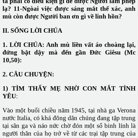
ta phải có điều kiện gì để được Người làm phép
lạ? 11-Ngòai việc được sáng mắt thể xác, anh
mù còn được Người ban ơn gì về linh hồn?
II.
SỐNG LỜI CHÚA
1. LỜI CHÚA: Anh mù liền vất áo choàng lại,
đứng bật dậy mà đến gần Đức Giêsu (Mc
10,50):
2. CÂU CHUYỆN:
1) TÌM THẤY MẸ NHỜ CON MẮT TÌNH
YÊU
:
Vào một buổi chiều năm 1945, tại nhà ga
Verona
nước Italia, có khá đông dân chúng đang tập trung
tại sân ga và náo nức chờ đón một số binh lính là
người thân của họ trở về từ các trại tập trung của