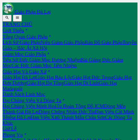
Giáo Phận Đà Lạt


TRANG CHỦ

Giới Thiệu

Tổng Quan Giáo Phận
Lịch Sử Giáo Phận
Niên Giám Giáo Phận
Bản Đồ Giáo Phận
Truyền
Giáo – Bác Ái Xã Hội

Giám Mục Giáo Phận
Tiểu Sử Đức Giám Mục Đương Nhiệm
Bài Giảng Đức Giám
Mục
Các Đức Giám Mục Tiền Nhiệm

Giáo Hạt Và Giáo Xứ
Giáo Hạt Đà Lạt
Giáo Hạt Bảo Lộc
Giáo Hạt Đức Trọng
Giáo Hạt
Đơn Dương
Giáo Hạt Đạ Tông
Giáo Hạt Di Linh
Giáo Hạt
Madaguôi
Danh Sách Linh Mục

Đại Chủng Viện Và Dòng Tu
Đại Chủng Viện Minh Hoà
Tu Đoàn Tông Đồ ICM
Dòng Mến
Thánh Giá Đà Lạt
Dòng Chứng Nhân Đức Tin
Đan Viện Cát Minh
Têrêsa Đà Lạt
Đan Viện Xitô Thánh Mẫu Châu Sơn
Các Dòng Tu
Khác
Giờ Lễ

Phụng Vụ