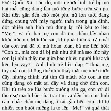
Đức Quốc Xã. Lúc đó, một người lính trẻ bị mù
hai mắt cũng đang lần mò từng bước trên sân ga.
Khi tiến gần đến chỗ một phụ nữ lớn tuổi đang
đứng chung với mấy người thân trong gia đình,
đột nhiên anh lính mù dừng lại rồi kêu to lên:
“Mẹ!”, và rồi hai mẹ con đã ôm chầm lấy nhau
khóc nức nở. Một lúc sau, khi phát hiện ra cặp mắt
của con trai đã bị mù hòan tòan, bà mẹ liền hỏi:
“Con ơi, mắt con đã bị mù như thế mà sao lúc nãy
con lại nhìn thấy mẹ giữa bao nhiêu người khác và
kêu lên vậy?”. Anh lính trẻ liền đáp: “Thưa mẹ,
tuy mắt con không thể nhìn thấy mặt mẹ như trước
đây, nhưng chính trái tim đã mách bảo con là mẹ
cũng đang có mặt tại đây và đang chờ đón con.
Khi từ trên xe lửa bước xuống sân ga, con cứ đi
theo sự mách bảo của trái tim và đến lúc con linh
cảm chắc chắn mẹ đang ở rất gần bên con, thì tự
nhiên con buột miệng la to lên “Mẹ!” và quả thật