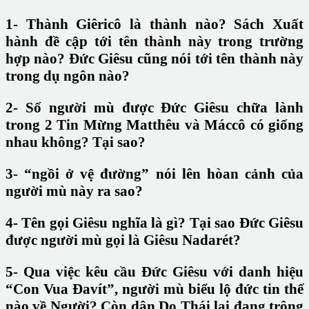
1- Thành Giêricô là thành nào? Sách Xuất
hành đề cập tới tên thành này trong trường
hợp nào? Đức Giêsu cũng nói tới tên thành này
trong dụ ngôn nào?
2- Số người mù được Đức Giêsu chữa lành
trong 2 Tin Mừng Matthêu và Máccô có giống
nhau không? Tại sao?
3- “ngồi ở vệ đường” nói lên hòan cảnh của
người mù này ra sao?
4- Tên gọi Giêsu nghĩa là gì? Tại sao Đức Giêsu
được người mù gọi là Giêsu Nadarét?
5- Qua việc kêu cầu Đức Giêsu với danh hiệu
“Con Vua Đavít”, người mù biểu lộ đức tin thế
nào về Người? Còn dân Do Thái lại đang trông