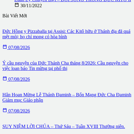

30/11/2022
Bài Viết Mới
Đức Hồng y Pizzaballa tại Assisi: Các Kitô hữu ở Thánh địa đã quá
mệt mỏi; họ chỉ mong có hòa bình

07/08/2026
Ý cầu nguyện của Đức Thánh Cha tháng 8/2026: Cầu nguyện cho
việc loan báo Tin mừng tại phố thị

07/08/2026
Hân Hoan Mừng Lễ Thánh Đaminh – Bổn Mạng Đức Cha Đaminh
Giám mục Giáo phận

07/08/2026
SUY NIỆM LỜI CHÚA – Thứ Sáu – Tuần XVIII Thường niên.