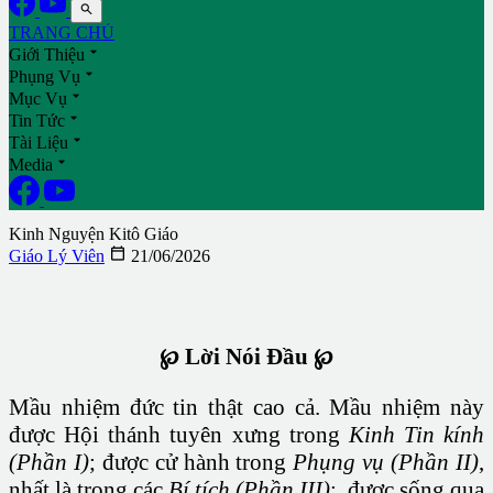

TRANG CHỦ

Giới Thiệu

Phụng Vụ

Mục Vụ

Tin Tức

Tài Liệu

Media
Kinh Nguyện Kitô Giáo

Giáo Lý Viên
21/06/2026
℘ Lời Nói Đầu ℘
Mầu nhiệm đức tin thật cao cả. Mầu nhiệm này
được Hội thánh tuyên xưng trong
Kinh Tin kính
(Phần I)
; được cử hành trong
Phụng vụ (Phần II)
,
nhất là trong các
Bí tích (Phần III)
; được sống qua