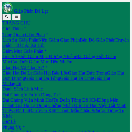
Giáo Phận Đà Lạt


TRANG CHỦ

Giới Thiệu

Tổng Quan Giáo Phận
Lịch Sử Giáo Phận
Niên Giám Giáo Phận
Bản Đồ Giáo Phận
Truyền
Giáo – Bác Ái Xã Hội

Giám Mục Giáo Phận
Tiểu Sử Đức Giám Mục Đương Nhiệm
Bài Giảng Đức Giám
Mục
Các Đức Giám Mục Tiền Nhiệm

Giáo Hạt Và Giáo Xứ
Giáo Hạt Đà Lạt
Giáo Hạt Bảo Lộc
Giáo Hạt Đức Trọng
Giáo Hạt
Đơn Dương
Giáo Hạt Đạ Tông
Giáo Hạt Di Linh
Giáo Hạt
Madaguôi
Danh Sách Linh Mục

Đại Chủng Viện Và Dòng Tu
Đại Chủng Viện Minh Hoà
Tu Đoàn Tông Đồ ICM
Dòng Mến
Thánh Giá Đà Lạt
Dòng Chứng Nhân Đức Tin
Đan Viện Cát Minh
Têrêsa Đà Lạt
Đan Viện Xitô Thánh Mẫu Châu Sơn
Các Dòng Tu
Khác
Giờ Lễ

Phụng Vụ