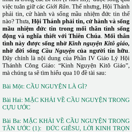
việc tuân giữ các
Giới Răn
. Thế nhưng, Hội Thánh
phải tin, cử hành và sống mầu nhiệm đức tin thế
nào? Thưa,
Hội Thánh phải tin, cử hành và sống
mầu nhiệm đức tin trong mối thân tình sống
động và nghĩa thiết với Thiên Chúa
.
Mối thân
tình này được sống nhờ
Kinh nguyện Kitô giáo,
nhờ đời sống
Cầu Nguyện
của người tín hữu
.
Đây chính là nội dung của Phần IV Giáo Lý Hội
Thánhh Công Giáo: “Kinh Nguyện Kitô Giáo”,
mà chúng ta sẽ tìm hiểu qua 10 đề tài sau:
Bài Một: CẦU NGUYỆN LÀ GÌ?
Bài Hai: MẶC KHẢI VỀ CẦU NGUYỆN TRONG
CỰU ƯỚC
Bài Ba: MẶC KHẢI VỀ CẦU NGUYỆN TRONG
TÂN ƯỚC (1): ĐỨC GIÊSU, LỜI KINH TRỌN