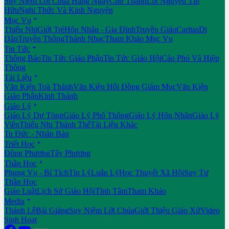
Suy Niệm Lời Chúa Hằng Ngày
Chư Thánh
Lời Nguyện Tín
Hữu
Nghi Thức Và Kinh Nguyện

Mục Vụ
Thiếu Nhi
Giới Trẻ
Hôn Nhân - Gia Đình
Truyền Giáo
Caritas
Di
Dân
Truyền Thông
Thánh Nhạc
Tham Khảo Mục Vụ

Tin Tức
Thông Báo
Tin Tức Giáo Phận
Tin Tức Giáo Hội
Cáo Phó Và Hiệp
Thông

Tài Liệu
Văn Kiện Toà Thánh
Văn Kiện Hội Đồng Giám Mục
Văn Kiện
Giáo Phận
Kinh Thánh

Giáo Lý
Giáo Lý Dự Tòng
Giáo Lý Phổ Thông
Giáo Lý Hôn Nhân
Giáo Lý
Viên
Thiếu Nhi Thánh Thể
Tài Liệu Khác
Tu Đức - Nhân Bản

Triết Học
Đông Phương
Tây Phương

Thần Học
Phụng Vụ - Bí Tích
Tín Lý
Luân Lý
Học Thuyết Xã Hội
Suy Tư
Thần Học
Giáo Luật
Lịch Sử Giáo Hội
Tĩnh Tâm
Tham Khảo

Media
Thánh Lễ
Bài Giảng
Suy Niệm Lời Chúa
Giới Thiệu Giáo Xứ
Video
Sinh Hoạt