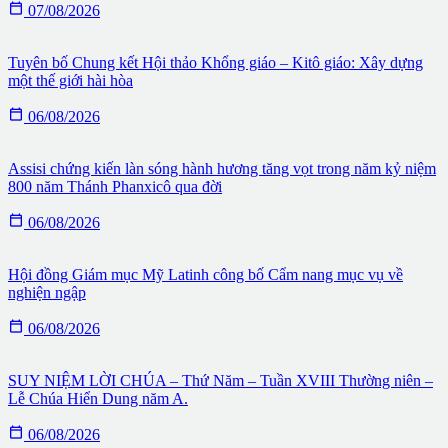

07/08/2026
Tuyên bố Chung kết Hội thảo Khổng giáo – Kitô giáo: Xây dựng
một thế giới hài hòa

06/08/2026
Assisi chứng kiến làn sóng hành hương tăng vọt trong năm kỷ niệm
800 năm Thánh Phanxicô qua đời

06/08/2026
Hội đồng Giám mục Mỹ Latinh công bố Cẩm nang mục vụ về
nghiện ngập

06/08/2026
SUY NIỆM LỜI CHÚA – Thứ Năm – Tuần XVIII Thường niên –
Lễ Chúa Hiển Dung năm A.

06/08/2026