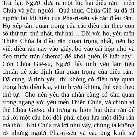
Trái lại, Người đưa ra một lúc hai điều răn: mến
Chúa và yêu người. Quả thực, Chúa Giê-su đã đi
ngược lại lối hiểu của Pha-ri-sêu về các điều răn.
Họ xếp tầm quan trọng của các điều răn theo con
số thứ tự: thứ nhất, thứ hai… Đối với họ, yêu mến
Thiên Chúa là điều răn quan trọng nhất, nên họ
viết điều răn này vào giấy, bỏ vào cái hộp nhỏ và
đeo trước trán (shema) để khỏi quên lề luật này!
Còn Chúa Giê-su, Người lấy tình yêu làm tiêu
chuẩn để xác định tầm quan trọng của điều răn.
Đã cùng là tình yêu, thì không có điều này quan
trọng hơn điều kia, vì tình yêu không thể xếp theo
thứ tự. Cho nên yêu tha nhân cũng có tầm quan
trọng ngang với yêu mến Thiên Chúa, và chính vì
thế Chúa Giê-su đã trưng ra luôn hai điều răn để
trả lời một câu hỏi đòi phải chọn lựa một điều răn
mà thôi. Khi Chúa trả lời như vậy, chúng ta không
rõ những người Pha-ri-sêu và các ông kinh sư