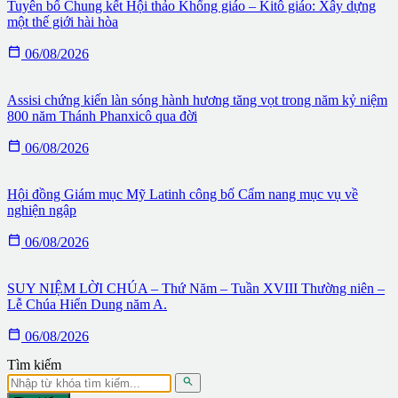
Tuyên bố Chung kết Hội thảo Khổng giáo – Kitô giáo: Xây dựng
một thế giới hài hòa

06/08/2026
Assisi chứng kiến làn sóng hành hương tăng vọt trong năm kỷ niệm
800 năm Thánh Phanxicô qua đời

06/08/2026
Hội đồng Giám mục Mỹ Latinh công bố Cẩm nang mục vụ về
nghiện ngập

06/08/2026
SUY NIỆM LỜI CHÚA – Thứ Năm – Tuần XVIII Thường niên –
Lễ Chúa Hiển Dung năm A.

06/08/2026
Tìm kiếm
