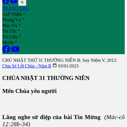

TRANG CHỦ

Giới Thiệu

Phụng Vụ

Mục Vụ

Tin Tức

Tài Liệu

Media
CHỦ NHẬT THỨ 31 THƯỜNG NIÊN B: Suy Niệm V, 2012:

Chia Sẻ Lời Chúa - Năm B
03/01/2023
CHÚA NHẬT 31 THƯỜNG NIÊN
Mến Chúa yêu người
Lắng nghe sứ điệp của bài Tin Mừng
(Mác-cô
12:28b-34)