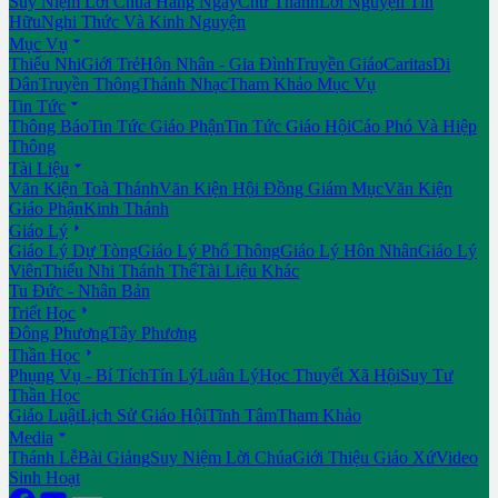
Suy Niệm Lời Chúa Hằng Ngày
Chư Thánh
Lời Nguyện Tín
Hữu
Nghi Thức Và Kinh Nguyện

Mục Vụ
Thiếu Nhi
Giới Trẻ
Hôn Nhân - Gia Đình
Truyền Giáo
Caritas
Di
Dân
Truyền Thông
Thánh Nhạc
Tham Khảo Mục Vụ

Tin Tức
Thông Báo
Tin Tức Giáo Phận
Tin Tức Giáo Hội
Cáo Phó Và Hiệp
Thông

Tài Liệu
Văn Kiện Toà Thánh
Văn Kiện Hội Đồng Giám Mục
Văn Kiện
Giáo Phận
Kinh Thánh

Giáo Lý
Giáo Lý Dự Tòng
Giáo Lý Phổ Thông
Giáo Lý Hôn Nhân
Giáo Lý
Viên
Thiếu Nhi Thánh Thể
Tài Liệu Khác
Tu Đức - Nhân Bản

Triết Học
Đông Phương
Tây Phương

Thần Học
Phụng Vụ - Bí Tích
Tín Lý
Luân Lý
Học Thuyết Xã Hội
Suy Tư
Thần Học
Giáo Luật
Lịch Sử Giáo Hội
Tĩnh Tâm
Tham Khảo

Media
Thánh Lễ
Bài Giảng
Suy Niệm Lời Chúa
Giới Thiệu Giáo Xứ
Video
Sinh Hoạt