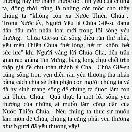
thương này trở thành thước đo tình yêu của chúng
ta, đồng thời cũng là những cột mốc cho thấy
chúng ta “không còn xa Nước Thiên Chúa”.
Trong Nước ấy, Người Yêu là Chúa Giê-su đang
dẫn đầu một nhân loại mới trong lối sống yêu
thương. Chúa Giê-su đã sống điều răn thứ nhất,
yêu mến Thiên Chúa “hết lòng, hết trí khôn, hết
sức lực” khi Người vâng lời Chúa Cha, đến trần
gian rao giảng Tin Mừng, bằng lòng chịu chết trên
thập giá để chu toàn thánh ý Cha. Chúa Giê-su
cũng sống trọn vẹn điều răn yêu thương tha nhân
bằng cách chia sẻ thân phận con người chúng ta và
đã hy sinh mạng sống để chúng ta được làm con
cái Thiên Chúa. Quả thực là một lối sống yêu
thương của những ai muốn làm công dân của
Nước Thiên Chúa. Nếu chúng ta thực sự muốn
làm môn đệ Chúa, chúng ta cũng phải yêu thương
như
Người đã yêu thương vậy!