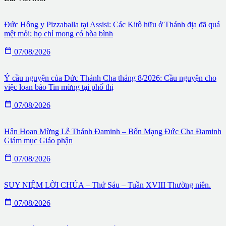
Đức Hồng y Pizzaballa tại Assisi: Các Kitô hữu ở Thánh địa đã quá
mệt mỏi; họ chỉ mong có hòa bình

07/08/2026
Ý cầu nguyện của Đức Thánh Cha tháng 8/2026: Cầu nguyện cho
việc loan báo Tin mừng tại phố thị

07/08/2026
Hân Hoan Mừng Lễ Thánh Đaminh – Bổn Mạng Đức Cha Đaminh
Giám mục Giáo phận

07/08/2026
SUY NIỆM LỜI CHÚA – Thứ Sáu – Tuần XVIII Thường niên.

07/08/2026