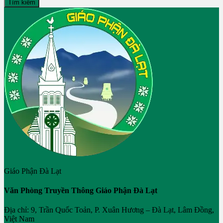
Tìm kiếm
Giáo Phận Đà Lạt
Văn Phòng Truyền Thông Giáo Phận Đà Lạt
Địa chỉ: 9, Trần Quốc Toản, P. Xuân Hương – Đà Lạt, Lâm Đồng,
Việt Nam