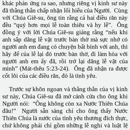
khác phản ứng ra sao, nhưng riêng vị kinh sư này
đã thẳng thắn chấp nhận lối hiểu của Người. Cùng
với Chúa Giê-su, ông tin rằng cả hai điều răn này
đều “quý hơn mọi lễ toàn thiêu và hy lễ”. Ông
đồng ý với lời Chúa Giê-su giảng rằng “nếu khi
anh sắp dâng lễ vật trước bàn thờ mà sực nhớ có
người anh em đang có chuyện bất bình với anh, thì
hãy để của lễ lại đó trước bàn thờ, đi làm hòa với
người anh em ấy đã, rồi trở lại dâng lễ vật của
mình” (Mát-thêu 5:23-24). Ông đã nhận ra được
cốt lõi của các điều răn, đó là tình yêu.
Trước sự khôn ngoan và thẳng thắn của vị kinh
sư này, Chúa Giê-su đã mở cánh cửa cho ông khi
Người nói: “Ông không còn xa Nước Thiên Chúa
đâu!” Người sẵn sàng chỉ cho ông thấy Nước
Thiên Chúa là nước của tình yêu thương đích thực,
chứ không phải chỉ gồm những lễ nghi và luật lệ