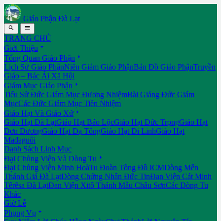
Giáo Phận Đà Lạt


TRANG CHỦ

Giới Thiệu

Tổng Quan Giáo Phận
Lịch Sử Giáo Phận
Niên Giám Giáo Phận
Bản Đồ Giáo Phận
Truyền
Giáo – Bác Ái Xã Hội

Giám Mục Giáo Phận
Tiểu Sử Đức Giám Mục Đương Nhiệm
Bài Giảng Đức Giám
Mục
Các Đức Giám Mục Tiền Nhiệm

Giáo Hạt Và Giáo Xứ
Giáo Hạt Đà Lạt
Giáo Hạt Bảo Lộc
Giáo Hạt Đức Trọng
Giáo Hạt
Đơn Dương
Giáo Hạt Đạ Tông
Giáo Hạt Di Linh
Giáo Hạt
Madaguôi
Danh Sách Linh Mục

Đại Chủng Viện Và Dòng Tu
Đại Chủng Viện Minh Hoà
Tu Đoàn Tông Đồ ICM
Dòng Mến
Thánh Giá Đà Lạt
Dòng Chứng Nhân Đức Tin
Đan Viện Cát Minh
Têrêsa Đà Lạt
Đan Viện Xitô Thánh Mẫu Châu Sơn
Các Dòng Tu
Khác
Giờ Lễ

Phụng Vụ