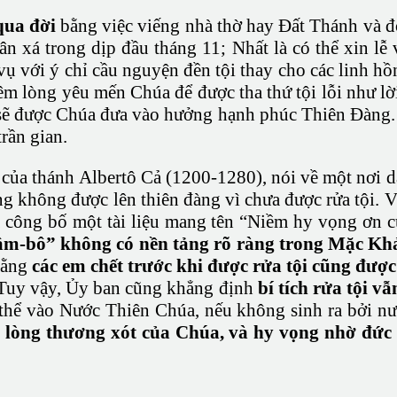
qua đời
bằng việc viếng nhà thờ hay Đất Thánh và đ
 xá trong dịp đầu tháng 11; Nhất là có thể xin lễ 
 vụ với ý chỉ cầu nguyện đền tội thay cho các linh 
êm lòng yêu mến Chúa để được tha thứ tội lỗi như lờ
ì sẽ được Chúa đưa vào hưởng hạnh phúc Thiên Đàng.
rần gian.
của thánh Albertô Cả (1200-1280), nói về một nơi dà
g không được lên thiên đàng vì chưa được rửa tội. 
 công bố một tài liệu mang tên “Niềm hy vọng ơn c
âm-bô” không có nền tảng rõ ràng trong Mặc Kh
rằng
các em chết trước khi được rửa tội cũng đư
uy vậy, Ủy ban cũng khẳng định
bí tích rửa tội v
thể vào Nước Thiên Chúa, nếu không sinh ra bởi nư
ho lòng thương xót của Chúa, và hy vọng nhờ đứ