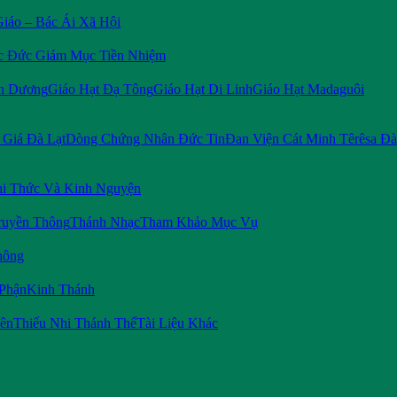
Giáo – Bác Ái Xã Hội
c Đức Giám Mục Tiền Nhiệm
n Dương
Giáo Hạt Đạ Tông
Giáo Hạt Di Linh
Giáo Hạt Madaguôi
Giá Đà Lạt
Dòng Chứng Nhân Đức Tin
Đan Viện Cát Minh Têrêsa Đà
i Thức Và Kinh Nguyện
ruyền Thông
Thánh Nhạc
Tham Khảo Mục Vụ
hông
 Phận
Kinh Thánh
iên
Thiếu Nhi Thánh Thể
Tài Liệu Khác