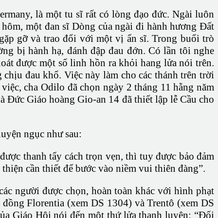
many, là một tu sĩ rất có lòng đạo đức. Ngài luôn
 hôm, một đan sĩ Dòng của ngài đi hành hương Đất
gặp gỡ và trao đổi với một vị ẩn sĩ. Trong buổi trò
ường bị hành hạ, đánh đập đau đớn. Có lần tôi nghe
át được một số linh hồn ra khỏi hang lửa nói trên.
 chịu đau khổ. Việc này làm cho các thánh trên trời
ự việc, cha Odilo đã chọn ngày 2 tháng 11 hằng năm
và Đức Giáo hoàng Gio-an 14 đã thiết lập lễ Cầu cho
luyện ngục như sau:
được thanh tẩy cách trọn vẹn, thì tuy được bảo đảm
thiện cần thiết để bước vào niềm vui thiên đàng”.
 các người được chọn, hoàn toàn khác với hình phạt
ông đồng Florentia (xem DS 1304) và Trentô (xem DS
ủa Giáo Hội nói đến một thứ lửa thanh luyện: “Đối