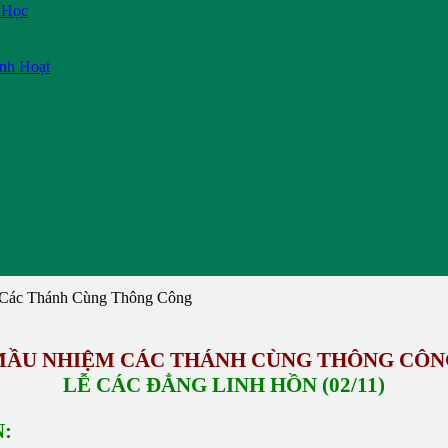
 Học
inh Hoạt
c Thánh Cùng Thông Công
MẦU NHIỆM CÁC THÁNH CÙNG THÔNG CÔN
LỄ CÁC ĐẲNG LINH HỒN (02/11)
: