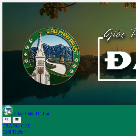
Giáo Phận Đà Lạt


TRANG CHỦ

Giới Thiệu