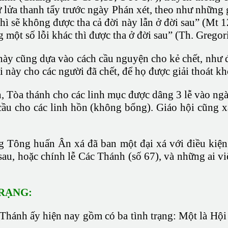
hứ lửa thanh tẩy trước ngày Phán xét, theo như những
ì sẽ không được tha cả đời này lẫn ở đời sau” (Mt 1
 một số lỗi khác thì được tha ở đời sau” (Th. Gregori
ày cũng dựa vào cách cầu nguyện cho kẻ chết, như đ
này cho các người đã chết, để họ được giải thoát khỏ
Tòa thánh cho các linh mục được dâng 3 lễ vào ngà
cầu cho các linh hồn (không bổng). Giáo hội cũng x
Tông huấn Ân xá đã ban một đại xá với điều kiện 
au, hoặc chính lễ Các Thánh (số 67), và những ai v
TRẠNG:
 Thánh ấy hiện nay gồm có ba tình trạng: Một là H