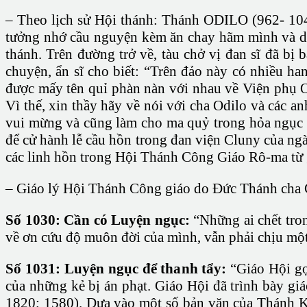
– Theo lịch sử Hội thánh: Thánh ODILO (962- 1048
tưởng nhớ cầu nguyện kèm ăn chay hãm mình và dâ
thánh. Trên đường trở về, tàu chở vị đan sĩ đã bị 
chuyện, ẩn sĩ cho biết: “Trên đảo này có nhiều ha
được mấy tên quỉ phàn nàn với nhau về Viện phụ Od
Vì thế, xin thầy hãy về nói với cha Odilo và các a
vui mừng và cũng làm cho ma quỷ trong hỏa ngục ph
để cử hành lễ cầu hồn trong đan viện Cluny của ngà
các linh hồn trong Hội Thánh Công Giáo Rô-ma từ g
– Giáo lý Hội Thánh Công giáo do Đức Thánh cha G
Số 1030: Cần có Luyện ngục:
“Những ai chết tron
về ơn cứu độ muôn đời của mình, vẫn phải chịu một 
Số 1031: Luyện ngục để thanh tẩy:
“Giáo Hội gọi
của những kẻ bị án phạt. Giáo Hội đã trình bày gi
1820; 1580). Dựa vào một số bản văn của Thánh Ki