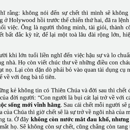
hĩ rằng: không nói đến sự chết thì mình sẽ kh
ở Holywood hồi trước thế chiến thứ hai, đã ra lệnh
uổi việc. Ông là người thông minh, tài giỏi, thành 
t bất đắc kỳ tử, để lại một toà lâu đài rộng lớn, h
i khi lớn tuổi liền nghĩ đến việc hậu sự và lo chuẩ
g nhà. Họ còn viết chúc thư về những điều con cháu
ạt nọ. Lại còn dặn dò phải bỏ vào quan tài dụng cụ 
 về với ông bà tổ tiên.
ng kẻ không tin có Thiên Chúa và đời sau thì chết đi
của đời người: “Con người là bụi cát lại trở về với 
cuộc sống mới vĩnh hằng
. Sau cái chết mỗi người sẽ
 của Chúa thì giờ chết sẽ là sự trở về ngôi nhà của 
ng ta. Ở đây
không còn nước mắt đau khổ, nhưng 
mắt họ. Sẽ không còn sự chết, cũng chẳng còn tang 