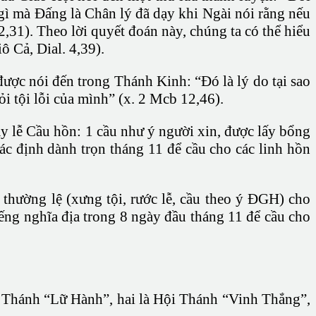
 gì mà Đấng là Chân lý đã dạy khi Ngài nói rằng nếu
2,31). Theo lời quyết đoán này, chúng ta có thể hiểu
ô Cả, Dial. 4,39).
ược nói đến trong Thánh Kinh: “Đó là lý do tại sao
i tội lỗi của mình” (x. 2 Mcb 12,46).
y lễ Cầu hồn: 1 cầu như ý người xin, được lấy bổng
ác định dành trọn tháng 11 để cầu cho các linh hồn
thường lệ (xưng tội, rước lễ, cầu theo ý ĐGH) cho
iếng nghĩa địa trong 8 ngày đầu tháng 11 để cầu cho
ội Thánh “Lữ Hành”, hai là Hội Thánh “Vinh Thắng”,