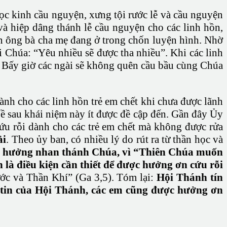
ọc kinh cầu nguyện, xưng tội rước lễ và cầu nguyện
và hiệp dâng thánh lễ cầu nguyện cho các linh hồn,
hồn ông bà cha mẹ đang ở trong chốn luyện hình. Nhờ
i Chúa: “Yêu nhiều sẽ được tha nhiều”. Khi các linh
 Bấy giờ các ngài sẽ không quên cầu bầu cùng Chúa
nh cho các linh hồn trẻ em chết khi chưa được lãnh
Về sau khái niệm này ít được đề cập đến. Gần đây Ủy
ứu rỗi dành cho các trẻ em chết mà không được rửa
ải
. Theo ủy ban, có nhiều lý do rút ra từ thần học và
ợc hưởng nhan thánh Chúa, vì “Thiên Chúa muốn
ẫn là điều kiện cần thiết để được hưởng ơn cứu rỗi
ớc và Thần Khí” (Ga 3,5). Tóm lại:
Hội Thánh tín
c tin của Hội Thánh, các em cũng được hưởng ơn