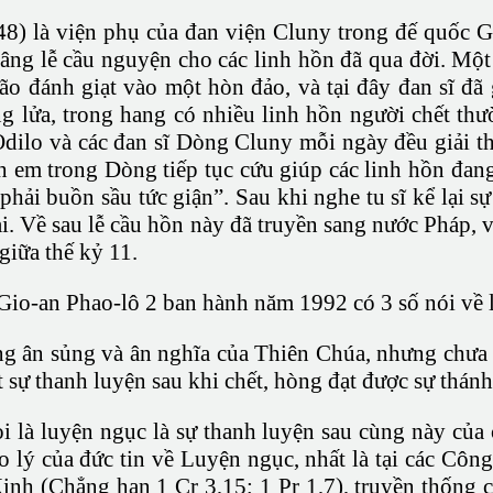
) là viện phụ của đan viện Cluny trong đế quốc Ger
ng lễ cầu nguyện cho các linh hồn đã qua đời. Một
bão đánh giạt vào một hòn đảo, và tại đây đan sĩ đã 
ng lửa, trong hang có nhiều linh hồn người chết th
ilo và các đan sĩ Dòng Cluny mỗi ngày đều giải tho
nh em trong Dòng tiếp tục cứu giúp các linh hồn đang
ải buồn sầu tức giận”. Sau khi nghe tu sĩ kể lại s
i. Về sau lễ cầu hồn này đã truyền sang nước Pháp, 
iữa thế kỷ 11.
io-an Phao-lô 2 ban hành năm 1992 có 3 số nói về 
g ân sủng và ân nghĩa của Thiên Chúa, nhưng chưa 
sự thanh luyện sau khi chết, hòng đạt được sự thánh 
 là luyện ngục là sự thanh luyện sau cùng này của
áo lý của đức tin về Luyện ngục, nhất là tại các C
nh (Chẳng hạn 1 Cr 3,15; 1 Pr 1,7), truyền thống c