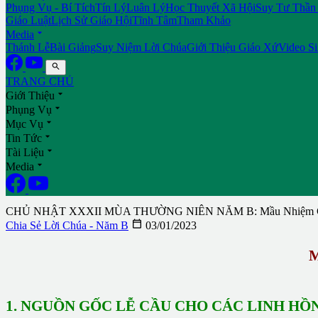
Phụng Vụ - Bí Tích
Tín Lý
Luân Lý
Học Thuyết Xã Hội
Suy Tư Thần
Giáo Luật
Lịch Sử Giáo Hội
Tĩnh Tâm
Tham Khảo

Media
Thánh Lễ
Bài Giảng
Suy Niệm Lời Chúa
Giới Thiệu Giáo Xứ
Video S

TRANG CHỦ

Giới Thiệu

Phụng Vụ

Mục Vụ

Tin Tức

Tài Liệu

Media
CHỦ NHẬT XXXII MÙA THƯỜNG NIÊN NĂM B: Mầu Nhiệm Cá

Chia Sẻ Lời Chúa - Năm B
03/01/2023
1. NGUỒN GỐC LỄ CẦU CHO CÁC LINH HỒN