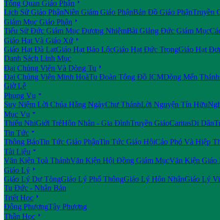

Tổng Quan Giáo Phận
Lịch Sử Giáo Phận
Niên Giám Giáo Phận
Bản Đồ Giáo Phận
Truyền 

Giám Mục Giáo Phận
Tiểu Sử Đức Giám Mục Đương Nhiệm
Bài Giảng Đức Giám Mục
Cá

Giáo Hạt Và Giáo Xứ
Giáo Hạt Đà Lạt
Giáo Hạt Bảo Lộc
Giáo Hạt Đức Trọng
Giáo Hạt Đơ
Danh Sách Linh Mục

Đại Chủng Viện Và Dòng Tu
Đại Chủng Viện Minh Hoà
Tu Đoàn Tông Đồ ICM
Dòng Mến Thánh 
Giờ Lễ

Phụng Vụ
Suy Niệm Lời Chúa Hằng Ngày
Chư Thánh
Lời Nguyện Tín Hữu
Ngh

Mục Vụ
Thiếu Nhi
Giới Trẻ
Hôn Nhân - Gia Đình
Truyền Giáo
Caritas
Di Dân
T

Tin Tức
Thông Báo
Tin Tức Giáo Phận
Tin Tức Giáo Hội
Cáo Phó Và Hiệp T

Tài Liệu
Văn Kiện Toà Thánh
Văn Kiện Hội Đồng Giám Mục
Văn Kiện Giáo

Giáo Lý
Giáo Lý Dự Tòng
Giáo Lý Phổ Thông
Giáo Lý Hôn Nhân
Giáo Lý V
Tu Đức - Nhân Bản

Triết Học
Đông Phương
Tây Phương

Thần Học