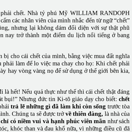
ông phải chết. Nhà tỷ phú Mỹ WILLIAM RANDOPH
 cấm các nhân viên của mình nhắc đến từ ngữ “chết”
công, nhưng lại không dám đối diện với sự thật phũ
iện nay trở thành một điểm du lịch nổi tiếng ở bang
n bị cho cái chết của mình, bằng việc mua đất nghĩa
 phải làm để lo việc ma chay cho họ: Khi chết phải
này hay vòng vàng nọ để sử dụng ở thế giới bên kia,
 là hết! Nếu quả thực như thế thì cái chết thật đáng
cát bụi!” Nhưng đức tin Ki-tô giáo dạy cho biết:
chết
 phải
trả lẽ những gì đã làm khi còn sống
trước tòa
mình. Chúng ta sẽ được trở
về thiên đàng,
là nhà của
chỉ có niềm vui và hạnh phúc viên mãn
như sách
tóc, khóc than và đau khổ nữa, vì những điều cũ đã