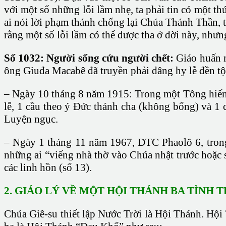
với một số những lỗi lầm nhẹ, ta phải tin có một t
ai nói lời phạm thánh chống lại Chúa Thánh Thần, th
rằng một số lỗi lầm có thể được tha ở đời này, nhưng
Số 1032: Người sống cứu người chết:
Giáo huấn n
ông Giuđa Macabê đã truyền phải dâng hy lễ đền tội 
– Ngày 10 tháng 8 năm 1915: Trong một Tông hiến, 
lễ, 1 cầu theo ý Đức thánh cha (không bổng) và 1 
Luyện ngục.
– Ngày 1 tháng 11 năm 1967, ĐTC Phaolô 6, trong 
những ai “viếng nhà thờ vào Chúa nhật trước hoặc s
các linh hồn (số 13).
2. GIÁO LÝ VỀ MỘT HỘI THÁNH BA TÌNH 
Chúa Giê-su thiết lập Nước Trời là Hội Thánh. Hội