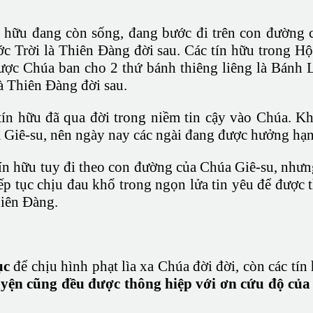
 hữu đang còn sống, đang bước đi trên con đường c
c Trời là Thiên Đàng đời sau. Các tín hữu trong Hộ
 được Chúa ban cho 2 thứ bánh thiêng liêng là Bán
là Thiên Đàng đời sau.
n hữu đã qua đời trong niềm tin cậy vào Chúa. Khi
Giê-su, nên ngày nay các ngài đang được hưởng hạ
n hữu tuy đi theo con đường của Chúa Giê-su, nhưng 
p tục chịu đau khổ trong ngọn lửa tin yêu để được 
hiên Đàng.
ục
để chịu hình phạt lìa xa Chúa đời đời, còn các tí
luyện cũng đều được thông hiệp với ơn cứu độ củ