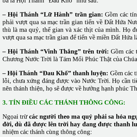
ba là Hội Thánh “Đau Khổ” như sau:
– Hội Thánh “Lữ Hành” trần gian:
Gồm các tín
phải vượt qua sa mạc trần gian tiến về Đất Hứa Nướ
thù là ma quỷ, thế gian và xác thịt của mình. Họ
vượt qua sa mạc trần gian để tiến về miền Đất Hứa 
– Hội Thánh “Vinh Thắng” trên trời:
Gồm các tí
Chương Nước Trời là Tám Mối Phúc Thật của Chúa 
– Hội Thánh “Đau Khổ” thanh luyện:
Gồm các tí
lỗi, chưa xứng đáng được vào Nước Trời. Họ cần tiế
nên thánh thiện, họ sẽ được về hưởng hạnh phúc T
3. TÍN ĐIỀU CÁC THÁNH THÔNG CÔNG:
Ngọai trừ
các người theo ma quỷ phải sa hỏa ng
đời, dù đã được lên trời hay đang được thanh 
nhiệm các thánh cùng thông công: