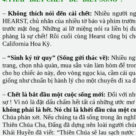
–
Không thích nói đến cái chết:
Nhiều người ng
HEARST, chủ nhân của nhiều tờ báo và phim trường 
trước mặt ông. Những ai lỡ miệng nói ra liền bị đ
phàng là sự chết! Rồi cuối cùng Hearst cũng bị chế
California Hoa Kỳ.
–
“Sinh ký tử quy” (Sống gửi thác về):
Nhiều ngườ
trang, chọn nhà quàn, mua sẵn ván làm hòm để tron
cho họ chiếc áo này, đeo vòng ngọc kia, cầm cái qu
giống như chuẩn bị hành lý cho một chuyến đi xa để
–
Chết là bắt đầu một cuộc sống mới:
Đối với nhữ
sợ ! Vì nó là đặt dấu chấm hết tất cả những ước mơ 
không phải là hết. Nó chỉ là khởi đầu của một 
Chúa phán xét. Nếu chúng ta đã sống trong ân nghĩa
Thiên Chúa Cha, Đấng đã dựng nên loài người chú
Khải Huyền đã viết: “Thiên Chúa sẽ lau sạch nước 