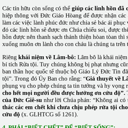
Các tín hữu còn sống có thể
giúp các linh hồn đã 
hiệp thông với Đức Giáo Hòang để được nhận các ân
làm các việc lành phúc đức như chia sẻ bác ái phục
đó các linh hồn sẽ được ơn Chúa chiếu soi, được th
hồn được nên thanh sạch thánh thiện hòan tòan th
xuống muôn ơn lành cho con cháu là chúng ta trên t
Riêng
khái niệm về Lâm-bô:
Lâm bô là khái niệm 
bí tích Rửa tội. Tuy chúng không bị phạt nhưng cũn
ban thần học quốc tế thuộc bộ Giáo Lý Đức Tin đã
tội”. Trong đó Ủy Ban cho rằng: “
Giả thuyết về L
phụng vụ cho phép chúng ta tin tưởng và hy vọng 
cho hết mọi người đều được hưởng ơn cứu độ”.
T
của Đức Giê-su
như lời Chúa phán: “Không ai có 
thác các em chết khi chưa chịu phép rửa tội c
cứu độ
(x. GLHTCG số 1261).
4. PHẢI “BIẾT CHẾT” ĐỂ “BIẾT SỐNG”: