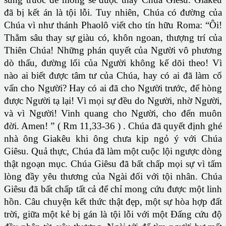
đã bị kết án là tội lỗi. Tuy nhiên, Chúa có đường của
Chúa vì như thánh Phaolô viết cho tín hữu Roma: “Ôi!
Thẳm sâu thay sự giàu có, khôn ngoan, thượng trí của
Thiên Chúa! Những phán quyết của Người vô phương
dò thấu, đường lối của Người không kế dõi theo! Vì
nào ai biết được tâm tư của Chúa, hay có ai đã làm cố
vấn cho Người? Hay có ai đã cho Người trước, để hòng
được Người tạ lại! Vì mọi sự đều do Người, nhờ Người,
và vì Người! Vinh quang cho Người, cho đến muôn
đời. Amen! ” ( Rm 11,33-36 ) . Chúa đã quyết định ghé
nhà ông Giakêu khi ông chưa kịp ngỏ ý với Chúa
Giêsu. Quả thực, Chúa đã làm một cuộc lội ngược dòng
thật ngoạn mục. Chúa Giêsu đã bất chấp mọi sự vì tấm
lòng đầy yêu thương của Ngài đối với tội nhân. Chúa
Giêsu đã bất chấp tất cả để chỉ mong cứu được một linh
hồn. Câu chuyện kết thức thật đẹp, một sự hòa hợp đất
trời, giữa một kẻ bị gán là tội lỗi với một Đấng cứu độ