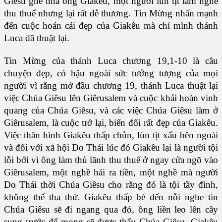
Giêsu ghé nhà ông Giakêu, một người lùn tịt làm nghề
thu thuế nhưng lại rất dễ thương. Tin Mừng nhấn mạnh
đến cuộc hoán cải đẹp của Giakêu mà chỉ mình thánh
Luca đã thuật lại.
Tin Mừng của thánh Luca chương 19,1-10 là câu
chuyện đẹp, có hậu ngoài sức tưởng tượng của mọi
người vì rằng mở đầu chương 19, thánh Luca thuật lại
việc Chúa Giêsu lên Giêrusalem và cuộc khải hoàn vinh
quang của Chúa Giêsu, và các việc Chúa Giêsu làm ở
Giêrusalem, là cuộc trở lại, biến đổi rất đẹp của Giakêu.
Việc thân hình Giakêu thấp chủn, lùn tịt xấu bên ngoài
và đối với xã hội Do Thái lúc đó Giakêu lại là người tội
lỗi bởi vì ông làm thủ lãnh thu thuế ở ngay cửa ngõ vào
Giêrusalem, một nghề hái ra tiền, một nghề mà người
Do Thái thời Chúa Giêsu cho rằng đó là tội tầy đình,
không thể tha thứ. Giakêu thấp bé đến nỗi nghe tin
Chúa Giêsu sẽ đi ngang qua đó, ông liền leo lên cây
sung trước để mong sẽ được thấy Chúa Giêsu. Giakêu