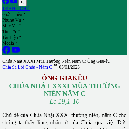

TRANG CHỦ

Giới Thiệu

Phụng Vụ

Mục Vụ

Tin Tức

Tài Liệu

Media
Chúa Nhật XXXI Mùa Thường Niên Năm C: Ông Giakêu

Chia Sẻ Lời Chúa - Năm C
03/01/2023
ÔNG GIAKÊU
CHÚA NHẬT XXXI MÙA THƯỜNG
NIÊN NĂM C
Lc 19,1-10
Chủ đề của Chúa Nhật XXXI thường niên, năm C cho
chúng ta thấy lòng nhân từ của Chúa qua việc Đức