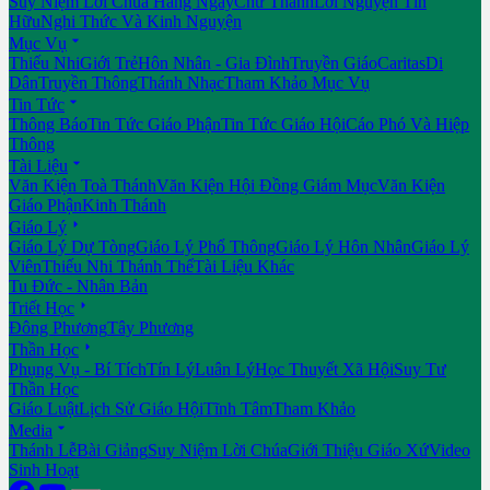
Suy Niệm Lời Chúa Hằng Ngày
Chư Thánh
Lời Nguyện Tín
Hữu
Nghi Thức Và Kinh Nguyện

Mục Vụ
Thiếu Nhi
Giới Trẻ
Hôn Nhân - Gia Đình
Truyền Giáo
Caritas
Di
Dân
Truyền Thông
Thánh Nhạc
Tham Khảo Mục Vụ

Tin Tức
Thông Báo
Tin Tức Giáo Phận
Tin Tức Giáo Hội
Cáo Phó Và Hiệp
Thông

Tài Liệu
Văn Kiện Toà Thánh
Văn Kiện Hội Đồng Giám Mục
Văn Kiện
Giáo Phận
Kinh Thánh

Giáo Lý
Giáo Lý Dự Tòng
Giáo Lý Phổ Thông
Giáo Lý Hôn Nhân
Giáo Lý
Viên
Thiếu Nhi Thánh Thể
Tài Liệu Khác
Tu Đức - Nhân Bản

Triết Học
Đông Phương
Tây Phương

Thần Học
Phụng Vụ - Bí Tích
Tín Lý
Luân Lý
Học Thuyết Xã Hội
Suy Tư
Thần Học
Giáo Luật
Lịch Sử Giáo Hội
Tĩnh Tâm
Tham Khảo

Media
Thánh Lễ
Bài Giảng
Suy Niệm Lời Chúa
Giới Thiệu Giáo Xứ
Video
Sinh Hoạt