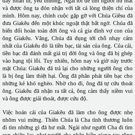
đầy nhân từ, yêu thương, Ngài tới để tìm người hư mất
và được ông ta đón nhận với tất cả lòng thiện chí của
mình. Hôm nay, chính cuộc gặp gỡ với Chúa Giêsu đã
đưa Giakêu đến một khúc ngoặt thật bất ngờ. Chúa đã
biến đổi hoàn toàn đời ông và cả gia đình vợ con của
ông Giakêu. Vâng, Chúa đã đụng tới chỗ nhạy cảm
nhất của Giakêu đó là tiền bạc, tài sản của ông. Của cải,
tiền bạc đã đánh mất giá trị đời ông và ông đã bị ghép
vào hạng tội lỗi. Tuy nhiên, hôm nay và giờ này trước
mặt Chúa: Giakêu đã trả lại cho những người ông cho
là bị ông làm thiệt hại. Ông đã phân phát tiền bạc cho
những kẻ khó nghèo. Nhờ cho đi, ông đã tự cứu thoát
ông. Giakêu đã nhận ra tất cả, ông cảm thấy niềm vui
và ông được giải thoát, được cứu độ.
Việc hoán cải của Giakêu đã làm cho ông được nhẹ
nhõm vui mừng. Thiên Chúa là Cha tình thương luôn
đi tìm những gì đã hư mất. Ngài như người Cha đi tìm
con chiên lạc, như người cha nhân hiền giang tay rộng