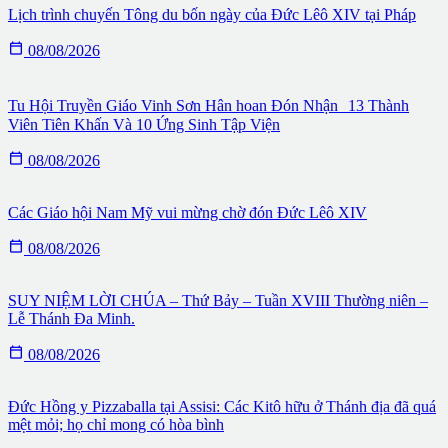
Lịch trình chuyến Tông du bốn ngày của Đức Lêô XIV tại Pháp

08/08/2026
Tu Hội Truyền Giáo Vinh Sơn Hân hoan Đón Nhận 13 Thành
Viên Tiên Khấn Và 10 Ứng Sinh Tập Viện

08/08/2026
Các Giáo hội Nam Mỹ vui mừng chờ đón Đức Lêô XIV

08/08/2026
SUY NIỆM LỜI CHÚA – Thứ Bảy – Tuần XVIII Thường niên –
Lễ Thánh Đa Minh.

08/08/2026
Đức Hồng y Pizzaballa tại Assisi: Các Kitô hữu ở Thánh địa đã quá
mệt mỏi; họ chỉ mong có hòa bình