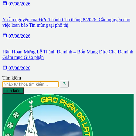

07/08/2026
Ý cầu nguyện của Đức Thánh Cha tháng 8/2026: Cầu nguyện cho
việc loan báo Tin mừng tại phố thị

07/08/2026
Hân Hoan Mừng Lễ Thánh Đaminh – Bổn Mạng Đức Cha Đaminh
Giám mục Giáo phận

07/08/2026
Tìm kiếm

Tìm kiếm