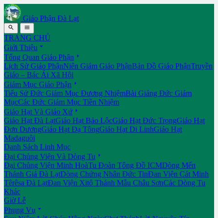
Giáo Phận Đà Lạt


TRANG CHỦ

Giới Thiệu

Tổng Quan Giáo Phận
Lịch Sử Giáo Phận
Niên Giám Giáo Phận
Bản Đồ Giáo Phận
Truyền
Giáo – Bác Ái Xã Hội

Giám Mục Giáo Phận
Tiểu Sử Đức Giám Mục Đương Nhiệm
Bài Giảng Đức Giám
Mục
Các Đức Giám Mục Tiền Nhiệm

Giáo Hạt Và Giáo Xứ
Giáo Hạt Đà Lạt
Giáo Hạt Bảo Lộc
Giáo Hạt Đức Trọng
Giáo Hạt
Đơn Dương
Giáo Hạt Đạ Tông
Giáo Hạt Di Linh
Giáo Hạt
Madaguôi
Danh Sách Linh Mục

Đại Chủng Viện Và Dòng Tu
Đại Chủng Viện Minh Hoà
Tu Đoàn Tông Đồ ICM
Dòng Mến
Thánh Giá Đà Lạt
Dòng Chứng Nhân Đức Tin
Đan Viện Cát Minh
Têrêsa Đà Lạt
Đan Viện Xitô Thánh Mẫu Châu Sơn
Các Dòng Tu
Khác
Giờ Lễ

Phụng Vụ