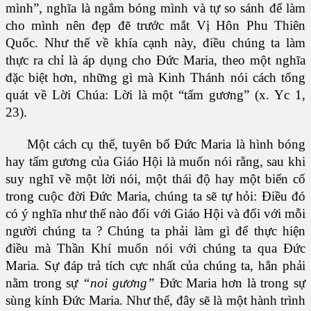
mình”, nghĩa là ngắm bóng mình và tự so sánh để làm
cho mình nên đẹp đẽ trước mắt Vị Hôn Phu Thiên
Quốc. Như thế về khía cạnh này, điều chúng ta làm
thực ra chỉ là áp dụng cho Ðức Maria, theo một nghĩa
đặc biệt hơn, những gì mà Kinh Thánh nói cách tổng
quát về Lời Chúa: Lời là một “tấm gương” (x. Yc 1,
23).
Một cách cụ thể, tuyên bố Ðức Maria là hình bóng
hay tấm gương của Giáo Hội là muốn nói rằng, sau khi
suy nghĩ về một lời nói, một thái độ hay một biến cố
trong cuộc đời Ðức Maria, chúng ta sẽ tự hỏi: Ðiều đó
có ý nghĩa như thế nào đối với Giáo Hội và đối với mỗi
người chúng ta ? Chúng ta phải làm gì để thực hiện
điều mà Thần Khí muốn nói với chúng ta qua Ðức
Maria. Sự đáp trả tích cực nhất của chúng ta, hẳn phải
nằm trong sự
“noi gương”
Ðức Maria hơn là trong sự
sùng kính Ðức Maria. Như thế, đây sẽ là một hành trình