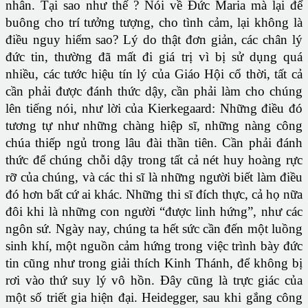
nhân. Tại sao như thế ? Nói về Ðức Maria mà lại để
buông cho trí tưởng tượng, cho tình cảm, lại không là
điều nguy hiểm sao? Lý do thật đơn giản, các chân lý
đức tin, thường đã mất đi giá trị vì bị sử dụng quá
nhiều, các tước hiệu tín lý của Giáo Hội cổ thời, tất cả
cần phải được đánh thức dậy, cần phải làm cho chúng
lên tiếng nói, như lời của Kierkegaard: Những điều đó
tương tự như những chàng hiệp sĩ, những nàng công
chúa thiếp ngủ trong lâu đài thần tiên. Cần phải đánh
thức để chúng chỗi dậy trong tất cả nét huy hoàng rực
rỡ của chúng, và các thi sĩ là những người biết làm điều
đó hơn bất cứ ai khác. Những thi sĩ đích thực, cả họ nữa
đôi khi là những con người “được linh hứng”, như các
ngôn sứ. Ngày nay, chúng ta hết sức cần đến một luồng
sinh khí, một nguồn cảm hứng trong việc trình bày đức
tin cũng như trong giải thích Kinh Thánh, để không bị
rơi vào thứ suy lý vô hồn. Ðây cũng là trực giác của
một số triết gia hiện đại. Heidegger, sau khi gắng công