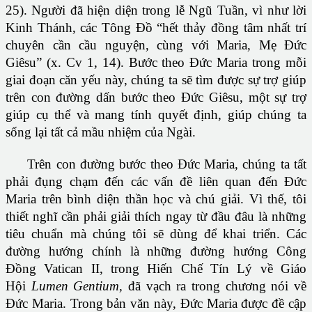
25). Người đã hiện diện trong lễ Ngũ Tuần, vì như lời
Kinh Thánh, các Tông Ðồ “hết thảy đồng tâm nhất trí
chuyên cần cầu nguyện, cùng với Maria, Mẹ Ðức
Giêsu” (x. Cv 1, 14). Bước theo Ðức Maria trong mỗi
giai đoạn căn yếu này, chúng ta sẽ tìm được sự trợ giúp
trên con đường dấn bước theo Ðức Giêsu, một sự trợ
giúp cụ thể và mang tính quyết định, giúp chúng ta
sống lại tất cả mầu nhiệm của Ngài.
Trên con đường bước theo Ðức Maria, chúng ta tất
phải đụng chạm đến các vấn đề liên quan đến Ðức
Maria trên bình diện thần học và chú giải. Vì thế, tôi
thiết nghĩ cần phải giải thích ngay từ đầu đâu là những
tiêu chuẩn mà chúng tôi sẽ dùng để khai triển. Các
đường hướng chính là những đường hướng Công
Ðồng Vatican II, trong Hiến Chế Tín Lý về Giáo
Hội
Lumen Gentium,
đã vạch ra trong chương nói về
Ðức Maria. Trong bản văn này, Ðức Maria được đề cập