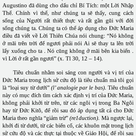
Augustino đã dùng cho dấu chỉ Bí Tích: một Lời Nhập
Thể. Chính vì thế, như chúng ta sẽ thấy, cung cách
sống của Người rất thiết thực và rất gần gũi với đời
sống chúng ta. Chúng ta có thể áp dụng cho Ðức Maria
điều đã viết về Lời Thiên Chúa nói chung: “Nó không
ở mãi trên trời để ngươi phải nói Ai sẽ thay ta lên trời
lấy xuống cho ta . Nó cũng không ở mãi bên kia biển .
vì Lời ở rất gần ngươi” (x. Tl 30, 12 – 14).
Tiêu chuẩn nhằm soi sáng con người và vị trí của
Ðức Maria trong lịch sử cứu độ là tiêu chuẩn mà tôi gọi
là “loại suy từ dưới”
(l
’
analogie par le bas)
. Tiêu chuẩn
này có mục đích tìm cách xác định vị trí của Ðức Maria,
không phải khởi từ trên, từ các ngôi vị trong Ba Ngôi
hay từ Ðức Kitô, để rồi sau đó áp dụng tất cả cho Ðức
Maria theo nghĩa “giảm trừ”
(re1duction)
. Mà ngược lại,
khởi đi từ dưới, từ các biến cố, các khuôn mặt trong lịch
sử cứu độ và các thực tại thuộc về Giáo Hội, để rồi sau