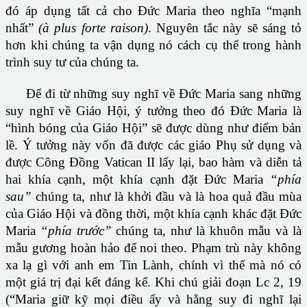
đó áp dụng tất cả cho Ðức Maria theo nghĩa “mạnh
nhất”
(à plus forte raison)
. Nguyên tắc này sẽ sáng tỏ
hơn khi chúng ta vận dụng nó cách cụ thể trong hành
trình suy tư của chúng ta.
Ðể đi từ những suy nghĩ về Ðức Maria sang những
suy nghĩ về Giáo Hội, ý tưởng theo đó Ðức Maria là
“hình bóng của Giáo Hội” sẽ được dùng như điểm bản
lề. Ý tưởng này vốn đã được các giáo Phụ sử dụng và
được Công Ðồng Vatican II lấy lại, bao hàm và diễn tả
hai khía cạnh, một khía cạnh đặt Ðức Maria
“phía
sau”
chúng ta, như là khởi đầu và là hoa quả đầu mùa
của Giáo Hội và đồng thời, một khía cạnh khác đặt Ðức
Maria
“phía trước”
chúng ta, như là khuôn mẫu và là
mẫu gương hoàn hảo để noi theo. Phạm trù này không
xa lạ gì với anh em Tin Lành, chính vì thế mà nó có
một giá trị đại kết đáng kể. Khi chú giải đoạn Lc 2, 19
(“Maria giữ kỹ mọi điều ấy và hằng suy đi nghĩ lại