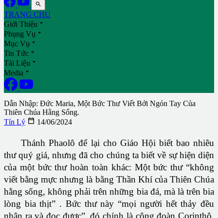

TRANG CHỦ

Giới Thiệu

Phụng Vụ

Mục Vụ

Tin Tức

Tài Liệu

Media
Dẫn Nhập: Ðức Maria, Một Bức Thư Viết Bởi Ngón Tay Của
Thiên Chúa Hằng Sống.

Tín Lý
14/06/2024
Thánh Phaolô để lại cho Giáo Hội biết bao nhiêu
thư quý giá, nhưng đã cho chúng ta biết về sự hiện diện
của một bức thư hoàn toàn khác: Một bức thư “không
viết bằng mực nhưng là bằng Thần Khí của Thiên Chúa
hằng sống, không phải trên những bia đá, mà là trên bia
lòng bia thịt” . Bức thư này “mọi người hết thảy đều
nhận ra và đọc được”, đó chính là cộng đoàn Corinthô,