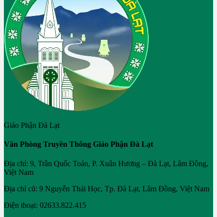
Giáo Phận Đà Lạt
Văn Phòng Truyền Thông Giáo Phận Đà Lạt
Địa chỉ: 9, Trần Quốc Toản, P. Xuân Hương – Đà Lạt, Lâm Đồng,
Việt Nam
Địa chỉ cũ: 9 Nguyễn Thái Học, Tp. Đà Lạt, Lâm Đồng, Việt Nam
Điện thoại: 02633.822.415