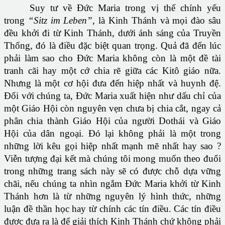
Suy tư về Ðức Maria trong vị thế chính yếu
trong
“Sitz im Leben”
, là Kinh Thánh và mọi đào sâu
đều khởi đi từ Kinh Thánh, dưới ánh sáng của Truyền
Thống, đó là điều đặc biệt quan trọng. Quả đã đến lúc
phải làm sao cho Ðức Maria không còn là một đề tài
tranh cãi hay một cớ chia rẽ giữa các Kitô giáo nữa.
Nhưng là một cơ hội đưa đến hiệp nhất và huynh đệ.
Ðối với chúng ta, Ðức Maria xuất hiện như dấu chỉ của
một Giáo Hội còn nguyên vẹn chưa bị chia cắt, ngay cả
phân chia thành Giáo Hội của người Dothái và Giáo
Hội của dân ngoại. Ðó lại không phải là một trong
những lời kêu gọi hiệp nhất mạnh mẽ nhất hay sao ?
Viễn tượng đại kết mà chúng tôi mong muốn theo đuổi
trong những trang sách này sẽ có được chỗ dựa vững
chãi, nếu chúng ta nhìn ngắm Ðức Maria khởi từ Kinh
Thánh hơn là từ những nguyên lý hình thức, những
luận đề thần học hay từ chính các tín điều. Các tín điều
được đưa ra là để giải thích Kinh Thánh chứ không phải