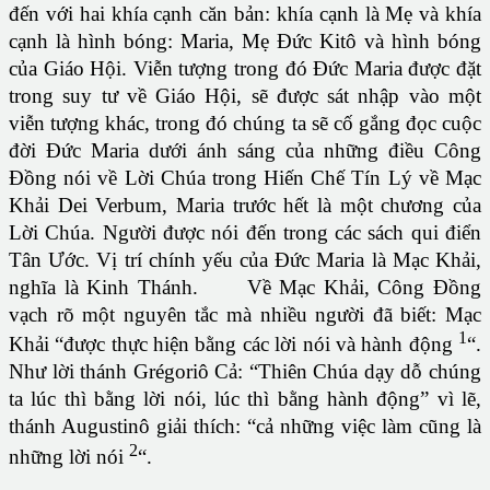
đến với hai khía cạnh căn bản: khía cạnh là Mẹ và khía
cạnh là hình bóng: Maria, Mẹ Ðức Kitô và hình bóng
của Giáo Hội. Viễn tượng trong đó Ðức Maria được đặt
trong suy tư về Giáo Hội, sẽ được sát nhập vào một
viễn tượng khác, trong đó chúng ta sẽ cố gắng đọc cuộc
đời Ðức Maria dưới ánh sáng của những điều Công
Ðồng nói về Lời Chúa trong Hiến Chế Tín Lý về Mạc
Khải Dei Verbum, Maria trước hết là một chương của
Lời Chúa. Người được nói đến trong các sách qui điển
Tân Ước. Vị trí chính yếu của Ðức Maria là Mạc Khải,
nghĩa là Kinh Thánh. Về Mạc Khải, Công Ðồng
vạch rõ một nguyên tắc mà nhiều người đã biết: Mạc
1
Khải “được thực hiện bằng các lời nói và hành động
“.
Như lời thánh Grégoriô Cả: “Thiên Chúa dạy dỗ chúng
ta lúc thì bằng lời nói, lúc thì bằng hành động” vì lẽ,
thánh Augustinô giải thích: “cả những việc làm cũng là
2
những lời nói
“.