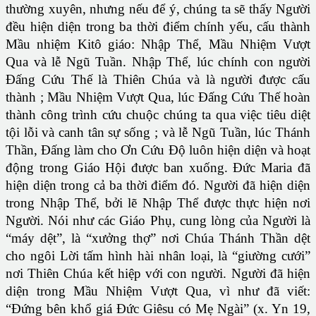
thường xuyên, nhưng nếu để ý, chúng ta sẽ thấy Người
đều hiện diện trong ba thời điểm chính yếu, cấu thành
Mầu nhiệm Kitô giáo: Nhập Thể, Mầu Nhiệm Vượt
Qua và lễ Ngũ Tuần. Nhập Thể, lúc chính con người
Ðấng Cứu Thế là Thiên Chúa và là người được cấu
thành ; Mầu Nhiệm Vượt Qua, lúc Ðấng Cứu Thế hoàn
thành công trình cứu chuộc chúng ta qua việc tiêu diệt
tội lỗi và canh tân sự sống ; và lễ Ngũ Tuần, lúc Thánh
Thần, Ðấng làm cho Ơn Cứu Ðộ luôn hiện diện và hoạt
động trong Giáo Hội được ban xuống. Ðức Maria đã
hiện diện trong cả ba thời điểm đó. Người đã hiện diện
trong Nhập Thể, bởi lẽ Nhập Thể được thực hiện nơi
Người. Nói như các Giáo Phụ, cung lòng của Người là
“máy dệt”, là “xưởng thợ” nơi Chúa Thánh Thần dệt
cho ngôi Lời tấm hình hài nhân loại, là “giường cưới”
nơi Thiên Chúa kết hiệp với con người. Người đã hiện
diện trong Mầu Nhiệm Vượt Qua, vì như đã viết:
“Ðứng bên khổ giá Ðức Giêsu có Mẹ Ngài” (x. Yn 19,