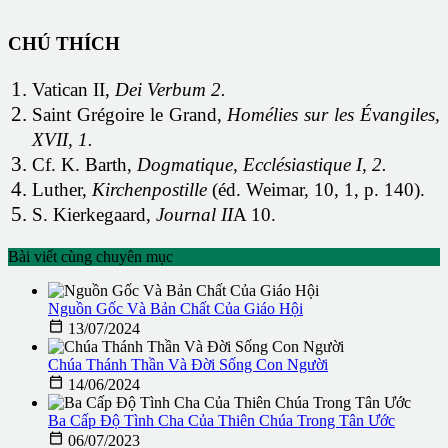
CHÚ THÍCH
Vatican II,
Dei Verbum 2.
Saint Grégoire le Grand,
Homélies sur les Évangiles,
XVII, 1.
Cf. K. Barth,
Dogmatique, Ecclésiastique I, 2.
Luther,
Kirchenpostille
(éd. Weimar, 10, 1, p. 140).
S. Kierkegaard,
Journal II
A 10.
Bài viết cùng chuyên mục
Nguồn Gốc Và Bản Chất Của Giáo Hội

13/07/2024
Chúa Thánh Thần Và Đời Sống Con Người

14/06/2024
Ba Cấp Độ Tình Cha Của Thiên Chúa Trong Tân Ước

06/07/2023