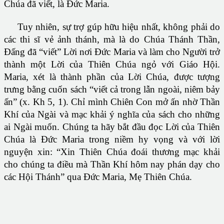
Chúa đã viết, là Ðức Maria.
Tuy nhiên, sự trợ gúp hữu hiệu nhất, không phải do
các thi sĩ vẻ ảnh thánh, mà là do Chúa Thánh Thần,
Ðấng đã “viết” Lời nơi Ðức Maria và làm cho Người trở
thành một Lời của Thiên Chúa ngỏ với Giáo Hội.
Maria, xét là thành phần của Lời Chúa, được tượng
trưng bằng cuốn sách “viết cả trong lẫn ngoài, niêm bảy
ấn” (x. Kh 5, 1). Chỉ mình Chiên Con mở ấn nhờ Thần
Khí của Ngài và mạc khải ý nghĩa của sách cho những
ai Ngài muốn. Chúng ta hãy bắt đầu đọc Lời của Thiên
Chúa là Ðức Maria trong niềm hy vọng và với lời
nguyện xin: “Xin Thiên Chúa đoái thương mạc khải
cho chúng ta điều mà Thần Khí hôm nay phán dạy cho
các Hội Thánh” qua Ðức Maria, Mẹ Thiên Chúa.