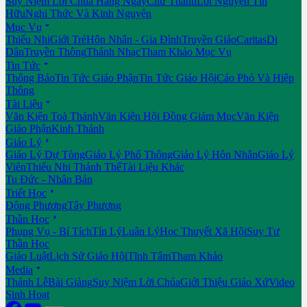
Suy Niệm Lời Chúa Hằng Ngày
Chư Thánh
Lời Nguyện Tín
Hữu
Nghi Thức Và Kinh Nguyện

Mục Vụ
Thiếu Nhi
Giới Trẻ
Hôn Nhân - Gia Đình
Truyền Giáo
Caritas
Di
Dân
Truyền Thông
Thánh Nhạc
Tham Khảo Mục Vụ

Tin Tức
Thông Báo
Tin Tức Giáo Phận
Tin Tức Giáo Hội
Cáo Phó Và Hiệp
Thông

Tài Liệu
Văn Kiện Toà Thánh
Văn Kiện Hội Đồng Giám Mục
Văn Kiện
Giáo Phận
Kinh Thánh

Giáo Lý
Giáo Lý Dự Tòng
Giáo Lý Phổ Thông
Giáo Lý Hôn Nhân
Giáo Lý
Viên
Thiếu Nhi Thánh Thể
Tài Liệu Khác
Tu Đức - Nhân Bản

Triết Học
Đông Phương
Tây Phương

Thần Học
Phụng Vụ - Bí Tích
Tín Lý
Luân Lý
Học Thuyết Xã Hội
Suy Tư
Thần Học
Giáo Luật
Lịch Sử Giáo Hội
Tĩnh Tâm
Tham Khảo

Media
Thánh Lễ
Bài Giảng
Suy Niệm Lời Chúa
Giới Thiệu Giáo Xứ
Video
Sinh Hoạt