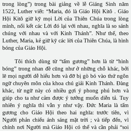
trong lòng”) trong bài giảng về lễ Giáng Sinh năm
1522, Luther viết: “Maria, đó là Giáo Hội Kitô . Giáo
Hội Kitô giữ kỹ mọi Lời của Thiên Chúa trong lòng
mình, nối kết các Lời đó lại với nhau, nghĩa là so sánh
chúng với nhau và với Kinh Thánh”. Như thế, theo
Luther, Maria, kẻ giữ kỹ các lời của Thiên Chúa, là hình
bóng của Giáo Hội.
Tôi thích dùng từ “tấm gương” hơn là từ “hình
bóng” trong nhan đề cũng như ở những chỗ khác, bởi
lẽ mọi người dễ hiểu hơn và đỡ bị gò bó vào thứ ngôn
ngữ chuyên môn của khoa chú giải Kinh Thánh. Ðàng
khác, từ ngữ này có nhiều gợi ý phong phú hơn và
giúp cho ta như cảm được ý tưởng muốn diễn tả. Tuy
nhiên ý nghĩa thì vẫn y như vậy. Ðức Maria là tấm
gương cho Giáo Hội theo hai nghĩa: trước tiên, vì
Người phản chiếu ánh sáng mặt trời ; và tiếp đến, vì
chính nơi Người mà Giáo Hội có thể và cần phải “soi