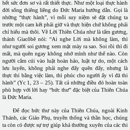
hết sức đơn sơ và rất thiết thực. Như một loại thực hành
đời sống thiêng liêng do Ðức Maria hướng dẫn. Gọi là
những “thực hành”, vì mỗi suy niệm sẽ đặt chúng ta
trước một cam kết phải giữ và thực hiện chứ không phải
chỉ hiểu mà thôi. Về Lời Thiên Chúa như là tấm gương,
thánh Giacôbê nói: “Ai nghe Lời mà không làm, thì
như người soi gương xem mặt mày ra sao. Soi rồi thì đi
mất, mà quên ngay không nhớ mình như thế nào. Còn
người cắm cúi vào luật hoàn hảo, luật tự do, một cách
lưu luyến, không phải nghe đấy quên đấy, nhưng là
thực thi bằng việc làm, thì phúc cho người ấy vì đã thi
hành” (Yc 1, 23 – 25). Tất cả những điều đó hoàn toàn
phù hợp với lời hay “bức thư” đặc biệt của Thiên Chúa
là Ðức Maria.
Ðể đọc bức thư này của Thiên Chúa, ngoài Kinh
Thánh, các Giáo Phụ, truyền thống và thần học, chúng
ta còn có được sự trợ giúp khá thường xuyên của các thi