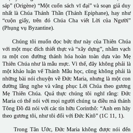
sáp” (Origène) “Một cuốn sách vĩ đại” và soạn giả duy
nhất là Chúa Thánh Thần (Thánh Epiphane), hay như
“cuộn giấy, trên đó Chúa Cha viết Lời của Người”
(Phụng vụ Byzantine).
Chúng tôi muốn đọc bức thư này của Thiên Chúa
với một mục đích thiết thực và “xây dựng”, nhằm vạch
ra một con đường thánh hóa hoàn toàn dựa vào Mẹ
Thiên Chúa như là mẫu mực. Vì thế, đây không phải là
một khảo luận vể Thánh Mẫu học, cũng không phải là
những bài nói chuyện về Ðức Maria, nhưng là một con
đường lắng nghe và vâng phục Lời Chúa theo gương
Mẹ Thiên Chúa. Quả thực chúng tôi nghĩ rằng: Ðức
Maria có thể nói với mọi người chúng ta điều mà thánh
Tông Ðồ đã nói với các tín hữu Corinthô: “Anh em hãy
theo gương tôi, như tôi đối với Ðức Kitô” (1C 11, 1).
Trong Tân Ước, Ðức Maria không được nói đến