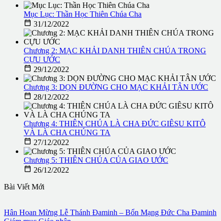
Mục Lục: Thần Học Thiên Chúa Cha

31/12/2022
Chương 2: MẠC KHẢI DANH THIÊN CHÚA TRONG
CỰU ƯỚC

29/12/2022
Chương 3: DỌN ĐƯỜNG CHO MẠC KHẢI TÂN ƯỚC

28/12/2022
Chương 4: THIÊN CHÚA LÀ CHA ĐỨC GIÊSU KITÔ
VÀ LÀ CHA CHÚNG TA

27/12/2022
Chương 5: THIÊN CHÚA CỦA GIAO ƯỚC

26/12/2022
Bài Viết Mới
Hân Hoan Mừng Lễ Thánh Đaminh – Bổn Mạng Đức Cha Đaminh