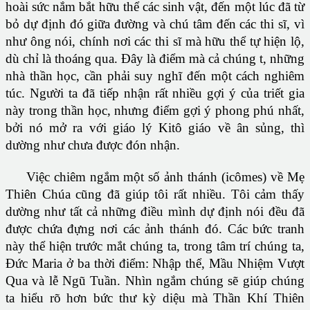
hoài sức nắm bắt hữu thể các sinh vật, đến một lúc đã từ
bỏ dự định đó giữa đường và chú tâm đến các thi sĩ, vì
như ông nói, chính nơi các thi sĩ mà hữu thể tự hiện lộ,
dù chỉ là thoáng qua. Ðây là điểm mà cả chúng t, những
nhà thần học, cần phải suy nghĩ đến một cách nghiêm
túc. Người ta đã tiếp nhận rất nhiều gợi ý của triết gia
này trong thần học, nhưng điểm gợi ý phong phú nhất,
bởi nó mở ra với giáo lý Kitô giáo về ân sủng, thì
dường như chưa được đón nhận.
Việc chiêm ngắm một số ảnh thánh (icômes) về Mẹ
Thiên Chúa cũng đã giúp tôi rất nhiều. Tôi cảm thấy
dường như tất cả những điều mình dự định nói đều đã
được chứa đựng nơi các ảnh thánh đó. Các bức tranh
này thể hiện trước mắt chúng ta, trong tâm trí chúng ta,
Ðức Maria ở ba thời điểm: Nhập thể, Mầu Nhiệm Vượt
Qua và lễ Ngũ Tuần. Nhìn ngắm chúng sẽ giúp chúng
ta hiểu rõ hơn bức thư kỳ diệu mà Thần Khí Thiên