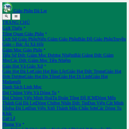
Giáo Phận Đà Lạt


TRANG CHỦ

Giới Thiệu

Tổng Quan Giáo Phận
Lịch Sử Giáo Phận
Niên Giám Giáo Phận
Bản Đồ Giáo Phận
Truyền
Giáo – Bác Ái Xã Hội

Giám Mục Giáo Phận
Tiểu Sử Đức Giám Mục Đương Nhiệm
Bài Giảng Đức Giám
Mục
Các Đức Giám Mục Tiền Nhiệm

Giáo Hạt Và Giáo Xứ
Giáo Hạt Đà Lạt
Giáo Hạt Bảo Lộc
Giáo Hạt Đức Trọng
Giáo Hạt
Đơn Dương
Giáo Hạt Đạ Tông
Giáo Hạt Di Linh
Giáo Hạt
Madaguôi
Danh Sách Linh Mục

Đại Chủng Viện Và Dòng Tu
Đại Chủng Viện Minh Hoà
Tu Đoàn Tông Đồ ICM
Dòng Mến
Thánh Giá Đà Lạt
Dòng Chứng Nhân Đức Tin
Đan Viện Cát Minh
Têrêsa Đà Lạt
Đan Viện Xitô Thánh Mẫu Châu Sơn
Các Dòng Tu
Khác
Giờ Lễ

Phụng Vụ