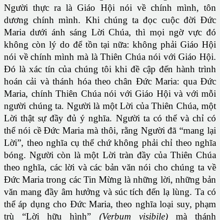
Người thực ra là Giáo Hội nói về chính mình, tôn
dương chính mình. Khi chúng ta đọc cuộc đời Ðức
Maria dưới ánh sáng Lời Chúa, thì mọi ngờ vực đó
không còn lý do để tồn tại nữa: không phải Giáo Hội
nói về chính mình mà là Thiên Chúa nói với Giáo Hội.
Ðó là xác tín của chúng tôi khi đề cập đến hành trình
hoán cải và thánh hóa theo chân Ðức Maria: qua Ðức
Maria, chính Thiên Chúa nói với Giáo Hội và với mỗi
người chúng ta. Người là một Lời của Thiên Chúa, một
Lời thật sự đầy đủ ý nghĩa. Người ta có thể và chỉ có
thể nói cề Ðức Maria mà thôi, rằng Người đã “mang lại
Lời”, theo nghĩa cụ thể chứ không phải chỉ theo nghĩa
bóng. Người còn là một Lời tràn đầy của Thiên Chúa
theo nghĩa, các lời và các bản văn nói cho chúng ta về
Ðức Maria trong các Tin Mừng là những lời, những bản
văn mang đầy âm hưởng và súc tích đến lạ lùng. Ta có
thể áp dụng cho Ðức Maria, theo nghĩa loại suy, phạm
trù “Lời hữu hình”
(Verbum visibile)
mà thánh