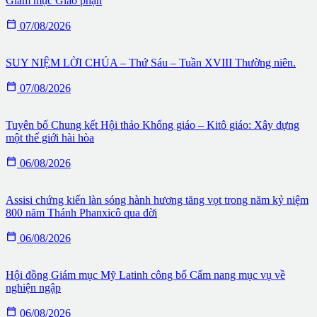
Giám mục Giáo phận

07/08/2026
SUY NIỆM LỜI CHÚA – Thứ Sáu – Tuần XVIII Thường niên.

07/08/2026
Tuyên bố Chung kết Hội thảo Khổng giáo – Kitô giáo: Xây dựng
một thế giới hài hòa

06/08/2026
Assisi chứng kiến làn sóng hành hương tăng vọt trong năm kỷ niệm
800 năm Thánh Phanxicô qua đời

06/08/2026
Hội đồng Giám mục Mỹ Latinh công bố Cẩm nang mục vụ về
nghiện ngập

06/08/2026