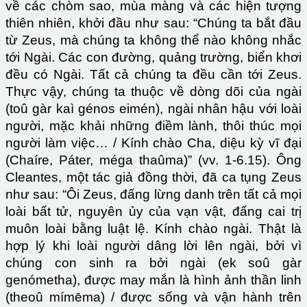
về các chòm sao, mùa màng và các hiện tượng
thiên nhiên, khởi đầu như sau: “Chúng ta bắt đầu
từ Zeus, mà chúng ta không thể nào không nhắc
tới Ngài. Các con đường, quảng trường, biển khơi
đều có Ngài. Tất cả chúng ta đều cần tới Zeus.
Thực vậy, chúng ta thuộc về dòng dõi của ngài
(toû gàr kaì génos eimén), ngài nhân hậu với loài
người, mặc khải những điềm lành, thôi thúc mọi
người làm việc… / Kính chào Cha, diệu kỳ vĩ đại
(Chaíre, Páter, méga thaûma)” (vv. 1-6.15). Ông
Cleantes, một tác giả đồng thời, đã ca tụng Zeus
như sau: “Ôi Zeus, đấng lừng danh trên tất cả mọi
loài bất tử, nguyên ủy của vạn vật, đấng cai trị
muôn loài bằng luật lệ. Kính chào ngài. Thật là
hợp lý khi loài người dâng lời lên ngài, bởi vì
chúng con sinh ra bởi ngài (ek soû gàr
genómetha), được may mắn là hình ảnh thần linh
(theoû mímēma) / được sống và vận hành trên