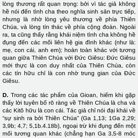
lòng thương rất quan trọng: bởi vì tác giả không
hề nói đến tình cha theo nghĩa sinh sản trực tiếp,
nhưng là nhờ lòng yêu thương về phía Thiên
Chúa, và lòng tín thác về phía cộng đoàn. Ngoài
ra, ta cũng thấy rằng khái niệm tình cha không hề
đụng đến các mối liên hệ gia đình khác (như là:
mẹ, con cái, anh em); hoàn toàn khác với tương
quan giữa Thiên Chúa với Đức Giêsu: Đức Giêsu
mới thực là con duy nhất của Thiên Chúa, còn
các tín hữu chỉ là con nhờ trung gian của Đức
Giêsu.
D.
Trong các tác phẩm của Gioan, hiếm khi gặp
thấy lời tuyên bố rõ ràng về Thiên Chúa là cha và
các Kitô hữu là con cái. Tác giả chỉ nói đại khái về
“sự sinh ra bởi Thiên Chúa” (Ga 1,13; 1Ga 2,29;
3,9b; 4,7; 5,1b.4.18b), ngoại trừ khi đụng đến một
mối tương quan khác (chẳng hạn Ga 3,5-8 móc