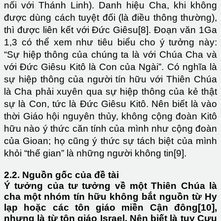
nối với Thánh Linh). Danh hiệu Cha, khi không
được dùng cách tuyệt đối (là điều thông thường),
thì được liên kết với Đức Giêsu[8]. Đoạn văn 1Ga
1,3 có thể xem như tiêu biểu cho ý tưởng này:
“Sự hiệp thông của chúng ta là với Chúa Cha và
với Đức Giêsu Kitô là Con của Ngài”. Có nghĩa là
sự hiệp thông của người tín hữu với Thiên Chúa
là Cha phải xuyên qua sự hiệp thông của kẻ thật
sự là Con, tức là Đức Giêsu Kitô. Nên biết là vào
thời Giáo hội nguyên thủy, không cộng đoàn Kitô
hữu nào ý thức căn tính của mình như cộng đoàn
của Gioan; họ cũng ý thức sự tách biệt của mình
khỏi “thế gian” là những người không tin[9].
2.2. Nguồn gốc của đề tài
Ý tưởng của tư tưởng về một Thiên Chúa là
cha một nhóm tín hữu không bắt nguồn từ Hy
lạp hoặc các tôn giáo miền Cận đông[10],
nhưng là từ tôn giáo Israel. Nên biết là tuy Cựu