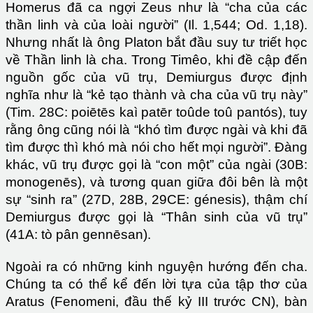
Homerus đã ca ngợi Zeus như là “cha của các
thần linh và của loài người” (Il. 1,544; Od. 1,18).
Nhưng nhất là ông Platon bắt đầu suy tư triết học
về Thần linh là cha. Trong Timêo, khi đề cập đến
nguồn gốc của vũ trụ, Demiurgus được định
nghĩa như là “kẻ tạo thành và cha của vũ trụ này”
(Tim. 28C: poiētēs kaì patēr toûde toû pantós), tuy
rằng ông cũng nói là “khó tìm được ngài và khi đã
tìm được thì khó mà nói cho hết mọi người”. Đàng
khác, vũ trụ được gọi là “con một” của ngài (30B:
monogenēs), và tương quan giữa đôi bên là một
sự “sinh ra” (27D, 28B, 29CE: génesis), thậm chí
Demiurgus được gọi là “Thân sinh của vũ trụ”
(41A: tò pân gennēsan).
Ngoài ra có những kinh nguyện hướng đến cha.
Chúng ta có thể kể đến lời tựa của tập thơ của
Aratus (Fenomeni, đầu thế kỷ III trước CN), bàn