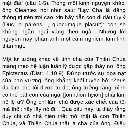
mặt đất” (câu 1-5). Trong một kinh nguyện khác,
ông Cleantes nói như sau: “Lạy Cha là đấng
thống trị trên trời cao, xin hãy dẫn con đi đâu tùy ý
(Duc, o parens…, quocumque placuit): con sẽ
không ngần ngại vâng theo ngài”. Những lời
nguyện này phản ánh một cảm nghiệm tâm linh
thân mật.
Một tư tưởng khác về tình cha của Thiên Chúa
mang theo hệ luận luân lý được gặp thấy nơi ông
Epictectus (Diatr. 1,19,9). Đứng trước sự dọa nạt
của bạo vương, ông khẳng khái tuyên bố: “Zeus
đã làm cho tôi được tự do; ông tưởng rằng mình
có thể bắt con của ngài [tòn ídion hyión] phải làm
nô lệ ư? Ông chỉ làm chủ được xác chết của tôi
mà thôi; hãy lấy nó đi!”. Qua câu này, ta thấy rằng
duy chỉ có nhà hiền triết mới thật là con Thiên
Chúa, và Thiên Chúa thật là cha của ông. Điều