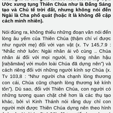
Ước xưng tụng Thiên Chúa như là Đấng Sáng
tạo và Chủ tể trời đất, nhưng không nói đến
Ngài là Cha phổ quát (hoặc ít là không đề cập
cách minh nhiên).
Nói đúng ra, không thiếu những đoạn văn nói đến
lòng âu yếm của Thiên Chúa (thậm chí ví được
như người mẹ) đối với vạn vật (x. Tv 145,7.9 :
“Nhắc nhớ luôn: Ngài nhân ái vô cùng .. Chúa
nhân ái đối với mọi người, tỏ lòng nhân hậu
[raḥămȃw] với muôn loài Chúa đã dựng nên”) và
cách riêng đối với những người kính sợ Chúa (x.
Tv 103,8 : “Như người cha chạnh lòng thương
con cái, Chúa cũng chạnh lòng thương kẻ kính
tôn”). Dù sao, đối với Thiên Chúa, con người có
những tương quan chặt chẽ hơn là các thụ tạo
khác, bởi vì Kinh Thánh nói rằng duy chỉ con
người mới được Thiên Chúa dựng nên theo hình