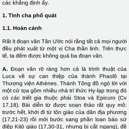
các khẳng định ấy.
1. Tình cha phổ quát
1.1. Hoàn cảnh
Rất ít đoạn văn Tân Ước nói rằng tất cả mọi người
đều phát xuất từ một vị Cha thần linh. Trên thực
tế, ta đếm được không quá ba đoạn văn.
A.
Đoạn văn rõ ràng hơn cả là trình thuật của
Luca về sự can thiệp của thánh Phaolô tại
Thượng viện Athènes. Thánh Tông đồ ngỏ lời với
một cử tọa gồm nhiều nhà trí thức Hy-lạp trong đó
có các triết gia thuộc phái Stoa và Epicuro (Cv
17,18). Bài diễn từ được soạn thảo rất quy mô:
trước hết, khởi đi từ tôn giáo của dân địa phương
(17,21-23) rồi mới bước sang phần loan báo sứ
điệp Kitô giáo (17,30-31, nhưng bị cắt ngang), đề