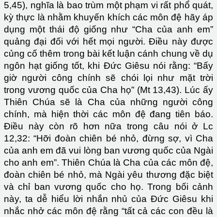
5,45), nghĩa là bao trùm một phạm vi rất phổ quát,
kỳ thực là nhằm khuyến khích các môn đệ hãy áp
dụng một thái độ giống như “Cha của anh em”
quảng đại đối với hết mọi người. Điều này được
củng cố thêm trong bài kết luận cánh chung về dụ
ngôn hạt giống tốt, khi Đức Giêsu nói rằng: “Bấy
giờ người công chính sẽ chói lọi như mặt trời
trong vương quốc của Cha họ” (Mt 13,43). Lúc ấy
Thiên Chúa sẽ là Cha của những người công
chính, mà hiện thời các môn đệ đang tiên báo.
Điều này còn rõ hơn nữa trong câu nói ở Lc
12,32: “Hỡi đoàn chiên bé nhỏ, đừng sợ, vì Cha
của anh em đã vui lòng ban vương quốc của Ngài
cho anh em”. Thiên Chúa là Cha của các môn đệ,
đoàn chiên bé nhỏ, mà Ngài yêu thương đặc biệt
và chỉ ban vương quốc cho họ. Trong bối cảnh
này, ta dễ hiểu lời nhắn nhủ của Đức Giêsu khi
nhắc nhở các môn đệ rằng “tất cả các con đều là