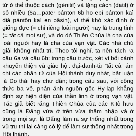
từ ở thể thuộc cách (génitif) và tặng cách (datif) ở
số nhiều (6a…patēr pántōn 6b ho epì pántōn kaì
dià pántōn kaì en pâsin), vì thế khó xác định ở
giống đực (= chỉ riêng loài người) hay là trung tính
(= tất cả mọi sự), và do đó Thiên Chúa là cha của
loài người hay là cha của vạn vật. Các nhà chú
giải không nhất trí. Theo tôi nghĩ, ta nên tách ra
câu 6a và câu 6b: trong câu trước, xét vì bối cảnh
khuyến thiện và giáo hội, đại-danh-từ “tất cả” ám
chỉ các phần tử của Hội thánh duy nhất, bất luận
là Do thái hay chư dân; trong câu sau, với công
thức ba vế, phản ánh nguồn gốc Hy-lạp khẳng
định sự hiện diện của thần linh ở trong vạn vật.
Tác giả biết rằng Thiên Chúa của các Kitô hữu
cũng là Đấng vừa ở trên vừa thấm nhập và ở
trong mọi sự, là Đấng làm ra sự thống nhất trong
vũ trụ thì lại càng có lý để làm sự thống nhất trong
Hội thánh.