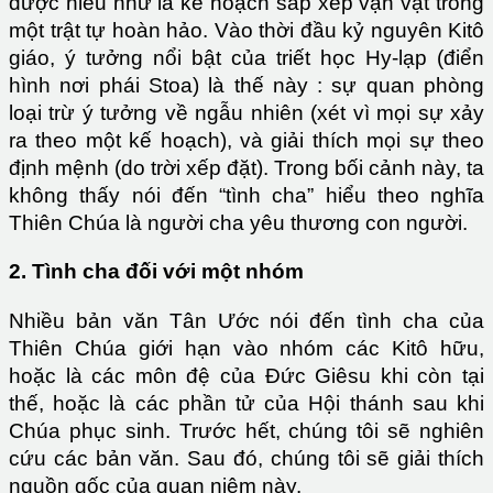
được hiểu như là kế hoạch sắp xếp vạn vật trong
một trật tự hoàn hảo. Vào thời đầu kỷ nguyên Kitô
giáo, ý tưởng nổi bật của triết học Hy-lạp (điển
hình nơi phái Stoa) là thế này : sự quan phòng
loại trừ ý tưởng về ngẫu nhiên (xét vì mọi sự xảy
ra theo một kế hoạch), và giải thích mọi sự theo
định mệnh (do trời xếp đặt). Trong bối cảnh này, ta
không thấy nói đến “tình cha” hiểu theo nghĩa
Thiên Chúa là người cha yêu thương con người.
2. Tình cha đối với một nhóm
Nhiều bản văn Tân Ước nói đến tình cha của
Thiên Chúa giới hạn vào nhóm các Kitô hữu,
hoặc là các môn đệ của Đức Giêsu khi còn tại
thế, hoặc là các phần tử của Hội thánh sau khi
Chúa phục sinh. Trước hết, chúng tôi sẽ nghiên
cứu các bản văn. Sau đó, chúng tôi sẽ giải thích
nguồn gốc của quan niệm này.