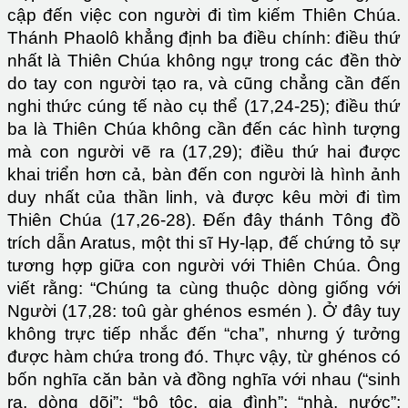
cập đến việc con người đi tìm kiếm Thiên Chúa.
Thánh Phaolô khẳng định ba điều chính: điều thứ
nhất là Thiên Chúa không ngự trong các đền thờ
do tay con người tạo ra, và cũng chẳng cần đến
nghi thức cúng tế nào cụ thể (17,24-25); điều thứ
ba là Thiên Chúa không cần đến các hình tượng
mà con người vẽ ra (17,29); điều thứ hai được
khai triển hơn cả, bàn đến con người là hình ảnh
duy nhất của thần linh, và được kêu mời đi tìm
Thiên Chúa (17,26-28). Đến đây thánh Tông đồ
trích dẫn Aratus, một thi sĩ Hy-lạp, đế chứng tỏ sự
tương hợp giữa con người với Thiên Chúa. Ông
viết rằng: “Chúng ta cùng thuộc dòng giống với
Người (17,28: toû gàr ghénos esmén ). Ở đây tuy
không trực tiếp nhắc đến “cha”, nhưng ý tưởng
được hàm chứa trong đó. Thực vậy, từ ghénos có
bốn nghĩa căn bản và đồng nghĩa với nhau (“sinh
ra, dòng dõi”; “bộ tộc, gia đình”; “nhà, nước”;