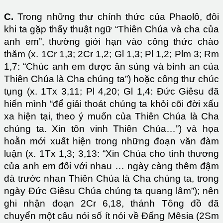
C.
Trong những thư chính thức của Phaolô, đôi
khi ta gặp thấy thuật ngữ “Thiên Chúa và cha của
anh em”, thường giới hạn vào công thức chào
thăm (x. 1Cr 1,3; 2Cr 1,2; Gl 1,3; Pl 1,2; Plm 3; Rm
1,7: “Chúc anh em được ân sủng và bình an của
Thiên Chúa là Cha chúng ta”) hoặc công thư chúc
tụng (x. 1Tx 3,11; Pl 4,20; Gl 1,4: Đức Giêsu đã
hiến mình “để giải thoát chúng ta khỏi cõi đời xấu
xa hiện tại, theo ý muốn của Thiên Chúa là Cha
chúng ta. Xin tôn vinh Thiên Chúa…”) và họa
hoằn mới xuất hiện trong những đoạn văn đàm
luận (x. 1Tx 1,3; 3,13: “Xin Chúa cho tình thương
của anh em đối với nhau … ngày càng thêm đậm
đà trước nhan Thiên Chúa là Cha chúng ta, trong
ngày Đức Giêsu Chúa chúng ta quang lâm”); nên
ghi nhận đoạn 2Cr 6,18, thánh Tông đồ đã
chuyển một câu nói số ít nói về Đấng Mêsia (2Sm