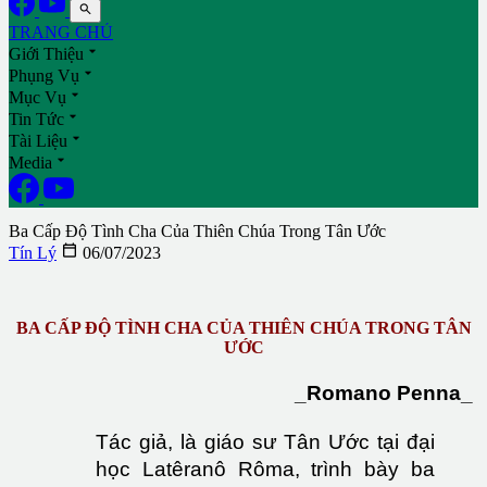

TRANG CHỦ

Giới Thiệu

Phụng Vụ

Mục Vụ

Tin Tức

Tài Liệu

Media
Ba Cấp Độ Tình Cha Của Thiên Chúa Trong Tân Ước

Tín Lý
06/07/2023
BA CẤP ĐỘ TÌNH CHA CỦA THIÊN CHÚA TRONG TÂN
ƯỚC
_Romano Penna_
Tác giả, là giáo sư Tân Ước tại đại
học Latêranô Rôma, trình bày ba