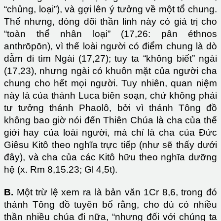
“chủng, loại”), và gợi lên ý tưởng về một tổ chung.
Thế nhưng, dòng dõi thần linh này có giá trị cho
“toàn thể nhân loại” (17,26: pân éthnos
anthrōpōn), vì thế loài người có điểm chung là dò
dẫm đi tìm Ngài (17,27); tuy ta “không biết” ngài
(17,23), nhưng ngài có khuôn mặt của người cha
chung cho hết mọi người. Tuy nhiên, quan niệm
này là của thánh Luca biên soạn, chứ không phải
tư tưởng thánh Phaolô, bởi vì thánh Tông đồ
không bao giờ nói đến Thiên Chúa là cha của thế
giới hay của loài người, mà chỉ là cha của Đức
Giêsu Kitô theo nghĩa trực tiếp (như sẽ thấy dưới
đây), và cha của các Kitô hữu theo nghĩa dưỡng
hệ (x. Rm 8,15.23; Gl 4,5t).
B.
Một trừ lệ xem ra là bản văn 1Cr 8,6, trong đó
thánh Tông đồ tuyên bố rằng, cho dù có nhiều
thần nhiều chúa đi nữa, “nhưng đối với chúng ta