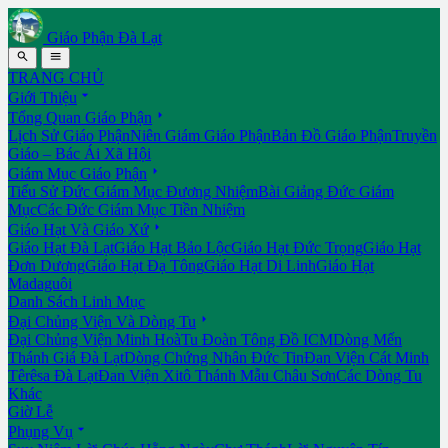
Giáo Phận Đà Lạt


TRANG CHỦ

Giới Thiệu

Tổng Quan Giáo Phận
Lịch Sử Giáo Phận
Niên Giám Giáo Phận
Bản Đồ Giáo Phận
Truyền
Giáo – Bác Ái Xã Hội

Giám Mục Giáo Phận
Tiểu Sử Đức Giám Mục Đương Nhiệm
Bài Giảng Đức Giám
Mục
Các Đức Giám Mục Tiền Nhiệm

Giáo Hạt Và Giáo Xứ
Giáo Hạt Đà Lạt
Giáo Hạt Bảo Lộc
Giáo Hạt Đức Trọng
Giáo Hạt
Đơn Dương
Giáo Hạt Đạ Tông
Giáo Hạt Di Linh
Giáo Hạt
Madaguôi
Danh Sách Linh Mục

Đại Chủng Viện Và Dòng Tu
Đại Chủng Viện Minh Hoà
Tu Đoàn Tông Đồ ICM
Dòng Mến
Thánh Giá Đà Lạt
Dòng Chứng Nhân Đức Tin
Đan Viện Cát Minh
Têrêsa Đà Lạt
Đan Viện Xitô Thánh Mẫu Châu Sơn
Các Dòng Tu
Khác
Giờ Lễ

Phụng Vụ