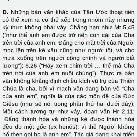
D.
Những bản văn khác của Tân Ước thoạt tiên
có thể xem ra có thể xếp trong nhóm này nhưng
kỳ thực không phải vậy. Chẳng hạn như Mt 5,45
(“như thế anh em được trở nên con cái của Cha
trên trời của anh em, Đấng cho mặt trời của Người
mọc lên trên kẻ xấu cũng như người tốt, và cho
mưa xuống trên người công chính và người bất
lương”); 6,26 (“Hãy xem chim trời … thế mà Cha
trên trời của anh em nuôi chúng”). Thực ra bản
văn không khẳng định chiều kích vũ trụ của Thiên
Chúa là cha, bởi vì mạch văn đang bàn về “Cha
của anh em”, nghĩa là của các môn đệ của Đức
Giêsu (như sẽ nói trong phần thứ hai dưới dây).
Một cách tương tự như vậy, đoạn văn Hr 2,11:
“Đấng thánh hóa và những kẻ được thánh hóa
đều do một gốc (ex henós); vì thế Người không
hổ thẹn gọi họ là anh em”. Tác giả đang khai triển