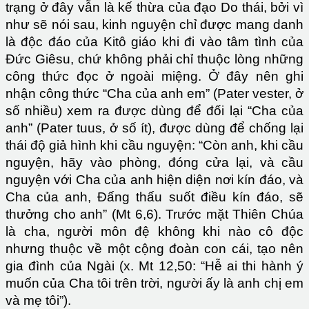
trạng ở đây vẫn là kế thừa của đạo Do thái, bởi vì
như sẽ nói sau, kinh nguyện chỉ được mang danh
là độc đáo của Kitô giáo khi đi vào tâm tình của
Đức Giêsu, chứ không phải chỉ thuộc lòng những
công thức đọc ở ngoài miệng. Ở đây nên ghi
nhận công thức “Cha của anh em” (Pater vester, ở
số nhiều) xem ra được dùng để đối lại “Cha của
anh” (Pater tuus, ở số ít), được dùng để chống lại
thái độ giả hình khi cầu nguyện: “Còn anh, khi cầu
nguyện, hãy vào phòng, đóng cửa lại, và cầu
nguyện với Cha của anh hiện diện nơi kín đáo, và
Cha của anh, Đấng thấu suốt điều kín đáo, sẽ
thưởng cho anh” (Mt 6,6). Trước mặt Thiên Chúa
là cha, người môn đệ không khi nào cô độc
nhưng thuộc về một cộng đoàn con cái, tạo nên
gia đình của Ngài (x. Mt 12,50: “Hễ ai thi hành ý
muốn của Cha tôi trên trời, người ấy là anh chị em
và mẹ tôi”).