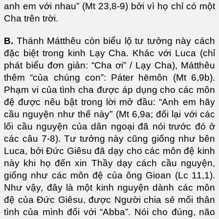
anh em với nhau” (Mt 23,8-9) bởi vì họ chỉ có một
Cha trên trời.
B.
Thánh Mátthêu còn biểu lộ tư tưởng này cách
đặc biệt trong kinh Lạy Cha. Khác với Luca (chỉ
phát biểu đơn giản: “Cha ơi” / Lạy Cha), Mátthêu
thêm “của chúng con”: Páter hēmôn (Mt 6,9b).
Phạm vi của tình cha được áp dụng cho các môn
đệ được nêu bật trong lời mở đầu: “Anh em hãy
cầu nguyện như thế này” (Mt 6,9a; đối lại với các
lối cầu nguyện của dân ngoại đã nói trước đó ở
các câu 7-8). Tư tưởng này cũng giống như bên
Luca, bởi Đức Giêsu đã dạy cho các môn đệ kinh
này khi họ đến xin Thầy dạy cách cầu nguyện,
giống như các môn đệ của ông Gioan (Lc 11,1).
Như vậy, đây là một kinh nguyện dành các môn
đệ của Đức Giêsu, được Người chia sẻ mối thân
tình của mình đối với “Abba”. Nói cho đúng, não