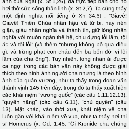
ảnh của Ngài (x. St 1,26), đã trực tiếp ban cho nó
hơi thở sức sống thần linh (x. St 2,7). Ta cũng thấy
một định nghĩa nổi tiếng ở Xh 34,6t : “Giavê!
Giavê! Thiên Chúa nhân hậu và từ bi, hay nén
giận, giàu nhân nghĩa và thành tín, giữ lòng nhân
nghĩa với muôn ngàn thế hệ, chịu đựng lỗi lầm, tội
ác và tội lỗi” (và thêm “nhưng không bỏ qua điều
gì, và trừng phạt con cháu đến ba bốn đời vì lỗi
lầm của cha ông”). Tuy nhiên, lòng nhân ái được
ca ngợi trong các bản văn này không được giải
thích theo hình ảnh người cha nhưng là theo hình
ảnh của quân vương, như ta thấy trong đoạn văn
thánh vịnh 145 trên đây, trong đó ta thấy xuất hiện
các khái niệm “vương quốc” (các câu 1.11.12.13),
“quyền năng” (các câu 6.11), “chủ quyền” (câu
13). Mặt khác, vào thời xưa, khái niệm về cha
luôn gắn với khái niệm về vua, như ta thấy nơi thi
sĩ Homerus (x. Od. 1,45: “Ôi Kronide cha chúng