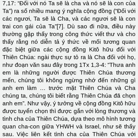
7,17: “Đối với nó Ta sẽ là cha và nó sẽ là con của
Ta”) ra số nhiều mang ý nghĩa cộng đồng (“Đối với
các ngươi, Ta sẽ là Cha, và các ngươi sẽ là con
trai con gái của Ta”[7]. Dù sao đi nữa, điều này
thường gặp thấy trong công thức viết thư và cho
thấy rằng nó diễn tả ý thức về mối tương quan
đặc biệt giữa các cộng đồng Kitô hữu đối với
Thiên Chúa: ngài thực sự tỏ ra là Cha đối với họ,
như đoạn văn sau đây trong 1Tx 1,3-4: “Thưa anh
em là những người được Thiên Chúa thương
mến, chúng tôi không ngừng nhớ đến những gì
anh em làm … trước mặt Thiên Chúa và Cha
chúng ta, chúng tôi biết rằng Thiên Chúa đã chọn
anh em”. Như vậy, ý tưởng về cộng đồng Kitô hữu
được tuyển chọn thì được gắn với lòng thương và
tình cha của Thiên Chúa, dựa theo mô hình tương
quan cha-con giữa YHWH và Israel, như sẽ thấy
sau. Việc liên kết tình cha của Thiên Chúa với