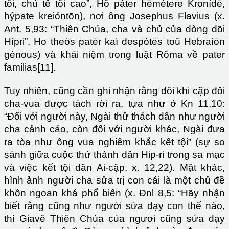
tôi, chủ tể tối cao”, Hô páter hēmétere Kronídē,
hýpate kreióntōn), nơi ông Josephus Flavius (x.
Ant. 5,93: “Thiên Chúa, cha và chủ của dòng dõi
Hípri”, Ho theòs patēr kaì despótēs toû Hebraíōn
génous) và khái niệm trong luật Rôma về pater
familias[11].
Tuy nhiên, cũng cần ghi nhận rằng đôi khi cặp đôi
cha-vua được tách rời ra, tựa như ở Kn 11,10:
“Đối với người này, Ngài thử thách dân như người
cha cảnh cáo, còn đối với người khác, Ngài đưa
ra tòa như ông vua nghiêm khắc kết tội” (sự so
sánh giữa cuộc thử thánh dân Hip-ri trong sa mạc
và việc kết tội dân Ai-cập, x. 12,22). Mặt khác,
hình ảnh người cha sửa trị con cái là một chủ đề
khôn ngoan khá phổ biến (x. Đnl 8,5: “Hãy nhận
biết rằng cũng như người sửa dạy con thế nào,
thì Giavê Thiên Chúa của ngươi cũng sửa dạy