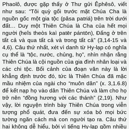
Phaolô, được gặp thấy ở Thư gửi Êphêsô, viết
như sau: “Tôi quỳ gối trước mặt Chúa Cha là
nguồn gốc một gia tộc (pâsa patriá) trên trời dưới
đất… Duy một Thiên Chúa là Cha của hết mọi
người (heîs theòs kaì patēr pántōn), Đấng ở trên
tất cả và qua tất cả và trong tất cả” (3,14-15 và
4,6). Câu thứ nhất, xét vì danh từ Hy-lạp có nghĩa
cụ thể là “tộc, nước, chủng, họ”, nhìn nhận rằng
Thiên Chúa là cội nguồn của gia đình nhân loại và
các chi tộc. Bối cảnh của đoạn văn này là lời
khẳng định trước đó, tức là Thiên Chúa đã mặc
mầu nhiệm của ngài cho “muôn dân” (x. 3,1.6.8)
để kết nạp họ vào dân Thiên Chúa và làm cho họ
trở nên “đồng hương với các thánh” (2,19). Như
vậy, lời nguyện trình bày Thiên Chúa trong viễn
tượng phổ quát, đưa đến sự xóa bỏ mọi bức
tường ngăn cách mà con người tạo ra. Câu thứ
hai không dễ hiểu, bởi vì tiếng Hy-lạp gồm nhiều