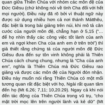
quan giữa Thiên Chúa với nhóm các môn đệ của
Đức Giêsu (chứ không nói về tình Cha đối với hết
mọi người). Điều này đã rõ bởi vì thuật ngữ này
được sử dụng nhiều hơn cả nơi thánh Mátthêu,
đặc biệt là trong bài giảng trên núi, khi mô tả căn
cước của người môn đệ, chẳng hạn ở 5,15 (“…
để họ nhìn thấy các công việc tốt lành của anh
em và ngợi khen Cha của anh em ở trên trời”) thì
giả thiết rằng chứng tá của người môn đệ Đức
Giêsu đưa đến sự tôn vinh không phải là Thiên
Chúa cách chung chung, nhưng là “Cha của anh
em”, nghĩa là Thiên Chúa mà Đức Giêsu rao
giảng và được các môn đệ của Người đón nhận.
Điều này muốn nói rằng Thiên Chúa có một mối
tương quan rất đặc biệt với họ, Ngài rất quan tâm
đến họ (Mt 6,26; 7,11; 10,20.29). Ngay cả khi nói
đến tác động của Thiên Chúa trong vũ trụ, “cho
mặt trời mọc lên trên người lành và kẻ dữ” (Mt