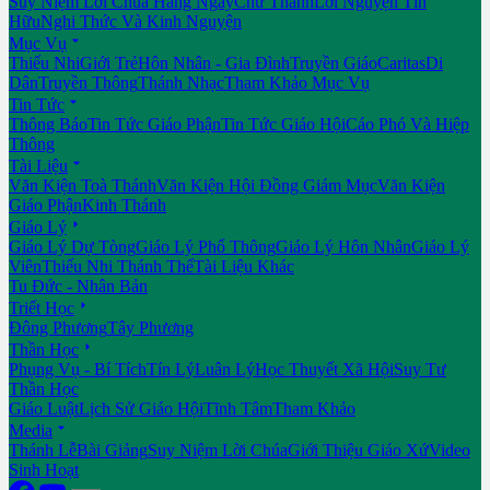
Suy Niệm Lời Chúa Hằng Ngày
Chư Thánh
Lời Nguyện Tín
Hữu
Nghi Thức Và Kinh Nguyện

Mục Vụ
Thiếu Nhi
Giới Trẻ
Hôn Nhân - Gia Đình
Truyền Giáo
Caritas
Di
Dân
Truyền Thông
Thánh Nhạc
Tham Khảo Mục Vụ

Tin Tức
Thông Báo
Tin Tức Giáo Phận
Tin Tức Giáo Hội
Cáo Phó Và Hiệp
Thông

Tài Liệu
Văn Kiện Toà Thánh
Văn Kiện Hội Đồng Giám Mục
Văn Kiện
Giáo Phận
Kinh Thánh

Giáo Lý
Giáo Lý Dự Tòng
Giáo Lý Phổ Thông
Giáo Lý Hôn Nhân
Giáo Lý
Viên
Thiếu Nhi Thánh Thể
Tài Liệu Khác
Tu Đức - Nhân Bản

Triết Học
Đông Phương
Tây Phương

Thần Học
Phụng Vụ - Bí Tích
Tín Lý
Luân Lý
Học Thuyết Xã Hội
Suy Tư
Thần Học
Giáo Luật
Lịch Sử Giáo Hội
Tĩnh Tâm
Tham Khảo

Media
Thánh Lễ
Bài Giảng
Suy Niệm Lời Chúa
Giới Thiệu Giáo Xứ
Video
Sinh Hoạt