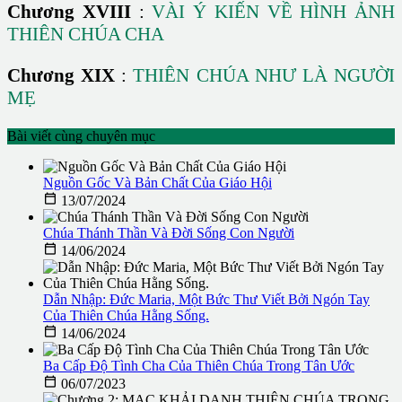
Chương XVIII
:
VÀI Ý KIẾN VỀ HÌNH ẢNH
THIÊN CHÚA CHA
Chương XIX
:
THIÊN CHÚA NHƯ LÀ NGƯỜI
MẸ
Bài viết cùng chuyên mục
Nguồn Gốc Và Bản Chất Của Giáo Hội

13/07/2024
Chúa Thánh Thần Và Đời Sống Con Người

14/06/2024
Dẫn Nhập: Ðức Maria, Một Bức Thư Viết Bởi Ngón Tay
Của Thiên Chúa Hằng Sống.

14/06/2024
Ba Cấp Độ Tình Cha Của Thiên Chúa Trong Tân Ước

06/07/2023