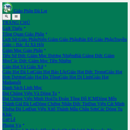
Giáo Phận Đà Lạt


TRANG CHỦ

Giới Thiệu

Tổng Quan Giáo Phận
Lịch Sử Giáo Phận
Niên Giám Giáo Phận
Bản Đồ Giáo Phận
Truyền
Giáo – Bác Ái Xã Hội

Giám Mục Giáo Phận
Tiểu Sử Đức Giám Mục Đương Nhiệm
Bài Giảng Đức Giám
Mục
Các Đức Giám Mục Tiền Nhiệm

Giáo Hạt Và Giáo Xứ
Giáo Hạt Đà Lạt
Giáo Hạt Bảo Lộc
Giáo Hạt Đức Trọng
Giáo Hạt
Đơn Dương
Giáo Hạt Đạ Tông
Giáo Hạt Di Linh
Giáo Hạt
Madaguôi
Danh Sách Linh Mục

Đại Chủng Viện Và Dòng Tu
Đại Chủng Viện Minh Hoà
Tu Đoàn Tông Đồ ICM
Dòng Mến
Thánh Giá Đà Lạt
Dòng Chứng Nhân Đức Tin
Đan Viện Cát Minh
Têrêsa Đà Lạt
Đan Viện Xitô Thánh Mẫu Châu Sơn
Các Dòng Tu
Khác
Giờ Lễ

Phụng Vụ