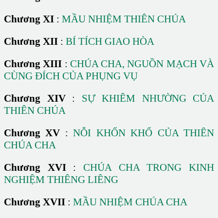
Chương XI
:
MẦU NHIỆM THIÊN CHÚA
Chương XII
:
BÍ TÍCH GIAO HÒA
Chương XIII
:
CHÚA CHA, NGUỒN MẠCH VÀ
CÙNG ĐÍCH CỦA PHỤNG VỤ
Chương XIV
:
SỰ KHIÊM NHƯỜNG CỦA
THIÊN CHÚA
Chương XV
:
NỖI KHỐN KHỔ CỦA THIÊN
CHÚA CHA
Chương XVI
:
CHÚA CHA TRONG KINH
NGHIỆM THIÊNG LIÊNG
Chương XVII
:
MẦU NHIỆM CHÚA CHA