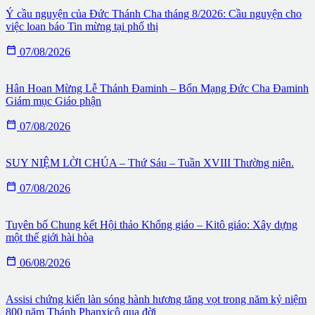
Ý cầu nguyện của Đức Thánh Cha tháng 8/2026: Cầu nguyện cho
việc loan báo Tin mừng tại phố thị

07/08/2026
Hân Hoan Mừng Lễ Thánh Đaminh – Bổn Mạng Đức Cha Đaminh
Giám mục Giáo phận

07/08/2026
SUY NIỆM LỜI CHÚA – Thứ Sáu – Tuần XVIII Thường niên.

07/08/2026
Tuyên bố Chung kết Hội thảo Khổng giáo – Kitô giáo: Xây dựng
một thế giới hài hòa

06/08/2026
Assisi chứng kiến làn sóng hành hương tăng vọt trong năm kỷ niệm
800 năm Thánh Phanxicô qua đời