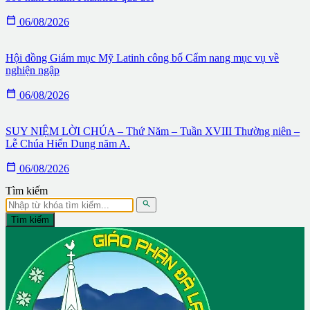

06/08/2026
Hội đồng Giám mục Mỹ Latinh công bố Cẩm nang mục vụ về
nghiện ngập

06/08/2026
SUY NIỆM LỜI CHÚA – Thứ Năm – Tuần XVIII Thường niên –
Lễ Chúa Hiển Dung năm A.

06/08/2026
Tìm kiếm

Tìm kiếm