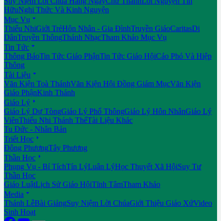
Suy Niệm Lời Chúa Hằng Ngày
Chư Thánh
Lời Nguyện Tín
Hữu
Nghi Thức Và Kinh Nguyện

Mục Vụ
Thiếu Nhi
Giới Trẻ
Hôn Nhân - Gia Đình
Truyền Giáo
Caritas
Di
Dân
Truyền Thông
Thánh Nhạc
Tham Khảo Mục Vụ

Tin Tức
Thông Báo
Tin Tức Giáo Phận
Tin Tức Giáo Hội
Cáo Phó Và Hiệp
Thông

Tài Liệu
Văn Kiện Toà Thánh
Văn Kiện Hội Đồng Giám Mục
Văn Kiện
Giáo Phận
Kinh Thánh

Giáo Lý
Giáo Lý Dự Tòng
Giáo Lý Phổ Thông
Giáo Lý Hôn Nhân
Giáo Lý
Viên
Thiếu Nhi Thánh Thể
Tài Liệu Khác
Tu Đức - Nhân Bản

Triết Học
Đông Phương
Tây Phương

Thần Học
Phụng Vụ - Bí Tích
Tín Lý
Luân Lý
Học Thuyết Xã Hội
Suy Tư
Thần Học
Giáo Luật
Lịch Sử Giáo Hội
Tĩnh Tâm
Tham Khảo

Media
Thánh Lễ
Bài Giảng
Suy Niệm Lời Chúa
Giới Thiệu Giáo Xứ
Video
Sinh Hoạt