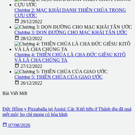
Chương 2: MẠC KHẢI DANH THIÊN CHÚA TRONG
CỰU ƯỚC

29/12/2022
Chương 3: DỌN ĐƯỜNG CHO MẠC KHẢI TÂN ƯỚC

28/12/2022
Chương 4: THIÊN CHÚA LÀ CHA ĐỨC GIÊSU KITÔ
VÀ LÀ CHA CHÚNG TA

27/12/2022
Chương 5: THIÊN CHÚA CỦA GIAO ƯỚC

26/12/2022
Bài Viết Mới
Đức Hồng y Pizzaballa tại Assisi: Các Kitô hữu ở Thánh địa đã quá
mệt mỏi; họ chỉ mong có hòa bình

07/08/2026