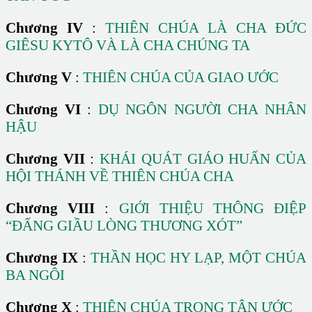
Chương IV
:
THIÊN CHÚA LÀ CHA ĐỨC
GIÊSU KYTÔ VÀ LÀ CHA CHÚNG TA
Chương V
:
THIÊN CHÚA CỦA GIAO ƯỚC
Chương VI
:
DỤ NGÔN NGƯỜI CHA NHÂN
HẬU
Chương VII
:
KHÁI QUÁT GIÁO HUẤN CỦA
HỘI THÁNH VỀ THIÊN CHÚA CHA
Chương VIII
:
GIỚI THIỆU THÔNG ĐIỆP
“ĐẤNG GIẦU LÒNG THƯƠNG XÓT”
Chương IX
:
THẦN HỌC HY LẠP, MỘT CHÚA
BA NGÔI
Chương X
:
THIÊN CHÚA TRONG TÂN ƯỚC