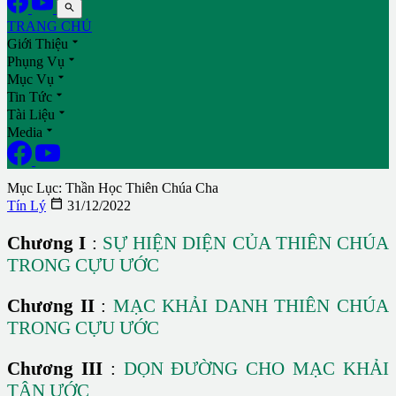

TRANG CHỦ

Giới Thiệu

Phụng Vụ

Mục Vụ

Tin Tức

Tài Liệu

Media
Mục Lục: Thần Học Thiên Chúa Cha

Tín Lý
31/12/2022
Chương I
:
SỰ HIỆN DIỆN CỦA THIÊN CHÚA
TRONG CỰU ƯỚC
Chương II
:
MẠC KHẢI DANH THIÊN CHÚA
TRONG CỰU ƯỚC
Chương III
:
DỌN ĐƯỜNG CHO MẠC KHẢI
TÂN ƯỚC