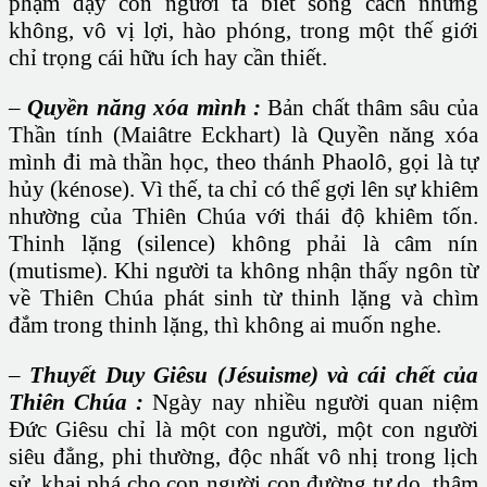
phạm dạy con người ta biết sống cách nhưng
không, vô vị lợi, hào phóng, trong một thế giới
chỉ trọng cái hữu ích hay cần thiết.
–
Quyền năng xóa mình :
Bản chất thâm sâu của
Thần tính (Maiâtre Eckhart) là Quyền năng xóa
mình đi mà thần học, theo thánh Phaolô, gọi là tự
hủy (kénose). Vì thế, ta chỉ có thể gợi lên sự khiêm
nhường của Thiên Chúa với thái độ khiêm tốn.
Thinh lặng (silence) không phải là câm nín
(mutisme). Khi người ta không nhận thấy ngôn từ
về Thiên Chúa phát sinh từ thinh lặng và chìm
đắm trong thinh lặng, thì không ai muốn nghe.
–
Thuyết Duy Giêsu (Jésuisme) và cái chết của
Thiên Chúa :
Ngày nay nhiều người quan niệm
Đức Giêsu chỉ là một con người, một con người
siêu đẳng, phi thường, độc nhất vô nhị trong lịch
sử, khai phá cho con người con đường tự do, thậm