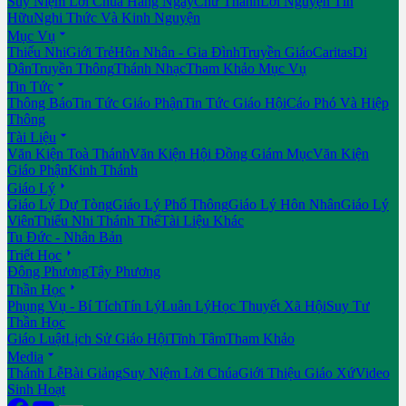
Suy Niệm Lời Chúa Hằng Ngày
Chư Thánh
Lời Nguyện Tín
Hữu
Nghi Thức Và Kinh Nguyện

Mục Vụ
Thiếu Nhi
Giới Trẻ
Hôn Nhân - Gia Đình
Truyền Giáo
Caritas
Di
Dân
Truyền Thông
Thánh Nhạc
Tham Khảo Mục Vụ

Tin Tức
Thông Báo
Tin Tức Giáo Phận
Tin Tức Giáo Hội
Cáo Phó Và Hiệp
Thông

Tài Liệu
Văn Kiện Toà Thánh
Văn Kiện Hội Đồng Giám Mục
Văn Kiện
Giáo Phận
Kinh Thánh

Giáo Lý
Giáo Lý Dự Tòng
Giáo Lý Phổ Thông
Giáo Lý Hôn Nhân
Giáo Lý
Viên
Thiếu Nhi Thánh Thể
Tài Liệu Khác
Tu Đức - Nhân Bản

Triết Học
Đông Phương
Tây Phương

Thần Học
Phụng Vụ - Bí Tích
Tín Lý
Luân Lý
Học Thuyết Xã Hội
Suy Tư
Thần Học
Giáo Luật
Lịch Sử Giáo Hội
Tĩnh Tâm
Tham Khảo

Media
Thánh Lễ
Bài Giảng
Suy Niệm Lời Chúa
Giới Thiệu Giáo Xứ
Video
Sinh Hoạt