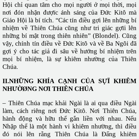
Hội chỉ quan tâm cho mọi người ở mọi thời, mọi
nơi đón nhận đượïc ánh sáng của Đức Kitô mà
Giáo Hội là bí tích. “Các tín điều gợi lên những bí
nhiệm về Thiên Chúa cũng như tri giác gợïi lên
những bí mật trong thiên nhiên” (Blondel). Cũng
vậy, chính tín điều về Đức Kitô và về Ba Ngôi đã
gợi ý cho tác giả đi sâu về hướng bí nhiệm trên
mọi bí nhiệm, là sự khiêm nhường của Thiên
Chúa.
II.NHỮNG KHÍA CẠNH CỦA SỰÏ KHIÊM
NHƯỜØNG NƠI THIÊN CHÚA
– Thiên Chúa mạc khải Ngài là ai qua điều Ngài
làm, cách riêng nơi Đức Kitô. Nơi Thiên Chúa,
hành động và hữu thể gắn liền với nhau. Nếu
Nhập thể là một hành vi khiêm nhường, thì điều
đó nói lên rằng Thiên Chúa là Đấng khiêm