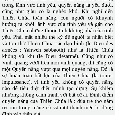
trong lãnh vực tình yêu, quyền năng là yếu đuối,
cũng như giàu có là nghèo khó. Khi nghĩ đến
Thiên Chúa toàn năng, con người có khuynh
hướng ra khỏi lãnh vực của tình yêu và gán cho
Thiên Chúa những thuộc tính không phải của tình
yêu. Phải mất nhiều thế kỷ để người ta nhận biết
và tôn thờ Thiên Chúa các đạo binh (le Dieu des
armées : Yahweh sabbaoth) như là Thiên Chúa
không vũ khí (le Dieu désarmé). Cũng như có
Vinh quang vượt trên mọi vinh quang, thì cũng có
một Quyền năng vượt qua mọi quyền năng. Đó là
sự hoàn toàn bất lực của Thiên Chúa (la toute-
impuissance), vì tình yêu không có quyền năng
nào để tiêu diệt điều mình tạo dựng. Sự khiêm
nhường không cạnh tranh với bất cứ ai. Đỉnh điểm
quyền năng của Thiên Chúa là : đứa trẻ thơ nằm
rét run trong máng cỏ và một thanh niên bị đóng
đinh vào thập giá.