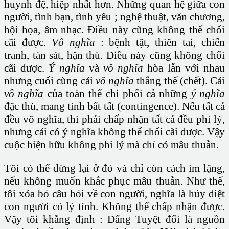
huynh đệ, hiệp nhất hơn. Những quan hệ giữa con
người, tình bạn, tình yêu ; nghệ thuật, văn chương,
hội họa, âm nhạc. Điều này cũng không thể chối
cãi được.
Vô nghĩa
: bệnh tật, thiên tai, chiến
tranh, tàn sát, hận thù. Điều này cũng không chối
cãi được.
Ý nghĩa
và
vô nghĩa
hòa lẫn với nhau
nhưng cuối cùng cái
vô nghĩa
thắng thế (chết). Cái
vô nghĩa
của toàn thể chi phối cả những
ý nghĩa
đặc thù, mang tính bất tất (contingence). Nếu tất cả
đều vô nghĩa, thì phải chấp nhận tất cả đều phi lý,
nhưng cái có ý nghĩa không thể chối cãi được. Vậy
cuộc hiện hữu không phi lý mà chỉ có mâu thuẫn.
Tôi có thể dừng lại ở đó và chỉ còn cách im lặng,
nếu không muốn khắc phục mâu thuẫn. Như thế,
tôi xóa bỏ câu hỏi về con người, nghĩa là hủy diệt
con người có lý tính. Không thể chấp nhận được.
Vậy tôi khẳng định : Đấng Tuyệt đối là nguồn