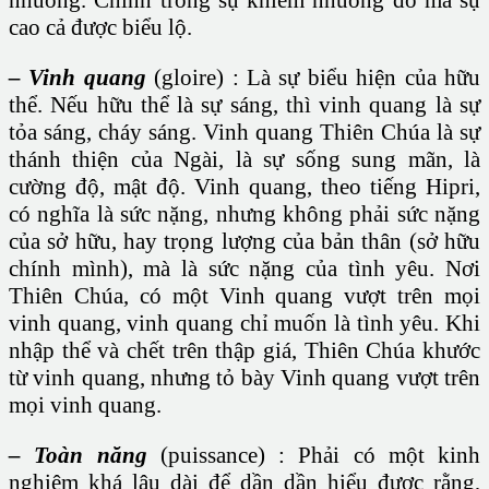
nhường. Chính trong sự khiêm nhường đó mà sự
cao cả được biểu lộ.
– Vinh quang
(gloire) : Là sự biểu hiện của hữu
thể. Nếu hữu thể là sự sáng, thì vinh quang là sự
tỏa sáng, cháy sáng. Vinh quang Thiên Chúa là sự
thánh thiện của Ngài, là sự sống sung mãn, là
cường độ, mật độ. Vinh quang, theo tiếng Hipri,
có nghĩa là sức nặng, nhưng không phải sức nặng
của sở hữu, hay trọng lượng của bản thân (sở hữu
chính mình), mà là sức nặng của tình yêu. Nơi
Thiên Chúa, có một Vinh quang vượt trên mọi
vinh quang, vinh quang chỉ muốn là tình yêu. Khi
nhập thể và chết trên thập giá, Thiên Chúa khước
từ vinh quang, nhưng tỏ bày Vinh quang vượt trên
mọi vinh quang.
– Toàn năng
(puissance) : Phải có một kinh
nghiệm khá lâu dài để dần dần hiểu được rằng,