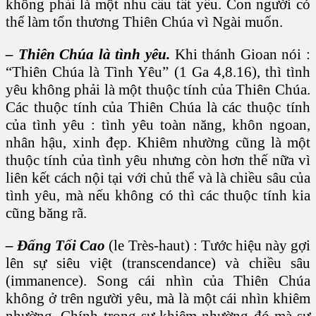
không phải là một nhu cầu tất yếu. Con người có
thể làm tổn thương Thiên Chúa vì Ngài muốn.
– Thiên Chúa là tình yêu.
Khi thánh Gioan nói :
“Thiên Chúa là Tình Yêu” (1 Ga 4,8.16), thì tình
yêu không phải là một thuộc tính của Thiên Chúa.
Các thuộc tính của Thiên Chúa là các thuộc tính
của tình yêu : tình yêu toàn năng, khôn ngoan,
nhân hậu, xinh đẹp. Khiêm nhường cũng là một
thuộc tính của tình yêu nhưng còn hơn thế nữa vì
liên kết cách nội tại với chủ thể và là chiều sâu của
tình yêu, mà nếu không có thì các thuộc tính kia
cũng băng rã.
– Đấng Tối Cao
(le Très-haut) : Tước hiệu này gợi
lên sự siêu việt (transcendance) và chiều sâu
(immanence). Song cái nhìn của Thiên Chúa
không ở trên người yêu, mà là một cái nhìn khiêm