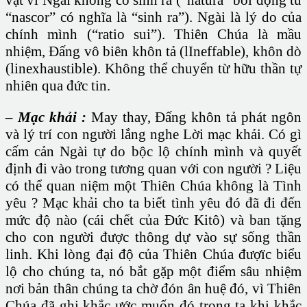
vật vì Ngài không có sinh ra (“natura” bởi động từ
“nascor” có nghĩa là “sinh ra”). Ngài là lý do của
chính mình (“ratio sui”). Thiên Chúa là mầu
nhiệm, Đấng vô biên khôn tả (lIneffable), khôn dò
(linexhaustible). Không thể chuyển từ hữu thần tự
nhiên qua đức tin.
– Mạc khải :
May thay, Đấng khôn tả phát ngôn
và lý trí con người lắng nghe Lời mạc khải. Có gì
cấm cản Ngài tự do bộc lộ chính mình và quyết
định đi vào trong tương quan với con người ? Liệu
có thể quan niệm một Thiên Chúa không là Tình
yêu ? Mạc khải cho ta biết tình yêu đó đã đi đến
mức độ nào (cái chết của Đức Kitô) và ban tặng
cho con người được thông dự vào sự sống thần
linh. Khi lòng đại độ của Thiên Chúa đượïc biểu
lộ cho chúng ta, nó bắt gặp một điểm sâu nhiệm
nơi bản thân chúng ta chờ đón ân huệ đó, vì Thiên
Chúa đã ghi khắc ước muốn đó trong ta khi khắc