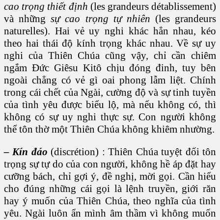
cao trọng thiết định
(les grandeurs détablissement)
và những
sự cao trọng tự nhiên
(les grandeurs
naturelles). Hai vẻ uy nghi khác hẳn nhau, kéo
theo hai thái độ kính trọng khác nhau. Về sự uy
nghi của Thiên Chúa cũng vậy, chỉ cần chiêm
ngắm Đức Giêsu Kitô chịu đóng đinh, tuy bên
ngoài chẳng có vẻ gì oai phong lẫm liệt. Chính
trong cái chết của Ngài, cường độ và sự tinh tuyền
của tình yêu được biểu lộ, mà nếu không có, thì
không có sự uy nghi thực sự. Con người không
thể tôn thờ một Thiên Chúa không khiêm nhường.
– Kín đáo
(discrétion) : Thiên Chúa tuyệt đối tôn
trọng sự tự do của con người, không hề áp đặt hay
cưỡng bách, chỉ gợi ý, đề nghị, mời gọi. Cần hiểu
cho đúng những cái gọi là lệnh truyền, giới răn
hay ý muốn của Thiên Chúa, theo nghĩa của tình
yêu. Ngài luôn ẩn mình âm thầm vì không muốn