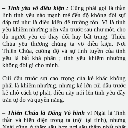
– Tình yêu vô điều kiện :
Cũng phải gọi là thần
linh tình yêu nào mạnh mẽ đến độ không đòi sựï
đáp trả như là điều kiện để trường tồn. Vì là tình
yêu khiêm nhường nên vẫn trước sau như một, cho
dù người yêu có thay đổi hay bất trung. Thiên
Chúa yêu thương chúng ta vô điều kiện. Nơi
Thiên Chúa, cường độ và sự tinh tuyền của tình
yêu là bất khả phân ; tình yêu khiêm nhường
không đòi gì cho mình.
Cúi đầu trước sựï cao trọng của kẻ khác không
phải là khiêm nhường, nhưng kẻ lớn cúi đầu trước
kẻ nhỏ cách tự phát, điều này nói lên tình yêu đầy
tràn tự do và quyền năng.
– Thiên Chúa là Đấng Vô hình
vì Ngài là Tinh
thần và hiện diện trong ta (nội tại tính), nhưng
Ngài cũng ở thâm sâu hơn nơi sâu thẳm nhất nhất