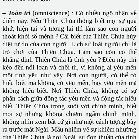
– Toàn tri
(omniscience) : Có nhiều ngộ nhận về
điểm này. Nếu Thiên Chúa thông biết mọi sự quá
khứ, hiện tại và tương lai thì làm sao con người
thoát khỏi số mệnh ? Cái biết của Thiên Chúa hủy
diệt tự do của con người. Lịch sử loài người chỉ là
trò chơi của Thiên Chúa. Làm sao còn có thể
khẳng định Thiên Chúa là tình yêu ? Điều này chỉ
kéo đến nổi loạn và chối từ, vì không ai yêu mến
một tình yêu như vậy. Nơi con người, có thể có
hiểu biết mà không có yêu mến, hay yêu mến mà
không hiểu biết. Nơi Thiên Chúa, không có sự
phân cách giữa động tác yêu mến và động tác hiểu
biết. Thiên Chúa trong suốt với chính mình, biết
mọi sự nhưng không chiêm ngắm chính mình,
không nhìn xem bất cứ gì như một cảnh tượng bày
ra trước mắt Ngài. Mầu nhiệm về sự khiêm nhường
của Thiên Chúa là nơi Ngài, sự đơn thuần của tình