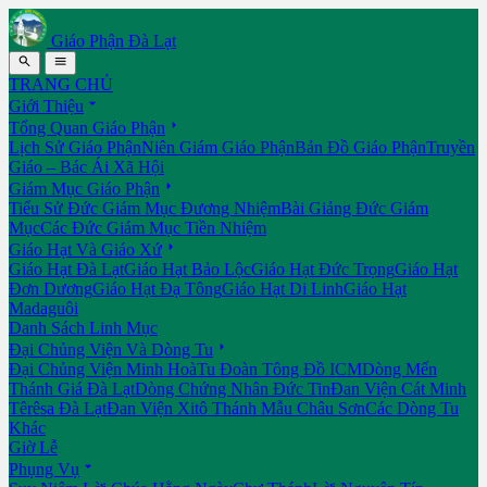
Giáo Phận Đà Lạt


TRANG CHỦ

Giới Thiệu

Tổng Quan Giáo Phận
Lịch Sử Giáo Phận
Niên Giám Giáo Phận
Bản Đồ Giáo Phận
Truyền
Giáo – Bác Ái Xã Hội

Giám Mục Giáo Phận
Tiểu Sử Đức Giám Mục Đương Nhiệm
Bài Giảng Đức Giám
Mục
Các Đức Giám Mục Tiền Nhiệm

Giáo Hạt Và Giáo Xứ
Giáo Hạt Đà Lạt
Giáo Hạt Bảo Lộc
Giáo Hạt Đức Trọng
Giáo Hạt
Đơn Dương
Giáo Hạt Đạ Tông
Giáo Hạt Di Linh
Giáo Hạt
Madaguôi
Danh Sách Linh Mục

Đại Chủng Viện Và Dòng Tu
Đại Chủng Viện Minh Hoà
Tu Đoàn Tông Đồ ICM
Dòng Mến
Thánh Giá Đà Lạt
Dòng Chứng Nhân Đức Tin
Đan Viện Cát Minh
Têrêsa Đà Lạt
Đan Viện Xitô Thánh Mẫu Châu Sơn
Các Dòng Tu
Khác
Giờ Lễ

Phụng Vụ