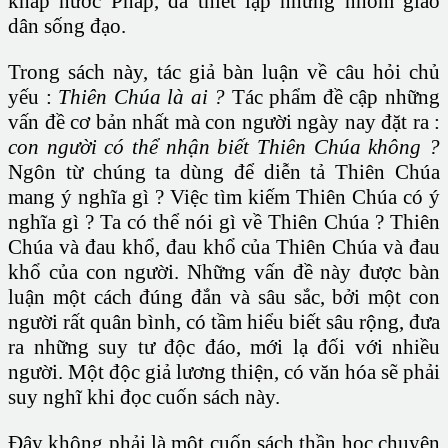
khắp nước Pháp, đã thiết lập những nhóm giáo
dân sống đạo.
Trong sách này, tác giả bàn luận về câu hỏi chủ
yếu :
Thiên Chúa là ai ?
Tác phẩm đề cập những
vấn đề cơ bản nhất mà con người ngày nay đặt ra :
con người có thể nhận biết Thiên Chúa không ?
Ngôn từ chúng ta dùng để diễn tả Thiên Chúa
mang ý nghĩa gì ? Việc tìm kiếm Thiên Chúa có ý
nghĩa gì ? Ta có thể nói gì về Thiên Chúa ? Thiên
Chúa và đau khổ, đau khổ của Thiên Chúa và đau
khổ của con người. Những vấn đề này được bàn
luận một cách đúng đắn và sâu sắc, bởi một con
người rất quân bình, có tầm hiểu biết sâu rộng, đưa
ra những suy tư độc đáo, mới lạ đối với nhiều
người. Một độc giả lương thiện, có văn hóa sẽ phải
suy nghĩ khi đọc cuốn sách này.
Đây không phải là một cuốn sách thần học chuyên