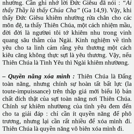
nhường. Cần ghi nhớ lời Đức Giêsu đã nói :
“Ai
thấy Thầy là thấy Chúa Cha”
(Ga 14,9). Vậy, khi
thấy Đức Giêsu khiêm nhường rửa chân cho các
môn đệ, ta thấy Thiên Chúa, một cách nhiệm mầu,
đời đời là ngườøi tôi tớ khiêm nhu trong vinh
quang sâu thẳm của Ngài. Kinh nghiệm về tình
yêu cho ta linh cảm rằng yêu thương một cách
kiêu căng không thực sựï là yêu thương. Vậy, nếu
Thiên Chúa là Tình Yêu thì Ngài khiêm nhườøng.
– Quyền năng xóa mình :
Thiên Chúa là Đấng
toàn năng, nhưng chính sự hoàn tất bất lực (la
toute-impuissance) trên thập giá mới biểu lộ bản
chất đích thật của sựï toàn năng nơi Thiên Chúa.
Chính sự khiêm nhườøng của tình yêu đem đến
cho ta giải đáp : chỉ cần ít quyền năng để phô
trương, nhưng lại cần rất nhiều để xóa mình đi.
Thiên Chúa là quyền năng vô biên xóa mình đi.