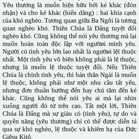
Yêu thương là muốn hiện hữu bởi kẻ khác (đón
nhận) và cho kẻ khác (hiến dâng) : hai khía cạnh
của khó nghèo. Tương quan giữa Ba Ngôi là tương
quan nghèo khó. Thiên Chúa là Đấng tuyệt đối
nghèo khó. Cũng không thể nói yêu thương mà lại
muốn hoàn toàn độc lập với ngườøi mình yêu.
Người có tình yêu lớn lao nhất là ngườøi lệï thuộc
nhất. Một tình yêu vô biên không phải là lệ thuộc,
nhưng là muốn lệ thuộc tuyệt đối. Nếu Thiên
Chúa là chính tình yêu, thì bản thân Ngài là muốn
lệ thuộc, không phải như một nhu cầu tất yếu,
nhưng đơn thuần hướng đến hay chú tâm đến kẻ
khác. Cũng không thể nói yêu ai mà lại nhìn
xuống người đó từ trên cao. Tắt một lời, Thiên
Chúa là Đấng mà sự giàu có (tình yêu), tự do và
quyền năng (yêu thương) chỉ có thể được diễn tả
qua sự khó nghèo, lệ thuộc và khiêm hạ của Đức
Giêsu Kitô.