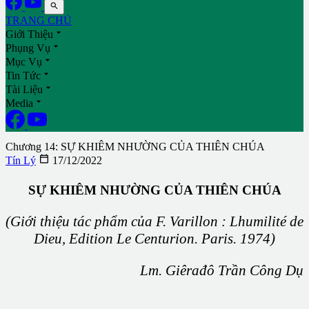

TRANG CHỦ

Giới Thiệu

Phụng Vụ

Mục Vụ

Tin Tức

Tài Liệu

Media
Chương 14: SỰ KHIÊM NHƯỜNG CỦA THIÊN CHÚA

Tín Lý
17/12/2022
SỰ KHIÊM NHƯỜNG CỦA THIÊN CHÚA
(Giới thiệu tác phẩm của F. Varillon : Lhumilité de
Dieu, Edition Le Centurion. Paris. 1974)
Lm. Giêrađô Trần Công Dụ