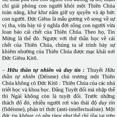
chí giải phóng con người khỏi một Thiên Chúa
toàn năng, khư khư nắm giữ uy quyền và áp bức
con người. Đức Giêsu là mẫu gương vô song về sự
vị tha, vừa bày tỏ ý nghĩa đời sống con người vừa
loan báo cái chết của Thiên Chúa. Theo họ, Tin
Mừng là thế đó. Ngược với thứ thần học về cái
chết của Thiên Chúa, chúng ta sẽ trình bày sự
khiêm nhường của Thiên Chúa được mạc khải nơi
Đức Giêsu Kitô.
–
Hữu thần tự nhiên và duy tín :
Thuyết
Hữu
thần tự nhiên
(Déisme) chủ trương một Thiên
Chúa không có Đức Kitô : Thiên Chúa của các nhà
triết học và khoa học. Đấng Tuyệt đối mà nhập thể
thì Ngài không còn là tuyệt đối. Trước những
thách đố đó, nhiều người rơi vào thái độ
duy tín
(fidéisme), phản trí thức (anti-intellectualiste). Một
đức tin không có nền tảng như thế chỉ tồn tại trên