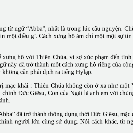
g từ ngữ “Abba”, nhất là trong lúc cầu nguyện. Ch
n một điều gì. Cách xưng hô ám chỉ một một sự tin 
ể xưng hô với Thiên Chúa, vì sợ xúc phạm đến tính
gữ này đã trở thành một cách xưng hô riêng của cộ
 không cần phải dịch ra tiếng Hylạp.
ị mạc khải : Thiên Chúa không còn ở xa như một Vị
vì chính Đức Giêsu, Con của Ngài là anh em với chún
hánh.
 “Abba” đã trở thành thông dụng thời Đức Giêsu, mặ
chính người lớn cũng sử dụng. Nói cách khác, từ n