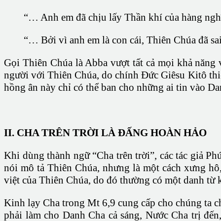
“… Anh em đã chịu lấy Thần khí của hàng nghĩa
“… Bởi vì anh em là con cái, Thiên Chúa đã sa
Gọi Thiên Chúa là Abba vượt tất cả mọi khả năng v
người với Thiên Chúa, do chính Đức Giêsu Kitô thiế
hồng ân này chỉ có thể ban cho những ai tin vào 
II. CHA TRÊN TRỜI LÀ ĐẤNG HOÀN HẢO
Khi dùng thành ngữ “Cha trên trời”, các tác giả Ph
nói mô tả Thiên Chúa, nhưng là một cách xưng hô,
việt của Thiên Chúa, do đó thường có một danh từ kè
Kinh lạy Cha trong Mt 6,9 cung cấp cho chúng ta ch
phải làm cho Danh Cha cả sáng, Nước Cha trị đến,