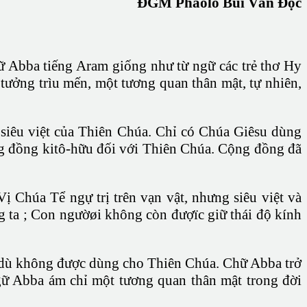
ĐGM Phaolô Bùi Văn Đọc
ữ Abba tiếng Aram giống như từ ngữ các trẻ thơ Hy
tưởng trìu mến, một tương quan thân mật, tự nhiên,
 siêu việt của Thiên Chúa. Chỉ có Chúa Giêsu dùng
ng đồng kitô-hữu đối với Thiên Chúa. Cộng đồng đã
 Chúa Tể ngự trị trên vạn vật, nhưng siêu việt và
g ta ; Con ngườøi không còn đượïc giữ thái độ kính
c dù không được dùng cho Thiên Chúa. Chữ Abba trở
gữ Abba ám chỉ một tương quan thân mật trong đời