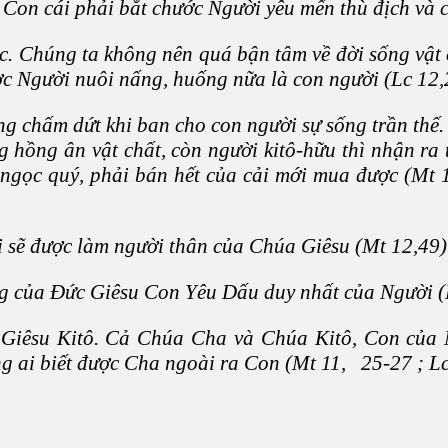
 Con cái phải bắt chước Người yêu mến thù địch và 
. Chúng ta không nên quá bận tâm về đời sống vật c
c Người nuôi nấng, huống nữa là con người (Lc 12,
 chấm dứt khi ban cho con người sự sống trần thế.
hồng ân vật chất, còn người kitô-hữu thì nhận ra
ngọc quý, phải bán hết của cải mới mua được (Mt 13
i sẽ được làm người thân của Chúa Giêsu (Mt 12,49)
g của Đức Giêsu Con Yêu Dấu duy nhất của Người (
Giêsu Kitô. Cả Chúa Cha và Chúa Kitô, Con của Ng
g ai biết được Cha ngoài ra Con (Mt 11, 25-27 ; Lc