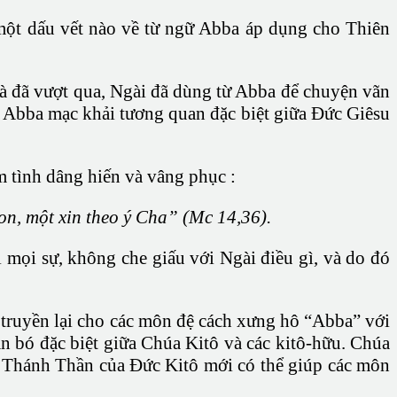
một dấu vết nào về từ ngữ Abba áp dụng cho Thiên
à đã vượt qua, Ngài đã dùng từ Abba để chuyện vãn
ữ Abba mạc khải tương quan đặc biệt giữa Đức Giêsu
 tình dâng hiến và vâng phục :
on, một xin theo ý Cha” (Mc 14,36).
 mọi sự, không che giấu với Ngài điều gì, và do đó
 truyền lại cho các môn đệ cách xưng hô “Abba” với
n bó đặc biệt giữa Chúa Kitô và các kitô-hữu. Chúa
ó Thánh Thần của Đức Kitô mới có thể giúp các môn