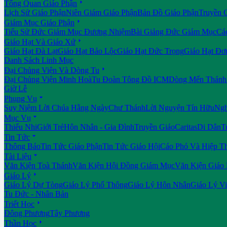

Tổng Quan Giáo Phận
Lịch Sử Giáo Phận
Niên Giám Giáo Phận
Bản Đồ Giáo Phận
Truyền 

Giám Mục Giáo Phận
Tiểu Sử Đức Giám Mục Đương Nhiệm
Bài Giảng Đức Giám Mục
Cá

Giáo Hạt Và Giáo Xứ
Giáo Hạt Đà Lạt
Giáo Hạt Bảo Lộc
Giáo Hạt Đức Trọng
Giáo Hạt Đơ
Danh Sách Linh Mục

Đại Chủng Viện Và Dòng Tu
Đại Chủng Viện Minh Hoà
Tu Đoàn Tông Đồ ICM
Dòng Mến Thánh 
Giờ Lễ

Phụng Vụ
Suy Niệm Lời Chúa Hằng Ngày
Chư Thánh
Lời Nguyện Tín Hữu
Ngh

Mục Vụ
Thiếu Nhi
Giới Trẻ
Hôn Nhân - Gia Đình
Truyền Giáo
Caritas
Di Dân
T

Tin Tức
Thông Báo
Tin Tức Giáo Phận
Tin Tức Giáo Hội
Cáo Phó Và Hiệp T

Tài Liệu
Văn Kiện Toà Thánh
Văn Kiện Hội Đồng Giám Mục
Văn Kiện Giáo

Giáo Lý
Giáo Lý Dự Tòng
Giáo Lý Phổ Thông
Giáo Lý Hôn Nhân
Giáo Lý V
Tu Đức - Nhân Bản

Triết Học
Đông Phương
Tây Phương

Thần Học