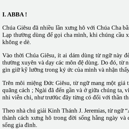
I. ABBA !
Chúa Giêsu đã nhiều lần xưng hô với Chúa Cha bằn
Lạp thường dùng để gọi cha mình, khi chúng cầu xi
không e dè.
Vào thời Chúa Giêsu, ít ai dám dùng từ ngữ này đ
thường xuyên và dạy các môn đệ dùng. Do đó, từ n
gìn giữ kỹ lưỡng trong ký ức của mình và nhận thấy
Trên môi miệng Đức Giêsu, từ ngữ mang một giá tr
quãng cách ; Ngài đã đến gần và ở giữa chúng ta, 
nhi viễn chi, như trướùc đây từng có đối với thần t
Theo nhà chú giải Kinh Thánh J. Jeremias, từ ngữ
thành cách xưng hô trong đời sống hằng ngày và 
sống gia đình.