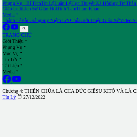
Phụng Vụ - Bí Tích
Tín Lý
Luân Lý
Học Thuyết Xã Hội
Suy Tư Thần
Giáo Luật
Lịch Sử Giáo Hội
Tĩnh Tâm
Tham Khảo

Media
Thánh Lễ
Bài Giảng
Suy Niệm Lời Chúa
Giới Thiệu Giáo Xứ
Video S

TRANG CHỦ

Giới Thiệu

Phụng Vụ

Mục Vụ

Tin Tức

Tài Liệu

Media
Chương 4: THIÊN CHÚA LÀ CHA ĐỨC GIÊSU KITÔ VÀ LÀ

Tín Lý
27/12/2022