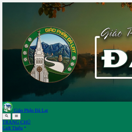
Giáo Phận Đà Lạt


TRANG CHỦ

Giới Thiệu