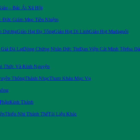
Giáo – Bác Ái Xã Hội
c Đức Giám Mục Tiền Nhiệm
n Dương
Giáo Hạt Đạ Tông
Giáo Hạt Di Linh
Giáo Hạt Madaguôi
Giá Đà Lạt
Dòng Chứng Nhân Đức Tin
Đan Viện Cát Minh Têrêsa Đà
i Thức Và Kinh Nguyện
ruyền Thông
Thánh Nhạc
Tham Khảo Mục Vụ
hông
 Phận
Kinh Thánh
iên
Thiếu Nhi Thánh Thể
Tài Liệu Khác