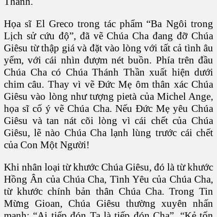
Thánh.
Họa sĩ El Greco trong tác phẩm “Ba Ngôi trong
Lịch sử cứu độ”, đã vẽ Chúa Cha đang đỡ Chúa
Giêsu từ thập giá và đặt vào lòng với tất cả tình âu
yếm, với cái nhìn đượm nét buồn. Phía trên đầu
Chúa Cha có Chúa Thánh Thần xuất hiện dưới
chim câu. Thay vì vẽ Ðức Mẹ ôm thân xác Chúa
Giêsu vào lòng như tượng pietà của Michel Ange,
họa sĩ cố ý vẽ Chúa Cha. Nếu Ðức Mẹ yêu Chúa
Giêsu và tan nát cõi lòng vì cái chết của Chúa
Giêsu, lẽ nào Chúa Cha lạnh lùng trước cái chết
của Con Một Người!
Khi nhân loại từ khước Chúa Giêsu, đó là từ khước
Hồng Ân của Chúa Cha, Tình Yêu của Chúa Cha,
từ khước chính bản thân Chúa Cha. Trong Tin
Mừng Gioan, Chúa Giêsu thường xuyên nhấn
mạnh: “Ai tiếp đón Ta là tiếp đón Cha”, “Kẻ tốn