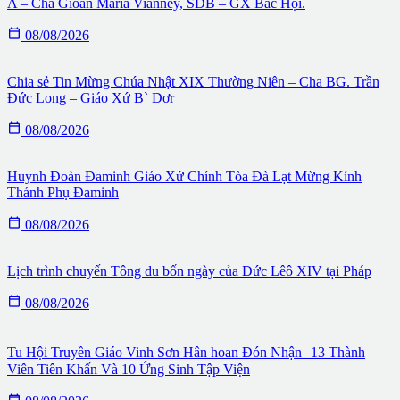
A – Cha Gioan Maria Vianney, SDB – GX Bắc Hội.

08/08/2026
Chia sẻ Tin Mừng Chúa Nhật XIX Thường Niên – Cha BG. Trần
Đức Long – Giáo Xứ B` Dơr

08/08/2026
Huynh Đoàn Đaminh Giáo Xứ Chính Tòa Đà Lạt Mừng Kính
Thánh Phụ Đaminh

08/08/2026
Lịch trình chuyến Tông du bốn ngày của Đức Lêô XIV tại Pháp

08/08/2026
Tu Hội Truyền Giáo Vinh Sơn Hân hoan Đón Nhận 13 Thành
Viên Tiên Khấn Và 10 Ứng Sinh Tập Viện
