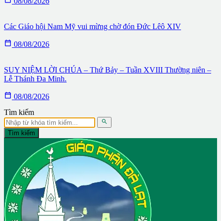
08/08/2026
Các Giáo hội Nam Mỹ vui mừng chờ đón Đức Lêô XIV

08/08/2026
SUY NIỆM LỜI CHÚA – Thứ Bảy – Tuần XVIII Thường niên –
Lễ Thánh Đa Minh.

08/08/2026
Tìm kiếm

Tìm kiếm