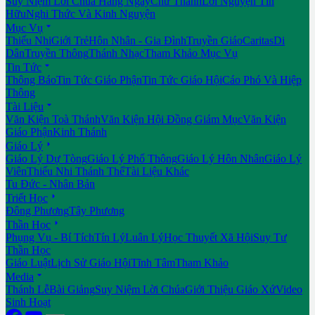
Suy Niệm Lời Chúa Hằng Ngày
Chư Thánh
Lời Nguyện Tín
Hữu
Nghi Thức Và Kinh Nguyện

Mục Vụ
Thiếu Nhi
Giới Trẻ
Hôn Nhân - Gia Đình
Truyền Giáo
Caritas
Di
Dân
Truyền Thông
Thánh Nhạc
Tham Khảo Mục Vụ

Tin Tức
Thông Báo
Tin Tức Giáo Phận
Tin Tức Giáo Hội
Cáo Phó Và Hiệp
Thông

Tài Liệu
Văn Kiện Toà Thánh
Văn Kiện Hội Đồng Giám Mục
Văn Kiện
Giáo Phận
Kinh Thánh

Giáo Lý
Giáo Lý Dự Tòng
Giáo Lý Phổ Thông
Giáo Lý Hôn Nhân
Giáo Lý
Viên
Thiếu Nhi Thánh Thể
Tài Liệu Khác
Tu Đức - Nhân Bản

Triết Học
Đông Phương
Tây Phương

Thần Học
Phụng Vụ - Bí Tích
Tín Lý
Luân Lý
Học Thuyết Xã Hội
Suy Tư
Thần Học
Giáo Luật
Lịch Sử Giáo Hội
Tĩnh Tâm
Tham Khảo

Media
Thánh Lễ
Bài Giảng
Suy Niệm Lời Chúa
Giới Thiệu Giáo Xứ
Video
Sinh Hoạt