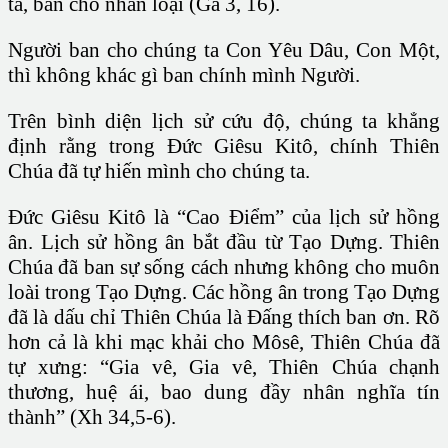
ta, ban cho nhân loại (Ga 3, 16).
Người ban cho chúng ta Con Yêu Dâu, Con Một,
thì không khác gì ban chính mình Người.
Trên bình diện lịch sử cứu độ, chúng ta khẳng
định rằng trong Ðức Giêsu Kitô, chính Thiên
Chúa đã tự hiến mình cho chúng ta.
Ðức Giêsu Kitô là “Cao Ðiểm” của lịch sử hồng
ân. Lịch sử hồng ân bắt đầu từ Tạo Dựng. Thiên
Chúa đã ban sự sống cách nhưng không cho muôn
loài trong Tạo Dựng. Các hồng ân trong Tạo Dựng
đã là dấu chỉ Thiên Chúa là Ðấng thích ban ơn. Rõ
hơn cả là khi mạc khải cho Môsê, Thiên Chúa đã
tự xưng: “Gia vê, Gia vê, Thiên Chúa chạnh
thương, huệ ái, bao dung đầy nhân nghĩa tín
thành” (Xh 34,5-6).