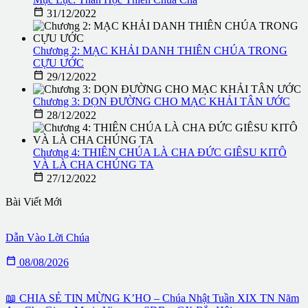

31/12/2022
Chương 2: MẠC KHẢI DANH THIÊN CHÚA TRONG
CỰU ƯỚC

29/12/2022
Chương 3: DỌN ĐƯỜNG CHO MẠC KHẢI TÂN ƯỚC

28/12/2022
Chương 4: THIÊN CHÚA LÀ CHA ĐỨC GIÊSU KITÔ
VÀ LÀ CHA CHÚNG TA

27/12/2022
Bài Viết Mới
Dẫn Vào Lời Chúa

08/08/2026
📖 CHIA SẺ TIN MỪNG K’HO – Chúa Nhật Tuần XIX TN Năm