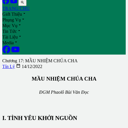

TRANG CHỦ

Giới Thiệu

Phụng Vụ

Mục Vụ

Tin Tức

Tài Liệu

Media
Chương 17: MẦU NHIỆM CHÚA CHA

Tín Lý
14/12/2022
MẦU NHIỆM CHÚA CHA
ÐGM Phaolô Bùi Văn Ðọc
I. TÌNH YÊU KHỞI NGUỒN