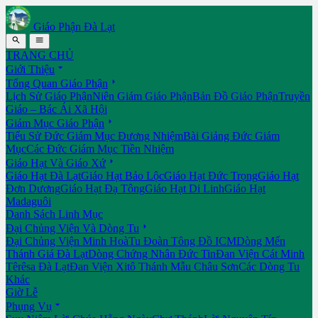
Giáo Phận Đà Lạt


TRANG CHỦ

Giới Thiệu

Tổng Quan Giáo Phận
Lịch Sử Giáo Phận
Niên Giám Giáo Phận
Bản Đồ Giáo Phận
Truyền
Giáo – Bác Ái Xã Hội

Giám Mục Giáo Phận
Tiểu Sử Đức Giám Mục Đương Nhiệm
Bài Giảng Đức Giám
Mục
Các Đức Giám Mục Tiền Nhiệm

Giáo Hạt Và Giáo Xứ
Giáo Hạt Đà Lạt
Giáo Hạt Bảo Lộc
Giáo Hạt Đức Trọng
Giáo Hạt
Đơn Dương
Giáo Hạt Đạ Tông
Giáo Hạt Di Linh
Giáo Hạt
Madaguôi
Danh Sách Linh Mục

Đại Chủng Viện Và Dòng Tu
Đại Chủng Viện Minh Hoà
Tu Đoàn Tông Đồ ICM
Dòng Mến
Thánh Giá Đà Lạt
Dòng Chứng Nhân Đức Tin
Đan Viện Cát Minh
Têrêsa Đà Lạt
Đan Viện Xitô Thánh Mẫu Châu Sơn
Các Dòng Tu
Khác
Giờ Lễ

Phụng Vụ