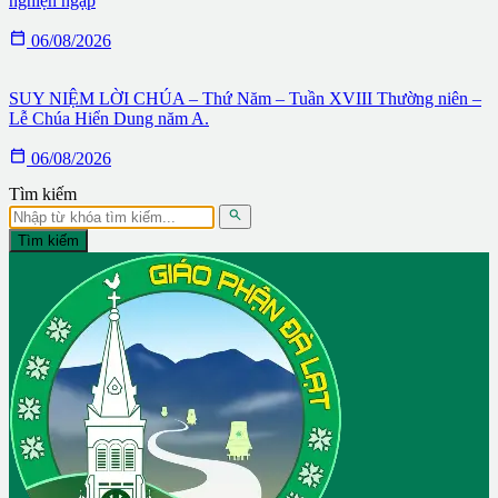
nghiện ngập

06/08/2026
SUY NIỆM LỜI CHÚA – Thứ Năm – Tuần XVIII Thường niên –
Lễ Chúa Hiển Dung năm A.

06/08/2026
Tìm kiếm

Tìm kiếm