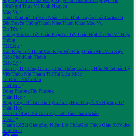
Suy Niệm Lời Chúa Hằng Ngày
Chư Thánh
Lời Nguyện Tín
Hữu
Nghi Thức Và Kinh Nguyện

Mục Vụ
Thiếu Nhi
Giới Trẻ
Hôn Nhân - Gia Đình
Truyền Giáo
Caritas
Di
Dân
Truyền Thông
Thánh Nhạc
Tham Khảo Mục Vụ

Tin Tức
Thông Báo
Tin Tức Giáo Phận
Tin Tức Giáo Hội
Cáo Phó Và Hiệp
Thông

Tài Liệu
Văn Kiện Toà Thánh
Văn Kiện Hội Đồng Giám Mục
Văn Kiện
Giáo Phận
Kinh Thánh

Giáo Lý
Giáo Lý Dự Tòng
Giáo Lý Phổ Thông
Giáo Lý Hôn Nhân
Giáo Lý
Viên
Thiếu Nhi Thánh Thể
Tài Liệu Khác
Tu Đức - Nhân Bản

Triết Học
Đông Phương
Tây Phương

Thần Học
Phụng Vụ - Bí Tích
Tín Lý
Luân Lý
Học Thuyết Xã Hội
Suy Tư
Thần Học
Giáo Luật
Lịch Sử Giáo Hội
Tĩnh Tâm
Tham Khảo

Media
Thánh Lễ
Bài Giảng
Suy Niệm Lời Chúa
Giới Thiệu Giáo Xứ
Video
Sinh Hoạt