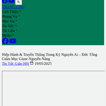

TRANG CHỦ

Giới Thiệu

Phụng Vụ

Mục Vụ

Tin Tức

Tài Liệu

Media
Hiệp Hành & Truyền Thông Trong Kỷ Nguyên Ai – Đức Tổng
Giám Mục Giuse Nguyễn Năng

Tin Tức Giáo Hội
19/05/2025