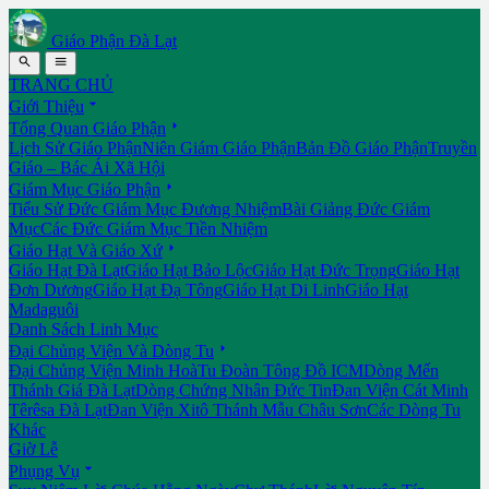
Giáo Phận Đà Lạt


TRANG CHỦ

Giới Thiệu

Tổng Quan Giáo Phận
Lịch Sử Giáo Phận
Niên Giám Giáo Phận
Bản Đồ Giáo Phận
Truyền
Giáo – Bác Ái Xã Hội

Giám Mục Giáo Phận
Tiểu Sử Đức Giám Mục Đương Nhiệm
Bài Giảng Đức Giám
Mục
Các Đức Giám Mục Tiền Nhiệm

Giáo Hạt Và Giáo Xứ
Giáo Hạt Đà Lạt
Giáo Hạt Bảo Lộc
Giáo Hạt Đức Trọng
Giáo Hạt
Đơn Dương
Giáo Hạt Đạ Tông
Giáo Hạt Di Linh
Giáo Hạt
Madaguôi
Danh Sách Linh Mục

Đại Chủng Viện Và Dòng Tu
Đại Chủng Viện Minh Hoà
Tu Đoàn Tông Đồ ICM
Dòng Mến
Thánh Giá Đà Lạt
Dòng Chứng Nhân Đức Tin
Đan Viện Cát Minh
Têrêsa Đà Lạt
Đan Viện Xitô Thánh Mẫu Châu Sơn
Các Dòng Tu
Khác
Giờ Lễ

Phụng Vụ