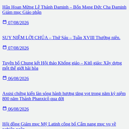
Hân Hoan Mừng Lễ Thánh Đaminh – Bổn Mạng Đức Cha Đaminh
Giám mục Giáo phận

07/08/2026
SUY NIỆM LỜI CHÚA – Thứ Sáu – Tuần XVIII Thường niên.

07/08/2026
Tuyên bố Chung kết Hội thảo Khổng giáo – Kitô giáo: Xây dựng
một thế giới hài hòa

06/08/2026
Assisi chứng kiến làn sóng hành hương tăng vọt trong năm kỷ niệm
800 năm Thánh Phanxicô qua đời

06/08/2026
Hội đồng Giám mục Mỹ Latinh công bố Cẩm nang mục vụ về