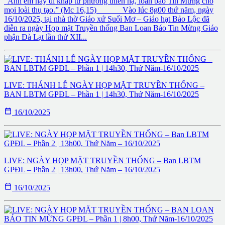
“Anh em hãy đi khắp tứ phương thiên hạ, loan báo Tin Mừng cho
mọi loài thụ tạo.” (Mc 16,15) Vào lúc 8g00 thứ năm, ngày
16/10/2025, tại nhà thờ Giáo xứ Suối Mơ – Giáo hạt Bảo Lộc đã
diễn ra ngày Họp mặt Truyền thống Ban Loan Báo Tin Mừng Giáo
phận Đà Lạt lần thứ XII...
LIVE: THÁNH LỄ NGÀY HỌP MẶT TRUYỀN THỐNG –
BAN LBTM GPĐL – Phần 1 | 14h30, Thứ Năm-16/10/2025

16/10/2025
LIVE: NGÀY HỌP MẶT TRUYỀN THỐNG – Ban LBTM
GPĐL – Phần 2 | 13h00, Thứ Năm – 16/10/2025

16/10/2025