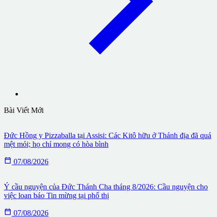
Bài Viết Mới
Đức Hồng y Pizzaballa tại Assisi: Các Kitô hữu ở Thánh địa đã quá
mệt mỏi; họ chỉ mong có hòa bình

07/08/2026
Ý cầu nguyện của Đức Thánh Cha tháng 8/2026: Cầu nguyện cho
việc loan báo Tin mừng tại phố thị

07/08/2026