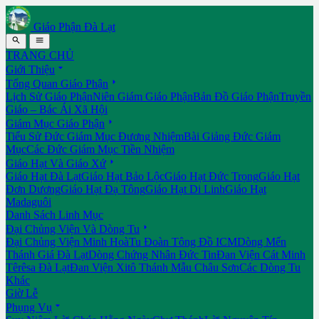
Giáo Phận Đà Lạt


TRANG CHỦ

Giới Thiệu

Tổng Quan Giáo Phận
Lịch Sử Giáo Phận
Niên Giám Giáo Phận
Bản Đồ Giáo Phận
Truyền
Giáo – Bác Ái Xã Hội

Giám Mục Giáo Phận
Tiểu Sử Đức Giám Mục Đương Nhiệm
Bài Giảng Đức Giám
Mục
Các Đức Giám Mục Tiền Nhiệm

Giáo Hạt Và Giáo Xứ
Giáo Hạt Đà Lạt
Giáo Hạt Bảo Lộc
Giáo Hạt Đức Trọng
Giáo Hạt
Đơn Dương
Giáo Hạt Đạ Tông
Giáo Hạt Di Linh
Giáo Hạt
Madaguôi
Danh Sách Linh Mục

Đại Chủng Viện Và Dòng Tu
Đại Chủng Viện Minh Hoà
Tu Đoàn Tông Đồ ICM
Dòng Mến
Thánh Giá Đà Lạt
Dòng Chứng Nhân Đức Tin
Đan Viện Cát Minh
Têrêsa Đà Lạt
Đan Viện Xitô Thánh Mẫu Châu Sơn
Các Dòng Tu
Khác
Giờ Lễ

Phụng Vụ