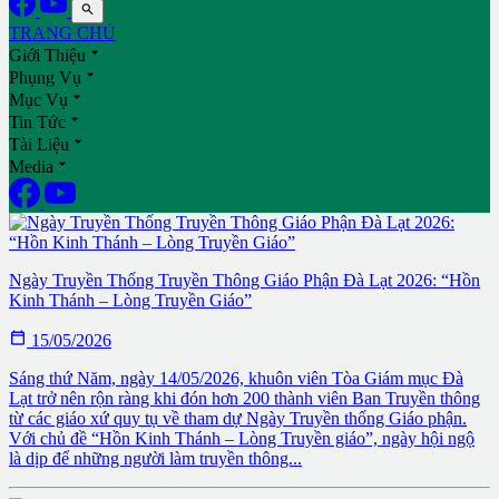

TRANG CHỦ

Giới Thiệu

Phụng Vụ

Mục Vụ

Tin Tức

Tài Liệu

Media
Ngày Truyền Thống Truyền Thông Giáo Phận Đà Lạt 2026: “Hồn
Kinh Thánh – Lòng Truyền Giáo”

15/05/2026
Sáng thứ Năm, ngày 14/05/2026, khuôn viên Tòa Giám mục Đà
Lạt trở nên rộn ràng khi đón hơn 200 thành viên Ban Truyền thông
từ các giáo xứ quy tụ về tham dự Ngày Truyền thống Giáo phận.
Với chủ đề “Hồn Kinh Thánh – Lòng Truyền giáo”, ngày hội ngộ
là dịp để những người làm truyền thông...