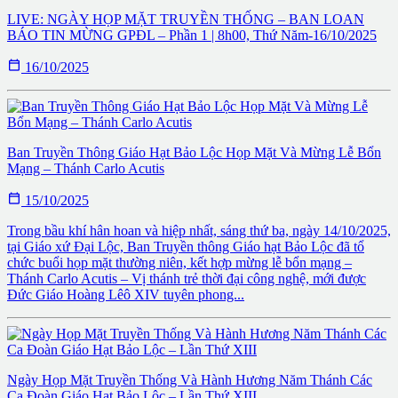
LIVE: NGÀY HỌP MẶT TRUYỀN THỐNG – BAN LOAN
BÁO TIN MỪNG GPĐL – Phần 1 | 8h00, Thứ Năm-16/10/2025

16/10/2025
Ban Truyền Thông Giáo Hạt Bảo Lộc Họp Mặt Và Mừng Lễ Bổn
Mạng – Thánh Carlo Acutis

15/10/2025
Trong bầu khí hân hoan và hiệp nhất, sáng thứ ba, ngày 14/10/2025,
tại Giáo xứ Đại Lộc, Ban Truyền thông Giáo hạt Bảo Lộc đã tổ
chức buổi họp mặt thường niên, kết hợp mừng lễ bổn mạng –
Thánh Carlo Acutis – Vị thánh trẻ thời đại công nghệ, mới được
Đức Giáo Hoàng Lêô XIV tuyên phong...
Ngày Họp Mặt Truyền Thống Và Hành Hương Năm Thánh Các
Ca Đoàn Giáo Hạt Bảo Lộc – Lần Thứ XIII