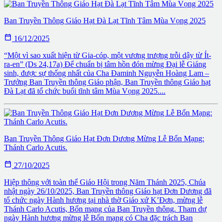
Ban Truyền Thông Giáo Hạt Đà Lạt Tĩnh Tâm Mùa Vọng 2025

16/12/2025
“Một vì sao xuất hiện từ Gia-cóp, một vương trượng trỗi dậy từ Ít-
ra-en” (Ds 24,17a) Để chuẩn bị tâm hồn đón mừng Đại lễ Giáng
sinh, được sự thống nhất của Cha Đaminh Nguyễn Hoàng Lam –
Trưởng Ban Truyền thông Giáo phận, Ban Truyền thông Giáo hạt
Đà Lạt đã tổ chức buổi tĩnh tâm Mùa Vọng 2025....
Ban Truyền Thông Giáo Hạt Đơn Dương Mừng Lễ Bổn Mạng:
Thánh Carlo Acutis.

27/10/2025
Hiệp thông với toàn thể Giáo Hội trong Năm Thánh 2025, Chúa
nhật ngày 26/10/2025, Ban Truyền thông Giáo hạt Đơn Dương đã
tổ chức ngày Hành hương tại nhà thờ Giáo xứ K’Đơn, mừng lễ
Thánh Carlo Acutis, Bổn mạng của Ban Truyền thông. Tham dự
ngày Hành hương mừng lễ Bổn mạng có Cha đặc trách Ban