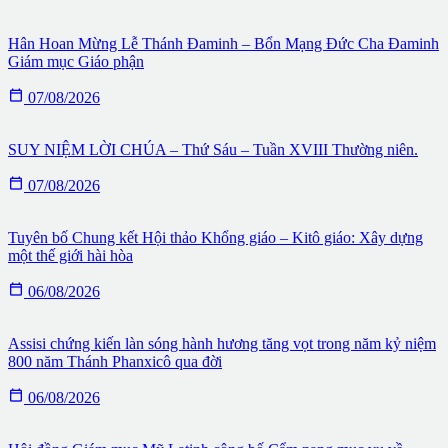
Hân Hoan Mừng Lễ Thánh Đaminh – Bổn Mạng Đức Cha Đaminh
Giám mục Giáo phận

07/08/2026
SUY NIỆM LỜI CHÚA – Thứ Sáu – Tuần XVIII Thường niên.

07/08/2026
Tuyên bố Chung kết Hội thảo Khổng giáo – Kitô giáo: Xây dựng
một thế giới hài hòa

06/08/2026
Assisi chứng kiến làn sóng hành hương tăng vọt trong năm kỷ niệm
800 năm Thánh Phanxicô qua đời

06/08/2026