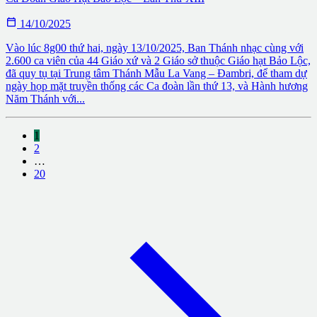

14/10/2025
Vào lúc 8g00 thứ hai, ngày 13/10/2025, Ban Thánh nhạc cùng với
2.600 ca viên của 44 Giáo xứ và 2 Giáo sở thuộc Giáo hạt Bảo Lộc,
đã quy tụ tại Trung tâm Thánh Mẫu La Vang – Đambri, để tham dự
ngày họp mặt truyền thống các Ca đoàn lần thứ 13, và Hành hương
Năm Thánh với...
1
2
…
20