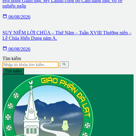
Hội đồng Giám mục Mỹ Latinh công bố Cẩm nang mục vụ về
nghiện ngập

06/08/2026
SUY NIỆM LỜI CHÚA – Thứ Năm – Tuần XVIII Thường niên –
Lễ Chúa Hiển Dung năm A.

06/08/2026
Tìm kiếm

Tìm kiếm