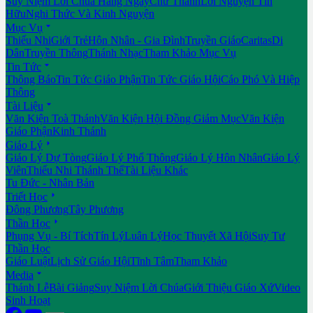
Suy Niệm Lời Chúa Hằng Ngày
Chư Thánh
Lời Nguyện Tín
Hữu
Nghi Thức Và Kinh Nguyện

Mục Vụ
Thiếu Nhi
Giới Trẻ
Hôn Nhân - Gia Đình
Truyền Giáo
Caritas
Di
Dân
Truyền Thông
Thánh Nhạc
Tham Khảo Mục Vụ

Tin Tức
Thông Báo
Tin Tức Giáo Phận
Tin Tức Giáo Hội
Cáo Phó Và Hiệp
Thông

Tài Liệu
Văn Kiện Toà Thánh
Văn Kiện Hội Đồng Giám Mục
Văn Kiện
Giáo Phận
Kinh Thánh

Giáo Lý
Giáo Lý Dự Tòng
Giáo Lý Phổ Thông
Giáo Lý Hôn Nhân
Giáo Lý
Viên
Thiếu Nhi Thánh Thể
Tài Liệu Khác
Tu Đức - Nhân Bản

Triết Học
Đông Phương
Tây Phương

Thần Học
Phụng Vụ - Bí Tích
Tín Lý
Luân Lý
Học Thuyết Xã Hội
Suy Tư
Thần Học
Giáo Luật
Lịch Sử Giáo Hội
Tĩnh Tâm
Tham Khảo

Media
Thánh Lễ
Bài Giảng
Suy Niệm Lời Chúa
Giới Thiệu Giáo Xứ
Video
Sinh Hoạt