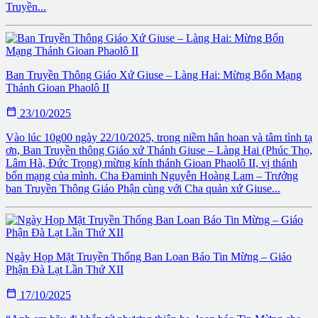
Truyền...
Ban Truyền Thông Giáo Xứ Giuse – Làng Hai: Mừng Bổn Mạng
Thánh Gioan Phaolô II

23/10/2025
Vào lúc 10g00 ngày 22/10/2025, trong niềm hân hoan và tâm tình tạ
ơn, Ban Truyền thông Giáo xứ Thánh Giuse – Làng Hai (Phúc Thọ,
Lâm Hà, Đức Trọng) mừng kính thánh Gioan Phaolô II, vị thánh
bổn mạng của mình. Cha Đaminh Nguyễn Hoàng Lam – Trưởng
ban Truyền Thông Giáo Phận cùng với Cha quản xứ Giuse...
Ngày Họp Mặt Truyền Thống Ban Loan Báo Tin Mừng – Giáo
Phận Đà Lạt Lần Thứ XII

17/10/2025