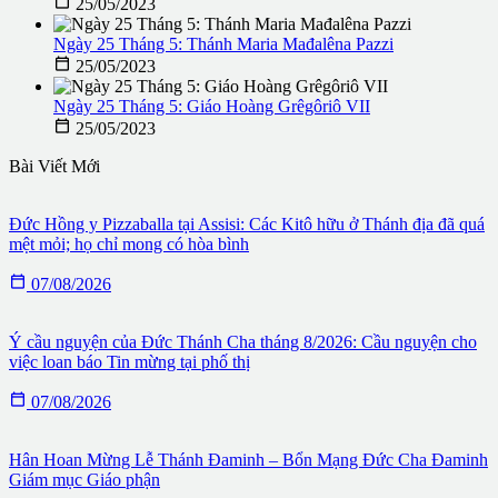

25/05/2023
Ngày 25 Tháng 5: Thánh Maria Mađalêna Pazzi

25/05/2023
Ngày 25 Tháng 5: Giáo Hoàng Grêgôriô VII

25/05/2023
Bài Viết Mới
Đức Hồng y Pizzaballa tại Assisi: Các Kitô hữu ở Thánh địa đã quá
mệt mỏi; họ chỉ mong có hòa bình

07/08/2026
Ý cầu nguyện của Đức Thánh Cha tháng 8/2026: Cầu nguyện cho
việc loan báo Tin mừng tại phố thị

07/08/2026
Hân Hoan Mừng Lễ Thánh Đaminh – Bổn Mạng Đức Cha Đaminh
Giám mục Giáo phận