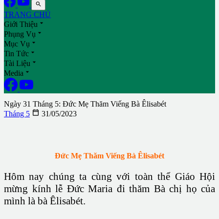

TRANG CHỦ

Giới Thiệu

Phụng Vụ

Mục Vụ

Tin Tức

Tài Liệu

Media
Ngày 31 Tháng 5: Đức Mẹ Thăm Viếng Bà Êlisabét

Tháng 5
31/05/2023
Đức Mẹ Thăm Viếng Bà Êlisabét
Hôm nay chúng ta cùng với toàn thể Giáo Hội
mừng kính lễ Đức Maria đi thăm Bà chị họ của
mình là bà Êlisabét.