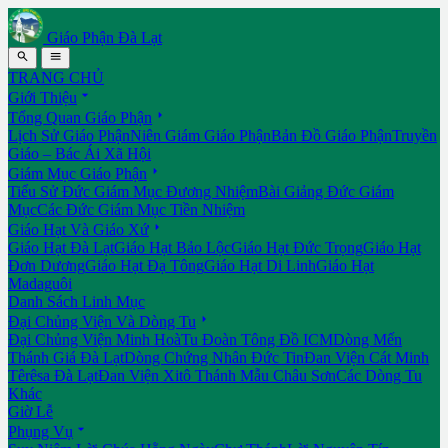
Giáo Phận Đà Lạt


TRANG CHỦ

Giới Thiệu

Tổng Quan Giáo Phận
Lịch Sử Giáo Phận
Niên Giám Giáo Phận
Bản Đồ Giáo Phận
Truyền
Giáo – Bác Ái Xã Hội

Giám Mục Giáo Phận
Tiểu Sử Đức Giám Mục Đương Nhiệm
Bài Giảng Đức Giám
Mục
Các Đức Giám Mục Tiền Nhiệm

Giáo Hạt Và Giáo Xứ
Giáo Hạt Đà Lạt
Giáo Hạt Bảo Lộc
Giáo Hạt Đức Trọng
Giáo Hạt
Đơn Dương
Giáo Hạt Đạ Tông
Giáo Hạt Di Linh
Giáo Hạt
Madaguôi
Danh Sách Linh Mục

Đại Chủng Viện Và Dòng Tu
Đại Chủng Viện Minh Hoà
Tu Đoàn Tông Đồ ICM
Dòng Mến
Thánh Giá Đà Lạt
Dòng Chứng Nhân Đức Tin
Đan Viện Cát Minh
Têrêsa Đà Lạt
Đan Viện Xitô Thánh Mẫu Châu Sơn
Các Dòng Tu
Khác
Giờ Lễ

Phụng Vụ