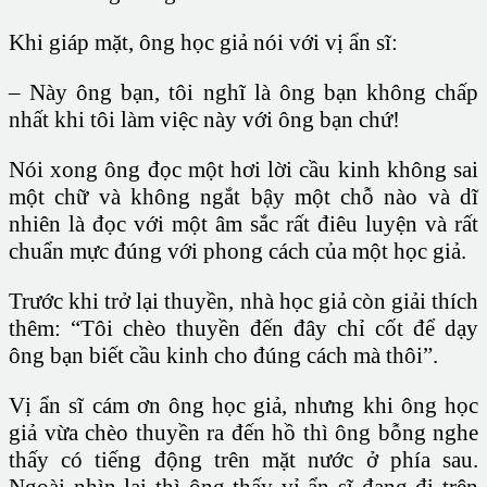
Khi giáp mặt, ông học giả nói với vị ẩn sĩ:
– Này ông bạn, tôi nghĩ là ông bạn không chấp
nhất khi tôi làm việc này với ông bạn chứ!
Nói xong ông đọc một hơi lời cầu kinh không sai
một chữ và không ngắt bậy một chỗ nào và dĩ
nhiên là đọc với một âm sắc rất điêu luyện và rất
chuẩn mực đúng với phong cách của một học giả.
Trước khi trở lại thuyền, nhà học giả còn giải thích
thêm: “Tôi chèo thuyền đến đây chỉ cốt để dạy
ông bạn biết cầu kinh cho đúng cách mà thôi”.
Vị ẩn sĩ cám ơn ông học giả, nhưng khi ông học
giả vừa chèo thuyền ra đến hồ thì ông bỗng nghe
thấy có tiếng động trên mặt nước ở phía sau.
Ngoài nhìn lại thì ông thấy vỉ ẩn sĩ đang đi trên