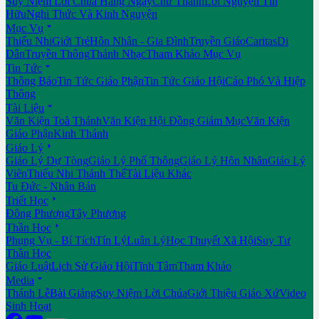
Suy Niệm Lời Chúa Hằng Ngày
Chư Thánh
Lời Nguyện Tín
Hữu
Nghi Thức Và Kinh Nguyện

Mục Vụ
Thiếu Nhi
Giới Trẻ
Hôn Nhân - Gia Đình
Truyền Giáo
Caritas
Di
Dân
Truyền Thông
Thánh Nhạc
Tham Khảo Mục Vụ

Tin Tức
Thông Báo
Tin Tức Giáo Phận
Tin Tức Giáo Hội
Cáo Phó Và Hiệp
Thông

Tài Liệu
Văn Kiện Toà Thánh
Văn Kiện Hội Đồng Giám Mục
Văn Kiện
Giáo Phận
Kinh Thánh

Giáo Lý
Giáo Lý Dự Tòng
Giáo Lý Phổ Thông
Giáo Lý Hôn Nhân
Giáo Lý
Viên
Thiếu Nhi Thánh Thể
Tài Liệu Khác
Tu Đức - Nhân Bản

Triết Học
Đông Phương
Tây Phương

Thần Học
Phụng Vụ - Bí Tích
Tín Lý
Luân Lý
Học Thuyết Xã Hội
Suy Tư
Thần Học
Giáo Luật
Lịch Sử Giáo Hội
Tĩnh Tâm
Tham Khảo

Media
Thánh Lễ
Bài Giảng
Suy Niệm Lời Chúa
Giới Thiệu Giáo Xứ
Video
Sinh Hoạt