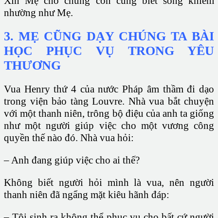
Xin Mẹ cho chúng con cũng biết sống khiêm
nhường như Mẹ.
3. MẸ CŨNG DẠY CHÚNG TA BÀI
HỌC PHỤC VỤ TRONG YÊU
THƯƠNG
Vua Henry thứ 4 của nước Pháp âm thầm đi dạo
trong viện bảo tàng Louvre. Nhà vua bắt chuyện
với một thanh niên, trông bộ điệu của anh ta giống
như một người giúp việc cho một vương công
quyền thế nào đó. Nhà vua hỏi:
– Anh đang giúp việc cho ai thế?
Không biết người hỏi mình là vua, nên người
thanh niên đã ngẩng mặt kiêu hãnh đáp:
– Tôi sinh ra không thể phục vụ cho bất cứ người