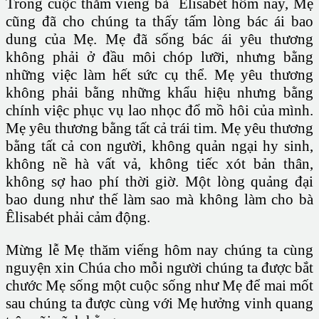
Trong cuộc thăm viếng bà Êlisabét hôm nay, Mẹ
cũng đã cho chúng ta thấy tấm lòng bác ái bao
dung của Mẹ. Mẹ đã sống bác ái yêu thương
không phải ở đầu môi chóp lưỡi, nhưng bằng
những việc làm hết sức cụ thể. Mẹ yêu thương
không phải bằng những khẩu hiệu nhưng bằng
chính việc phục vụ lao nhọc đổ mồ hôi của mình.
Mẹ yêu thương bằng tất cả trái tim. Mẹ yêu thương
bằng tất cả con người, không quản ngại hy sinh,
không nề hà vất vả, không tiếc xót bản thân,
không sợ hao phí thời giờ. Một lòng quảng đại
bao dung như thế làm sao mà không làm cho bà
Êlisabét phải cảm động.
Mừng lễ Mẹ thăm viếng hôm nay chúng ta cùng
nguyện xin Chúa cho mỗi người chúng ta được bắt
chước Mẹ sống một cuộc sống như Mẹ để mai mốt
sau chúng ta được cùng với Mẹ hưởng vinh quang