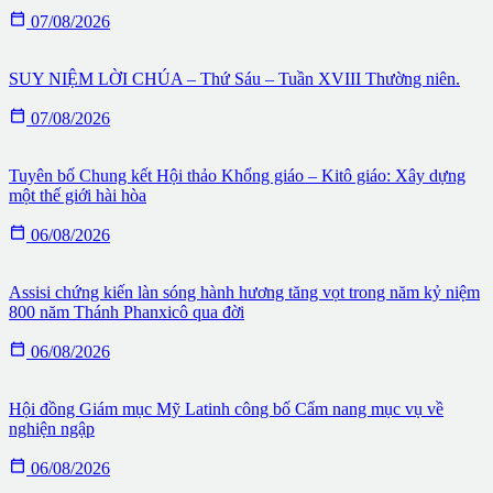

07/08/2026
SUY NIỆM LỜI CHÚA – Thứ Sáu – Tuần XVIII Thường niên.

07/08/2026
Tuyên bố Chung kết Hội thảo Khổng giáo – Kitô giáo: Xây dựng
một thế giới hài hòa

06/08/2026
Assisi chứng kiến làn sóng hành hương tăng vọt trong năm kỷ niệm
800 năm Thánh Phanxicô qua đời

06/08/2026
Hội đồng Giám mục Mỹ Latinh công bố Cẩm nang mục vụ về
nghiện ngập

06/08/2026