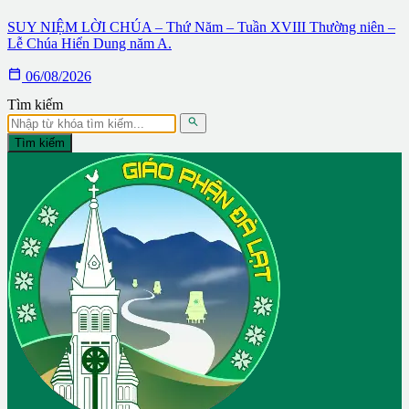
SUY NIỆM LỜI CHÚA – Thứ Năm – Tuần XVIII Thường niên –
Lễ Chúa Hiển Dung năm A.

06/08/2026
Tìm kiếm

Tìm kiếm