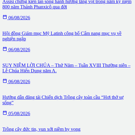
Assisi chứng kiến làn sóng hành hương tăng vọt trong năm kỷ niệm
800 năm Thánh Phanxicô qua đời

06/08/2026
Hội đồng Giám mục Mỹ Latinh công bố Cẩm nang mục vụ về
nghiện ngập

06/08/2026
SUY NIỆM LỜI CHÚA – Thứ Năm – Tuần XVIII Thường niên –
Lễ Chúa Hiển Dung năm A.

06/08/2026
Hướng dẫn đăng tải Chiến dịch Trồng cây toàn cầu “Hơi thở sự
sống”

05/08/2026
Trồng cây đức tin, vun xới niềm hy vọng