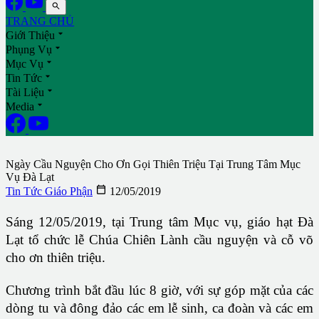

TRANG CHỦ

Giới Thiệu

Phụng Vụ

Mục Vụ

Tin Tức

Tài Liệu

Media
Ngày Cầu Nguyện Cho Ơn Gọi Thiên Triệu Tại Trung Tâm Mục
Vụ Đà Lạt

Tin Tức Giáo Phận
12/05/2019
Sáng 12/05/2019, tại Trung tâm Mục vụ, giáo hạt Đà
Lạt tổ chức lễ Chúa Chiên Lành cầu nguyện và cỗ võ
cho ơn thiên triệu.
Chương trình bắt đầu lúc 8 giờ, với sự góp mặt của các
dòng tu và đông đảo các em lễ sinh, ca đoàn và các em