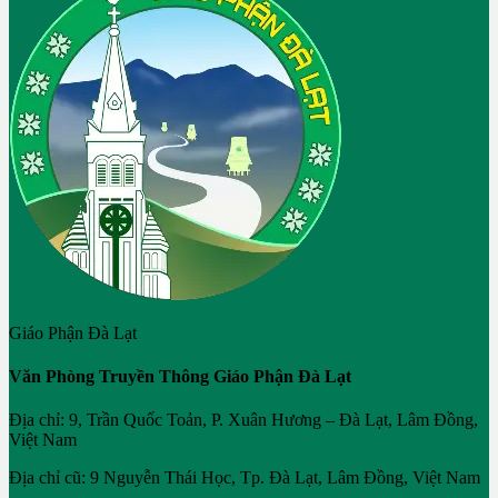
Giáo Phận Đà Lạt
Văn Phòng Truyền Thông Giáo Phận Đà Lạt
Địa chỉ: 9, Trần Quốc Toản, P. Xuân Hương – Đà Lạt, Lâm Đồng,
Việt Nam
Địa chỉ cũ: 9 Nguyễn Thái Học, Tp. Đà Lạt, Lâm Đồng, Việt Nam