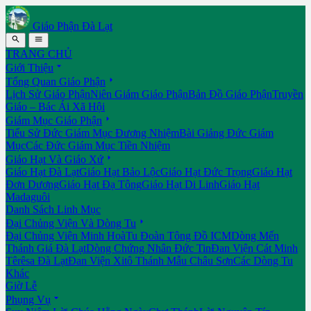
Giáo Phận Đà Lạt


TRANG CHỦ

Giới Thiệu

Tổng Quan Giáo Phận
Lịch Sử Giáo Phận
Niên Giám Giáo Phận
Bản Đồ Giáo Phận
Truyền
Giáo – Bác Ái Xã Hội

Giám Mục Giáo Phận
Tiểu Sử Đức Giám Mục Đương Nhiệm
Bài Giảng Đức Giám
Mục
Các Đức Giám Mục Tiền Nhiệm

Giáo Hạt Và Giáo Xứ
Giáo Hạt Đà Lạt
Giáo Hạt Bảo Lộc
Giáo Hạt Đức Trọng
Giáo Hạt
Đơn Dương
Giáo Hạt Đạ Tông
Giáo Hạt Di Linh
Giáo Hạt
Madaguôi
Danh Sách Linh Mục

Đại Chủng Viện Và Dòng Tu
Đại Chủng Viện Minh Hoà
Tu Đoàn Tông Đồ ICM
Dòng Mến
Thánh Giá Đà Lạt
Dòng Chứng Nhân Đức Tin
Đan Viện Cát Minh
Têrêsa Đà Lạt
Đan Viện Xitô Thánh Mẫu Châu Sơn
Các Dòng Tu
Khác
Giờ Lễ

Phụng Vụ