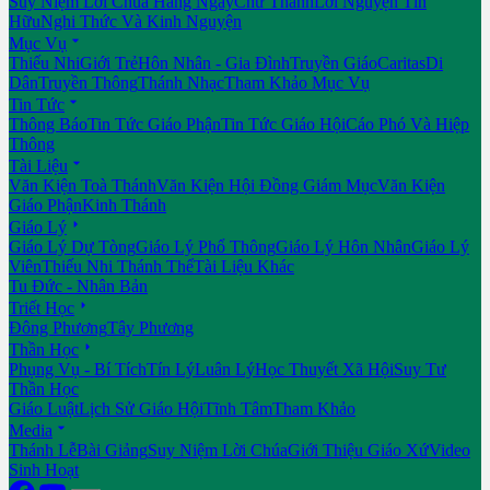
Suy Niệm Lời Chúa Hằng Ngày
Chư Thánh
Lời Nguyện Tín
Hữu
Nghi Thức Và Kinh Nguyện

Mục Vụ
Thiếu Nhi
Giới Trẻ
Hôn Nhân - Gia Đình
Truyền Giáo
Caritas
Di
Dân
Truyền Thông
Thánh Nhạc
Tham Khảo Mục Vụ

Tin Tức
Thông Báo
Tin Tức Giáo Phận
Tin Tức Giáo Hội
Cáo Phó Và Hiệp
Thông

Tài Liệu
Văn Kiện Toà Thánh
Văn Kiện Hội Đồng Giám Mục
Văn Kiện
Giáo Phận
Kinh Thánh

Giáo Lý
Giáo Lý Dự Tòng
Giáo Lý Phổ Thông
Giáo Lý Hôn Nhân
Giáo Lý
Viên
Thiếu Nhi Thánh Thể
Tài Liệu Khác
Tu Đức - Nhân Bản

Triết Học
Đông Phương
Tây Phương

Thần Học
Phụng Vụ - Bí Tích
Tín Lý
Luân Lý
Học Thuyết Xã Hội
Suy Tư
Thần Học
Giáo Luật
Lịch Sử Giáo Hội
Tĩnh Tâm
Tham Khảo

Media
Thánh Lễ
Bài Giảng
Suy Niệm Lời Chúa
Giới Thiệu Giáo Xứ
Video
Sinh Hoạt