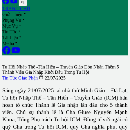

TRANG CHỦ

Giới Thiệu

Phụng Vụ

Mục Vụ

Tin Tức

Tài Liệu

Media
Tu Hội Nhập Thể -Tận Hiến – Truyền Giáo Đón Nhận Thêm 5
Thành Viên Gia Nhập Khởi Đầu Trong Tu Hội

Tin Tức Giáo Phận
22/07/2025
Sáng ngày 21/07/2025 tại nhà thờ Minh Giáo – Đà Lạt,
Tu hội Nhập Thể – Tận Hiến – Truyền Giáo (ICM) hân
hoan tổ chức Thánh lễ Gia nhập lần đầu cho 5 thành
viên. Chủ sự thánh lễ là Cha Giuse Nguyễn Mạnh
Khoa, Tổng Phụ trách Tu hội ICM. Đồng tế với ngài có
quý Cha trong Tu hội ICM, quý Cha nghĩa phụ, quý