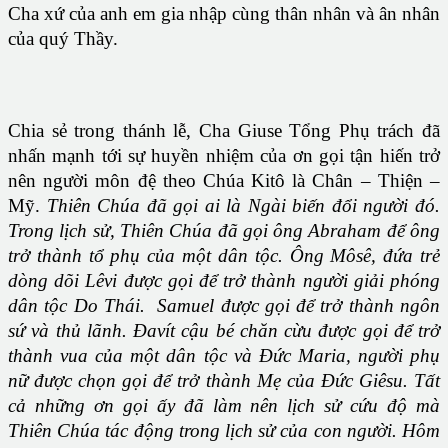
Cha xứ của anh em gia nhập cùng thân nhân và ân nhân
của quý Thầy.
Chia sẻ trong thánh lễ, Cha Giuse Tổng Phụ trách đã
nhấn mạnh tới sự huyền nhiệm của ơn gọi tận hiến trở
nên người môn đệ theo Chúa Kitô là Chân – Thiện –
Mỹ.
Thiên Chúa đã gọi ai là Ngài biến đổi người đó.
Trong lịch sử, Thiên Chúa đã gọi ông
Abraham để ông
trở thành tổ phụ của một dân tộc. Ông Môsê, đứa trẻ
dòng dõi Lêvi được gọi để trở thành người giải phóng
dân tộc Do Thái. Samuel được gọi để trở thành ngôn
sứ và thủ lãnh. Đavít cậu bé chăn cừu được gọi để trở
thành vua của một dân tộc và Đức Maria, người phụ
nữ được chọn gọi để trở thành Mẹ của Đức Giêsu. Tất
cả những ơn gọi ấy đã làm nên lịch sử cứu độ mà
Thiên Chúa tác động trong lịch sử của con người. Hôm