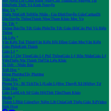
Suy Niệm Lời Chúa Hằng Ngày
Chư Thánh
Lời Nguyện Tín
Hữu
Nghi Thức Và Kinh Nguyện

Mục Vụ
Thiếu Nhi
Giới Trẻ
Hôn Nhân - Gia Đình
Truyền Giáo
Caritas
Di
Dân
Truyền Thông
Thánh Nhạc
Tham Khảo Mục Vụ

Tin Tức
Thông Báo
Tin Tức Giáo Phận
Tin Tức Giáo Hội
Cáo Phó Và Hiệp
Thông

Tài Liệu
Văn Kiện Toà Thánh
Văn Kiện Hội Đồng Giám Mục
Văn Kiện
Giáo Phận
Kinh Thánh

Giáo Lý
Giáo Lý Dự Tòng
Giáo Lý Phổ Thông
Giáo Lý Hôn Nhân
Giáo Lý
Viên
Thiếu Nhi Thánh Thể
Tài Liệu Khác
Tu Đức - Nhân Bản

Triết Học
Đông Phương
Tây Phương

Thần Học
Phụng Vụ - Bí Tích
Tín Lý
Luân Lý
Học Thuyết Xã Hội
Suy Tư
Thần Học
Giáo Luật
Lịch Sử Giáo Hội
Tĩnh Tâm
Tham Khảo

Media
Thánh Lễ
Bài Giảng
Suy Niệm Lời Chúa
Giới Thiệu Giáo Xứ
Video
Sinh Hoạt