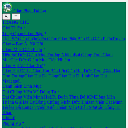
Giáo Phận Đà Lạt


TRANG CHỦ

Giới Thiệu

Tổng Quan Giáo Phận
Lịch Sử Giáo Phận
Niên Giám Giáo Phận
Bản Đồ Giáo Phận
Truyền
Giáo – Bác Ái Xã Hội

Giám Mục Giáo Phận
Tiểu Sử Đức Giám Mục Đương Nhiệm
Bài Giảng Đức Giám
Mục
Các Đức Giám Mục Tiền Nhiệm

Giáo Hạt Và Giáo Xứ
Giáo Hạt Đà Lạt
Giáo Hạt Bảo Lộc
Giáo Hạt Đức Trọng
Giáo Hạt
Đơn Dương
Giáo Hạt Đạ Tông
Giáo Hạt Di Linh
Giáo Hạt
Madaguôi
Danh Sách Linh Mục

Đại Chủng Viện Và Dòng Tu
Đại Chủng Viện Minh Hoà
Tu Đoàn Tông Đồ ICM
Dòng Mến
Thánh Giá Đà Lạt
Dòng Chứng Nhân Đức Tin
Đan Viện Cát Minh
Têrêsa Đà Lạt
Đan Viện Xitô Thánh Mẫu Châu Sơn
Các Dòng Tu
Khác
Giờ Lễ

Phụng Vụ