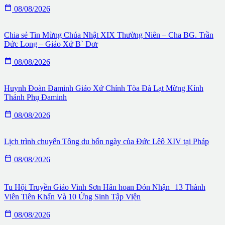

08/08/2026
Chia sẻ Tin Mừng Chúa Nhật XIX Thường Niên – Cha BG. Trần
Đức Long – Giáo Xứ B` Dơr

08/08/2026
Huynh Đoàn Đaminh Giáo Xứ Chính Tòa Đà Lạt Mừng Kính
Thánh Phụ Đaminh

08/08/2026
Lịch trình chuyến Tông du bốn ngày của Đức Lêô XIV tại Pháp

08/08/2026
Tu Hội Truyền Giáo Vinh Sơn Hân hoan Đón Nhận 13 Thành
Viên Tiên Khấn Và 10 Ứng Sinh Tập Viện

08/08/2026