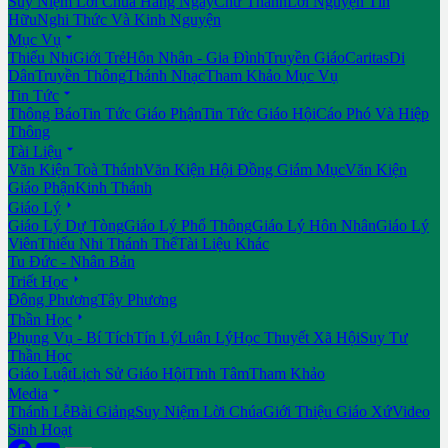
Suy Niệm Lời Chúa Hằng Ngày
Chư Thánh
Lời Nguyện Tín
Hữu
Nghi Thức Và Kinh Nguyện

Mục Vụ
Thiếu Nhi
Giới Trẻ
Hôn Nhân - Gia Đình
Truyền Giáo
Caritas
Di
Dân
Truyền Thông
Thánh Nhạc
Tham Khảo Mục Vụ

Tin Tức
Thông Báo
Tin Tức Giáo Phận
Tin Tức Giáo Hội
Cáo Phó Và Hiệp
Thông

Tài Liệu
Văn Kiện Toà Thánh
Văn Kiện Hội Đồng Giám Mục
Văn Kiện
Giáo Phận
Kinh Thánh

Giáo Lý
Giáo Lý Dự Tòng
Giáo Lý Phổ Thông
Giáo Lý Hôn Nhân
Giáo Lý
Viên
Thiếu Nhi Thánh Thể
Tài Liệu Khác
Tu Đức - Nhân Bản

Triết Học
Đông Phương
Tây Phương

Thần Học
Phụng Vụ - Bí Tích
Tín Lý
Luân Lý
Học Thuyết Xã Hội
Suy Tư
Thần Học
Giáo Luật
Lịch Sử Giáo Hội
Tĩnh Tâm
Tham Khảo

Media
Thánh Lễ
Bài Giảng
Suy Niệm Lời Chúa
Giới Thiệu Giáo Xứ
Video
Sinh Hoạt