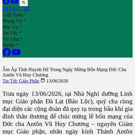

TRANG CHỦ

Giới Thiệu

Phụng Vụ

Mục Vụ

Tin Tức

Tài Liệu

Media
Ấm Áp Tình Huynh Đệ Trong Ngày Mừng Bổn Mạng Đức Cha
Antôn Vũ Huy Chương

Tin Tức Giáo Phận
13/06/2026
Trưa ngày 13/06/2026, tại Nhà Nghỉ dưỡng Linh
mục Giáo phận Đà Lạt (Bảo Lộc), quý cha cùng
đại diện các cộng đoàn đã quy tụ trong bầu khí gia
đình thân thương để chúc mừng lễ bổn mạng của
Đức cha Antôn Vũ Huy Chương – nguyên Giám
mục Giáo phận, nhân ngày kính Thánh Antôn