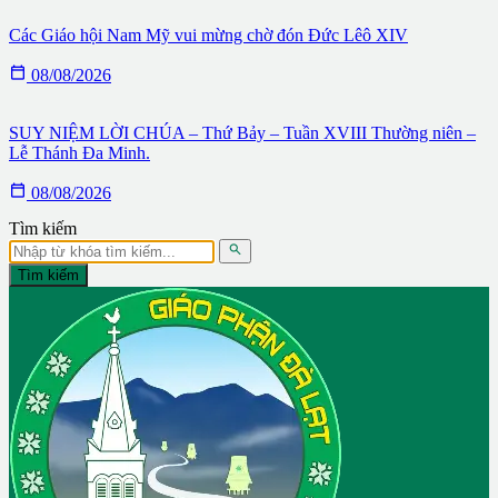
Các Giáo hội Nam Mỹ vui mừng chờ đón Đức Lêô XIV

08/08/2026
SUY NIỆM LỜI CHÚA – Thứ Bảy – Tuần XVIII Thường niên –
Lễ Thánh Đa Minh.

08/08/2026
Tìm kiếm

Tìm kiếm