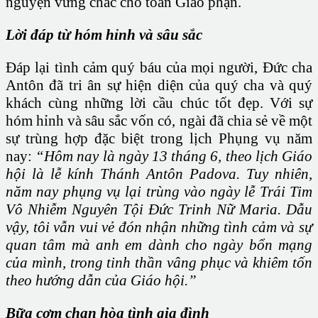
nguyện vững chắc cho toàn Giáo phận.
Lời đáp từ hóm hỉnh và sâu sắc
Đáp lại tình cảm quý báu của mọi người, Đức cha
Antôn đã tri ân sự hiện diện của quý cha và quý
khách cùng những lời cầu chúc tốt đẹp. Với sự
hóm hỉnh và sâu sắc vốn có, ngài đã chia sẻ về một
sự trùng hợp đặc biệt trong lịch Phụng vụ năm
nay:
“Hôm nay là ngày 13 tháng 6, theo lịch Giáo
hội là lễ kính Thánh Antôn Padova. Tuy nhiên,
năm nay phụng vụ lại trùng vào ngày lễ Trái Tim
Vô Nhiễm Nguyên Tội Đức Trinh Nữ Maria. Dẫu
vậy, tôi vẫn vui vẻ đón nhận những tình cảm và sự
quan tâm mà anh em dành cho ngày bổn mạng
của mình, trong tinh thần vâng phục và khiêm tốn
theo hướng dẫn của Giáo hội.”
Bữa cơm chan hòa tình gia đình