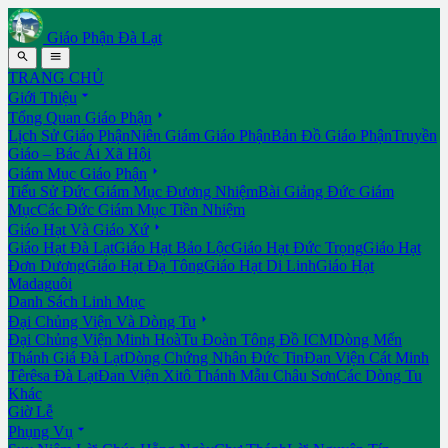
Giáo Phận Đà Lạt


TRANG CHỦ

Giới Thiệu

Tổng Quan Giáo Phận
Lịch Sử Giáo Phận
Niên Giám Giáo Phận
Bản Đồ Giáo Phận
Truyền
Giáo – Bác Ái Xã Hội

Giám Mục Giáo Phận
Tiểu Sử Đức Giám Mục Đương Nhiệm
Bài Giảng Đức Giám
Mục
Các Đức Giám Mục Tiền Nhiệm

Giáo Hạt Và Giáo Xứ
Giáo Hạt Đà Lạt
Giáo Hạt Bảo Lộc
Giáo Hạt Đức Trọng
Giáo Hạt
Đơn Dương
Giáo Hạt Đạ Tông
Giáo Hạt Di Linh
Giáo Hạt
Madaguôi
Danh Sách Linh Mục

Đại Chủng Viện Và Dòng Tu
Đại Chủng Viện Minh Hoà
Tu Đoàn Tông Đồ ICM
Dòng Mến
Thánh Giá Đà Lạt
Dòng Chứng Nhân Đức Tin
Đan Viện Cát Minh
Têrêsa Đà Lạt
Đan Viện Xitô Thánh Mẫu Châu Sơn
Các Dòng Tu
Khác
Giờ Lễ

Phụng Vụ