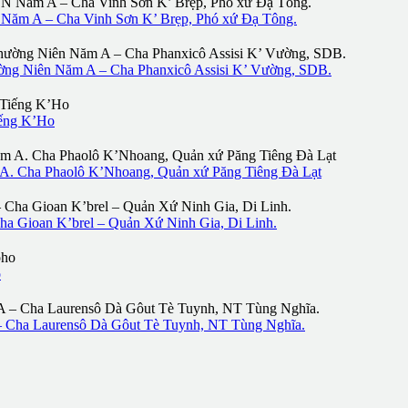
m A – Cha Vinh Sơn K’ Brẹp, Phó xứ Đạ Tông.
 Niên Năm A – Cha Phanxicô Assisi K’ Vường, SDB.
iếng K’Ho
 Cha Phaolô K’Nhoang, Quản xứ Păng Tiêng Đà Lạt
Gioan K’brel – Quản Xứ Ninh Gia, Di Linh.
o
ha Laurensô Dà Gôut Tè Tuynh, NT Tùng Nghĩa.