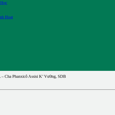
 Học
inh Hoạt
 Cha Phanxicô Assisi K’ Vường, SDB