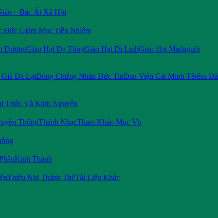
Giáo – Bác Ái Xã Hội
c Đức Giám Mục Tiền Nhiệm
n Dương
Giáo Hạt Đạ Tông
Giáo Hạt Di Linh
Giáo Hạt Madaguôi
Giá Đà Lạt
Dòng Chứng Nhân Đức Tin
Đan Viện Cát Minh Têrêsa Đà
i Thức Và Kinh Nguyện
ruyền Thông
Thánh Nhạc
Tham Khảo Mục Vụ
hông
 Phận
Kinh Thánh
iên
Thiếu Nhi Thánh Thể
Tài Liệu Khác