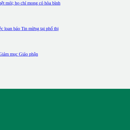
mệt mỏi; họ chỉ mong có hòa bình
 loan báo Tin mừng tại phố thị
iám mục Giáo phận