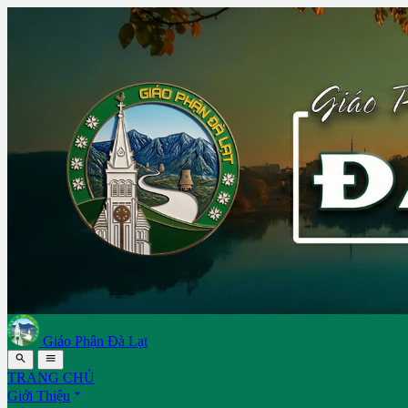
Giáo Phận Đà Lạt


TRANG CHỦ

Giới Thiệu