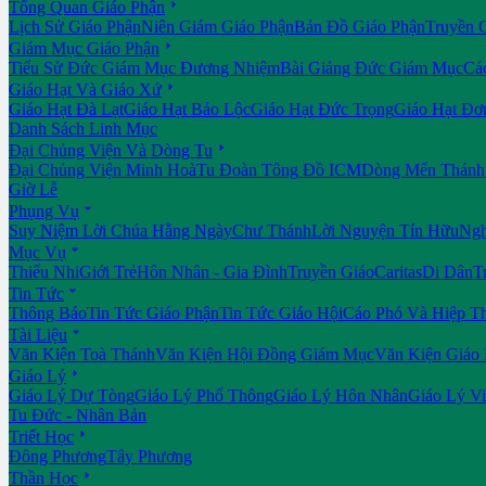

Tổng Quan Giáo Phận
Lịch Sử Giáo Phận
Niên Giám Giáo Phận
Bản Đồ Giáo Phận
Truyền 

Giám Mục Giáo Phận
Tiểu Sử Đức Giám Mục Đương Nhiệm
Bài Giảng Đức Giám Mục
Cá

Giáo Hạt Và Giáo Xứ
Giáo Hạt Đà Lạt
Giáo Hạt Bảo Lộc
Giáo Hạt Đức Trọng
Giáo Hạt Đơ
Danh Sách Linh Mục

Đại Chủng Viện Và Dòng Tu
Đại Chủng Viện Minh Hoà
Tu Đoàn Tông Đồ ICM
Dòng Mến Thánh 
Giờ Lễ

Phụng Vụ
Suy Niệm Lời Chúa Hằng Ngày
Chư Thánh
Lời Nguyện Tín Hữu
Ngh

Mục Vụ
Thiếu Nhi
Giới Trẻ
Hôn Nhân - Gia Đình
Truyền Giáo
Caritas
Di Dân
T

Tin Tức
Thông Báo
Tin Tức Giáo Phận
Tin Tức Giáo Hội
Cáo Phó Và Hiệp T

Tài Liệu
Văn Kiện Toà Thánh
Văn Kiện Hội Đồng Giám Mục
Văn Kiện Giáo

Giáo Lý
Giáo Lý Dự Tòng
Giáo Lý Phổ Thông
Giáo Lý Hôn Nhân
Giáo Lý V
Tu Đức - Nhân Bản

Triết Học
Đông Phương
Tây Phương

Thần Học