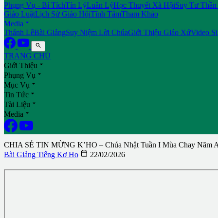
Phụng Vụ - Bí Tích
Tín Lý
Luân Lý
Học Thuyết Xã Hội
Suy Tư Thần
Giáo Luật
Lịch Sử Giáo Hội
Tĩnh Tâm
Tham Khảo

Media
Thánh Lễ
Bài Giảng
Suy Niệm Lời Chúa
Giới Thiệu Giáo Xứ
Video S

TRANG CHỦ

Giới Thiệu

Phụng Vụ

Mục Vụ

Tin Tức

Tài Liệu

Media
CHIA SẺ TIN MỪNG K’HO – Chúa Nhật Tuần I Mùa Chay Năm A –

Bài Giảng Tiếng Kơ Ho
22/02/2026