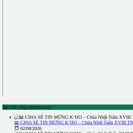
Bài viết cùng chuyên mục
📖 CHIA SẺ TIN MỪNG K’HO – Chúa Nhật Tuần XVIII TN 

02/08/2026