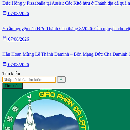
Đức Hồng y Pizzaballa tại Assisi: Các Kitô hữu ở Thánh địa đã quá 

07/08/2026
Ý cầu nguyện của Đức Thánh Cha tháng 8/2026: Cầu nguyện cho việc

07/08/2026
Hân Hoan Mừng Lễ Thánh Đaminh – Bổn Mạng Đức Cha Đaminh G

07/08/2026
Tìm kiếm

Tìm kiếm