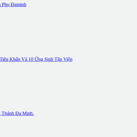
h Phụ Đaminh
Tiên Khấn Và 10 Ứng Sinh Tập Viện
 Thánh Đa Minh.