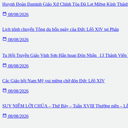
Huynh Đoàn Đaminh Giáo Xứ Chính Tòa Đà Lạt Mừng Kính Thán

08/08/2026
Lịch trình chuyến Tông du bốn ngày của Đức Lêô XIV tại Pháp

08/08/2026
Tu Hội Truyền Giáo Vinh Sơn Hân hoan Đón Nhận 13 Thành Viên 

08/08/2026
Các Giáo hội Nam Mỹ vui mừng chờ đón Đức Lêô XIV

08/08/2026
SUY NIỆM LỜI CHÚA – Thứ Bảy – Tuần XVIII Thường niên – Lễ

08/08/2026