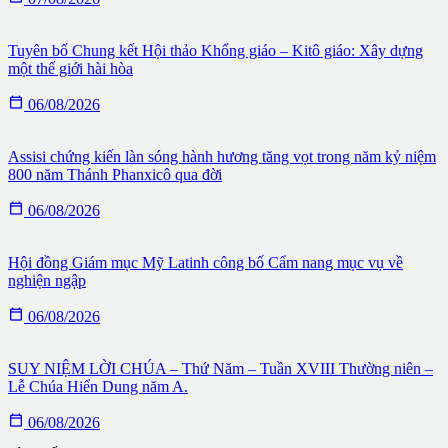
Tuyên bố Chung kết Hội thảo Khổng giáo – Kitô giáo: Xây dựng
một thế giới hài hòa

06/08/2026
Assisi chứng kiến làn sóng hành hương tăng vọt trong năm kỷ niệm
800 năm Thánh Phanxicô qua đời

06/08/2026
Hội đồng Giám mục Mỹ Latinh công bố Cẩm nang mục vụ về
nghiện ngập

06/08/2026
SUY NIỆM LỜI CHÚA – Thứ Năm – Tuần XVIII Thường niên –
Lễ Chúa Hiển Dung năm A.

06/08/2026