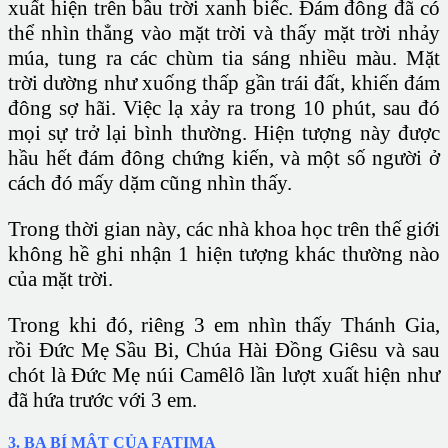
xuất hiện trên bầu trời xanh biếc. Đám đông đã có
thể nhìn thẳng vào mặt trời và thấy mặt trời nhảy
múa, tung ra các chùm tia sáng nhiều màu. Mặt
trời dường như xuống thấp gần trái đất, khiến đám
đông sợ hãi. Việc lạ xảy ra trong 10 phút, sau đó
mọi sự trở lại bình thường. Hiện tượng này được
hầu hết đám đông chứng kiến, và một số người ở
cách đó mấy dặm cũng nhìn thấy.
Trong thời gian này, các nhà khoa học trên thế giới
không hề ghi nhận 1 hiện tượng khác thường nào
của mặt trời.
Trong khi đó, riêng 3 em nhìn thấy Thánh Gia,
rồi
Đức Mẹ Sầu Bi
, Chúa Hài Đồng Giêsu và sau
chót là Đức Mẹ núi Camêlô lần lượt xuất hiện như
đã hứa trước với 3 em.
3. BA BÍ MẬT CỦA FATIMA