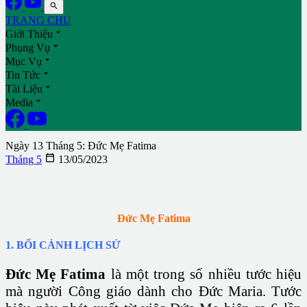

TRANG CHỦ

Giới Thiệu

Phụng Vụ

Mục Vụ

Tin Tức

Tài Liệu

Media
Ngày 13 Tháng 5: Đức Mẹ Fatima

Tháng 5
13/05/2023
Đức Mẹ Fatima
1. BỐI CẢNH LỊCH SỬ
Đức Mẹ Fatima
là một trong số nhiều tước hiệu
mà người
Công giáo
dành cho Đức
Maria
. Tước