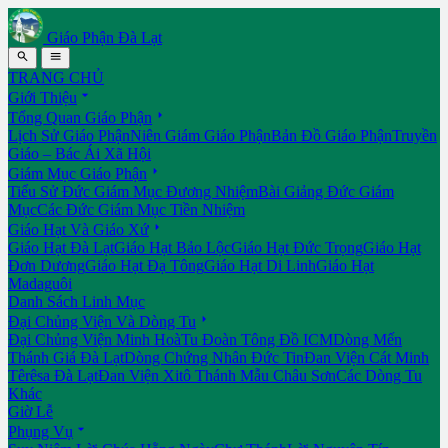
Giáo Phận Đà Lạt


TRANG CHỦ

Giới Thiệu

Tổng Quan Giáo Phận
Lịch Sử Giáo Phận
Niên Giám Giáo Phận
Bản Đồ Giáo Phận
Truyền
Giáo – Bác Ái Xã Hội

Giám Mục Giáo Phận
Tiểu Sử Đức Giám Mục Đương Nhiệm
Bài Giảng Đức Giám
Mục
Các Đức Giám Mục Tiền Nhiệm

Giáo Hạt Và Giáo Xứ
Giáo Hạt Đà Lạt
Giáo Hạt Bảo Lộc
Giáo Hạt Đức Trọng
Giáo Hạt
Đơn Dương
Giáo Hạt Đạ Tông
Giáo Hạt Di Linh
Giáo Hạt
Madaguôi
Danh Sách Linh Mục

Đại Chủng Viện Và Dòng Tu
Đại Chủng Viện Minh Hoà
Tu Đoàn Tông Đồ ICM
Dòng Mến
Thánh Giá Đà Lạt
Dòng Chứng Nhân Đức Tin
Đan Viện Cát Minh
Têrêsa Đà Lạt
Đan Viện Xitô Thánh Mẫu Châu Sơn
Các Dòng Tu
Khác
Giờ Lễ

Phụng Vụ