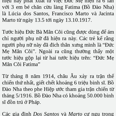
hiệu này phát xuất từ việc Đức Mẹ hiện ra 6 lần
với 3 em bé chăn cừu làng Fatima (
Bồ Đào Nha
)
là
Lúcia dos Santos
,
Francisco Marto
và
Jacinta
Marto
từ ngày 13.5 tới ngày 13.10.1917.
Tước hiệu Đức Bà Mân Côi cũng được dùng để ám
chỉ người phụ nữ đã hiện ra này. Các trẻ kể rằng
người phụ nữ này đã đích thân xưng mình là “Đức
Mẹ Mân Côi”. Ngoài ra cũng thường thấy một
tước hiệu gộp lại từ hai tước hiệu trên: “Đức Mẹ
Mân Côi Fatima”
Từ tháng 8 năm
1914
,
châu Âu
xảy ra trận
thế
chiến thứ nhất
, giết chết khoảng 6 triệu binh sĩ.
Bồ
Đào Nha
theo
phe Hiệp ước
tham gia trận chiến từ
tháng 5/1916. Bồ Đào Nha có khoảng 50.000 binh
sĩ đồn trú ở
Pháp
.
Các gia đình
Dos Santos
và
Marto
cư ngụ trong