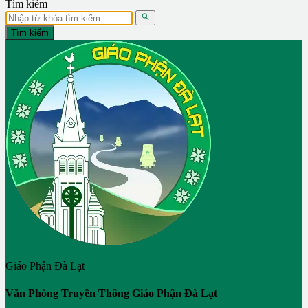
Tìm kiếm

Tìm kiếm
Giáo Phận Đà Lạt
Văn Phòng Truyền Thông Giáo Phận Đà Lạt