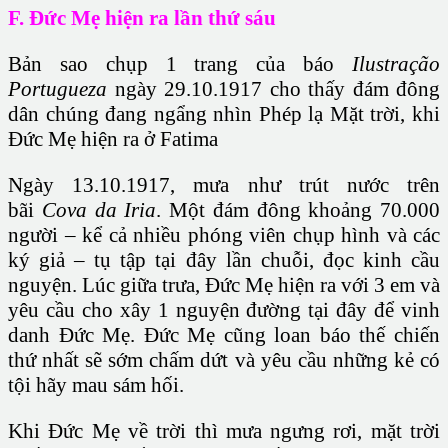
F. Đức Mẹ hiện ra lần thứ sáu
Bản sao chụp 1 trang của báo
Ilustração
Portugueza
ngày 29.10.1917 cho thấy đám đông
dân chúng đang ngẩng nhìn Phép lạ Mặt trời, khi
Đức Mẹ hiện ra ở Fatima
Ngày 13.10.1917, mưa như trút nước trên
bãi
Cova da Iria
. Một đám đông khoảng 70.000
người – kể cả nhiều phóng viên chụp hình và các
ký giả – tụ tập tại đây lần chuỗi, đọc kinh cầu
nguyện. Lúc giữa trưa, Đức Mẹ hiện ra với 3 em và
yêu cầu cho xây 1 nguyện đường tại đây để vinh
danh Đức Mẹ. Đức Mẹ cũng loan báo
thế chiến
thứ nhất
sẽ sớm chấm dứt và yêu cầu những kẻ có
tội hãy mau sám hối.
Khi Đức Mẹ về trời thì mưa ngưng rơi, mặt trời