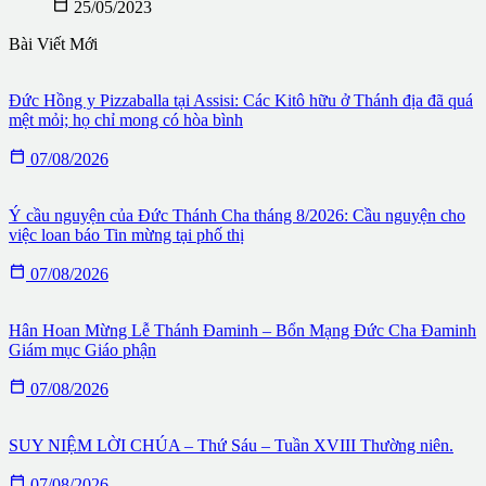

25/05/2023
Bài Viết Mới
Đức Hồng y Pizzaballa tại Assisi: Các Kitô hữu ở Thánh địa đã quá
mệt mỏi; họ chỉ mong có hòa bình

07/08/2026
Ý cầu nguyện của Đức Thánh Cha tháng 8/2026: Cầu nguyện cho
việc loan báo Tin mừng tại phố thị

07/08/2026
Hân Hoan Mừng Lễ Thánh Đaminh – Bổn Mạng Đức Cha Đaminh
Giám mục Giáo phận

07/08/2026
SUY NIỆM LỜI CHÚA – Thứ Sáu – Tuần XVIII Thường niên.

07/08/2026