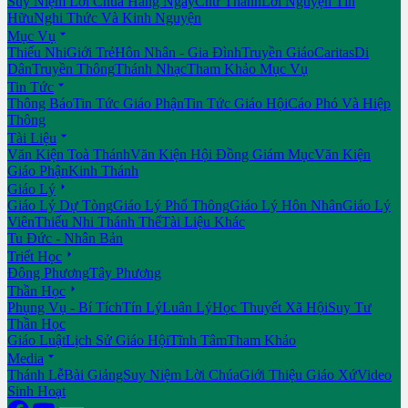
Suy Niệm Lời Chúa Hằng Ngày
Chư Thánh
Lời Nguyện Tín
Hữu
Nghi Thức Và Kinh Nguyện

Mục Vụ
Thiếu Nhi
Giới Trẻ
Hôn Nhân - Gia Đình
Truyền Giáo
Caritas
Di
Dân
Truyền Thông
Thánh Nhạc
Tham Khảo Mục Vụ

Tin Tức
Thông Báo
Tin Tức Giáo Phận
Tin Tức Giáo Hội
Cáo Phó Và Hiệp
Thông

Tài Liệu
Văn Kiện Toà Thánh
Văn Kiện Hội Đồng Giám Mục
Văn Kiện
Giáo Phận
Kinh Thánh

Giáo Lý
Giáo Lý Dự Tòng
Giáo Lý Phổ Thông
Giáo Lý Hôn Nhân
Giáo Lý
Viên
Thiếu Nhi Thánh Thể
Tài Liệu Khác
Tu Đức - Nhân Bản

Triết Học
Đông Phương
Tây Phương

Thần Học
Phụng Vụ - Bí Tích
Tín Lý
Luân Lý
Học Thuyết Xã Hội
Suy Tư
Thần Học
Giáo Luật
Lịch Sử Giáo Hội
Tĩnh Tâm
Tham Khảo

Media
Thánh Lễ
Bài Giảng
Suy Niệm Lời Chúa
Giới Thiệu Giáo Xứ
Video
Sinh Hoạt