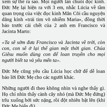
xem sự thể ra sao. Mọi người lần chuỗi đọc kinh.
Đức Mẹ lại hiện ra với 3 em, nhắc Lúcia về tầm
quan trọng của việc đọc kinh Mân Côi cầu nguyện
dâng kính «trái tim vô nhiễm Maria», đồng thời
báo trước cái chết của 2 anh em Francisco và
Jacinta Marto:
«Ta sẽ sớm đưa Francisco và Jacinta về trời, còn
con, con sẽ ở lại thế gian một thời gian. Chúa
Giêsu muốn dùng con để loan truyền cho mọi
người biết ta và yêu mến ta».
Đức Mẹ cũng yêu cầu Lúcia học chữ để dễ loan
báo lời Đức Mẹ cho các người khác.
Những người đi theo không nhìn và nghe thấy gì.
Họ chỉ nhìn thấy cành cây nhỏ (mà Đức Mẹ đứng)
trĩu xuống bởi sức nặng, rồi đột nhiên bật lên (khi
Đức Mẹ biến đi)