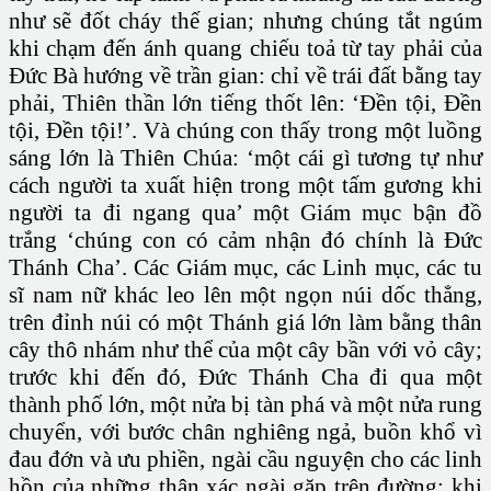
như sẽ đốt cháy thế gian; nhưng chúng tắt ngúm
khi chạm đến ánh quang chiếu toả từ tay phải của
Ðức Bà hướng về trần gian: chỉ về trái đất bằng tay
phải, Thiên thần lớn tiếng thốt lên: ‘Ðền tội, Ðền
tội, Ðền tội!’. Và chúng con thấy trong một luồng
sáng lớn là Thiên Chúa: ‘một cái gì tương tự như
cách người ta xuất hiện trong một tấm gương khi
người ta đi ngang qua’ một Giám mục bận đồ
trắng ‘chúng con có cảm nhận đó chính là Ðức
Thánh Cha’. Các Giám mục, các Linh mục, các tu
sĩ nam nữ khác leo lên một ngọn núi dốc thẳng,
trên đỉnh núi có một Thánh giá lớn làm bằng thân
cây thô nhám như thể của một cây bần với vỏ cây;
trước khi đến đó, Ðức Thánh Cha đi qua một
thành phố lớn, một nửa bị tàn phá và một nửa rung
chuyển, với bước chân nghiêng ngả, buồn khổ vì
đau đớn và ưu phiền, ngài cầu nguyện cho các linh
hồn của những thân xác ngài gặp trên đường; khi