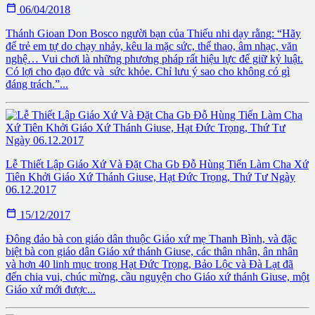

06/04/2018
Thánh Gioan Don Bosco người bạn của Thiếu nhi dạy rằng: “Hãy
để trẻ em tự do chạy nhảy, kêu la mặc sức, thể thao, âm nhạc, văn
nghệ… Vui chơi là những phương pháp rất hiệu lực để giữ kỷ luật.
Có lợi cho đạo đức và sức khỏe. Chỉ lưu ý sao cho không có gì
đáng trách.”...
Lễ Thiết Lập Giáo Xứ Và Đặt Cha Gb Đỗ Hùng Tiến Làm Cha Xứ
Tiên Khởi Giáo Xứ Thánh Giuse, Hạt Đức Trọng, Thứ Tư Ngày
06.12.2017

15/12/2017
Đông đảo bà con giáo dân thuộc Giáo xứ mẹ Thanh Bình, và đặc
biệt bà con giáo dân Giáo xứ thánh Giuse, các thân nhân, ân nhân
và hơn 40 linh mục trong Hạt Đức Trọng, Bảo Lộc và Đà Lạt đã
đến chia vui, chúc mừng, cầu nguyện cho Giáo xứ thánh Giuse, một
Giáo xứ mới được...