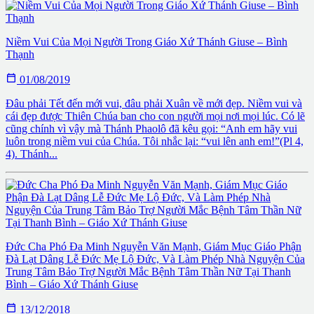
Niềm Vui Của Mọi Người Trong Giáo Xứ Thánh Giuse – Bình
Thạnh

01/08/2019
Đâu phải Tết đến mới vui, đâu phải Xuân về mới đẹp. Niềm vui và
cái đẹp được Thiên Chúa ban cho con người mọi nơi mọi lúc. Có lẽ
cũng chính vì vậy mà Thánh Phaolô đã kêu gọi: “Anh em hãy vui
luôn trong niềm vui của Chúa. Tôi nhắc lại: “vui lên anh em!”(Pl 4,
4). Thánh...
Đức Cha Phó Đa Minh Nguyễn Văn Mạnh, Giám Mục Giáo Phận
Đà Lạt Dâng Lễ Đức Mẹ Lộ Đức, Và Làm Phép Nhà Nguyện Của
Trung Tâm Bảo Trợ Người Mắc Bệnh Tâm Thần Nữ Tại Thanh
Bình – Giáo Xứ Thánh Giuse

13/12/2018