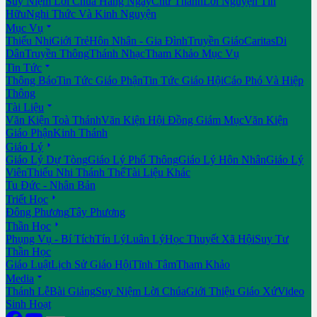
Suy Niệm Lời Chúa Hằng Ngày
Chư Thánh
Lời Nguyện Tín
Hữu
Nghi Thức Và Kinh Nguyện

Mục Vụ
Thiếu Nhi
Giới Trẻ
Hôn Nhân - Gia Đình
Truyền Giáo
Caritas
Di
Dân
Truyền Thông
Thánh Nhạc
Tham Khảo Mục Vụ

Tin Tức
Thông Báo
Tin Tức Giáo Phận
Tin Tức Giáo Hội
Cáo Phó Và Hiệp
Thông

Tài Liệu
Văn Kiện Toà Thánh
Văn Kiện Hội Đồng Giám Mục
Văn Kiện
Giáo Phận
Kinh Thánh

Giáo Lý
Giáo Lý Dự Tòng
Giáo Lý Phổ Thông
Giáo Lý Hôn Nhân
Giáo Lý
Viên
Thiếu Nhi Thánh Thể
Tài Liệu Khác
Tu Đức - Nhân Bản

Triết Học
Đông Phương
Tây Phương

Thần Học
Phụng Vụ - Bí Tích
Tín Lý
Luân Lý
Học Thuyết Xã Hội
Suy Tư
Thần Học
Giáo Luật
Lịch Sử Giáo Hội
Tĩnh Tâm
Tham Khảo

Media
Thánh Lễ
Bài Giảng
Suy Niệm Lời Chúa
Giới Thiệu Giáo Xứ
Video
Sinh Hoạt