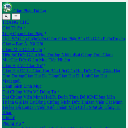
Giáo Phận Đà Lạt


TRANG CHỦ

Giới Thiệu

Tổng Quan Giáo Phận
Lịch Sử Giáo Phận
Niên Giám Giáo Phận
Bản Đồ Giáo Phận
Truyền
Giáo – Bác Ái Xã Hội

Giám Mục Giáo Phận
Tiểu Sử Đức Giám Mục Đương Nhiệm
Bài Giảng Đức Giám
Mục
Các Đức Giám Mục Tiền Nhiệm

Giáo Hạt Và Giáo Xứ
Giáo Hạt Đà Lạt
Giáo Hạt Bảo Lộc
Giáo Hạt Đức Trọng
Giáo Hạt
Đơn Dương
Giáo Hạt Đạ Tông
Giáo Hạt Di Linh
Giáo Hạt
Madaguôi
Danh Sách Linh Mục

Đại Chủng Viện Và Dòng Tu
Đại Chủng Viện Minh Hoà
Tu Đoàn Tông Đồ ICM
Dòng Mến
Thánh Giá Đà Lạt
Dòng Chứng Nhân Đức Tin
Đan Viện Cát Minh
Têrêsa Đà Lạt
Đan Viện Xitô Thánh Mẫu Châu Sơn
Các Dòng Tu
Khác
Giờ Lễ

Phụng Vụ