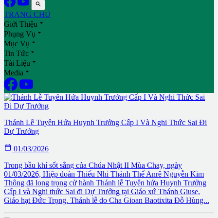

TRANG CHỦ

Giới Thiệu

Phụng Vụ

Mục Vụ

Tin Tức

Tài Liệu

Media
Thánh Lễ Tuyên Hứa Huynh Trưởng Cấp I Và Nghi Thức Sai Đi
Dự Trưởng

01/03/2026
Trong bầu khí sốt sắng của Chúa Nhật II Mùa Chay, ngày
01/03/2026, Hiệp đoàn Thiếu Nhi Thánh Thể Anrê Nguyễn Kim
Thông đã long trọng cử hành Thánh lễ Tuyên hứa Huynh Trưởng
Cấp I và Nghi thức Sai đi Dự Trưởng tại Giáo xứ Thánh Giuse,
Giáo hạt Đức Trọng. Thánh lễ do Cha Gioan Baotixita Đỗ Hùng...