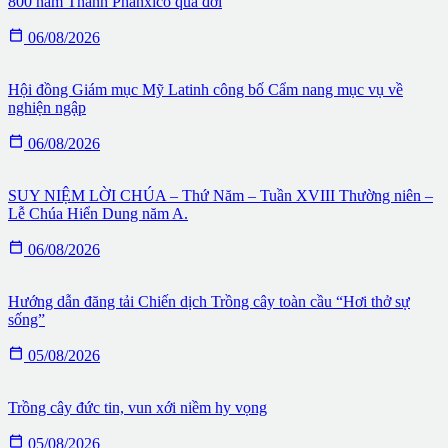
800 năm Thánh Phanxicô qua đời

06/08/2026
Hội đồng Giám mục Mỹ Latinh công bố Cẩm nang mục vụ về
nghiện ngập

06/08/2026
SUY NIỆM LỜI CHÚA – Thứ Năm – Tuần XVIII Thường niên –
Lễ Chúa Hiển Dung năm A.

06/08/2026
Hướng dẫn đăng tải Chiến dịch Trồng cây toàn cầu “Hơi thở sự
sống”

05/08/2026
Trồng cây đức tin, vun xới niềm hy vọng

05/08/2026