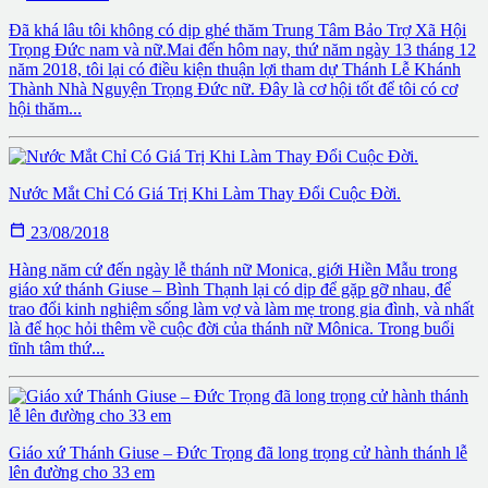
Đã khá lâu tôi không có dịp ghé thăm Trung Tâm Bảo Trợ Xã Hội
Trọng Đức nam và nữ.Mai đến hôm nay, thứ năm ngày 13 tháng 12
năm 2018, tôi lại có điều kiện thuận lợi tham dự Thánh Lễ Khánh
Thành Nhà Nguyện Trọng Đức nữ. Đây là cơ hội tốt để tôi có cơ
hội thăm...
Nước Mắt Chỉ Có Giá Trị Khi Làm Thay Đổi Cuộc Đời.

23/08/2018
Hàng năm cứ đến ngày lễ thánh nữ Monica, giới Hiền Mẫu trong
giáo xứ thánh Giuse – Bình Thạnh lại có dịp để gặp gỡ nhau, để
trao đổi kinh nghiệm sống làm vợ và làm mẹ trong gia đình, và nhất
là để học hỏi thêm về cuộc đời của thánh nữ Mônica. Trong buổi
tĩnh tâm thứ...
Giáo xứ Thánh Giuse – Đức Trọng đã long trọng cử hành thánh lễ
lên đường cho 33 em