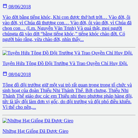

08/06/2018
Vào đời bằng tiếng khóc, Khi con được thở hơi trời… Vào đời, ôi
vào đời, vì Chúa đã thương con… Vào đời, ôi vào đời, vì Chúa đã
chọn con… (Lm. Nguyễn Văn Trinh) Và quả thật, mọi người
chúngta đã vào đời “bằng tiếng khóc,” tiếng khóc chào đời. Có
người bảo rằng, vừa chào đời, nhìn thấy...
Tuyên Hứa Tông Đồ Đội Trưởng Và Trao Quyền Chỉ Huy Đội.

08/04/2018
Tông đồ đội trưởng giữ một vai trò rất quan trọng trong tổ chức và
sinh hoạt của đoàn Thiếu Nhi Thánh Thể. Bởi chưng, Thiếu Nhi
Thánh Thể giáo dục các em Thiếu nhi theo phương pháp hàng đội,
tức là lấy đội làm đơn vị gốc, do đội trưởng và đội phó điều khiển.
Vì thế cho nên,...
Những Hạt Giống Đã Được Gieo