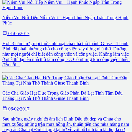
Niềm Vui Nối Tiếp Niềm Vui – Hạnh Phúc Ngập Tràn Trong Hạnh
Phúc

01/05/2017
Hơn 3 năm trời, mọi thứ sinh hoạt của nhà thờ thánh Giuse – Thanh
Bình đã phải nhường chỗ cho công việc xây dựng nhà thờ. Dường
như mọi người chỉ biết đến công việc và công việc. Không làm việc
ở nhà thì lại lên nhà thờ làm công tác. Có những khi công việc nhiều
đến nỗi...
Các Cha Giáo Hạt Đức Trọng Giáo Phận Đà Lạt Tĩnh Tâm Đầu
Tháng Tại Nhà Thờ Thánh Giuse Thanh Bình

06/02/2017
Sau những ngày nghỉ tết âm lịch Đinh Dậu tốt đẹp và Chúa cho
mưa xuống những trận mưa hồng ân, thuận tiện cho mùa màng năm
nay, các Cha hạt Đức Trọng lại trở về với bổTĩnh tâm là dịp, là cơ