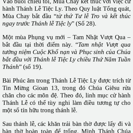
Vào buổi chiều tối, Mùa Chay kết thúc với việc cử
hành Thánh Lễ Tiệc Ly. Theo Quy luật Tổng quát,
Mùa Chay bắt đầu “
từ thứ Tư lễ Tro và kết thúc
ngay trước Thánh lễ Tiệc ly
” (Số 28).
Một mùa Phụng vụ mới – Tam Nhật Vượt Qua –
bắt đầu tại thời điểm này. “
Tam nhật Vượt qua
tưởng niệm Cuộc Khổ nạn và Phục sinh của Chúa
bắt đầu với Thánh lễ Tiệc Ly chiều Thứ Năm Tuần
Thánh
” (số 19).
Bài Phúc âm trong Thánh Lễ Tiệc Ly được trích từ
Tin Mừng Gioan 13, trong đó Chúa Giêsu rửa
chân cho các môn đệ. Theo đó, linh mục cử hành
Thánh Lễ có thể tùy nghi làm điều tương tự cho
một số tín hữu trong thánh lễ.
Sau thánh lễ, các khăn trải bàn thờ được lấy đi và
bàn thờ hoàn toàn để trống. Mình Thánh Chúa