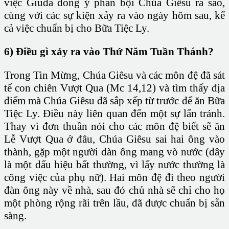
việc Giuđa đồng ý phản bội Chúa Giêsu ra sao,
cùng với các sự kiện xảy ra vào ngày hôm sau, kể
cả việc chuẩn bị cho Bữa Tiệc Ly.
6) Điều gì xảy ra vào Thứ Năm Tuần Thánh?
Trong Tin Mừng, Chúa Giêsu và các môn đệ đã sát
tế con chiên Vượt Qua (Mc 14,12) và tìm thấy địa
điểm mà Chúa Giêsu đã sắp xếp từ trước để ăn Bữa
Tiệc Ly. Điều này liên quan đến một sự lẩn tránh.
Thay vì đơn thuần nói cho các môn đệ biết sẽ ăn
Lễ Vượt Qua ở đâu, Chúa Giêsu sai hai ông vào
thành, gặp một người đàn ông mang vò nước (đây
là một dấu hiệu bất thường, vì lấy nước thường là
công việc của phụ nữ). Hai môn đệ đi theo người
đàn ông này về nhà, sau đó chủ nhà sẽ chỉ cho họ
một phòng rộng rãi trên lầu, đã được chuẩn bị sẵn
sàng.