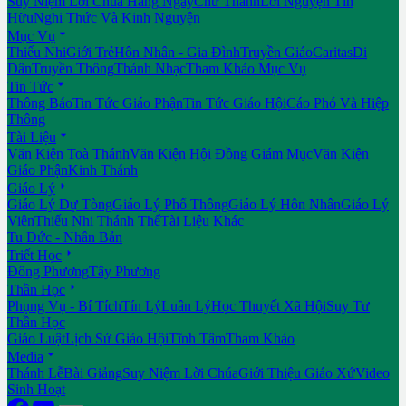
Suy Niệm Lời Chúa Hằng Ngày
Chư Thánh
Lời Nguyện Tín
Hữu
Nghi Thức Và Kinh Nguyện

Mục Vụ
Thiếu Nhi
Giới Trẻ
Hôn Nhân - Gia Đình
Truyền Giáo
Caritas
Di
Dân
Truyền Thông
Thánh Nhạc
Tham Khảo Mục Vụ

Tin Tức
Thông Báo
Tin Tức Giáo Phận
Tin Tức Giáo Hội
Cáo Phó Và Hiệp
Thông

Tài Liệu
Văn Kiện Toà Thánh
Văn Kiện Hội Đồng Giám Mục
Văn Kiện
Giáo Phận
Kinh Thánh

Giáo Lý
Giáo Lý Dự Tòng
Giáo Lý Phổ Thông
Giáo Lý Hôn Nhân
Giáo Lý
Viên
Thiếu Nhi Thánh Thể
Tài Liệu Khác
Tu Đức - Nhân Bản

Triết Học
Đông Phương
Tây Phương

Thần Học
Phụng Vụ - Bí Tích
Tín Lý
Luân Lý
Học Thuyết Xã Hội
Suy Tư
Thần Học
Giáo Luật
Lịch Sử Giáo Hội
Tĩnh Tâm
Tham Khảo

Media
Thánh Lễ
Bài Giảng
Suy Niệm Lời Chúa
Giới Thiệu Giáo Xứ
Video
Sinh Hoạt