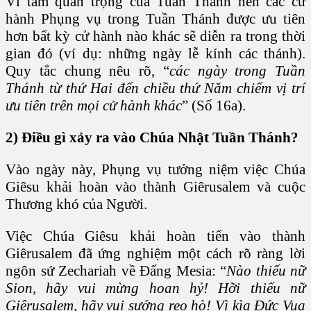
Vì tầm quan trọng của Tuần Thánh nên các cử
hành Phụng vụ trong Tuần Thánh được ưu tiên
hơn bất kỳ cử hành nào khác sẽ diễn ra trong thời
gian đó (ví dụ: những ngày lễ kính các thánh).
Quy tắc chung nêu rõ, “
các ngày trong Tuần
Thánh từ thứ Hai đến chiều thứ Năm chiếm vị trí
ưu tiên trên mọi cử hành khác
” (Số 16a).
2)
Điều gì xảy ra vào Chúa Nhật Tuần Thánh?
Vào ngày này, Phụng vụ tưởng niệm việc Chúa
Giêsu khải hoàn vào thành Giêrusalem và cuộc
Thương khó của Người.
Việc Chúa Giêsu khải hoàn tiến vào thành
Giêrusalem đã ứng nghiệm một cách rõ ràng lời
ngôn sứ Zechariah về Đấng Mesia: “
Nào thiếu nữ
Sion, hãy vui mừng hoan hỷ!
Hỡi thiếu nữ
Giêrusalem, hãy vui sướng reo hò!
Vì kìa Ðức Vua