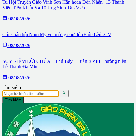
Tu Hội Truyền Giáo Vinh Sơn Hân hoan Đón Nhận 13 Thành
Viên Tiên Khấn Và 10 Ứng Sinh Tập Viện

08/08/2026
Các Giáo hội Nam Mỹ vui mừng chờ đón Đức Lêô XIV

08/08/2026
SUY NIỆM LỜI CHÚA – Thứ Bảy – Tuần XVIII Thường niên –
Lễ Thánh Đa Minh.

08/08/2026
Tìm kiếm

Tìm kiếm