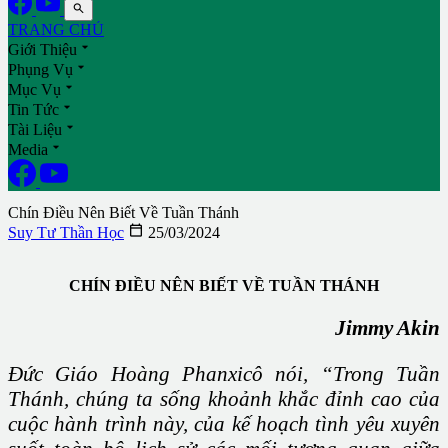

TRANG CHỦ

Giới Thiệu

Phụng Vụ

Mục Vụ

Tin Tức

Tài Liệu

Media
Chín Điều Nên Biết Về Tuần Thánh

Suy Tư Thần Học
25/03/2024
CHÍN ĐIỀU NÊN BIẾT VỀ TUẦN THÁNH
Jimmy Akin
Đức Giáo Hoàng Phanxicô nói, “Trong Tuần
Thánh, chúng ta sống khoảnh khắc đỉnh cao của
cuộc hành trình này, của kế hoạch tình yêu xuyên