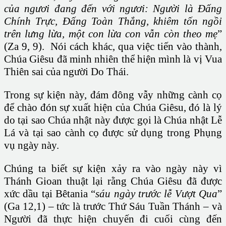
của ngươi đang đến với ngươi:
Người là Ðấng
Chính Trực, Ðấng Toàn Thắng,
khiêm tốn ngồi
trên lưng lừa,
một con lừa con vẫn còn theo mẹ
”
(Za 9, 9). Nói cách khác, qua việc tiến vào thành,
Chúa Giêsu đã minh nhiên thể hiện mình là vị Vua
Thiên sai của người Do Thái.
Trong sự kiện này, đám đông vẫy những cành cọ
để chào đón sự xuất hiện của Chúa Giêsu, đó là lý
do tại sao Chúa nhật này được gọi là Chúa nhật Lễ
Lá và tại sao cành cọ được sử dụng trong Phụng
vụ ngày này.
Chúng ta biết sự kiện xảy ra vào ngày này vì
Thánh Gioan thuật lại rằng Chúa Giêsu đã được
xức dầu tại Bêtania “
sáu ngày trước lễ Vượt Qua
”
(Ga 12,1) – tức là trước Thứ Sáu Tuần Thánh – và
Người đã thực hiện chuyến đi cuối cùng đến