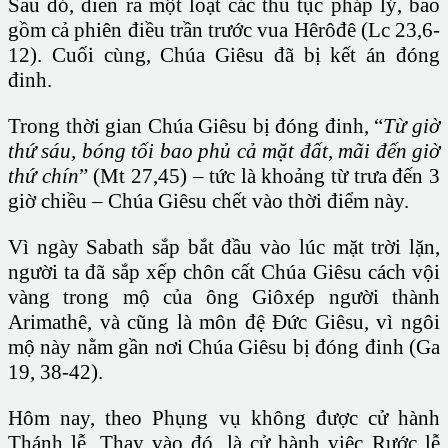
Sau đó, diễn ra một loạt các thủ tục pháp lý, bao
gồm cả phiên điều trần trước vua Hêrôđê (Lc 23,6-
12). Cuối cùng, Chúa Giêsu đã bị kết án đóng
đinh.
Trong thời gian Chúa Giêsu bị đóng đinh, “
Từ giờ
thứ sáu, bóng tối bao phủ cả mặt đất, mãi đến giờ
thứ chín
” (Mt 27,45) – tức là khoảng từ trưa đến 3
giờ chiều – Chúa Giêsu chết vào thời điểm này.
Vì ngày Sabath sắp bắt đầu vào lúc mặt trời lặn,
người ta đã sắp xếp chôn cất Chúa Giêsu cách vội
vàng trong mộ của ông Giôxép người thành
Arimathê, và cũng là môn đệ Ðức Giêsu, vì ngôi
mộ này nằm gần nơi Chúa Giêsu bị đóng đinh (Ga
19, 38-42).
Hôm nay, theo Phụng vụ không được cử hành
Thánh lễ. Thay vào đó, là cử hành việc Rước lễ