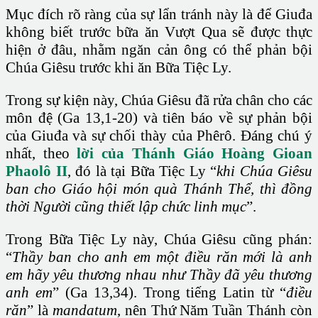
Mục đích rõ ràng của sự lẩn tránh này là để Giuđa
không biết trước bữa ăn Vượt Qua sẽ được thực
hiện ở đâu, nhằm ngăn cản ông có thể phản bội
Chúa Giêsu trước khi ăn Bữa Tiệc Ly.
Trong sự kiện này, Chúa Giêsu đã rửa chân cho các
môn đệ (Ga 13,1-20) và tiên báo về sự phản bội
của Giuđa và sự chối thày của Phêrô. Đáng chú ý
nhất, theo
lời của Thánh Giáo Hoàng Gioan
Phaolô II
, đó là tại Bữa Tiệc Ly “
khi Chúa Giêsu
ban cho Giáo hội món quà Thánh Thể, thì đồng
thời Người cũng thiết lập chức linh mục
”.
Trong Bữa Tiệc Ly này, Chúa Giêsu cũng phán:
“
Thầy ban cho anh em một điều răn mới
là anh
em hãy yêu thương nhau
như Thầy đã yêu thương
anh em
” (Ga 13,34). Trong tiếng Latin từ “
điều
răn
” là
mandatum
, nên Thứ Năm Tuần Thánh còn