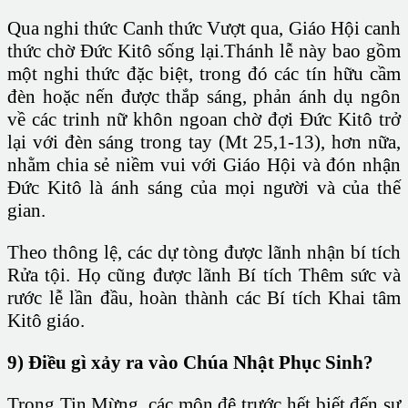
Qua nghi thức Canh thức Vượt qua, Giáo Hội canh
thức chờ Đức Kitô sống lại.Thánh lễ này bao gồm
một nghi thức đặc biệt, trong đó các tín hữu cầm
đèn hoặc nến được thắp sáng, phản ánh dụ ngôn
về các trinh nữ khôn ngoan chờ đợi Đức Kitô trở
lại với đèn sáng trong tay (Mt 25,1-13), hơn nữa,
nhằm chia sẻ niềm vui với Giáo Hội và đón nhận
Đức Kitô là ánh sáng của mọi người và của thế
gian.
Theo thông lệ, các dự tòng được lãnh nhận bí tích
Rửa tội. Họ cũng được lãnh Bí tích Thêm sức và
rước lễ lần đầu, hoàn thành các Bí tích Khai tâm
Kitô giáo.
9) Điều gì xảy ra vào Chúa Nhật Phục Sinh?
Trong Tin Mừng, các môn đệ trước hết biết đến sự