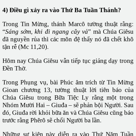
4)
Điều gì xảy ra vào Thứ Ba Tuần Thánh?
Trong Tin Mừng, thánh Marcô tường thuật rằng:
“
Sáng sớm, khi đi ngang cây vả
” mà Chúa Giêsu
đã nguyền rủa thì các môn đệ thấy nó đã chết khô
tận rễ (Mc 11,20).
Hôm nay Chúa Giêsu vẫn tiếp tục giảng dạy trong
Đền Thờ.
Trong Phụng vụ, bài Phúc âm trích từ Tin Mừng
Gioan chương 13, tường thuật lời tiên báo của
Chúa Giêsu trong Bữa Tiệc Ly rằng một trong
Nhóm Mười Hai – Giuđa – sẽ phản bội Người. Sau
đó, Giuđa rời khỏi bữa ăn và Chúa Giêsu cũng báo
trước rằng Phêrô sẽ chối Người ba lần.
Những sự kiện này diễn ra vào Thứ Năm Tuần