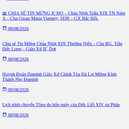
📖 CHIA SẺ TIN MỪNG K’HO – Chúa Nhật Tuần XIX TN Năm
A – Cha Gioan Maria Vianney, SDB – GX Bắc Hội.

08/08/2026
Chia sẻ Tin Mừng Chúa Nhật XIX Thường Niên – Cha BG. Trần
Đức Long – Giáo Xứ B` Dơr

08/08/2026
Huynh Đoàn Đaminh Giáo Xứ Chính Tòa Đà Lạt Mừng Kính
Thánh Phụ Đaminh

08/08/2026
Lịch trình chuyến Tông du bốn ngày của Đức Lêô XIV tại Pháp

08/08/2026