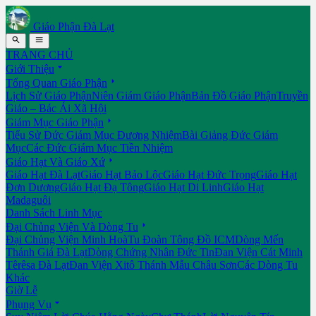
Giáo Phận Đà Lạt


TRANG CHỦ

Giới Thiệu

Tổng Quan Giáo Phận
Lịch Sử Giáo Phận
Niên Giám Giáo Phận
Bản Đồ Giáo Phận
Truyền
Giáo – Bác Ái Xã Hội

Giám Mục Giáo Phận
Tiểu Sử Đức Giám Mục Đương Nhiệm
Bài Giảng Đức Giám
Mục
Các Đức Giám Mục Tiền Nhiệm

Giáo Hạt Và Giáo Xứ
Giáo Hạt Đà Lạt
Giáo Hạt Bảo Lộc
Giáo Hạt Đức Trọng
Giáo Hạt
Đơn Dương
Giáo Hạt Đạ Tông
Giáo Hạt Di Linh
Giáo Hạt
Madaguôi
Danh Sách Linh Mục

Đại Chủng Viện Và Dòng Tu
Đại Chủng Viện Minh Hoà
Tu Đoàn Tông Đồ ICM
Dòng Mến
Thánh Giá Đà Lạt
Dòng Chứng Nhân Đức Tin
Đan Viện Cát Minh
Têrêsa Đà Lạt
Đan Viện Xitô Thánh Mẫu Châu Sơn
Các Dòng Tu
Khác
Giờ Lễ

Phụng Vụ