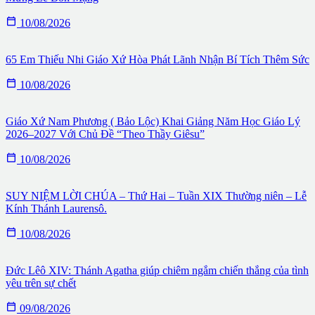

10/08/2026
65 Em Thiếu Nhi Giáo Xứ Hòa Phát Lãnh Nhận Bí Tích Thêm Sức

10/08/2026
Giáo Xứ Nam Phương ( Bảo Lộc) Khai Giảng Năm Học Giáo Lý
2026–2027 Với Chủ Đề “Theo Thầy Giêsu”

10/08/2026
SUY NIỆM LỜI CHÚA – Thứ Hai – Tuần XIX Thường niên – Lễ
Kính Thánh Laurensô.

10/08/2026
Đức Lêô XIV: Thánh Agatha giúp chiêm ngắm chiến thắng của tình
yêu trên sự chết

09/08/2026