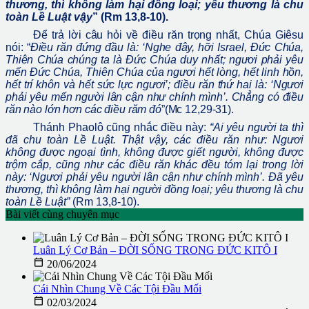
thương, thì không làm hại đồng loại; yêu thương là chu
toàn Lề Luật vậy
” (Rm 13,8-10).
Để trả lời câu hỏi về điều răn trọng nhất, Chúa Giêsu
nói: “
Điều răn đứng đầu là: ‘Nghe đây, hỡi Israel, Đức Chúa,
Thiên Chúa chúng ta là Đức Chúa duy nhất; ngươi phải yêu
mến Đức Chúa, Thiên Chúa của ngươi hết lòng, hết linh hồn,
hết trí khôn và hết sức lực ngươi’; điều răn thứ hai là: ‘Ngươi
phải yêu mến người lân cận như chính mình’. Chẳng có điều
răn nào lớn hơn các điều răm đó
”(Mc 12,29-31).
Thánh Phaolô cũng nhắc điều này:
“Ai yêu người ta thì
đã chu toàn Lề Luật. Thật vậy, các điều răn như: Ngươi
không được ngoại tình, không được giết người, không được
trộm cắp, cũng như các điều răn khác đều tóm lại trong lời
này: ‘Ngươi phải yêu người lân cận như chính mình’. Đã yêu
thương, thì không làm hại người đồng loại; yêu thương là chu
toàn Lề Luật”
(Rm 13,8-10).
Bài viết cùng chuyên mục
Luân Lý Cơ Bản – ĐỜI SỐNG TRONG ĐỨC KITÔ I

20/06/2024
Cái Nhìn Chung Về Các Tội Đầu Mối

02/03/2024