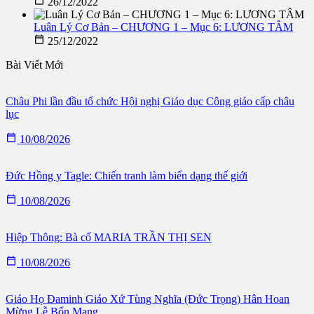

26/12/2022
Luân Lý Cơ Bản – CHƯƠNG 1 – Mục 6: LƯƠNG TÂM

25/12/2022
Bài Viết Mới
Châu Phi lần đầu tổ chức Hội nghị Giáo dục Công giáo cấp châu
lục

10/08/2026
Đức Hồng y Tagle: Chiến tranh làm biến dạng thế giới

10/08/2026
Hiệp Thông: Bà cố MARIA TRẦN THỊ SEN

10/08/2026
Giáo Họ Đaminh Giáo Xứ Tùng Nghĩa (Đức Trọng) Hân Hoan
Mừng Lễ Bổn Mạng