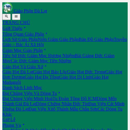
Giáo Phận Đà Lạt


TRANG CHỦ

Giới Thiệu

Tổng Quan Giáo Phận
Lịch Sử Giáo Phận
Niên Giám Giáo Phận
Bản Đồ Giáo Phận
Truyền
Giáo – Bác Ái Xã Hội

Giám Mục Giáo Phận
Tiểu Sử Đức Giám Mục Đương Nhiệm
Bài Giảng Đức Giám
Mục
Các Đức Giám Mục Tiền Nhiệm

Giáo Hạt Và Giáo Xứ
Giáo Hạt Đà Lạt
Giáo Hạt Bảo Lộc
Giáo Hạt Đức Trọng
Giáo Hạt
Đơn Dương
Giáo Hạt Đạ Tông
Giáo Hạt Di Linh
Giáo Hạt
Madaguôi
Danh Sách Linh Mục

Đại Chủng Viện Và Dòng Tu
Đại Chủng Viện Minh Hoà
Tu Đoàn Tông Đồ ICM
Dòng Mến
Thánh Giá Đà Lạt
Dòng Chứng Nhân Đức Tin
Đan Viện Cát Minh
Têrêsa Đà Lạt
Đan Viện Xitô Thánh Mẫu Châu Sơn
Các Dòng Tu
Khác
Giờ Lễ

Phụng Vụ