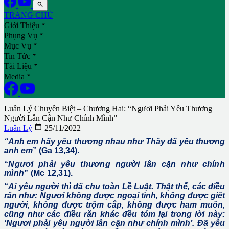

TRANG CHỦ

Giới Thiệu

Phụng Vụ

Mục Vụ

Tin Tức

Tài Liệu

Media
Luân Lý Chuyên Biệt – Chương Hai: “Ngươi Phải Yêu Thương
Người Lân Cận Như Chính Mình”

Luân Lý
25/11/2022
“Anh em hãy yêu thương nhau như Thầy đã yêu thương
anh em
” (Ga 13,34).
“
Ngươi phải yêu thương người lân cận như chính
mình
” (Mc 12,31).
“
Ai yêu người thì đã chu toàn Lề Luật. Thật thế, các điều
răn như: Ngươi không được ngoại tình, không được giết
người, không được trộm cắp, không được ham muốn,
cũng như các điều răn khác đều tóm lại trong lời này:
‘Ngươi phải yêu người lân cận như chính mình’. Đã yêu