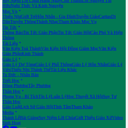
Suy Niệm Lời Chúa Hằng Ngày
Chư Thánh
Lời Nguyện Tín
Hữu
Nghi Thức Và Kinh Nguyện

Mục Vụ
Thiếu Nhi
Giới Trẻ
Hôn Nhân - Gia Đình
Truyền Giáo
Caritas
Di
Dân
Truyền Thông
Thánh Nhạc
Tham Khảo Mục Vụ

Tin Tức
Thông Báo
Tin Tức Giáo Phận
Tin Tức Giáo Hội
Cáo Phó Và Hiệp
Thông

Tài Liệu
Văn Kiện Toà Thánh
Văn Kiện Hội Đồng Giám Mục
Văn Kiện
Giáo Phận
Kinh Thánh

Giáo Lý
Giáo Lý Dự Tòng
Giáo Lý Phổ Thông
Giáo Lý Hôn Nhân
Giáo Lý
Viên
Thiếu Nhi Thánh Thể
Tài Liệu Khác
Tu Đức - Nhân Bản

Triết Học
Đông Phương
Tây Phương

Thần Học
Phụng Vụ - Bí Tích
Tín Lý
Luân Lý
Học Thuyết Xã Hội
Suy Tư
Thần Học
Giáo Luật
Lịch Sử Giáo Hội
Tĩnh Tâm
Tham Khảo

Media
Thánh Lễ
Bài Giảng
Suy Niệm Lời Chúa
Giới Thiệu Giáo Xứ
Video
Sinh Hoạt