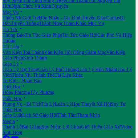
Suy Niệm Lời Chúa Hằng Ngày
Chư Thánh
Lời Nguyện Tín
Hữu
Nghi Thức Và Kinh Nguyện

Mục Vụ
Thiếu Nhi
Giới Trẻ
Hôn Nhân - Gia Đình
Truyền Giáo
Caritas
Di
Dân
Truyền Thông
Thánh Nhạc
Tham Khảo Mục Vụ

Tin Tức
Thông Báo
Tin Tức Giáo Phận
Tin Tức Giáo Hội
Cáo Phó Và Hiệp
Thông

Tài Liệu
Văn Kiện Toà Thánh
Văn Kiện Hội Đồng Giám Mục
Văn Kiện
Giáo Phận
Kinh Thánh

Giáo Lý
Giáo Lý Dự Tòng
Giáo Lý Phổ Thông
Giáo Lý Hôn Nhân
Giáo Lý
Viên
Thiếu Nhi Thánh Thể
Tài Liệu Khác
Tu Đức - Nhân Bản

Triết Học
Đông Phương
Tây Phương

Thần Học
Phụng Vụ - Bí Tích
Tín Lý
Luân Lý
Học Thuyết Xã Hội
Suy Tư
Thần Học
Giáo Luật
Lịch Sử Giáo Hội
Tĩnh Tâm
Tham Khảo

Media
Thánh Lễ
Bài Giảng
Suy Niệm Lời Chúa
Giới Thiệu Giáo Xứ
Video
Sinh Hoạt