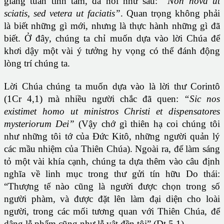
giảng tuần tĩnh tâm, đã nói như sau:
“Non nova ut
sciatis, sed vetera ut faciatis”
. Quan trọng không phải
là biết những gì mới, nhưng là thực hành những gì đã
biết. Ở đây, chúng ta chỉ muốn dựa vào lời Chúa để
khơi dậy một vài ý tưởng hy vọng có thể đánh động
lòng trí chúng ta.
Lời Chúa chúng ta muốn dựa vào là lời thư Corintô
(1Cr 4,1) mà nhiều người chắc đã quen:
“Sic nos
existimet homo ut ministros Christi et dispensatores
mysteriorum Dei”
(Vậy chớ gì thiên hạ coi chúng tôi
như những tôi tớ của Đức Kitô, những người quản lý
các mầu nhiệm của Thiên Chúa). Ngoài ra, để làm sáng
tỏ một vài khía cạnh, chúng ta dựa thêm vào câu định
nghĩa về linh mục trong thư gửi tín hữu Do thái:
“Thượng tế nào cũng là người được chọn trong số
người phàm, và được đặt lên làm đại diện cho loài
người, trong các mối tương quan với Thiên Chúa, để
dâng lễ phẩm cũng như lễ vật đền tội” (Dt 5,1).