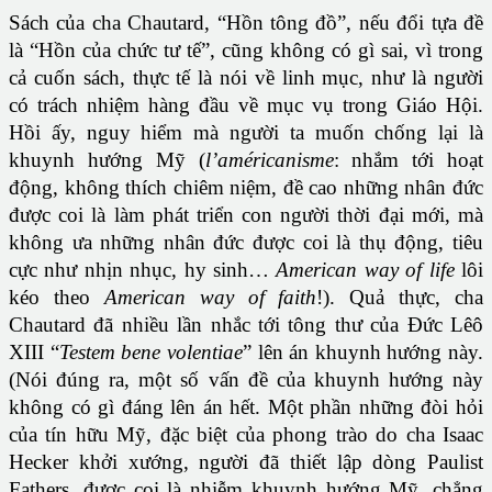
Sách của cha Chautard, “Hồn tông đồ”, nếu đổi tựa đề
là “Hồn của chức tư tế”, cũng không có gì sai, vì trong
cả cuốn sách, thực tế là nói về linh mục, như là người
có trách nhiệm hàng đầu về mục vụ trong Giáo Hội.
Hồi ấy, nguy hiểm mà người ta muốn chống lại là
khuynh hướng Mỹ (
l’américanisme
: nhắm tới hoạt
động, không thích chiêm niệm, đề cao những nhân đức
được coi là làm phát triển con người thời đại mới, mà
không ưa những nhân đức được coi là thụ động, tiêu
cực như nhịn nhục, hy sinh…
American way of life
lôi
kéo theo
American way of faith
!). Quả thực, cha
Chautard đã nhiều lần nhắc tới tông thư của Đức Lêô
XIII “
Testem bene
volentiae
” lên án khuynh hướng này.
(Nói đúng ra, một số vấn đề của khuynh hướng này
không có gì đáng lên án hết. Một phần những đòi hỏi
của tín hữu Mỹ, đặc biệt của phong trào do cha Isaac
Hecker khởi xướng, người đã thiết lập dòng Paulist
Fathers, được coi là nhiễm khuynh hướng Mỹ, chẳng