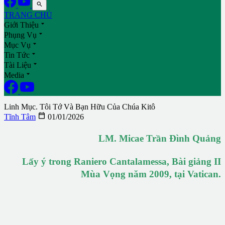

TRANG CHỦ

Giới Thiệu

Phụng Vụ

Mục Vụ

Tin Tức

Tài Liệu

Media
Linh Mục. Tôi Tớ Và Bạn Hữu Của Chúa Kitô

Tĩnh Tâm
01/01/2026
LM. Micae Trần Đình Quảng
Lấy ý trong Raniero Cantalamessa, Bài giảng II
Mùa Vọng năm 2009, tại Vatican.