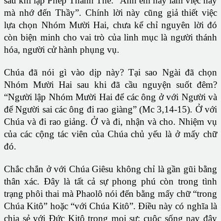
sau khi lập Phép Thánh Thể: “Anh em hãy làm việc này
mà nhớ đến Thầy”. Chính lời này cũng giả thiết việc
lựa chọn Nhóm Mười Hai, chưa kể chỉ nguyên lời đó
còn biện minh cho vai trò của linh mục là người thánh
hóa, người cử hành phụng vụ.
Chúa đã nói gì vào dịp này? Tại sao Ngài đã chọn
Nhóm Mười Hai sau khi đã cầu nguyện suốt đêm?
“Người lập Nhóm Mười Hai để các ông ở với Người và
để Người sai các ông đi rao giàng” (Mc 3,14-15). Ở với
Chúa và đi rao giảng. Ở và đi, nhận và cho. Nhiệm vụ
của các cộng tác viên của Chúa chủ yếu là ở mấy chữ
đó.
Chắc chắn ở với Chúa Giêsu không chỉ là gần gũi bằng
thân xác. Đây là tất cả sự phong phú còn trong tình
trạng phôi thai mà Phaolô nói đến bằng mấy chữ “trong
Chúa Kitô” hoặc “với Chúa Kitô”. Điều này có nghĩa là
chia sẻ với Đức Kitô trong mọi sự: cuộc sống nay đây