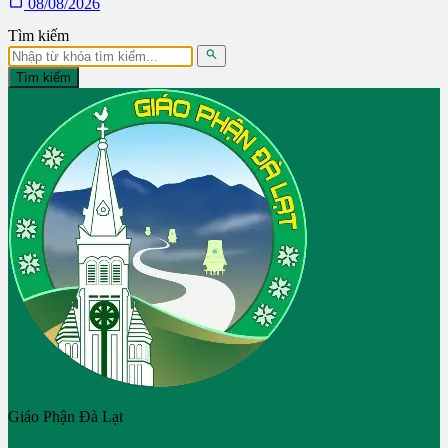

08/08/2026
Tìm kiếm

Tìm kiếm
Giáo Phận Đà Lạt