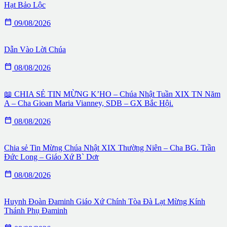
Hạt Bảo Lộc

09/08/2026
Dẫn Vào Lời Chúa

08/08/2026
📖 CHIA SẺ TIN MỪNG K’HO – Chúa Nhật Tuần XIX TN Năm
A – Cha Gioan Maria Vianney, SDB – GX Bắc Hội.

08/08/2026
Chia sẻ Tin Mừng Chúa Nhật XIX Thường Niên – Cha BG. Trần
Đức Long – Giáo Xứ B` Dơr

08/08/2026
Huynh Đoàn Đaminh Giáo Xứ Chính Tòa Đà Lạt Mừng Kính
Thánh Phụ Đaminh