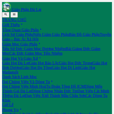
Giáo Phận Đà Lạt


TRANG CHỦ

Giới Thiệu

Tổng Quan Giáo Phận
Lịch Sử Giáo Phận
Niên Giám Giáo Phận
Bản Đồ Giáo Phận
Truyền
Giáo – Bác Ái Xã Hội

Giám Mục Giáo Phận
Tiểu Sử Đức Giám Mục Đương Nhiệm
Bài Giảng Đức Giám
Mục
Các Đức Giám Mục Tiền Nhiệm

Giáo Hạt Và Giáo Xứ
Giáo Hạt Đà Lạt
Giáo Hạt Bảo Lộc
Giáo Hạt Đức Trọng
Giáo Hạt
Đơn Dương
Giáo Hạt Đạ Tông
Giáo Hạt Di Linh
Giáo Hạt
Madaguôi
Danh Sách Linh Mục

Đại Chủng Viện Và Dòng Tu
Đại Chủng Viện Minh Hoà
Tu Đoàn Tông Đồ ICM
Dòng Mến
Thánh Giá Đà Lạt
Dòng Chứng Nhân Đức Tin
Đan Viện Cát Minh
Têrêsa Đà Lạt
Đan Viện Xitô Thánh Mẫu Châu Sơn
Các Dòng Tu
Khác
Giờ Lễ

Phụng Vụ