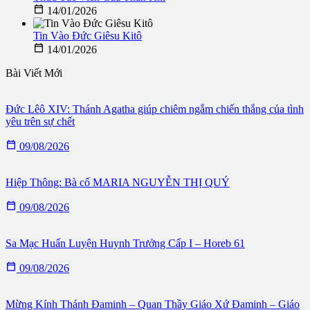

14/01/2026
Tin Vào Đức Giêsu Kitô

14/01/2026
Bài Viết Mới
Đức Lêô XIV: Thánh Agatha giúp chiêm ngắm chiến thắng của tình
yêu trên sự chết

09/08/2026
Hiệp Thông: Bà cố MARIA NGUYỄN THỊ QUÝ

09/08/2026
Sa Mạc Huấn Luyện Huynh Trưởng Cấp I – Horeb 61

09/08/2026
Mừng Kính Thánh Đaminh – Quan Thầy Giáo Xứ Đaminh – Giáo