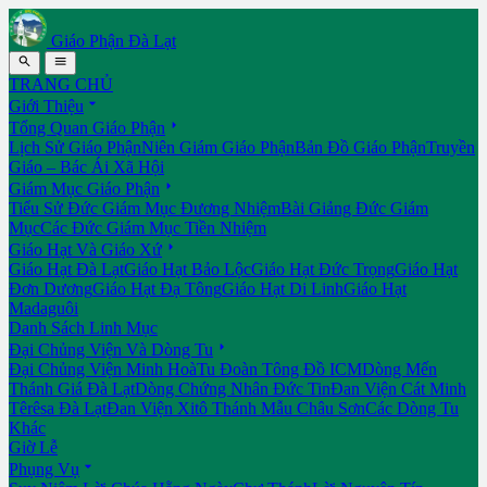
Giáo Phận Đà Lạt


TRANG CHỦ

Giới Thiệu

Tổng Quan Giáo Phận
Lịch Sử Giáo Phận
Niên Giám Giáo Phận
Bản Đồ Giáo Phận
Truyền
Giáo – Bác Ái Xã Hội

Giám Mục Giáo Phận
Tiểu Sử Đức Giám Mục Đương Nhiệm
Bài Giảng Đức Giám
Mục
Các Đức Giám Mục Tiền Nhiệm

Giáo Hạt Và Giáo Xứ
Giáo Hạt Đà Lạt
Giáo Hạt Bảo Lộc
Giáo Hạt Đức Trọng
Giáo Hạt
Đơn Dương
Giáo Hạt Đạ Tông
Giáo Hạt Di Linh
Giáo Hạt
Madaguôi
Danh Sách Linh Mục

Đại Chủng Viện Và Dòng Tu
Đại Chủng Viện Minh Hoà
Tu Đoàn Tông Đồ ICM
Dòng Mến
Thánh Giá Đà Lạt
Dòng Chứng Nhân Đức Tin
Đan Viện Cát Minh
Têrêsa Đà Lạt
Đan Viện Xitô Thánh Mẫu Châu Sơn
Các Dòng Tu
Khác
Giờ Lễ

Phụng Vụ