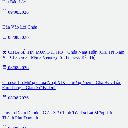
Hạt Bảo Lộc

09/08/2026
Dẫn Vào Lời Chúa

08/08/2026
📖 CHIA SẺ TIN MỪNG K’HO – Chúa Nhật Tuần XIX TN Năm
A – Cha Gioan Maria Vianney, SDB – GX Bắc Hội.

08/08/2026
Chia sẻ Tin Mừng Chúa Nhật XIX Thường Niên – Cha BG. Trần
Đức Long – Giáo Xứ B` Dơr

08/08/2026
Huynh Đoàn Đaminh Giáo Xứ Chính Tòa Đà Lạt Mừng Kính
Thánh Phụ Đaminh
