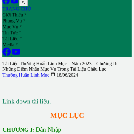

TRANG CHỦ

Giới Thiệu

Phụng Vụ

Mục Vụ

Tin Tức

Tài Liệu

Media
Tài Liệu Thường Huấn Linh Mục – Năm 2023 – Chương II:
Những Điểm Nhấn Mục Vụ Trong Tài Liệu Châu Lục

Thường Huấn Linh Mục
18/06/2024
Link down tài liệu.
MỤC LỤC
Dẫn Nhập
CHƯƠNG I: