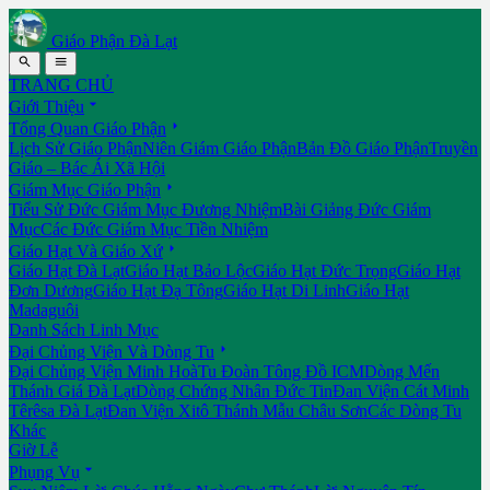
Giáo Phận Đà Lạt


TRANG CHỦ

Giới Thiệu

Tổng Quan Giáo Phận
Lịch Sử Giáo Phận
Niên Giám Giáo Phận
Bản Đồ Giáo Phận
Truyền
Giáo – Bác Ái Xã Hội

Giám Mục Giáo Phận
Tiểu Sử Đức Giám Mục Đương Nhiệm
Bài Giảng Đức Giám
Mục
Các Đức Giám Mục Tiền Nhiệm

Giáo Hạt Và Giáo Xứ
Giáo Hạt Đà Lạt
Giáo Hạt Bảo Lộc
Giáo Hạt Đức Trọng
Giáo Hạt
Đơn Dương
Giáo Hạt Đạ Tông
Giáo Hạt Di Linh
Giáo Hạt
Madaguôi
Danh Sách Linh Mục

Đại Chủng Viện Và Dòng Tu
Đại Chủng Viện Minh Hoà
Tu Đoàn Tông Đồ ICM
Dòng Mến
Thánh Giá Đà Lạt
Dòng Chứng Nhân Đức Tin
Đan Viện Cát Minh
Têrêsa Đà Lạt
Đan Viện Xitô Thánh Mẫu Châu Sơn
Các Dòng Tu
Khác
Giờ Lễ

Phụng Vụ