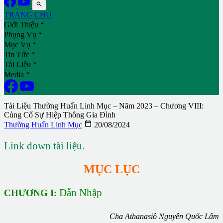

TRANG CHỦ

Giới Thiệu

Phụng Vụ

Mục Vụ

Tin Tức

Tài Liệu

Media
Tài Liệu Thường Huấn Linh Mục – Năm 2023 – Chương VIII:
Củng Cố Sự Hiệp Thông Gia Đình

Thường Huấn Linh Mục
20/08/2024
Link down tài liệu.
MỤC LỤC
Dẫn Nhập
CHƯƠNG I:
Cha Athanasiô Nguyễn Quốc Lâm