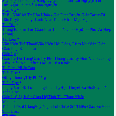
Suy Niệm Lời Chúa Hằng Ngày
Chư Thánh
Lời Nguyện Tín
Hữu
Nghi Thức Và Kinh Nguyện

Mục Vụ
Thiếu Nhi
Giới Trẻ
Hôn Nhân - Gia Đình
Truyền Giáo
Caritas
Di
Dân
Truyền Thông
Thánh Nhạc
Tham Khảo Mục Vụ

Tin Tức
Thông Báo
Tin Tức Giáo Phận
Tin Tức Giáo Hội
Cáo Phó Và Hiệp
Thông

Tài Liệu
Văn Kiện Toà Thánh
Văn Kiện Hội Đồng Giám Mục
Văn Kiện
Giáo Phận
Kinh Thánh

Giáo Lý
Giáo Lý Dự Tòng
Giáo Lý Phổ Thông
Giáo Lý Hôn Nhân
Giáo Lý
Viên
Thiếu Nhi Thánh Thể
Tài Liệu Khác
Tu Đức - Nhân Bản

Triết Học
Đông Phương
Tây Phương

Thần Học
Phụng Vụ - Bí Tích
Tín Lý
Luân Lý
Học Thuyết Xã Hội
Suy Tư
Thần Học
Giáo Luật
Lịch Sử Giáo Hội
Tĩnh Tâm
Tham Khảo

Media
Thánh Lễ
Bài Giảng
Suy Niệm Lời Chúa
Giới Thiệu Giáo Xứ
Video
Sinh Hoạt