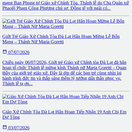
mạng Ban Phụng tự Giáo xứ Chính Tòa. Thánh lễ do Cha Quản xứ
Phaolô Phạm Công Phương chủ sự. Đồng tế với ngài có...
Giới Trẻ Giáo Xứ Chính Tòa Đà Lạt Hân Hoan Mừng Lễ Bổn
Mạng – Thánh Nữ Maria Goretti

07/07/2026
Chiều ngày 06/07/2026, Giới trẻ Giáo xứ Chính tòa Đà Lạt đã hân
hoan tổ chức Thánh lễ mừng kính Thánh nữ Maria Goretti – Quan
thầy của giới trẻ giáo xứ. Đây là dịp để các bạn trẻ cùng nhìn lại
hành trình đức tin và thắp sáng thêm lý tưởng dấn thân phục vụ.
Thánh lễ tạ ơn...
Giáo Xứ Chính Tòa Đà Lạt Hân Hoan Tiếp Nhận 19 Anh Chị Em
Dự Tòng

03/07/2026