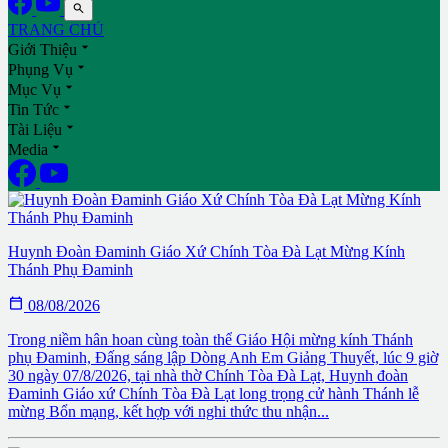

TRANG CHỦ

Giới Thiệu

Phụng Vụ

Mục Vụ

Tin Tức

Tài Liệu

Media
Huynh Đoàn Đaminh Giáo Xứ Chính Tòa Đà Lạt Mừng Kính
Thánh Phụ Đaminh

08/08/2026
Trong niềm hân hoan cùng toàn thể Giáo Hội mừng kính Thánh
phụ Đaminh, Đấng sáng lập Dòng Anh Em Giảng Thuyết, lúc 9 giờ
30 ngày 07/8/2026, tại nhà thờ Chính Tòa Đà Lạt, Huynh đoàn
Đaminh Giáo xứ Chính Tòa Đà Lạt long trọng cử hành Thánh lễ
mừng Bổn mạng, kết hợp với nghi thức thu nhận...