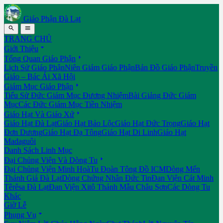
Giáo Phận Đà Lạt


TRANG CHỦ

Giới Thiệu

Tổng Quan Giáo Phận
Lịch Sử Giáo Phận
Niên Giám Giáo Phận
Bản Đồ Giáo Phận
Truyền
Giáo – Bác Ái Xã Hội

Giám Mục Giáo Phận
Tiểu Sử Đức Giám Mục Đương Nhiệm
Bài Giảng Đức Giám
Mục
Các Đức Giám Mục Tiền Nhiệm

Giáo Hạt Và Giáo Xứ
Giáo Hạt Đà Lạt
Giáo Hạt Bảo Lộc
Giáo Hạt Đức Trọng
Giáo Hạt
Đơn Dương
Giáo Hạt Đạ Tông
Giáo Hạt Di Linh
Giáo Hạt
Madaguôi
Danh Sách Linh Mục

Đại Chủng Viện Và Dòng Tu
Đại Chủng Viện Minh Hoà
Tu Đoàn Tông Đồ ICM
Dòng Mến
Thánh Giá Đà Lạt
Dòng Chứng Nhân Đức Tin
Đan Viện Cát Minh
Têrêsa Đà Lạt
Đan Viện Xitô Thánh Mẫu Châu Sơn
Các Dòng Tu
Khác
Giờ Lễ

Phụng Vụ