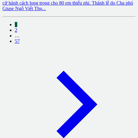
cử hành cách long trọng cho 80 em thiếu nhi. Thánh lễ do Cha phó
Giuse Ngô Viết Thụ...
1
2
…
57