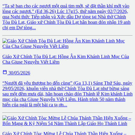
“Ta sẽ ban cho các ngươi một quả tim mới, sẽ đặt thần khí mới vào
lòng các ngươi.” (Ed 36,26) Lúc 17g15, thứ năm ngày 02/7/2026,
qua Nghi thức Tiếp nhận và Xức dầu Dự tòng tại Nhà thờ Chính
Tòa Đà Lạt, Giáo xứ Chính Tòa Đà Lạt hân hoan đón nhận 19 anh
chị em Dự tòng...
Giáo Xứ Chính Tòa Đà Lạt: Hồng Ân Kim Khánh Linh Mục Của
Cha Giuse Nguyễn Viết Liêm

30/05/2026
“Người đã yêu thương họ đến cùng” (Ga 13,1) Sáng Thứ Sáu, ngày
29/05/2026, khuôn viên nhà thờ Chính Tòa Đà Lạt như bừng sáng
sau một đêm mưa dài, hân hoan chào đón Thánh lễ Kim khánh Linh
mục của cha Giuse Nguyễn Viết Liêm. Hành trình 50 năm thánh
hiến của ngài là một bài ca tạ ơn...
Giáo Xứ Chính Tòa: Mừng Lễ Chúa Thánh Thần Hiện Xuống –