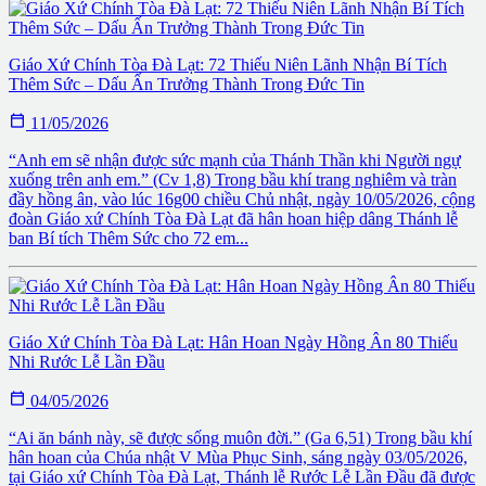
Giáo Xứ Chính Tòa Đà Lạt: 72 Thiếu Niên Lãnh Nhận Bí Tích
Thêm Sức – Dấu Ấn Trưởng Thành Trong Đức Tin

11/05/2026
“Anh em sẽ nhận được sức mạnh của Thánh Thần khi Người ngự
xuống trên anh em.” (Cv 1,8) Trong bầu khí trang nghiêm và tràn
đầy hồng ân, vào lúc 16g00 chiều Chủ nhật, ngày 10/05/2026, cộng
đoàn Giáo xứ Chính Tòa Đà Lạt đã hân hoan hiệp dâng Thánh lễ
ban Bí tích Thêm Sức cho 72 em...
Giáo Xứ Chính Tòa Đà Lạt: Hân Hoan Ngày Hồng Ân 80 Thiếu
Nhi Rước Lễ Lần Đầu

04/05/2026
“Ai ăn bánh này, sẽ được sống muôn đời.” (Ga 6,51) Trong bầu khí
hân hoan của Chúa nhật V Mùa Phục Sinh, sáng ngày 03/05/2026,
tại Giáo xứ Chính Tòa Đà Lạt, Thánh lễ Rước Lễ Lần Đầu đã được