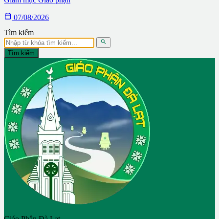

07/08/2026
Tìm kiếm

Tìm kiếm
Giáo Phận Đà Lạt