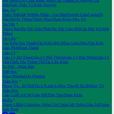
Suy Niệm Lời Chúa Hằng Ngày
Chư Thánh
Lời Nguyện Tín
Hữu
Nghi Thức Và Kinh Nguyện

Mục Vụ
Thiếu Nhi
Giới Trẻ
Hôn Nhân - Gia Đình
Truyền Giáo
Caritas
Di
Dân
Truyền Thông
Thánh Nhạc
Tham Khảo Mục Vụ

Tin Tức
Thông Báo
Tin Tức Giáo Phận
Tin Tức Giáo Hội
Cáo Phó Và Hiệp
Thông

Tài Liệu
Văn Kiện Toà Thánh
Văn Kiện Hội Đồng Giám Mục
Văn Kiện
Giáo Phận
Kinh Thánh

Giáo Lý
Giáo Lý Dự Tòng
Giáo Lý Phổ Thông
Giáo Lý Hôn Nhân
Giáo Lý
Viên
Thiếu Nhi Thánh Thể
Tài Liệu Khác
Tu Đức - Nhân Bản

Triết Học
Đông Phương
Tây Phương

Thần Học
Phụng Vụ - Bí Tích
Tín Lý
Luân Lý
Học Thuyết Xã Hội
Suy Tư
Thần Học
Giáo Luật
Lịch Sử Giáo Hội
Tĩnh Tâm
Tham Khảo

Media
Thánh Lễ
Bài Giảng
Suy Niệm Lời Chúa
Giới Thiệu Giáo Xứ
Video
Sinh Hoạt