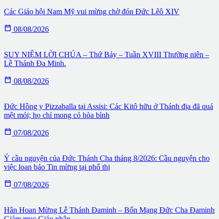
Các Giáo hội Nam Mỹ vui mừng chờ đón Đức Lêô XIV

08/08/2026
SUY NIỆM LỜI CHÚA – Thứ Bảy – Tuần XVIII Thường niên –
Lễ Thánh Đa Minh.

08/08/2026
Đức Hồng y Pizzaballa tại Assisi: Các Kitô hữu ở Thánh địa đã quá
mệt mỏi; họ chỉ mong có hòa bình

07/08/2026
Ý cầu nguyện của Đức Thánh Cha tháng 8/2026: Cầu nguyện cho
việc loan báo Tin mừng tại phố thị

07/08/2026
Hân Hoan Mừng Lễ Thánh Đaminh – Bổn Mạng Đức Cha Đaminh
Giám mục Giáo phận