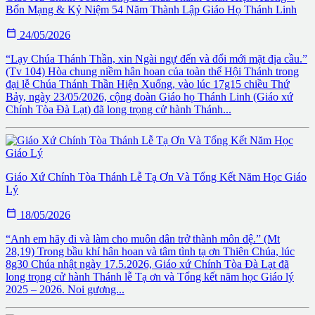
Bổn Mạng & Kỷ Niệm 54 Năm Thành Lập Giáo Họ Thánh Linh

24/05/2026
“Lạy Chúa Thánh Thần, xin Ngài ngự đến và đổi mới mặt địa cầu.”
(Tv 104) Hòa chung niềm hân hoan của toàn thể Hội Thánh trong
đại lễ Chúa Thánh Thần Hiện Xuống, vào lúc 17g15 chiều Thứ
Bảy, ngày 23/05/2026, cộng đoàn Giáo họ Thánh Linh (Giáo xứ
Chính Tòa Đà Lạt) đã long trọng cử hành Thánh...
Giáo Xứ Chính Tòa Thánh Lễ Tạ Ơn Và Tổng Kết Năm Học Giáo
Lý

18/05/2026
“Anh em hãy đi và làm cho muôn dân trở thành môn đệ.” (Mt
28,19) Trong bầu khí hân hoan và tâm tình tạ ơn Thiên Chúa, lúc
8g30 Chúa nhật ngày 17.5.2026, Giáo xứ Chính Tòa Đà Lạt đã
long trọng cử hành Thánh lễ Tạ ơn và Tổng kết năm học Giáo lý
2025 – 2026. Noi gương...