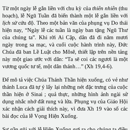
Từ một ngày lễ gắn liền với chu kỳ của
thiên nhiên
(thu
hoạch), lễ Ngũ Tuần đã biến thành một lễ gắn liền với
lịch sử
cứu độ. Theo một bản văn của phụng vụ Do thái
hiện nay, “Ngày lễ các tuần là ngày ban tặng Ngũ Thư
của chúng ta”. Khi rời Ai Cập, dân đã đi năm mươi
ngày trong sa mạc, và cuối cuộc hành trình này, Đức
Chúa đã ban Lề Luật cho Môsê, thiết lập trên nền tảng
này một giao ước với dân: “Ta sẽ coi các ngươi là một
vương quốc tư tế, một dân thánh…” (Xh 19,4-6).
Để mô tả việc Chúa Thánh Thần hiện xuống, có vẻ như
thánh Luca đã tự ý lấy lại những nét đặc trưng của cuộc
thần hiện ở Sinai ; quả thực, những hình ảnh ngài sử
dụng nhắc nhớ đất rung và lửa. Phụng vụ của Giáo Hội
xác nhận cách giải thích này, vì đưa Xh 19 vào số các
bài đọc của lễ Vọng Hiện Xuống.
Sự gần gũi với lễ Hiện Xuống gợi ra cho chúng ta điều