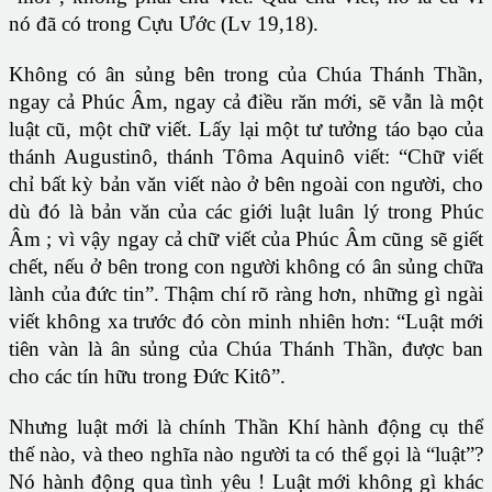
nó đã có trong Cựu Ước (Lv 19,18).
Không có ân sủng bên trong của Chúa Thánh Thần,
ngay cả Phúc Âm, ngay cả điều răn mới, sẽ vẫn là một
luật cũ, một chữ viết. Lấy lại một tư tưởng táo bạo của
thánh Augustinô, thánh Tôma Aquinô viết: “Chữ viết
chỉ bất kỳ bản văn viết nào ở bên ngoài con người, cho
dù đó là bản văn của các giới luật luân lý trong Phúc
Âm ; vì vậy ngay cả chữ viết của Phúc Âm cũng sẽ giết
chết, nếu ở bên trong con người không có ân sủng chữa
lành của đức tin”. Thậm chí rõ ràng hơn, những gì ngài
viết không xa trước đó còn minh nhiên hơn: “Luật mới
tiên vàn là ân sủng của Chúa Thánh Thần, được ban
cho các tín hữu trong Đức Kitô”.
Nhưng luật mới là chính Thần Khí hành động cụ thể
thế nào, và theo nghĩa nào người ta có thể gọi là “luật”?
Nó hành động qua tình yêu ! Luật mới không gì khác