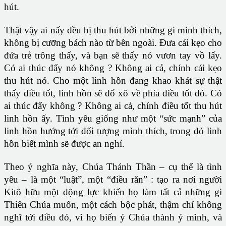
hút.
Thật vậy ai nấy đều bị thu hút bởi những gì mình thích,
không bị cưỡng bách nào từ bên ngoài. Đưa cái kẹo cho
đứa trẻ trông thấy, và bạn sẽ thấy nó vươn tay vồ lấy.
Có ai thúc đẩy nó không ? Không ai cả, chính cái kẹo
thu hút nó. Cho một linh hồn đang khao khát sự thật
thấy điều tốt, linh hồn sẽ đổ xô về phía điều tốt đó. Có
ai thúc đẩy không ? Không ai cả, chính điều tốt thu hút
linh hồn ấy. Tình yêu giống như một “sức mạnh” của
linh hồn hướng tới đối tượng mình thích, trong đó linh
hồn biết mình sẽ được an nghỉ.
Theo ý nghĩa này, Chúa Thánh Thần – cụ thể là tình
yêu – là một “luật”, một “điều răn” : tạo ra nơi người
Kitô hữu một động lực khiến họ làm tất cả những gì
Thiên Chúa muốn, một cách bộc phát, thậm chí không
nghĩ tới điều đó, vì họ biến ý Chúa thành ý mình, và