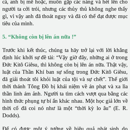
cá, anh bị mê hoặc, muốn gặp các nàng và hét lên cho
người ta cởi trói, nhưng các thủy thủ không nghe thấy
gì, vì vậy anh đã thoát nguy và đã có thể đạt được mục
tiêu của mình.
5. “Không còn bị lên án nữa !”
Trước khi kết thúc, chúng ta hãy trở lại với lời khẳng
định lúc khởi sự đề tài: “Vậy giờ đây, những ai ở trong
Đức Kitô Giêsu, thì không còn bị lên án nữa. Thật vậy,
luật của Thần Khí ban sự sống trong Đức Kitô Giêsu,
đã giải thoát tôi khỏi luật của tội và sự chết”. Thế giới
thời thánh Tông Đồ bị khái niệm về án phạt và xa lìa
thần linh ám ảnh. Người ta tìm cách vượt qua bằng các
hình thức phụng tự bí ẩn khác nhau. Một học giả lớn về
thời cổ đã coi nó như là một “thời kỳ lo âu” (E. R.
Dodds).
Để có được một ý tưởng về hiệu quả phát sinh do