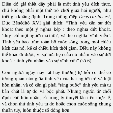
Điều đó giả thiết đây phải là một tình yêu đích thực,
chứ không phải một thứ trò chơi giữa hai người, như
triết gia khẳng định. Trong thông điệp
Deus caritas est
,
Đức Bênêđitô XVI giải thích: “Tình yêu cần sự dứt
khoát theo một ý nghĩa kép : theo nghĩa dứt khoát,
‘duy chỉ một người mà thôi’, và theo nghĩa ‘vĩnh viễn’.
Tình yêu bao trùm toàn bộ cuộc sống trong mọi chiều
kích của nó, kể cả chiều kích thời gian. Điều này không
thể khác đi được, vì sự hứa hẹn của nó nhắm vào sự dứt
khoát : tình yêu nhắm vào sự vĩnh cửu” (số 6).
Con người ngày nay rất hay thường tự hỏi có thể có
tương quan nào giữa tình yêu của hai người trẻ và luật
hôn nhân, và có cần gì phải “ràng buộc” tình yêu mà tự
bản chất là tự do và bộc phát. Những người từ chối
định chế hôn nhân, cả trong lý thuyết lẫn trên thực tế,
và chọn thứ tình yêu tự do hoặc chọn cuộc sống chung
thuần túy, luôn thuộc số đông hơn.