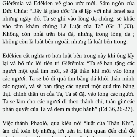
Giêrêmia và Edêkien về giao ước mới. Sấm ngôn của
Đức Chúa: “Đây là giao ước Ta sẽ lập với nhà Israel sau
những ngày đó. Ta sẽ ghi vào lòng dạ chúng, sẽ khắc
vào tâm khảm chúng Lề Luật của Ta” (Gr 31,33).
Không còn phải trên bia đá, nhưng trong lòng dạ ;
không còn là luật bên ngoài, nhưng là luật bên trong.
Edêkien cắt nghĩa rõ hơn luật bên trong này khi ông lấy
lại và bổ túc lời tiên tri Giêrêmia: “Ta sẽ ban tặng các
ngươi một quả tim mới, sẽ đặt thần khí mới vào lòng
các ngươi. Ta sẽ bỏ đi quả tim bằng đá khỏi thân mình
các ngươi, và sẽ ban tặng các ngươi một quả tim bằng
thịt. chính thần trí của Ta, Ta sẽ đặt vào lòng các ngươi.
Ta sẽ làm cho các ngươi đi theo thánh chỉ, tuân giữ các
phán quyết của Ta và đem ra thực hành” (Ed 36,26-27).
Việc thánh Phaolô, qua kiểu nói “luật của Thần Khí”,
ám chỉ toàn bộ những lời tiên tri liên quan đến chủ đề