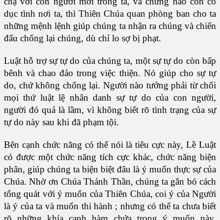
chạ với con người mới trong ta, và chừng nào còn có
dục tình nơi ta, thì Thiên Chúa quan phòng ban cho ta
những mệnh lệnh giúp chúng ta nhận ra chúng và chiến
đấu chống lại chúng, dù chỉ lo sợ bị phạt.
Luật hỗ trợ sự tự do của chúng ta, một sự tự do còn bấp
bênh và chao đảo trong việc thiện. Nó giúp cho sự tự
do, chứ không chống lại. Người nào tưởng phải từ chối
mọi thứ luật lệ nhân danh sự tự do của con người,
người đó quả là lầm, vì không biết rõ tình trạng của sự
tự do này sau khi đã phạm tội.
Bên cạnh chức năng có thể nói là tiêu cực này, Lề Luật
có được một chức năng tích cực khác, chức năng biện
phân, giúp chúng ta biện biệt đâu là ý muốn thực sự của
Chúa. Nhờ ơn Chúa Thánh Thần, chúng ta gắn bó cách
tổng quát với ý muốn của Thiên Chúa, coi ý của Người
là ý của ta và muốn thi hành ; nhưng có thể ta chưa biết
rõ những khía cạnh hàm chứa trong ý muốn này.