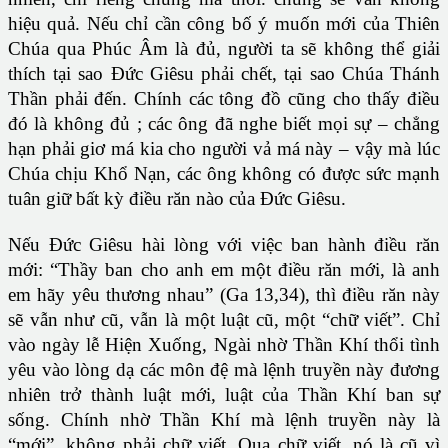
hiệu quả. Nếu chỉ cần công bố ý muốn mới của Thiên
Chúa qua Phúc Âm là đủ, người ta sẽ không thể giải
thích tại sao Đức Giêsu phải chết, tại sao Chúa Thánh
Thần phải đến. Chính các tông đồ cũng cho thấy điều
đó là không đủ ; các ông đã nghe biết mọi sự – chẳng
hạn phải giơ má kia cho người vả má này – vậy mà lúc
Chúa chịu Khổ Nạn, các ông không có được sức mạnh
tuân giữ bất kỳ điều răn nào của Đức Giêsu.
Nếu Đức Giêsu hài lòng với việc ban hành điều răn
mới: “Thầy ban cho anh em một điều răn mới, là anh
em hãy yêu thương nhau” (Ga 13,34), thì điều răn này
sẽ vẫn như cũ, vẫn là một luật cũ, một “chữ viết”. Chỉ
vào ngày lễ Hiện Xuống, Ngài nhờ Thần Khí thổi tình
yêu vào lòng dạ các môn đệ mà lệnh truyền này đương
nhiên trở thành luật mới, luật của Thần Khí ban sự
sống. Chính nhờ Thần Khí mà lệnh truyền này là
“mới”, không phải chữ viết. Qua chữ viết, nó là cũ vì