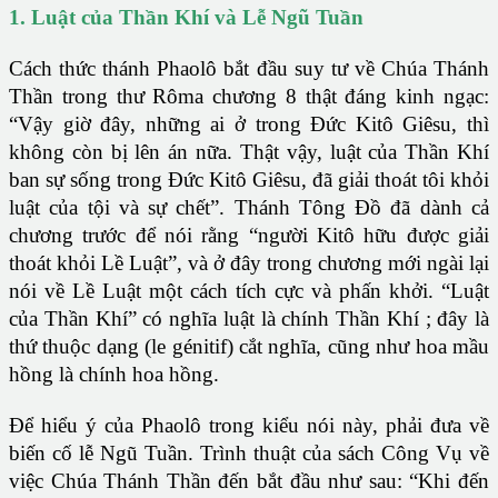
1. Luật của Thần Khí và Lễ Ngũ Tuần
Cách thức thánh Phaolô bắt đầu suy tư về Chúa Thánh
Thần trong thư Rôma chương 8 thật đáng kinh ngạc:
“Vậy giờ đây, những ai ở trong Đức Kitô Giêsu, thì
không còn bị lên án nữa. Thật vậy, luật của Thần Khí
ban sự sống trong Đức Kitô Giêsu, đã giải thoát tôi khỏi
luật của tội và sự chết”. Thánh Tông Đồ đã dành cả
chương trước để nói rằng “người Kitô hữu được giải
thoát khỏi Lề Luật”, và ở đây trong chương mới ngài lại
nói về Lề Luật một cách tích cực và phấn khởi. “Luật
của Thần Khí” có nghĩa luật là chính Thần Khí ; đây là
thứ thuộc dạng (le génitif) cắt nghĩa, cũng như hoa mầu
hồng là chính hoa hồng.
Để hiểu ý của Phaolô trong kiểu nói này, phải đưa về
biến cố lễ Ngũ Tuần. Trình thuật của sách Công Vụ về
việc Chúa Thánh Thần đến bắt đầu như sau: “Khi đến