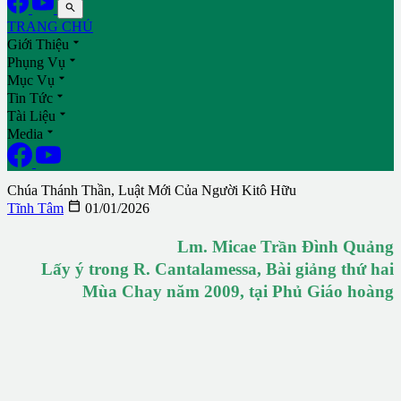

TRANG CHỦ

Giới Thiệu

Phụng Vụ

Mục Vụ

Tin Tức

Tài Liệu

Media
Chúa Thánh Thần, Luật Mới Của Người Kitô Hữu

Tĩnh Tâm
01/01/2026
Lm. Micae Trần Đình Quảng
Lấy ý trong R. Cantalamessa, Bài giảng thứ hai
Mùa Chay năm 2009, tại Phủ Giáo hoàng