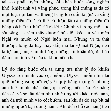
tại sao phải tuyên những lời khấn buộc sống nghèo
khó, khiết tịnh và vâng phục, trong khi chúng ta đã có
một luật nội tâm và thiêng liêng lôi cuốn ta giữ và sống
những điều đó ? có thể có được tất cả những điều đó
bằng cách “thu hút” ? Trả lời : Chính vì trong một lúc
sốt sắng, ta cảm thấy được Chúa lôi kéo, ta yêu mến
Ngài và muốn có Ngài luôn mãi. Nhưng vì ta thất
thường, lòng dạ hay thay đổi, mà lại sợ mất Ngài, nên
ta tự ràng buộc mình bằng những lời khấn đó, để bảo
đảm cho tình yêu của ta khỏi biến chất.
Lý do ràng buộc của ta cũng tựa như lý do khiến
Ulysse trói mình vào cột buồm. Ulysse muốn nhìn lại
quê hương và người vợ yêu quý bằng mọi giá, nhưng
anh biết mình phải băng qua vùng biển của các nàng
tiên cá, và sợ tầu đắm như nhiều người khác trước anh,
anh đã trói mình vào cột buồm, sau khi đã đổ sáp bịt tai
những người bạn đồng hành. Khi đến chỗ các nàng tiên