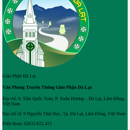
Giáo Phận Đà Lạt
Văn Phòng Truyền Thông Giáo Phận Đà Lạt
Địa chỉ: 9, Trần Quốc Toản, P. Xuân Hương – Đà Lạt, Lâm Đồng,
Việt Nam
Địa chỉ cũ: 9 Nguyễn Thái Học, Tp. Đà Lạt, Lâm Đồng, Việt Nam
Điện thoại: 02633.822.415