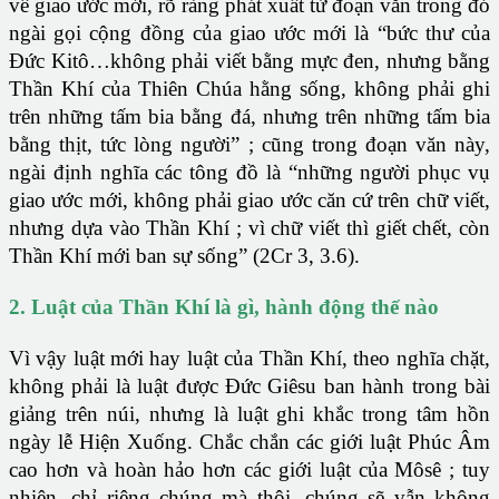
về giao ước mới, rõ ràng phát xuất từ đoạn văn trong đó
ngài gọi cộng đồng của giao ước mới là “bức thư của
Đức Kitô…không phải viết bằng mực đen, nhưng bằng
Thần Khí của Thiên Chúa hằng sống, không phải ghi
trên những tấm bia bằng đá, nhưng trên những tấm bia
bằng thịt, tức lòng người” ; cũng trong đoạn văn này,
ngài định nghĩa các tông đồ là “những người phục vụ
giao ước mới, không phải giao ước căn cứ trên chữ viết,
nhưng dựa vào Thần Khí ; vì chữ viết thì giết chết, còn
Thần Khí mới ban sự sống” (2Cr 3, 3.6).
2. Luật của Thần Khí là gì, hành động thế nào
Vì vậy luật mới hay luật của Thần Khí, theo nghĩa chặt,
không phải là luật được Đức Giêsu ban hành trong bài
giảng trên núi, nhưng là luật ghi khắc trong tâm hồn
ngày lễ Hiện Xuống. Chắc chắn các giới luật Phúc Âm
cao hơn và hoàn hảo hơn các giới luật của Môsê ; tuy
nhiên, chỉ riêng chúng mà thôi. chúng sẽ vẫn không