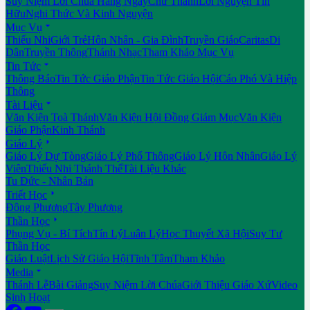
Suy Niệm Lời Chúa Hằng Ngày
Chư Thánh
Lời Nguyện Tín
Hữu
Nghi Thức Và Kinh Nguyện

Mục Vụ
Thiếu Nhi
Giới Trẻ
Hôn Nhân - Gia Đình
Truyền Giáo
Caritas
Di
Dân
Truyền Thông
Thánh Nhạc
Tham Khảo Mục Vụ

Tin Tức
Thông Báo
Tin Tức Giáo Phận
Tin Tức Giáo Hội
Cáo Phó Và Hiệp
Thông

Tài Liệu
Văn Kiện Toà Thánh
Văn Kiện Hội Đồng Giám Mục
Văn Kiện
Giáo Phận
Kinh Thánh

Giáo Lý
Giáo Lý Dự Tòng
Giáo Lý Phổ Thông
Giáo Lý Hôn Nhân
Giáo Lý
Viên
Thiếu Nhi Thánh Thể
Tài Liệu Khác
Tu Đức - Nhân Bản

Triết Học
Đông Phương
Tây Phương

Thần Học
Phụng Vụ - Bí Tích
Tín Lý
Luân Lý
Học Thuyết Xã Hội
Suy Tư
Thần Học
Giáo Luật
Lịch Sử Giáo Hội
Tĩnh Tâm
Tham Khảo

Media
Thánh Lễ
Bài Giảng
Suy Niệm Lời Chúa
Giới Thiệu Giáo Xứ
Video
Sinh Hoạt