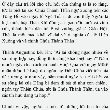
Ở đây câu trả lời cho câu hỏi của chúng ta là rõ ràng,
tức là biết tại sao Chúa Thánh Thần ngự xuống trên các
Tông Đồ vào ngày lễ Ngũ Tuần : để cho thấy Người là
luật mới, luật Thần Khí đóng ấn giao ước mới và vĩnh
cửu, thánh hiến dân tư tế và vương giả là Giáo Hội.
Thật là một mạc khải vĩ đại về ý nghĩa của lễ Hiện
Xuống và về chính Chúa Thánh Thần !
Thánh Augustinô kêu lên: “Ai lại không ngạc nhiên về
sự trùng hợp này, đồng thời cũng khác biệt này ?” Năm
mươi ngày chia cách cử hành Vượt Qua với ngày Môsê
nhận được Lề Luật do ngón tay Đức Chúa viết trên bia
đá ; tương tự như vậy, năm mươi ngày sau cái chết và
sự sống lại của Đấng bị đem đi sát tế như con chiên,
ngón tay Thiên Chúa, tức là Chúa Thánh Thần, ùa vào
các tín hữu đang tụ họp.”
Chính vì vậy, người ta hiểu rõ những lời tiên tri của