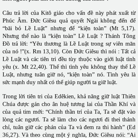
Câu trả lời của Kitô giáo cho vấn đề này phát xuất từ
Phúc Âm. Đức Giêsu quả quyết Ngài không đến để
“bãi bỏ Lề Luật” nhưng để “kiện toàn” (Mt 5,17).
Nhưng thế nào là “kiện toàn” Lề Luật ? Thánh Tông
Đồ trả lời: “Yêu thương là Lề Luật trong sự viên mãn
của nó !”(x. Rm 13,10). Còn Đức Giêsu thì nói : Tất cả
Lề Luật và các tiên tri đều tùy thuộc vào giới luật tình
yêu (x. Mt 22,40). Thế thì tình yêu không thay thế Lề
Luật, nhưng tuân giữ nó, “kiện toàn” nó. Tình yêu là
sức mạnh duy nhất có thể giúp người ta giữ luật.
Trong lời tiên tri của Edêkien, khả năng giữ luật Thiên
Chúa được gán cho ân huệ tương lai của Thần Khí và
của quả tim mới: “Chính thần trí của Ta, Ta sẽ đặt vào
lòng các ngươi. Ta sẽ làm cho các ngươi đi thei thánh
chỉ, tuân giữ các phán của Ta và đem ra thi hành” (Ed
36,27). Và theo cùng một ý nghĩa, Đức Giêsu nói: “Ai