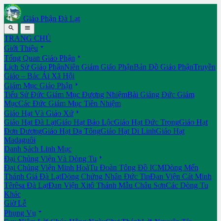
Giáo Phận Đà Lạt


TRANG CHỦ

Giới Thiệu

Tổng Quan Giáo Phận
Lịch Sử Giáo Phận
Niên Giám Giáo Phận
Bản Đồ Giáo Phận
Truyền
Giáo – Bác Ái Xã Hội

Giám Mục Giáo Phận
Tiểu Sử Đức Giám Mục Đương Nhiệm
Bài Giảng Đức Giám
Mục
Các Đức Giám Mục Tiền Nhiệm

Giáo Hạt Và Giáo Xứ
Giáo Hạt Đà Lạt
Giáo Hạt Bảo Lộc
Giáo Hạt Đức Trọng
Giáo Hạt
Đơn Dương
Giáo Hạt Đạ Tông
Giáo Hạt Di Linh
Giáo Hạt
Madaguôi
Danh Sách Linh Mục

Đại Chủng Viện Và Dòng Tu
Đại Chủng Viện Minh Hoà
Tu Đoàn Tông Đồ ICM
Dòng Mến
Thánh Giá Đà Lạt
Dòng Chứng Nhân Đức Tin
Đan Viện Cát Minh
Têrêsa Đà Lạt
Đan Viện Xitô Thánh Mẫu Châu Sơn
Các Dòng Tu
Khác
Giờ Lễ

Phụng Vụ