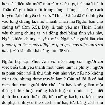
hơn là “điều răn mới” như Đức Giêsu gọi. Chúa Thánh
Thần đã ghi luật mới trong lòng chúng ta, bằng cách
truyền đạt tình yêu cho nó: “Thiên Chúa đã đổ tình yêu
vào lòng chúng ta, nhờ Thánh Thần mà Người ban cho
chúng ta” (Rm 5,5). Đây là tình yêu mà Thiên Chúa
yêu thương chúng ta, và đồng thời bằng tình yêu này,
Ngài khiến chúng ta yêu mến Ngài và người lân cận
(
amor quo Deus nos diligit et quo ipse nos dilectores sui
facit
). Đó là một khả năng mới để yêu.
Người tiếp cận Phúc Âm với não trạng con người coi
việc biến tình yêu thành một “điều răn” là phi lý ; người
ta phản bác : nó là thứ tình yêu nào vậy, nếu nó không
có tự do, nhưng được truyền làm ? Câu trả lời là có hai
cách đưa con người đến chỗ làm hay không làm một
điều gì đó : hoặc cưỡng bách hoặc thu hút ; luật thiết
định theo cách thứ nhất, tức cưỡng bách, có kèm theo
đe phạt; tình yêu theo cách thứ hai, tức bằng cách thu