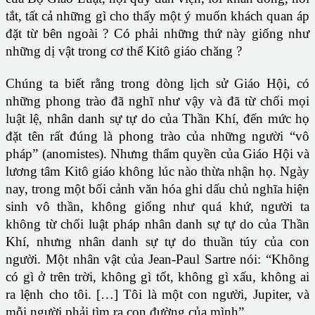
tắt, tất cả những gì cho thấy một ý muốn khách quan áp
đặt từ bên ngoài ? Có phải những thứ này giống như
những dị vật trong cơ thể Kitô giáo chăng ?
Chúng ta biết rằng trong dòng lịch sử Giáo Hội, có
những phong trào đã nghĩ như vậy và đã từ chối mọi
luật lệ, nhân danh sự tự do của Thần Khí, đến mức họ
đặt tên rất đúng là phong trào của những người “vô
pháp” (anomistes). Nhưng thẩm quyền của Giáo Hội và
lương tâm Kitô giáo không lúc nào thừa nhận họ. Ngày
nay, trong một bối cảnh văn hóa ghi dấu chủ nghĩa hiện
sinh vô thần, không giống như quá khứ, người ta
không từ chối luật pháp nhân danh sự tự do của Thần
Khí, nhưng nhân danh sự tự do thuần túy của con
người. Một nhân vật của Jean-Paul Sartre nói: “Không
có gì ở trên trời, không gì tốt, không gì xấu, không ai
ra lệnh cho tôi. […] Tôi là một con người, Jupiter, và
mỗi người phải tìm ra con đường của mình”.