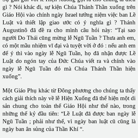
gì ? Nói khác đi, sự kiện Chúa Thánh Thần xuống trên
Giáo Hội vào chính ngày Israel tưởng niệm việc ban Lề
Luật và thiết lập giao ước có ý nghĩa gì ? Thánh
Augustinô đã đề ra cho mình câu hỏi này: “Tại sao
người Do Thái cũng mừng lễ Ngũ Tuần ? Thưa anh em,
có một mầu nhiệm vĩ đại và tuyệt vời ở đó : nếu anh em
để ý thì vào ngày lễ Ngũ Tuần, họ đã nhận được Lề
Luật do ngón tay của Đức Chúa viết ra và chính vào
ngày lễ Ngũ Tuần đó mà Chúa Thánh Thần hiện
xuống”.
Một Giáo Phụ khác từ Đông phương cho chúng ta thấy
cách giải thích này về lễ Hiện Xuống đã thể hiện một di
sản chung cho toàn thể Giáo Hội như thế nào, trong
những thế kỷ đầu tiên: “Lề Luật đã được ban ngày lễ
Ngũ Tuần ; phải như thế, vì ngày ban luật cũ cũng là
ngày ban ân sủng của Thần Khí “.