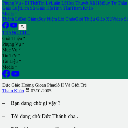
Phụng Vụ - Bí Tích
Tín Lý
Luân Lý
Học Thuyết Xã Hội
Suy Tư Thần
Giáo Luật
Lịch Sử Giáo Hội
Tĩnh Tâm
Tham Khảo

Media
Thánh Lễ
Bài Giảng
Suy Niệm Lời Chúa
Giới Thiệu Giáo Xứ
Video S

TRANG CHỦ

Giới Thiệu

Phụng Vụ

Mục Vụ

Tin Tức

Tài Liệu

Media
Đức Giáo Hoàng Gioan Phaolô II Và Giới Trẻ

Tham Khảo
03/01/2005
– Bạn đang chờ gì vậy ?
– Tôi dang chờ Đức Thánh cha .