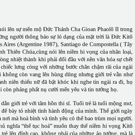
ã nói lên sự mến mộ Đức Thánh Cha Gioan Phaolô II trong
ững người thông báo sự ló dạng của mặt trời là Đức Kitô
s Aires (Argentine 1987), Santiago de Compostella ( Tây
inh Thiên Chúa,cùng nói lên niềm hi vọng của nhân loại,
ng nhiệt thành khi phải đối đầu với nền văn hóa sự chết
, chiếc lưng còng với những bước chân chậm rãi của ngài
gài không còn vang lên hùng dũng nhưng giới trẻ vẫn như
nh niên thiếu nữ đã bật khóc khi nghe tin ngài ra đi, họ
ôi còn phảng phất nụ cười mến yêu và tin tưởng họ.
ẫn giới trẻ với tâm hồn thi sĩ. Tuổi trẻ là tuổi mộng mơ,
 để bày tỏ nhiệt tình hành động của mình. Thế giới ngày
 nơi mà hoà bình và tình yêu có thể bao trùm mọi người.
chủ nghĩa “thế tục hoá” muốn thay thế niềm hi vọng Kitô
 trẻ lên đỉnh cao, không phải của những ảo tưởng, mà là