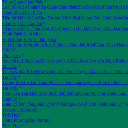

Tổng Quan Giáo Phận
Lịch Sử Giáo Phận
Niên Giám Giáo Phận
Bản Đồ Giáo Phận
Truyền 

Giám Mục Giáo Phận
Tiểu Sử Đức Giám Mục Đương Nhiệm
Bài Giảng Đức Giám Mục
Cá

Giáo Hạt Và Giáo Xứ
Giáo Hạt Đà Lạt
Giáo Hạt Bảo Lộc
Giáo Hạt Đức Trọng
Giáo Hạt Đơ
Danh Sách Linh Mục

Đại Chủng Viện Và Dòng Tu
Đại Chủng Viện Minh Hoà
Tu Đoàn Tông Đồ ICM
Dòng Mến Thánh 
Giờ Lễ

Phụng Vụ
Suy Niệm Lời Chúa Hằng Ngày
Chư Thánh
Lời Nguyện Tín Hữu
Ngh

Mục Vụ
Thiếu Nhi
Giới Trẻ
Hôn Nhân - Gia Đình
Truyền Giáo
Caritas
Di Dân
T

Tin Tức
Thông Báo
Tin Tức Giáo Phận
Tin Tức Giáo Hội
Cáo Phó Và Hiệp T

Tài Liệu
Văn Kiện Toà Thánh
Văn Kiện Hội Đồng Giám Mục
Văn Kiện Giáo

Giáo Lý
Giáo Lý Dự Tòng
Giáo Lý Phổ Thông
Giáo Lý Hôn Nhân
Giáo Lý V
Tu Đức - Nhân Bản

Triết Học
Đông Phương
Tây Phương

Thần Học