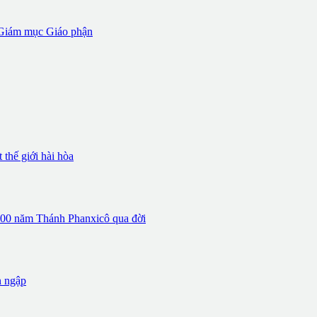
iám mục Giáo phận
thế giới hài hòa
 800 năm Thánh Phanxicô qua đời
n ngập