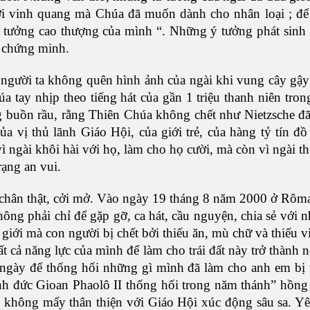
 với vinh quang mà Chúa đã muốn dành cho nhân loại ; 
lý tưởng cao thượng của mình “. Những ý tưởng phát sin
ã chứng minh.
n : người ta không quên hình ảnh của ngài khi vung cây gậy 
úa tay nhịp theo tiếng hát của gần 1 triệu thanh niên tro
g buồn rầu, rằng Thiên Chúa không chết như Nietzsche đ
a vị thủ lãnh Giáo Hội, của giới trẻ, của hàng tỷ tín đồ
ì ngài khôi hài với họ, làm cho họ cười, mà còn vì ngài t
rạng an vui.
ự chân thật, cởi mở. Vào ngày 19 tháng 8 năm 2000 ở Rôma
hông phải chỉ để gặp gỡ, ca hát, cầu nguyện, chia sẻ với 
giới mà con người bị chết bởi thiếu ăn, mù chữ và thiếu v
tất cả năng lực của mình để làm cho trái đất này trở thành 
 ngày để thống hối những gì mình đã làm cho anh em bị 
h đức Gioan Phaolô II thống hối trong năm thánh” hồng 
ời không mấy thân thiện với Giáo Hội xúc động sâu sa. Y