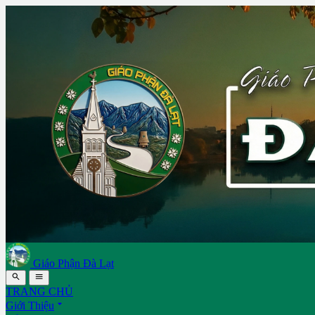
Giáo Phận Đà Lạt


TRANG CHỦ

Giới Thiệu