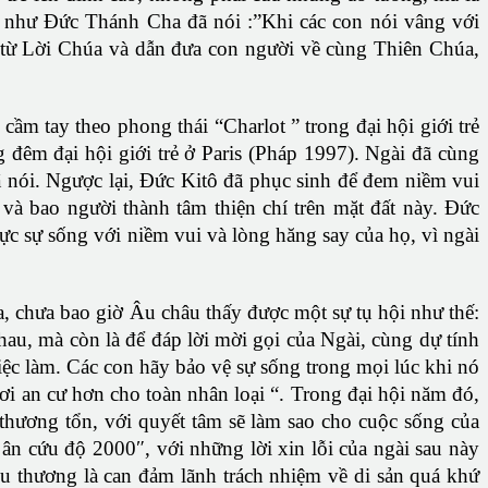
để như Đức Thánh Cha đã nói :”Khi các con nói vâng với
h từ Lời Chúa và dẫn đưa con người về cùng Thiên Chúa,
cầm tay theo phong thái “Charlot ” trong đại hội giới trẻ
ng đêm đại hội giới trẻ ở Paris (Pháp 1997). Ngài đã cùng
ã nói. Ngược lại, Đức Kitô đã phục sinh để đem niềm vui
 và bao người thành tâm thiện chí trên mặt đất này. Đức
hực sự sống với niềm vui và lòng hăng say của họ, vì ngài
, chưa bao giờ Âu châu thấy được một sự tụ hội như thế:
nhau, mà còn là để đáp lời mời gọi của Ngài, cùng dự tính
iệc làm. Các con hãy bảo vệ sự sống trong mọi lúc khi nó
nơi an cư hơn cho toàn nhân loại “. Trong đại hội năm đó,
thương tổn, với quyết tâm sẽ làm sao cho cuộc sống của
ân cứu độ 2000″, với những lời xin lỗi của ngài sau này
êu thương là can đảm lãnh trách nhiệm về di sản quá khứ