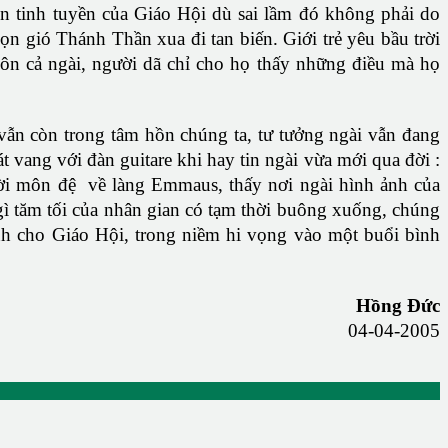
ện tinh tuyền của Giáo Hội dù sai lầm đó không phải do
n gió Thánh Thần xua đi tan biến. Giới trẻ yêu bầu trời
ôn cả ngài, người dã chỉ cho họ thấy những điều mà họ
i vẫn còn trong tâm hồn chúng ta, tư tưởng ngài vẫn đang
vang với đàn guitare khi hay tin ngài vừa mới qua đời :
ười môn đệ về làng Emmaus, thấy nơi ngài hình ảnh của
 gì tăm tối của nhân gian có tạm thời buông xuống, chúng
inh cho Giáo Hội, trong niềm hi vọng vào một buổi bình
Hồng Đức
04-04-2005