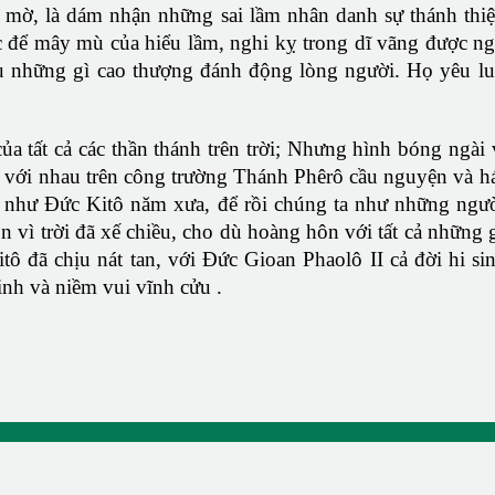
 mờ, là dám nhận những sai lầm nhân danh sự thánh thi
để mây mù của hiểu lầm, nghi kỵ trong dĩ vãng được ngọ
êu những gì cao thượng đánh động lòng người. Họ yêu lu
của tất cả các thần thánh trên trời; Nhưng hình bóng ngà
với nhau trên công trường Thánh Phêrô cầu nguyện và hát 
h như Đức Kitô năm xưa, để rồi chúng ta như những ng
on vì trời đã xế chiều, cho dù hoàng hôn với tất cả những
tô đã chịu nát tan, với Đức Gioan Phaolô II cả đời hi s
nh và niềm vui vĩnh cửu .