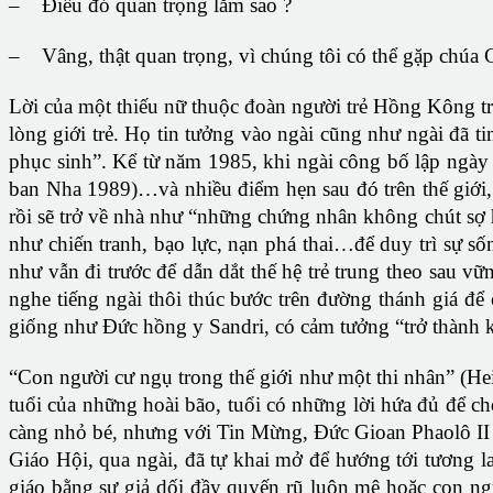
– Điều đó quan trọng lắm sao ?
– Vâng, thật quan trọng, vì chúng tôi có thể gặp chúa G
Lời của một thiếu nữ thuộc đoàn người trẻ Hồng Kông tro
lòng giới trẻ. Họ tin tưởng vào ngài cũng như ngài đã 
phục sinh”. Kể từ năm 1985, khi ngài công bố lập ngày 
ban Nha 1989)…và nhiều điểm hẹn sau đó trên thế giới, 
rồi sẽ trở về nhà như “những chứng nhân không chút sợ h
như chiến tranh, bạo lực, nạn phá thai…để duy trì sự số
như vẫn đi trước để dẫn dắt thế hệ trẻ trung theo sau 
nghe tiếng ngài thôi thúc bước trên đường thánh giá để 
giống như Đức hồng y Sandri, có cảm tưởng “trở thành kẻ
“Con người cư ngụ trong thế giới như một thi nhân” (Heid
tuổi của những hoài bão, tuổi có những lời hứa đủ để ch
càng nhỏ bé, nhưng với Tin Mừng, Đức Gioan Phaolô II đ
Giáo Hội, qua ngài, đã tự khai mở để hướng tới tương l
giáo bằng sự giả dối đầy quyến rũ luôn mê hoặc con ngư