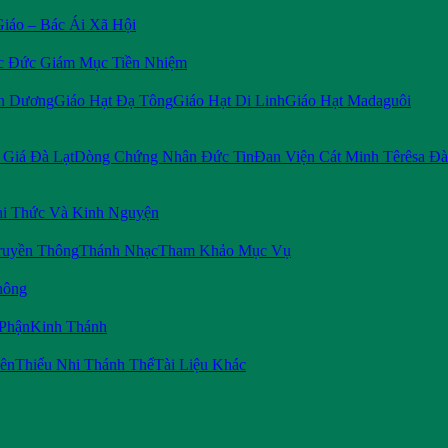
Giáo – Bác Ái Xã Hội
c Đức Giám Mục Tiền Nhiệm
n Dương
Giáo Hạt Đạ Tông
Giáo Hạt Di Linh
Giáo Hạt Madaguôi
Giá Đà Lạt
Dòng Chứng Nhân Đức Tin
Đan Viện Cát Minh Têrêsa Đà
i Thức Và Kinh Nguyện
ruyền Thông
Thánh Nhạc
Tham Khảo Mục Vụ
hông
 Phận
Kinh Thánh
iên
Thiếu Nhi Thánh Thể
Tài Liệu Khác