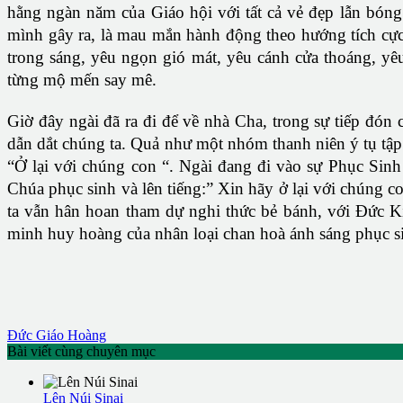
hằng ngàn năm của Giáo hội với tất cả vẻ đẹp lẫn bóng
mình gây ra, là mau mắn hành động theo hướng tích cực 
trong sáng, yêu ngọn gió mát, yêu cánh cửa thoáng, y
từng mộ mến say mê.
Giờ đây ngài đã ra đi để về nhà Cha, trong sự tiếp đón 
dẫn dắt chúng ta. Quả như một nhóm thanh niên ý tụ tập 
“Ở lại với chúng con “. Ngài đang đi vào sự Phục Sin
Chúa phục sinh và lên tiếng:” Xin hãy ở lại với chúng c
ta vẫn hân hoan tham dự nghi thức bẻ bánh, với Đức Ki
minh huy hoàng của nhân loại chan hoà ánh sáng phục si
Đức Giáo Hoàng
Bài viết cùng chuyên mục
Lên Núi Sinai