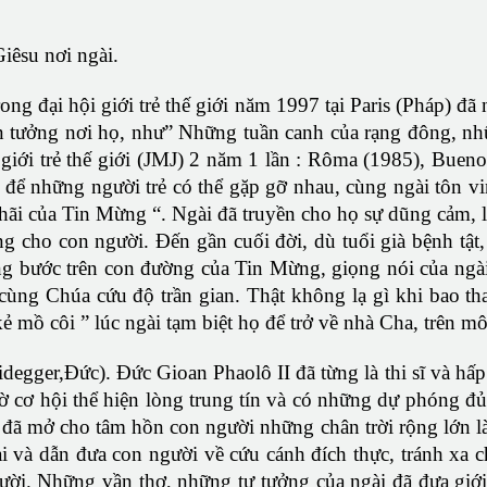
iêsu nơi ngài.
ng đại hội giới trẻ thế giới năm 1997 tại Paris (Pháp) đ
tin tưởng nơi họ, như” Những tuần canh của rạng đông, nh
giới trẻ thế giới (JMJ) 2 năm 1 lần : Rôma (1985), Bueno
để những người trẻ có thể gặp gỡ nhau, cùng ngài tôn v
ãi của Tin Mừng “. Ngài đã truyền cho họ sự dũng cảm, lò
ng cho con người. Đến gần cuối đời, dù tuổi già bệnh tật
vững bước trên con đường của Tin Mừng, giọng nói của n
cùng Chúa cứu độ trần gian. Thật không lạ gì khi bao tha
 mồ côi ” lúc ngài tạm biệt họ để trở về nhà Cha, trên m
egger,Đức). Đức Gioan Phaolô II đã từng là thi sĩ và hấp d
ờ cơ hội thể hiện lòng trung tín và có những dự phóng đủ
ã mở cho tâm hồn con người những chân trời rộng lớn là
ai và dẫn đưa con người về cứu cánh đích thực, tránh xa 
ời. Những vần thơ, những tư tưởng của ngài đã đưa giới