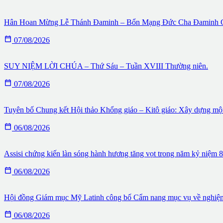
Hân Hoan Mừng Lễ Thánh Đaminh – Bổn Mạng Đức Cha Đaminh G

07/08/2026
SUY NIỆM LỜI CHÚA – Thứ Sáu – Tuần XVIII Thường niên.

07/08/2026
Tuyên bố Chung kết Hội thảo Khổng giáo – Kitô giáo: Xây dựng một 

06/08/2026
Assisi chứng kiến làn sóng hành hương tăng vọt trong năm kỷ niệm

06/08/2026
Hội đồng Giám mục Mỹ Latinh công bố Cẩm nang mục vụ về nghiệ

06/08/2026