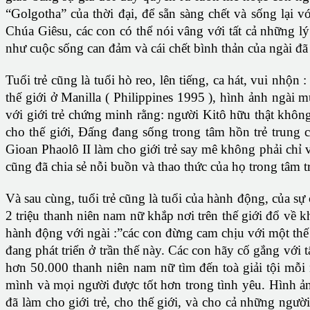
“Golgotha” của thời đại, để sẵn sàng chết và sống lại
Chúa Giêsu, các con có thể nói vâng với tất cả những 
như cuộc sống can đảm và cái chết bình thản của ngài đ
Tuổi trẻ cũng là tuổi hò reo, lên tiếng, ca hát, vui nhộ
thế giới ở Manilla ( Philippines 1995 ), hình ảnh ngài m
với giới trẻ chứng minh rằng: người Kitô hữu thật khôn
cho thế giới, Đấng đang sống trong tâm hồn trẻ trung củ
Gioan Phaolô II làm cho giới trẻ say mê không phải chỉ v
cũng đã chia sẻ nỗi buồn và thao thức của họ trong tâm t
Và sau cùng, tuổi trẻ cũng là tuổi của hành động, của s
2 triệu thanh niên nam nữ khắp nơi trên thế giới đổ về k
hành động với ngài :”các con đừng cam chịu với một thế 
đang phát triển ở trần thế này. Các con hãy cố gắng với 
hơn 50.000 thanh niên nam nữ tìm đến toà giải tội mỗi
mình và mọi người được tốt hơn trong tình yêu. Hình ản
đã làm cho giới trẻ, cho thế giới, và cho cả những ngư