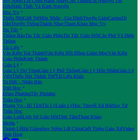
Suy Niệm Lời Chúa Hằng Ngày
Chư Thánh
Lời Nguyện Tín
Hữu
Nghi Thức Và Kinh Nguyện

Mục Vụ
Thiếu Nhi
Giới Trẻ
Hôn Nhân - Gia Đình
Truyền Giáo
Caritas
Di
Dân
Truyền Thông
Thánh Nhạc
Tham Khảo Mục Vụ

Tin Tức
Thông Báo
Tin Tức Giáo Phận
Tin Tức Giáo Hội
Cáo Phó Và Hiệp
Thông

Tài Liệu
Văn Kiện Toà Thánh
Văn Kiện Hội Đồng Giám Mục
Văn Kiện
Giáo Phận
Kinh Thánh

Giáo Lý
Giáo Lý Dự Tòng
Giáo Lý Phổ Thông
Giáo Lý Hôn Nhân
Giáo Lý
Viên
Thiếu Nhi Thánh Thể
Tài Liệu Khác
Tu Đức - Nhân Bản

Triết Học
Đông Phương
Tây Phương

Thần Học
Phụng Vụ - Bí Tích
Tín Lý
Luân Lý
Học Thuyết Xã Hội
Suy Tư
Thần Học
Giáo Luật
Lịch Sử Giáo Hội
Tĩnh Tâm
Tham Khảo

Media
Thánh Lễ
Bài Giảng
Suy Niệm Lời Chúa
Giới Thiệu Giáo Xứ
Video
Sinh Hoạt