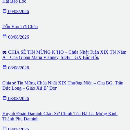
Hạt Bảo Lộc

09/08/2026
Dẫn Vào Lời Chúa

08/08/2026
📖 CHIA SẺ TIN MỪNG K’HO – Chúa Nhật Tuần XIX TN Năm
A – Cha Gioan Maria Vianney, SDB – GX Bắc Hội.

08/08/2026
Chia sẻ Tin Mừng Chúa Nhật XIX Thường Niên – Cha BG. Trần
Đức Long – Giáo Xứ B` Dơr

08/08/2026
Huynh Đoàn Đaminh Giáo Xứ Chính Tòa Đà Lạt Mừng Kính
Thánh Phụ Đaminh

08/08/2026