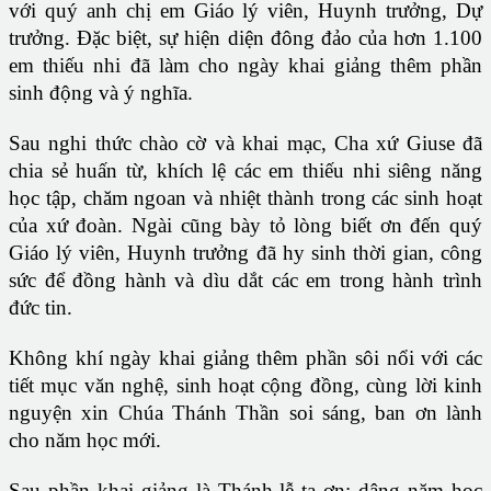
với quý anh chị em Giáo lý viên, Huynh trưởng, Dự
trưởng. Đặc biệt, sự hiện diện đông đảo của hơn 1.100
em thiếu nhi đã làm cho ngày khai giảng thêm phần
sinh động và ý nghĩa.
Sau nghi thức chào cờ và khai mạc, Cha xứ Giuse đã
chia sẻ huấn từ, khích lệ các em thiếu nhi siêng năng
học tập, chăm ngoan và nhiệt thành trong các sinh hoạt
của xứ đoàn. Ngài cũng bày tỏ lòng biết ơn đến quý
Giáo lý viên, Huynh trưởng đã hy sinh thời gian, công
sức để đồng hành và dìu dắt các em trong hành trình
đức tin.
Không khí ngày khai giảng thêm phần sôi nổi với các
tiết mục văn nghệ, sinh hoạt cộng đồng, cùng lời kinh
nguyện xin Chúa Thánh Thần soi sáng, ban ơn lành
cho năm học mới.
Sau phần khai giảng là Thánh lễ tạ ơn: dâng năm học