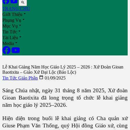

TRANG CHỦ

Giới Thiệu

Phụng Vụ

Mục Vụ

Tin Tức

Tài Liệu

Media
Lễ Khai Giảng Năm Học Giáo Lý 2025 – 2026 : Xứ Đoàn Gioan
Baotixita – Giáo Xứ Đại Lộc (Bảo Lộc)

Tin Tức Giáo Phận
01/09/2025
Sáng Chúa nhật, ngày 31 tháng 8 năm 2025, Xứ đoàn
Gioan Baotixita đã long trọng tổ chức lễ khai giảng
năm học giáo lý 2025–2026.
Hiện diện trong buổi lễ khai giảng có Cha quản xứ
Giuse Phạm Văn Thống, quý Hội đồng Giáo xứ, cùng