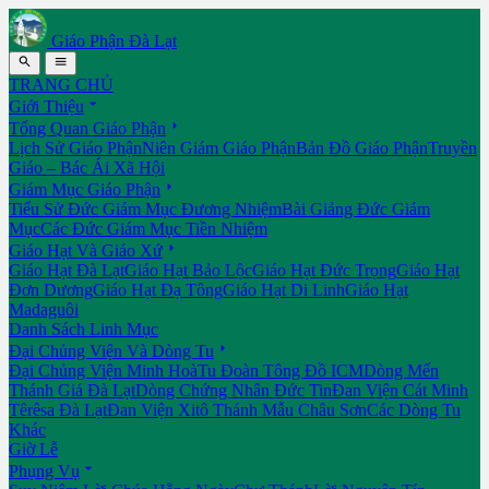
Giáo Phận Đà Lạt


TRANG CHỦ

Giới Thiệu

Tổng Quan Giáo Phận
Lịch Sử Giáo Phận
Niên Giám Giáo Phận
Bản Đồ Giáo Phận
Truyền
Giáo – Bác Ái Xã Hội

Giám Mục Giáo Phận
Tiểu Sử Đức Giám Mục Đương Nhiệm
Bài Giảng Đức Giám
Mục
Các Đức Giám Mục Tiền Nhiệm

Giáo Hạt Và Giáo Xứ
Giáo Hạt Đà Lạt
Giáo Hạt Bảo Lộc
Giáo Hạt Đức Trọng
Giáo Hạt
Đơn Dương
Giáo Hạt Đạ Tông
Giáo Hạt Di Linh
Giáo Hạt
Madaguôi
Danh Sách Linh Mục

Đại Chủng Viện Và Dòng Tu
Đại Chủng Viện Minh Hoà
Tu Đoàn Tông Đồ ICM
Dòng Mến
Thánh Giá Đà Lạt
Dòng Chứng Nhân Đức Tin
Đan Viện Cát Minh
Têrêsa Đà Lạt
Đan Viện Xitô Thánh Mẫu Châu Sơn
Các Dòng Tu
Khác
Giờ Lễ

Phụng Vụ