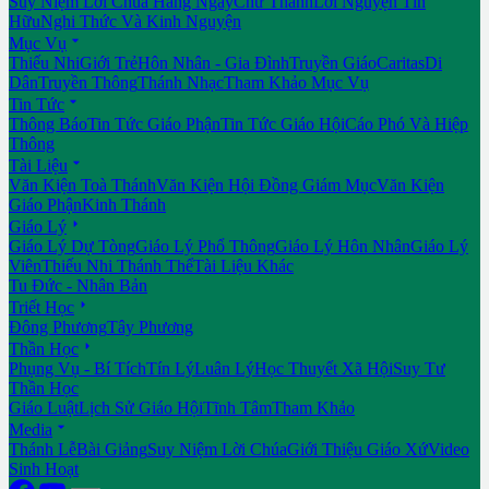
Suy Niệm Lời Chúa Hằng Ngày
Chư Thánh
Lời Nguyện Tín
Hữu
Nghi Thức Và Kinh Nguyện

Mục Vụ
Thiếu Nhi
Giới Trẻ
Hôn Nhân - Gia Đình
Truyền Giáo
Caritas
Di
Dân
Truyền Thông
Thánh Nhạc
Tham Khảo Mục Vụ

Tin Tức
Thông Báo
Tin Tức Giáo Phận
Tin Tức Giáo Hội
Cáo Phó Và Hiệp
Thông

Tài Liệu
Văn Kiện Toà Thánh
Văn Kiện Hội Đồng Giám Mục
Văn Kiện
Giáo Phận
Kinh Thánh

Giáo Lý
Giáo Lý Dự Tòng
Giáo Lý Phổ Thông
Giáo Lý Hôn Nhân
Giáo Lý
Viên
Thiếu Nhi Thánh Thể
Tài Liệu Khác
Tu Đức - Nhân Bản

Triết Học
Đông Phương
Tây Phương

Thần Học
Phụng Vụ - Bí Tích
Tín Lý
Luân Lý
Học Thuyết Xã Hội
Suy Tư
Thần Học
Giáo Luật
Lịch Sử Giáo Hội
Tĩnh Tâm
Tham Khảo

Media
Thánh Lễ
Bài Giảng
Suy Niệm Lời Chúa
Giới Thiệu Giáo Xứ
Video
Sinh Hoạt