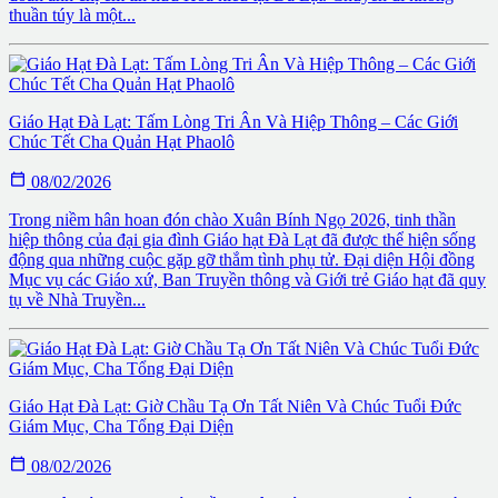
thuần túy là một...
Giáo Hạt Đà Lạt: Tấm Lòng Tri Ân Và Hiệp Thông – Các Giới
Chúc Tết Cha Quản Hạt Phaolô

08/02/2026
Trong niềm hân hoan đón chào Xuân Bính Ngọ 2026, tinh thần
hiệp thông của đại gia đình Giáo hạt Đà Lạt đã được thể hiện sống
động qua những cuộc gặp gỡ thắm tình phụ tử. Đại diện Hội đồng
Mục vụ các Giáo xứ, Ban Truyền thông và Giới trẻ Giáo hạt đã quy
tụ về Nhà Truyền...
Giáo Hạt Đà Lạt: Giờ Chầu Tạ Ơn Tất Niên Và Chúc Tuổi Đức
Giám Mục, Cha Tổng Đại Diện

08/02/2026