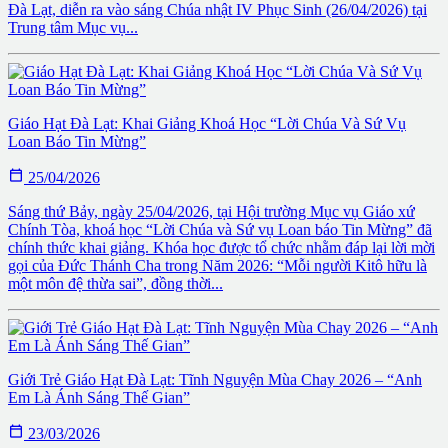
Đà Lạt, diễn ra vào sáng Chúa nhật IV Phục Sinh (26/04/2026) tại
Trung tâm Mục vụ...
Giáo Hạt Đà Lạt: Khai Giảng Khoá Học “Lời Chúa Và Sứ Vụ
Loan Báo Tin Mừng”

25/04/2026
Sáng thứ Bảy, ngày 25/04/2026, tại Hội trường Mục vụ Giáo xứ
Chính Tòa, khoá học “Lời Chúa và Sứ vụ Loan báo Tin Mừng” đã
chính thức khai giảng. Khóa học được tổ chức nhằm đáp lại lời mời
gọi của Đức Thánh Cha trong Năm 2026: “Mỗi người Kitô hữu là
một môn đệ thừa sai”, đồng thời...
Giới Trẻ Giáo Hạt Đà Lạt: Tĩnh Nguyện Mùa Chay 2026 – “Anh
Em Là Ánh Sáng Thế Gian”

23/03/2026