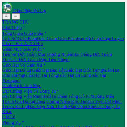
Giáo Phận Đà Lạt


TRANG CHỦ

Giới Thiệu

Tổng Quan Giáo Phận
Lịch Sử Giáo Phận
Niên Giám Giáo Phận
Bản Đồ Giáo Phận
Truyền
Giáo – Bác Ái Xã Hội

Giám Mục Giáo Phận
Tiểu Sử Đức Giám Mục Đương Nhiệm
Bài Giảng Đức Giám
Mục
Các Đức Giám Mục Tiền Nhiệm

Giáo Hạt Và Giáo Xứ
Giáo Hạt Đà Lạt
Giáo Hạt Bảo Lộc
Giáo Hạt Đức Trọng
Giáo Hạt
Đơn Dương
Giáo Hạt Đạ Tông
Giáo Hạt Di Linh
Giáo Hạt
Madaguôi
Danh Sách Linh Mục

Đại Chủng Viện Và Dòng Tu
Đại Chủng Viện Minh Hoà
Tu Đoàn Tông Đồ ICM
Dòng Mến
Thánh Giá Đà Lạt
Dòng Chứng Nhân Đức Tin
Đan Viện Cát Minh
Têrêsa Đà Lạt
Đan Viện Xitô Thánh Mẫu Châu Sơn
Các Dòng Tu
Khác
Giờ Lễ

Phụng Vụ