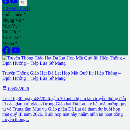

TRANG CHỦ

Giới Thiệu

Phụng Vụ

Mục Vụ

Tin Tức

Tài Liệu

Media
Truyền Thông Giáo Hạt Đà Lạt Họp Mặt Quý Iii: Hiệp Thông –
Định Hướng – Tiếp Lửa Sứ Mạng

05/08/2026
Lúc 16g30 ngày 4/8/2026, gần 30 anh chị em làm truyền thông đến
từ các giáo xứ, giáo sở trong Giáo hạt Đà Lạt tay bắt mặt mừng quy
tụ về Trung tâm Mục vụ Giáo phận Đà Lạt để tham dự buổi họp
mặt quý III năm 2026. Buổi họp mặt này nhằm nhìn lại hoạt động
truyền thông...