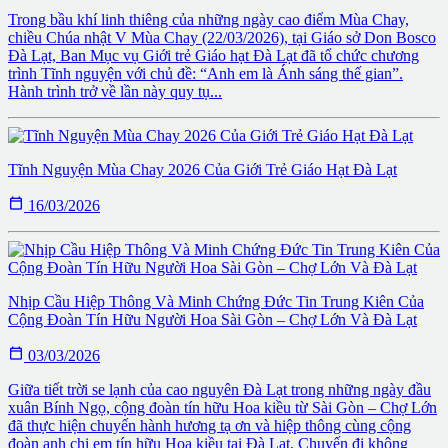
Trong bầu khí linh thiêng của những ngày cao điểm Mùa Chay,
chiều Chúa nhật V Mùa Chay (22/03/2026), tại Giáo sở Don Bosco
Đà Lạt, Ban Mục vụ Giới trẻ Giáo hạt Đà Lạt đã tổ chức chương
trình Tĩnh nguyện với chủ đề: “Anh em là Ánh sáng thế gian”.
Hành trình trở về lần này quy tụ...
Tĩnh Nguyện Mùa Chay 2026 Của Giới Trẻ Giáo Hạt Đà Lạt

16/03/2026
Nhịp Cầu Hiệp Thông Và Minh Chứng Đức Tin Trung Kiên Của
Cộng Đoàn Tín Hữu Người Hoa Sài Gòn – Chợ Lớn Và Đà Lạt

03/03/2026
Giữa tiết trời se lạnh của cao nguyên Đà Lạt trong những ngày đầu
xuân Bính Ngọ, cộng đoàn tín hữu Hoa kiều từ Sài Gòn – Chợ Lớn
đã thực hiện chuyến hành hương tạ ơn và hiệp thông cùng cộng
đoàn anh chị em tín hữu Hoa kiều tại Đà Lạt. Chuyến đi không