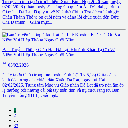
Trong tâm tình tạ ơn trước thềm Xuân Bính Ngọ 2026, sáng ngày
07/02/2026 (nhằm ngày 21 tháng Chạp năm Ất Tỵ), đại gia đình
Giáo hạt Đà Lạt đã quy tụ về Nhà thờ Chính Tòa để cử hành giờ
Chầu Thánh Thể tạ ơn cuối năm và dâng lời chúc xuân đến Đức
Cha Đaminh – Giám mục...
Ban Truyền Thông Giáo Hạt Đà Lạt: Khoảnh Khắc Tạ Ơn Và
Niềm Vui Hiệp Thông Ngày Cuối Năm

03/02/2026
“Hãy tạ ơn Chúa trong mọi hoàn cảnh.” (1 Tx 5,18) Giữa cái se
lạnh đặc trưng của chiều đầu Xuân Đà Lạt, ngày thứ Hai
02/02/2026, Trung tâm Mục vụ Giáo phận Đà Lạt đã trở nên ấm áp
lạ thường bởi những cái bắt tay thân tình và nụ cười rạng rỡ. Ban
Truyền thông (BTT) Giáo hạt...
1
2
…
33