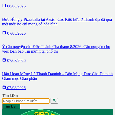

08/08/2026
Đức Hồng y Pizzaballa tại Assisi: Các Kitô hữu ở Thánh địa đã quá
mệt mỏi; họ chỉ mong có hòa bình

07/08/2026
Ý cầu nguyện của Đức Thánh Cha tháng 8/2026: Cầu nguyện cho
việc loan báo Tin mừng tại phố thị

07/08/2026
Hân Hoan Mừng Lễ Thánh Đaminh – Bổn Mạng Đức Cha Đaminh
Giám mục Giáo phận

07/08/2026
Tìm kiếm

Tìm kiếm