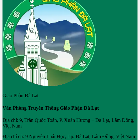
Giáo Phận Đà Lạt
Văn Phòng Truyền Thông Giáo Phận Đà Lạt
Địa chỉ: 9, Trần Quốc Toản, P. Xuân Hương – Đà Lạt, Lâm Đồng,
Việt Nam
Địa chỉ cũ: 9 Nguyễn Thái Học, Tp. Đà Lạt, Lâm Đồng, Việt Nam