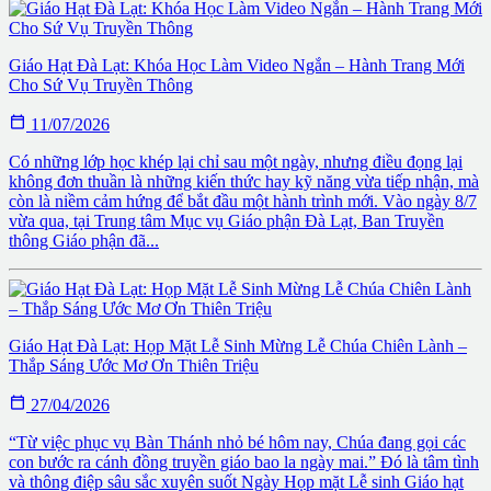
Giáo Hạt Đà Lạt: Khóa Học Làm Video Ngắn – Hành Trang Mới
Cho Sứ Vụ Truyền Thông

11/07/2026
Có những lớp học khép lại chỉ sau một ngày, nhưng điều đọng lại
không đơn thuần là những kiến thức hay kỹ năng vừa tiếp nhận, mà
còn là niềm cảm hứng để bắt đầu một hành trình mới. Vào ngày 8/7
vừa qua, tại Trung tâm Mục vụ Giáo phận Đà Lạt, Ban Truyền
thông Giáo phận đã...
Giáo Hạt Đà Lạt: Họp Mặt Lễ Sinh Mừng Lễ Chúa Chiên Lành –
Thắp Sáng Ước Mơ Ơn Thiên Triệu

27/04/2026
“Từ việc phục vụ Bàn Thánh nhỏ bé hôm nay, Chúa đang gọi các
con bước ra cánh đồng truyền giáo bao la ngày mai.” Đó là tâm tình
và thông điệp sâu sắc xuyên suốt Ngày Họp mặt Lễ sinh Giáo hạt