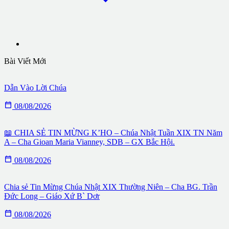
Bài Viết Mới
Dẫn Vào Lời Chúa

08/08/2026
📖 CHIA SẺ TIN MỪNG K’HO – Chúa Nhật Tuần XIX TN Năm
A – Cha Gioan Maria Vianney, SDB – GX Bắc Hội.

08/08/2026
Chia sẻ Tin Mừng Chúa Nhật XIX Thường Niên – Cha BG. Trần
Đức Long – Giáo Xứ B` Dơr

08/08/2026