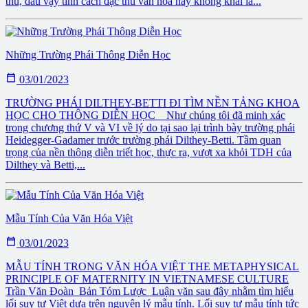
thù, dầu vậy tính cách đặc thù văn hóa này không khải là...
Những Trường Phái Thông Diễn Học

03/01/2023
TRƯỜNG PHÁI DILTHEY-BETTI ĐI TÌM NỀN TẢNG KHOA
HỌC CHO THÔNG DIỄN HỌC Như chúng tôi đã minh xác
trong chương thứ V và VI về lý do tại sao lại trình bày trường phái
Heidegger-Gadamer trước trường phái Dilthey-Betti. Tầm quan
trọng của nền thông diễn triết học, thực ra, vượt xa khỏi TDH của
Dilthey và Betti,...
Mẫu Tính Của Văn Hóa Việt

03/01/2023
MẪU TÍNH TRONG VĂN HÓA VIỆT THE METAPHYSICAL
PRINCIPLE OF MATERNITY IN VIETNAMESE CULTURE
Trần Văn Ðoàn Bản Tóm Lược Luận văn sau đây nhằm tìm hiểu
lối suy tư Việt dựa trên nguyên lý mẫu tính. Lối suy tư mẫu tính tức