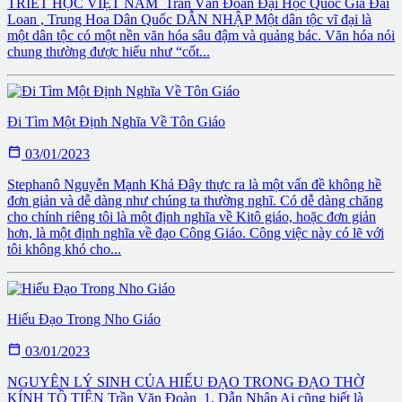
TRIẾT HỌC VIỆT NAM Trần Văn Ðoàn Ðại Học Quốc Gia Ðài
Loan , Trung Hoa Dân Quốc DẪN NHẬP Một dân tộc vĩ đại là
một dân tộc có một nền văn hóa sâu đậm và quảng bác. Văn hóa nói
chung thường được hiểu như “cốt...
Ði Tìm Một Ðịnh Nghĩa Về Tôn Giáo

03/01/2023
Stephanô Nguyễn Mạnh Khả Ðây thực ra là một vấn đề không hề
đơn giản và dễ dàng như chúng ta thường nghĩ. Có dễ dàng chăng
cho chính riêng tôi là một định nghĩa về Kitô giáo, hoặc đơn giản
hơn, là một định nghĩa về đạo Công Giáo. Công việc này có lẽ với
tôi không khó cho...
Hiếu Ðạo Trong Nho Giáo

03/01/2023
NGUYÊN LÝ SINH CỦA HIẾU ĐẠO TRONG ĐẠO THỜ
KÍNH TỒ TIÊN Trần Văn Đoàn 1. Dẫn Nhập Ai cũng biết là