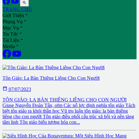

TRANG CHỦ

Giới Thiệu

Phụng Vụ

Mục Vụ

Tin Tức

Tài Liệu

Media
Luật Tự Nhiên: Vấn Đề Tiến Hóa & Tổn Tại Của Thiên Chúa
Tôn Giáo: La Bàn Thiêng Liêng Cho Con Người

07/07/2023
TÔN GIÁO: LA BÀN THIÊNG LIÊNG CHO CON NGƯỜI
Giuse Nguyễn Đoàn Tân, ofm Các nỗ lực định nghĩa tôn giáo Tách
biệt tôn giáo ra khỏi thần học Vũ trụ luận tôn giáo: la bàn thiêng
liêng cho con người Tôn giáo điều phối cấu trúc xã hội và nền tảng
tâm linh Tôn giáo biểu tượng hóa con...