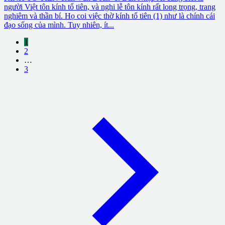
người Việt tôn kính tổ tiên, và nghi lễ tôn kính rất long trọng, trang
nghiêm và thần bí. Họ coi việc thờ kính tổ tiên (1) như là chính cái
đạo sống của mình. Tuy nhiên, ít...
1
2
…
3