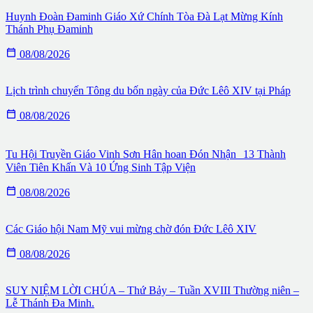
Huynh Đoàn Đaminh Giáo Xứ Chính Tòa Đà Lạt Mừng Kính
Thánh Phụ Đaminh

08/08/2026
Lịch trình chuyến Tông du bốn ngày của Đức Lêô XIV tại Pháp

08/08/2026
Tu Hội Truyền Giáo Vinh Sơn Hân hoan Đón Nhận 13 Thành
Viên Tiên Khấn Và 10 Ứng Sinh Tập Viện

08/08/2026
Các Giáo hội Nam Mỹ vui mừng chờ đón Đức Lêô XIV

08/08/2026
SUY NIỆM LỜI CHÚA – Thứ Bảy – Tuần XVIII Thường niên –
Lễ Thánh Đa Minh.