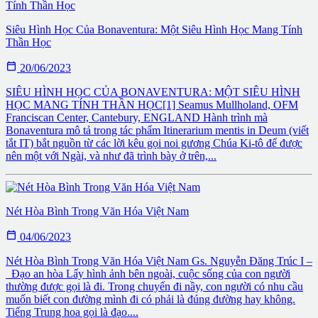
Siêu Hình Học Của Bonaventura: Một Siêu Hình Học Mang Tính
Thần Học

20/06/2023
SIÊU HÌNH HỌC CỦA BONAVENTURA: MỘT SIÊU HÌNH
HỌC MANG TÍNH THẦN HỌC[1] Seamus Mullholand, OFM
Franciscan Center, Cantebury, ENGLAND Hành trình mà
Bonaventura mô tả trong tác phẩm Itinerarium mentis in Deum (viết
tắt IT) bắt nguồn từ các lời kêu gọi noi gương Chúa Ki-tô để được
nên một với Ngài, và như đã trình bày ở trên,...
Nét Hòa Bình Trong Văn Hóa Việt Nam

04/06/2023
Nét Hòa Bình Trong Văn Hóa Việt Nam Gs. Nguyễn Đăng Trúc I –
Đạo an hòa Lấy hình ảnh bên ngoài, cuộc sống của con người
thường được gọi là đi. Trong chuyến đi nầy, con người có nhu cầu
muốn biết con đường mình đi có phải là đúng đường hay không.
Tiếng Trung hoa gọi là đạo....