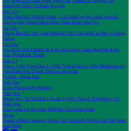
Suy Niệm Lời Chúa Hằng Ngày
Chư Thánh
Lời Nguyện Tín
Hữu
Nghi Thức Và Kinh Nguyện

Mục Vụ
Thiếu Nhi
Giới Trẻ
Hôn Nhân - Gia Đình
Truyền Giáo
Caritas
Di
Dân
Truyền Thông
Thánh Nhạc
Tham Khảo Mục Vụ

Tin Tức
Thông Báo
Tin Tức Giáo Phận
Tin Tức Giáo Hội
Cáo Phó Và Hiệp
Thông

Tài Liệu
Văn Kiện Toà Thánh
Văn Kiện Hội Đồng Giám Mục
Văn Kiện
Giáo Phận
Kinh Thánh

Giáo Lý
Giáo Lý Dự Tòng
Giáo Lý Phổ Thông
Giáo Lý Hôn Nhân
Giáo Lý
Viên
Thiếu Nhi Thánh Thể
Tài Liệu Khác
Tu Đức - Nhân Bản

Triết Học
Đông Phương
Tây Phương

Thần Học
Phụng Vụ - Bí Tích
Tín Lý
Luân Lý
Học Thuyết Xã Hội
Suy Tư
Thần Học
Giáo Luật
Lịch Sử Giáo Hội
Tĩnh Tâm
Tham Khảo

Media
Thánh Lễ
Bài Giảng
Suy Niệm Lời Chúa
Giới Thiệu Giáo Xứ
Video
Sinh Hoạt