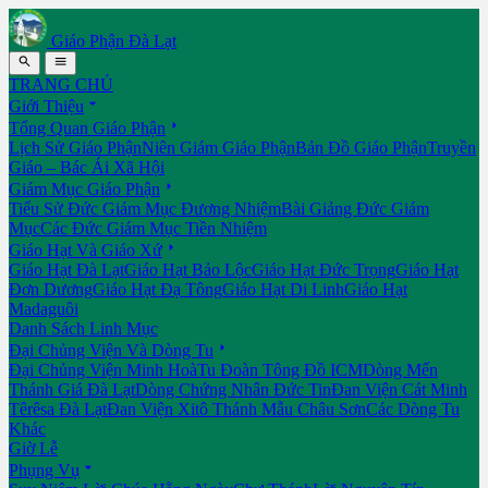
Giáo Phận Đà Lạt


TRANG CHỦ

Giới Thiệu

Tổng Quan Giáo Phận
Lịch Sử Giáo Phận
Niên Giám Giáo Phận
Bản Đồ Giáo Phận
Truyền
Giáo – Bác Ái Xã Hội

Giám Mục Giáo Phận
Tiểu Sử Đức Giám Mục Đương Nhiệm
Bài Giảng Đức Giám
Mục
Các Đức Giám Mục Tiền Nhiệm

Giáo Hạt Và Giáo Xứ
Giáo Hạt Đà Lạt
Giáo Hạt Bảo Lộc
Giáo Hạt Đức Trọng
Giáo Hạt
Đơn Dương
Giáo Hạt Đạ Tông
Giáo Hạt Di Linh
Giáo Hạt
Madaguôi
Danh Sách Linh Mục

Đại Chủng Viện Và Dòng Tu
Đại Chủng Viện Minh Hoà
Tu Đoàn Tông Đồ ICM
Dòng Mến
Thánh Giá Đà Lạt
Dòng Chứng Nhân Đức Tin
Đan Viện Cát Minh
Têrêsa Đà Lạt
Đan Viện Xitô Thánh Mẫu Châu Sơn
Các Dòng Tu
Khác
Giờ Lễ

Phụng Vụ