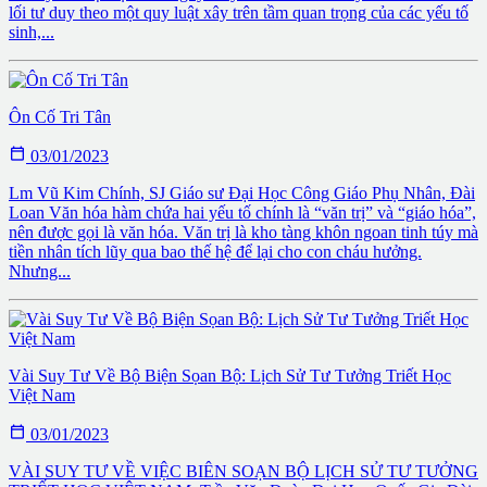
lối tư duy theo một quy luật xây trên tầm quan trọng của các yếu tố
sinh,...
Ôn Cố Tri Tân

03/01/2023
Lm Vũ Kim Chính, SJ Giáo sư Ðại Học Công Giáo Phụ Nhân, Ðài
Loan Văn hóa hàm chứa hai yếu tố chính là “văn trị” và “giáo hóa”,
nên được gọi là văn hóa. Văn trị là kho tàng khôn ngoan tinh túy mà
tiền nhân tích lũy qua bao thế hệ để lại cho con cháu hưởng.
Nhưng...
Vài Suy Tư Về Bộ Biện Sọan Bộ: Lịch Sử Tư Tưởng Triết Học
Việt Nam

03/01/2023
VÀI SUY TƯ VỀ VIỆC BIÊN SOẠN BỘ LỊCH SỬ TƯ TƯỞNG