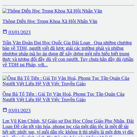
Thông Diễn Học Trong Khoa Xã Hội Nhân Văn

03/01/2023
Trần Văn Đoàn Đại Học Quốc Gia Đài Loan Qua những chương
bàn về TDH, người viết đã lược giải các trường phái và những
phương pháp mà họ áp dụng để xây dựng một nền hiểu biết trung
thực và tương đối đầy đủ về con người. Tuy chưa hẳn đầy đủ (phần
về TDH tại Pháp, với...
Ông Bà Tổ Tiên : Giá Trị Văn Hoá, Phong Tục Tập Quán Của
Người Việt Liên Hệ Với Việc Truyền Giáo

03/01/2023
Lm Vũ Kim Chính, SJ Giáo sư Ðại Học Công Giáo Phụ Nhân, Ðài
Loan Ðề cập tới văn hóa, phong tục của một dân tộc là một đề tài
hết sức phức tạp, vì mỗi dân tộc không ít thì nhiều là một đơn vị đặc