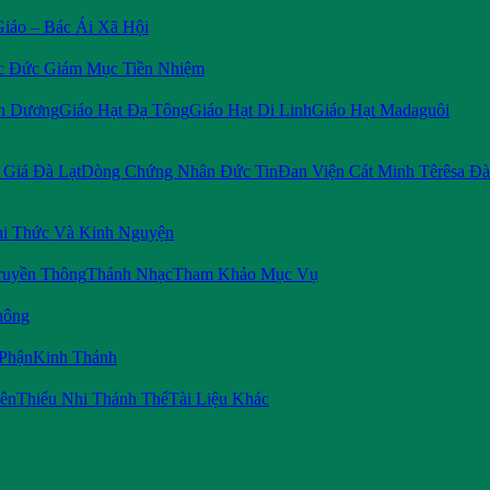
Giáo – Bác Ái Xã Hội
c Đức Giám Mục Tiền Nhiệm
n Dương
Giáo Hạt Đạ Tông
Giáo Hạt Di Linh
Giáo Hạt Madaguôi
Giá Đà Lạt
Dòng Chứng Nhân Đức Tin
Đan Viện Cát Minh Têrêsa Đà
i Thức Và Kinh Nguyện
ruyền Thông
Thánh Nhạc
Tham Khảo Mục Vụ
hông
 Phận
Kinh Thánh
iên
Thiếu Nhi Thánh Thể
Tài Liệu Khác