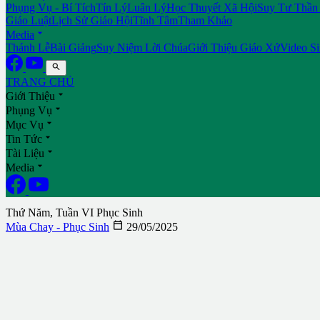
Phụng Vụ - Bí Tích
Tín Lý
Luân Lý
Học Thuyết Xã Hội
Suy Tư Thần
Giáo Luật
Lịch Sử Giáo Hội
Tĩnh Tâm
Tham Khảo

Media
Thánh Lễ
Bài Giảng
Suy Niệm Lời Chúa
Giới Thiệu Giáo Xứ
Video S

TRANG CHỦ

Giới Thiệu

Phụng Vụ

Mục Vụ

Tin Tức

Tài Liệu

Media
Thứ Năm, Tuần VI Phục Sinh

Mùa Chay - Phục Sinh
29/05/2025