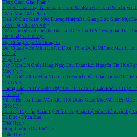

Tổng Quan Giáo Phận
Lịch Sử Giáo Phận
Niên Giám Giáo Phận
Bản Đồ Giáo Phận
Truyền 

Giám Mục Giáo Phận
Tiểu Sử Đức Giám Mục Đương Nhiệm
Bài Giảng Đức Giám Mục
Cá

Giáo Hạt Và Giáo Xứ
Giáo Hạt Đà Lạt
Giáo Hạt Bảo Lộc
Giáo Hạt Đức Trọng
Giáo Hạt Đơ
Danh Sách Linh Mục

Đại Chủng Viện Và Dòng Tu
Đại Chủng Viện Minh Hoà
Tu Đoàn Tông Đồ ICM
Dòng Mến Thánh 
Giờ Lễ

Phụng Vụ
Suy Niệm Lời Chúa Hằng Ngày
Chư Thánh
Lời Nguyện Tín Hữu
Ngh

Mục Vụ
Thiếu Nhi
Giới Trẻ
Hôn Nhân - Gia Đình
Truyền Giáo
Caritas
Di Dân
T

Tin Tức
Thông Báo
Tin Tức Giáo Phận
Tin Tức Giáo Hội
Cáo Phó Và Hiệp T

Tài Liệu
Văn Kiện Toà Thánh
Văn Kiện Hội Đồng Giám Mục
Văn Kiện Giáo

Giáo Lý
Giáo Lý Dự Tòng
Giáo Lý Phổ Thông
Giáo Lý Hôn Nhân
Giáo Lý V
Tu Đức - Nhân Bản

Triết Học
Đông Phương
Tây Phương

Thần Học