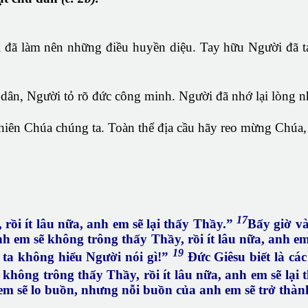
đã làm nên những điều huyền diệu. Tay hữu Người đã tạ
ân, Người tỏ rõ đức công minh. Người đã nhớ lại lòng nhâ
Thiên Chúa chúng ta. Toàn thể địa cầu hãy reo mừng Chúa,
17
rồi ít lâu nữa, anh em sẽ lại thấy Thầy.”
Bấy giờ v
nh em sẽ không trông thấy Thầy, rồi ít lâu nữa, anh
19
g ta không hiểu Người nói gì!”
Đức Giêsu biết là cá
ẽ không trông thấy Thầy, rồi ít lâu nữa, anh em sẽ lại
 em sẽ lo buồn, nhưng nỗi buồn của anh em sẽ trở thàn