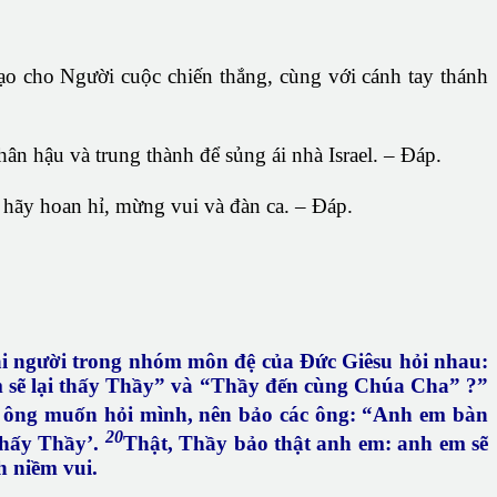
o cho Người cuộc chiến thắng, cùng với cánh tay thánh
n hậu và trung thành để sủng ái nhà Israel. – Đáp.
 hãy hoan hỉ, mừng vui và đàn ca. – Đáp.
ài người trong nhóm môn đệ của Đức Giêsu hỏi nhau:
 em sẽ lại thấy Thầy” và “Thầy đến cùng Chúa Cha” ?”
c ông muốn hỏi mình, nên bảo các ông: “Anh em bàn
20
 thấy Thầy’.
Thật, Thầy bảo thật anh em: anh em sẽ
h niềm vui.