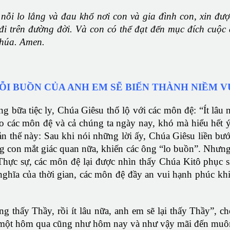
ỗi lo lắng và đau khổ nơi con và gia đình con, xin đượ
i trên đường đời. Và con có thể đạt đến mục đích cuộc
Chúa. Amen.
ỖI BUỒN CỦA ANH EM SẼ BIẾN THÀNH NIỀM V
 bữa tiệc ly, Chúa Giêsu thổ lộ với các môn đệ: “Ít lâu n
 các môn đệ và cả chúng ta ngày nay, khó mà hiểu hết ý n
 thế này: Sau khi nói những lời ấy, Chúa Giêsu liền bư
con mắt giác quan nữa, khiến các ông “lo buồn”. Nhưng 
 Thực sự, các môn đệ lại được nhìn thấy Chúa Kitô phục 
nghĩa của thời gian, các môn đệ đầy an vui hạnh phúc khi
g thấy Thầy, rồi ít lâu nữa, anh em sẽ lại thấy Thầy”, ch
là một hôm qua cũng như hôm nay và như vậy mãi đến muôn