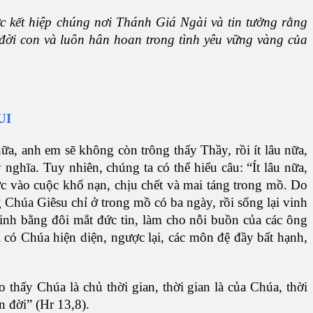
c kết hiệp chúng nơi Thánh Giá Ngài và tin tưởng rằng
 đời con và luôn hân hoan trong tình yêu vững vàng của
UI
ữa, anh em sẽ không còn trông thấy Thầy, rồi ít lâu nữa,
ghĩa. Tuy nhiên, chúng ta có thể hiểu câu: “Ít lâu nữa,
ớc vào cuộc khổ nạn, chịu chết và mai táng trong mồ. Do
Chúa Giêsu chỉ ở trong mồ có ba ngày, rồi sống lại vinh
sinh bằng đôi mắt đức tin, làm cho nỗi buồn của các ông
 có Chúa hiện diện, ngược lại, các môn đệ đầy bất hạnh,
o thấy Chúa là chủ thời gian, thời gian là của Chúa, thời
 đời” (Hr 13,8).