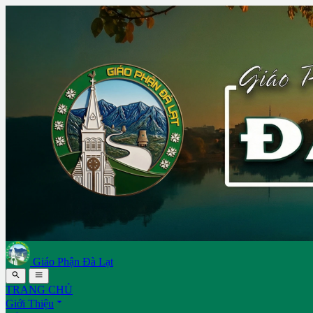
Giáo Phận Đà Lạt


TRANG CHỦ

Giới Thiệu