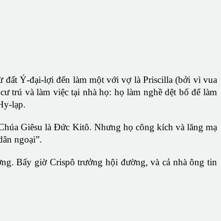
đất Ý-đại-lợi đến làm một với vợ là Priscilla (bởi vì vua
ư trú và làm việc tại nhà họ: họ làm nghề dệt bố để làm
Hy-lạp.
t Chúa Giêsu là Ðức Kitô. Nhưng họ công kích và lăng mạ
 dân ngoại”.
ờng. Bấy giờ Crispô trưởng hội đường, và cả nhà ông tin