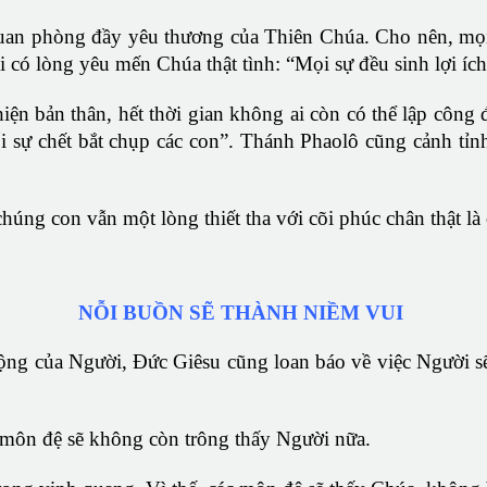
uan phòng đầy yêu thương của Thiên Chúa. Cho nên, mọi 
 ai có lòng yêu mến Chúa thật tình: “Mọi sự đều sinh lợi 
thiện bản thân, hết thời gian không ai còn có thể lập côn
 sự chết bắt chụp các con”. Thánh Phaolô cũng cảnh tỉn
chúng con vẫn một lòng thiết tha với cõi phúc chân thật 
NỖI BUỒN SẼ THÀNH NIỀM VUI
ng của Người, Đức Giêsu cũng loan báo về việc Người sẽ t
c môn đệ sẽ không còn trông thấy Người nữa.