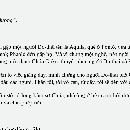
 đường”.
gặp một người Do-thái tên là Aquila, quê ở Pontô, vừa từ 
ma); Phaolô đến gặp họ. Và vì chung một nghề, nên ngài c
ường, nêu danh Chúa Giêsu, thuyết phục người Do-thái và 
ên lo việc giảng dạy, minh chứng cho người Do-thái biế
ầu các ngươi. Phần tôi, tôi vô can, từ đây, tôi sẽ đến với
 Giustô có lòng kính sợ Chúa, nhà ông ở bên cạnh hội đư
o và chịu phép rửa.
ặt chư dân
(c. 2b).