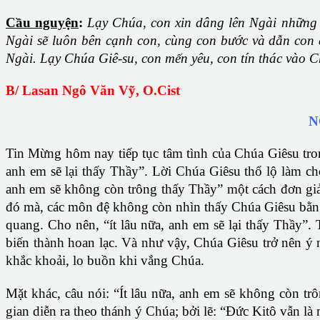
Cầu nguyện
:
Lạy Chúa, con xin dâng lên Ngài những n
Ngài sẽ luôn bên cạnh con, cùng con bước và dẫn con đ
Ngài. Lạy Chúa Giê-su
,
con mến yêu
,
con tín thác vào 
B/ Lasan Ngô Văn Vỹ, O.Cist
N
Tin Mừng hôm nay tiếp tục tâm tình của Chúa Giêsu trong
anh em sẽ lại thấy Thầy”. Lời Chúa Giêsu thổ lộ làm cho
anh em sẽ không còn trông thấy Thầy” một cách đơn giản
đó mà, các môn đệ không còn nhìn thấy Chúa Giêsu bằng 
quang. Cho nên, “ít lâu nữa, anh em sẽ lại thấy Thầy”.
biến thành hoan lạc. Và như vậy, Chúa Giêsu trở nên ý 
khắc khoải, lo buồn khi vắng Chúa.
Mặt khác, câu nói: “Ít lâu nữa, anh em sẽ không còn trôn
gian diễn ra theo thánh ý Chúa; bởi lẽ: “Đức Kitô vẫn 