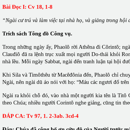
Bài Ðọc I: Cv 18, 1-8
“Ngài cư trú và làm việc tại nhà họ, và giảng trong hội
Trích sách Tông đồ Công vụ.
Trong những ngày ấy, Phaolô rời Athêna đi Côrintô; ngài 
Clauđiô đã ra lệnh trục xuất mọi người Do-thái khỏi Ro
nhà lều. Mỗi ngày Sabbat, ngài đến tranh luận tại hội đ
Khi Sila và Timôthêu từ Macêđônia đến, Phaolô chỉ chuy
Ngài, nên ngài dũ áo nói với họ: “Máu các ngươi đổ trên đ
Ngài ra khỏi chỗ đó, vào nhà một người kia tên là Titô
theo Chúa; nhiều người Corintô nghe giảng, cũng tin the
ĐÁP CA: Tv 97, 1. 2-3ab. 3cd-4
Đáp:
Chúa đã công bố ơn cứu độ của Người trước m