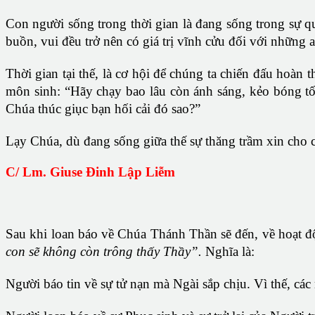
Con người sống trong thời gian là đang sống trong sự q
buồn, vui đều trở nên có giá trị vĩnh cửu đối với những
Thời gian tại thế, là cơ hội để chúng ta chiến đấu hoàn 
môn sinh: “Hãy chạy bao lâu còn ánh sáng, kẻo bóng tối
Chúa thúc giục bạn hối cải đó sao?”
Lạy Chúa, dù đang sống giữa thế sự thăng trầm xin cho 
C/ Lm. Giuse Đinh Lập Liễm
Sau khi loan báo về Chúa Thánh Thần sẽ đến, về hoạt độ
con sẽ không còn trông thấy Thầy”.
Nghĩa là:
Người báo tin về sự tử nạn mà Ngài sắp chịu. Vì thế, cá