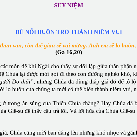
SUY NIỆM
ĐỂ NỖI BUỒN TRỞ THÀNH NIỀM VUI
 than van, còn thế gian sẽ vui mừng. Anh em sẽ lo buồn
(Ga 16,20)
các môn đệ khi Ngài cho thấy sự đối lập giữa thân phận 
 đệ Chúa lại được mời gọi đi theo con đường nghèo khó, kh
người Do thái”
, nhưng Chúa đã dùng thập giá đó để tỏ l
ỗi lo buồn của chúng ta mới có thể biến thành niềm vui, n
g ở trong ân sủng của Thiên Chúa chăng? Hay Chúa đã bỏ
úa Giê-su để thấy câu trả lời. Và lời hứa của Chúa Giê-s
 giá, Chúa cũng mời bạn dâng lên những khó nhọc và gánh