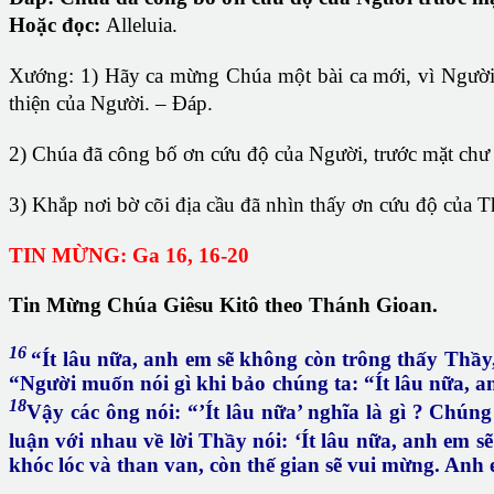
Hoặc đọc:
Alleluia.
Xướng: 1)
Hãy ca mừng Chúa một bài ca mới, vì Người 
thiện của Người. – Đáp.
2)
Chúa đã công bố ơn cứu độ của Người, trước mặt chư d
3)
Khắp nơi bờ cõi địa cầu đã nhìn thấy ơn cứu độ của 
TIN MỪNG: Ga 16, 16-20
Tin Mừng Chúa Giêsu Kitô theo Thánh Gioan.
16
“Ít lâu nữa, anh em sẽ không còn trông thấy Thầy, 
“Người muốn nói gì khi bảo chúng ta: “Ít lâu nữa, a
18
Vậy các ông nói: “’Ít lâu nữa’ nghĩa là gì ? Chún
luận với nhau về lời Thầy nói: ‘Ít lâu nữa, anh em s
khóc lóc và than van, còn thế gian sẽ vui mừng. Anh