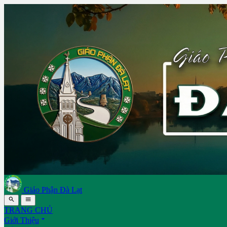
Giáo Phận Đà Lạt


TRANG CHỦ

Giới Thiệu