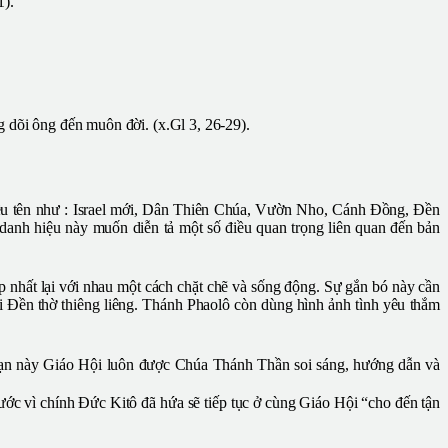
1).
 dõi ông đến muôn đời. (x.Gl 3, 26-29).
iều tên như : Israel mới, Dân Thiên Chúa, Vườn Nho, Cánh Đồng, Đền
h hiệu này muốn diễn tả một số điều quan trọng liên quan đến bản
p nhất lại với nhau một cách chặt chẽ và sống động. Sự gắn bó này cần
ôi Đền thờ thiêng liêng. Thánh Phaolô còn dùng hình ảnh tình yêu thắm
 hạn này Giáo Hội luôn được Chúa Thánh Thần soi sáng, hướng dẫn và
bước vì chính Đức Kitô đã hứa sẽ tiếp tục ở cùng Giáo Hội “cho đến tận