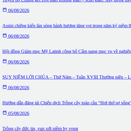

06/08/2026
Assisi chứng kiến làn sóng hành hương tăng vọt trong năm kỷ niệm

06/08/2026
Hội đồng Giám mục Mỹ Latinh công bố Cẩm nang mục vụ về nghiệ

06/08/2026
SUY NIỆM LỜI CHÚA – Thứ Năm – Tuần XVIII Thường niên – Lễ

06/08/2026
Hướng dẫn đăng tải Chiến dịch Trồng cây toàn cầu “Hơi thở sự sống

05/08/2026
Trồng cây đức tin, vun xới niềm hy vọng