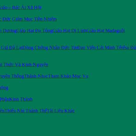
Giáo – Bác Ái Xã Hội
c Đức Giám Mục Tiền Nhiệm
n Dương
Giáo Hạt Đạ Tông
Giáo Hạt Di Linh
Giáo Hạt Madaguôi
Giá Đà Lạt
Dòng Chứng Nhân Đức Tin
Đan Viện Cát Minh Têrêsa Đà
i Thức Và Kinh Nguyện
ruyền Thông
Thánh Nhạc
Tham Khảo Mục Vụ
hông
 Phận
Kinh Thánh
iên
Thiếu Nhi Thánh Thể
Tài Liệu Khác