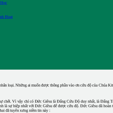
 Học
inh Hoạt
o nhân loại. Những ai muốn được thông phần vào ơn cứu độ của Chúa Kit
à sự chết. Vì vậy chỉ có Đức Giêsu là Đấng Cứu Độ duy nhất, là Đấng 
nh là sự hiệp nhất với Đức Giêsu để được cứu độ. Đức Giêsu đã hoàn tấ
ai đã tuyên xưng niềm tin này :