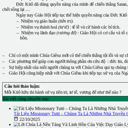
Đức Kitô đã dùng quyền năng của mình để chiến thắng Satan, đ
chết sống lại …
Ngày nay Giáo Hội tiếp tục thể hiện quyền năng của Đức Kitô
–
Nhiệm vụ giáo huấn
(tiên tri).
–
Nhiệm vụ thánh hoá
(tư tế)
: tế lễ và cử hành các bí tích.
–
Nhiệm vụ lãnh đạo
(vương đế)
: Giáo Hội có cơ cấu và tổ 
hồn.
–
Chỉ có một mình Chúa Giêsu mới có thể chiến thắng tội lỗi và sự c
–
Các phương thế giúp con người thông phần ơn cứu độ : đức tin, đức
–
Sự hiệp nhất của mỗi người chúng ta với Chúa Giêsu qui tụ chúng 
–
Giáo Hội cũng hiệp nhất với Chúa Giêsu khi tiếp tục sứ vụ của Ngài
Câu hỏi thảo luận:
Mỗi Kitô hữu thi hành sứ vụ tiên tri, tư tế, vương đế như thế nào ?
Bài viết cùng chuyên mục
Tài Liệu Missionary Tutti – Chúng Ta Là Những Nhà Truyền

22/10/2025