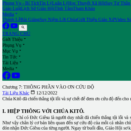
Phụng Vụ - Bí Tích
Tín Lý
Luân Lý
Học Thuyết Xã Hội
Suy Tư Thần
Giáo Luật
Lịch Sử Giáo Hội
Tĩnh Tâm
Tham Khảo

Media
Thánh Lễ
Bài Giảng
Suy Niệm Lời Chúa
Giới Thiệu Giáo Xứ
Video S

TRANG CHỦ

Giới Thiệu

Phụng Vụ

Mục Vụ

Tin Tức

Tài Liệu

Media
Chương 7: THÔNG PHẦN VÀO ƠN CỨU ĐỘ

Tài Liệu Khác
12/12/2022
Chúa Kitô đã chiến thắng tội lỗi và sự chết để đem ơn cứu độ đến ch
I. HIỆP THÔNG VỚI CHÚA KITÔ.
Chỉ có Đức Giêsu là người duy nhất đã chiến thắng tội lỗi v
Như vậy chân lý cơ bản liên quan đến sự cứu độ của mỗi cá nhân chí
đón nhận Đức Giêsu của từng người. Ngay từ buổi đầu, Giáo Hội sơ kh