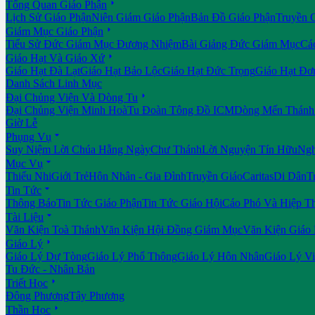

Tổng Quan Giáo Phận
Lịch Sử Giáo Phận
Niên Giám Giáo Phận
Bản Đồ Giáo Phận
Truyền 

Giám Mục Giáo Phận
Tiểu Sử Đức Giám Mục Đương Nhiệm
Bài Giảng Đức Giám Mục
Cá

Giáo Hạt Và Giáo Xứ
Giáo Hạt Đà Lạt
Giáo Hạt Bảo Lộc
Giáo Hạt Đức Trọng
Giáo Hạt Đơ
Danh Sách Linh Mục

Đại Chủng Viện Và Dòng Tu
Đại Chủng Viện Minh Hoà
Tu Đoàn Tông Đồ ICM
Dòng Mến Thánh 
Giờ Lễ

Phụng Vụ
Suy Niệm Lời Chúa Hằng Ngày
Chư Thánh
Lời Nguyện Tín Hữu
Ngh

Mục Vụ
Thiếu Nhi
Giới Trẻ
Hôn Nhân - Gia Đình
Truyền Giáo
Caritas
Di Dân
T

Tin Tức
Thông Báo
Tin Tức Giáo Phận
Tin Tức Giáo Hội
Cáo Phó Và Hiệp T

Tài Liệu
Văn Kiện Toà Thánh
Văn Kiện Hội Đồng Giám Mục
Văn Kiện Giáo

Giáo Lý
Giáo Lý Dự Tòng
Giáo Lý Phổ Thông
Giáo Lý Hôn Nhân
Giáo Lý V
Tu Đức - Nhân Bản

Triết Học
Đông Phương
Tây Phương

Thần Học