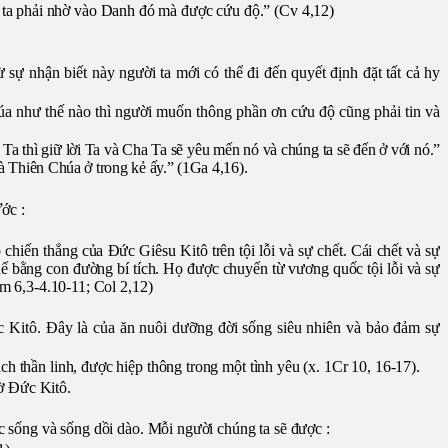
g ta phải nhờ vào Danh đó mà được cứu độ.” (Cv 4,12)
sự nhận biết này người ta mới có thể đi đến quyết định đặt tất cả hy
húa như thế nào thì người muốn thông phần ơn cứu độ cũng phải tin và
a thì giữ lời Ta và Cha Ta sẽ yêu mến nó và chúng ta sẽ đến ở với nó.”
 Thiên Chúa ở trong kẻ ấy.” (1Ga 4,16).
Ước :
 chiến thắng của Đức Giêsu Kitô trên tội lỗi và sự chết. Cái chết và sự
thế bằng con đường bí tích. Họ được chuyển từ vương quốc tội lỗi và sự
m 6,3-4.10-11; Col 2,12)
 Kitô. Đây là của ăn nuôi dưỡng đời sống siêu nhiên và bảo đảm sự
 thần linh, được hiệp thông trong một tình yêu (x. 1Cr 10, 16-17).
ờ Đức Kitô.
 sống và sống dồi dào. Mỗi người chúng ta sẽ được :