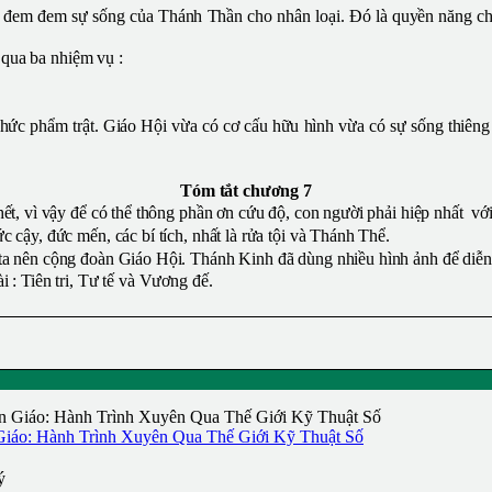
em đem sự sống của Thánh Thần cho nhân loại. Đó là quyền năng chữa l
 qua ba nhiệm vụ :
chức phẩm trật. Giáo Hội vừa có cơ cấu hữu hình vừa có sự sống thiên
Tóm tắt chương 7
hết, vì vậy để có thể thông phần ơn cứu độ, con người phải hiệp nhất vớ
 cậy, đức mến, các bí tích, nhất là rửa tội và Thánh Thể.
ta nên cộng đoàn Giáo Hội. Thánh Kinh đã dùng nhiều hình ảnh để diễn
 : Tiên tri, Tư tế và Vương đế.
 Giáo: Hành Trình Xuyên Qua Thế Giới Kỹ Thuật Số