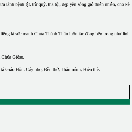
ành bệnh tật, trừ quỷ, tha tội, dẹp yên sóng gió thiên nhiên, cho kẻ
g liêng là sức mạnh Chúa Thánh Thần luôn tác động bên trong như linh
i Chúa Giêsu.
 tả Giáo Hội : Cây nho, Đền thờ, Thân mình, Hiền thê.