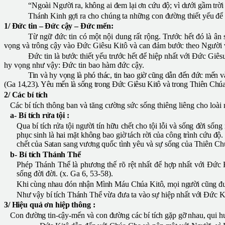
“Ngoài Người ra, không ai đem lại ơn cứu độ; vì dưới gầm trờ
Thánh Kinh gợi ra cho chúng ta những con đường thiết yếu để
1/ Đức tin – Đức cậy – Đức mến:
Từ ngữ đức tin có một nội dung rất rộng. Trước hết đó là ân
vọng và trông cậy vào Đức Giêsu Kitô và can đảm bước theo Người v
Đức tin là bước thiết yếu trước hết để hiệp nhất với Đức Gi
hy vọng như vậy: Đức tin bao hàm đức cậy.
Tin và hy vọng là phó thác, tin bao giờ cũng dẫn đến đức mến 
(Ga 14,23). Yêu mến là sống trong Đức Giêsu Kitô và trong Thiên Chúa:
2/ Các bí tích
Các bí tích thông ban và tăng cường sức sống thiêng liêng cho loài n
a- Bí tích rửa tội :
Qua bí tích rửa tội người tín hữu chết cho tội lỗi và sống đời sốn
phục sinh là hai mặt không bao giờ tách rời của công trình cứu độ
chết của Satan sang vương quốc tình yêu và sự sống của Thiên C
b- Bí tích Thánh Thể
Phép
Thánh
Thể là phương thế rõ rệt nhất để hợp nhất với Đức
sống đời đời. (x. Ga 6, 53-58).
Khi cùng nhau đón nhận Mình Máu Chúa Kitô, mọi người cũng đư
Như vậy bí tích Thánh Thể vừa đưa ta vào sự hiệp nhất với Đức K
3/ Hiệu quả ơn hiệp thông :
Con đường tin-cậy-mến và con đường các bí tích gặp gỡ nhau, qui h