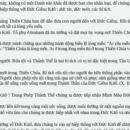
i này, không có một Danh nào khác đã được ban cho nhân loại, để chún
 hiệp thông với Đức Giêsu Kitô :
đức tin, đức mến, các bí tích.
 sủng Thiên Chúa ban để dẫn đưa con người đến với Đức Giêsu. Rồi từ 
ới tất cả lòng yêu mến.
êsu Kitô. Tổ phụ Abraham đã tin tưởng và đặt mọi hy vọng nơi Thiên C
và được minh chứng qua những hành động biểu lộ lòng mến: “Ai yêu mến T
 “Thiên Chúa là lòng mến. Ai ở trong lòng mến thì ở trong Thiên Chúa và
gười. Rửa tội và Thánh Thể là hai bí tích có vị trí đặc biệt trong Tân 
g mới trong Thiên Chúa. Bí tích rửa tội cho người tín hữu thông phần vào
. Người chịu phép rửa tội cũng trải qua sự chết và phục sinh giống như 
húa để sống cuộc sống mới trong Thánh Thần của Đức Giêsu Kitô. (X. R
 Kitô ! Trong Phép Thánh Thể chúng ta được tiếp nhận Mình Máu Đức
ợc liên kết
t
rong cùng một sức sống, được nuôi dưỡng từ một nguồn mạch
itô vừa làm cho chúng ta được hiệp nhất với nhau trong Đức Kitô và nh
ướng về Đức Kitô, đưa chúng ta vào sự hiệp thông với Đức Kitô để được