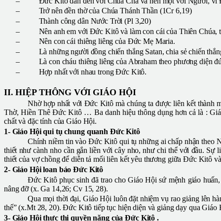
–
Đức Kitô dẫn đến với Chúa Cha và nên một với Người, vì Đ
–
Trở nên đền thờ của Chúa Thánh Thần (1Cr 6,19)
–
Thành công dân Nước Trời (Pl 3,20)
–
Nên anh em với Đức Kitô và làm con cái của Thiên Chúa, t
–
Nên con cái thiêng liêng của Đức Mẹ Maria.
–
Là những người đồng chiến thắng Satan, chia sẻ chiến thắng
–
Là con cháu thiêng liêng của Abraham theo phương diện đứ
–
Hợp nhất với nhau trong Đức Kitô.
II. HIỆP THÔNG VỚI GIÁO HỘI
Nhờ hợp nhất với Đức Kitô mà chúng ta được liên kết thành 
Thờ, Hiền Thê Đức Kitô … Ba danh hiệu thông dụng hơn cả là : Gi
chất và đặc tính của Giáo Hội.
1- Giáo Hội qui tụ chung quanh Đức Kitô
Chính niềm tin vào Đức Kitô qui tụ những ai chấp nhận theo N
thiết như cành nho cần gắn liền với cây nho, như chi thể với đầu. Sự
thiết của vợ chồng để diễn tả mối liên kết yêu thương giữa Đức Kitô 
2- Giáo Hội loan báo Đức Kitô
Đức Kitô phục sinh đã trao cho Giáo Hội sứ mệnh giáo huấn,
nâng đỡ (x. Ga 14,26; Cv 15, 28).
Qua mọi thời đại, Giáo Hội luôn đặt nhiệm vụ rao giảng lên hà
thế” (x.Mt 28, 20). Đức Kitô tiếp tục hiện diện và giảng dạy qua Giáo H
3- Giáo Hội thực thi quyền năng của Đức Kitô .