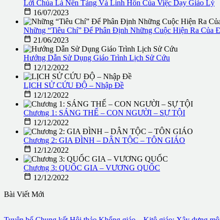
Lời Chúa Là Nền Tảng Và Linh Hồn Của Việc Dạy Giáo Lý

16/07/2023
Những “Tiêu Chí” Để Phân Định Những Cuộc Hiện Ra Của 

21/06/2023
Hướng Dẫn Sử Dụng Giáo Trình Lịch Sử Cứu

12/12/2022
LỊCH SỬ CỨU ĐỘ – Nhập Đề

12/12/2022
Chương 1: SÁNG THẾ – CON NGƯỜI – SỰ TỘI

12/12/2022
Chương 2: GIA ĐÌNH – DÂN TỘC – TÔN GIÁO

12/12/2022
Chương 3: QUỐC GIA – VƯƠNG QUỐC

12/12/2022
Bài Viết Mới
Tuyên bố Chung kết Hội thảo Khổng giáo – Kitô giáo: Xây dựng một 