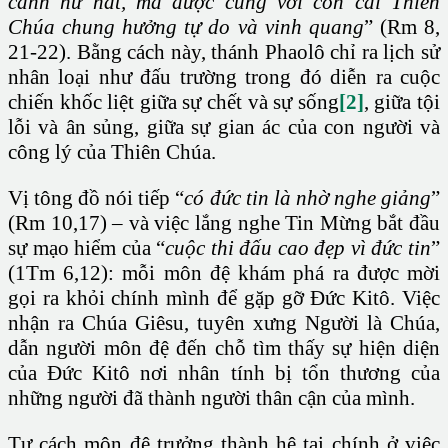
cảnh hư nát, mà được cùng với con cái Thiên
Chúa chung hưởng tự do và vinh quang
” (Rm 8,
21-22). Bằng cách này, thánh Phaolô chỉ ra lịch sử
nhân loại như đấu trường trong đó diễn ra cuộc
chiến khốc liệt giữa sự chết và sự sống
[2]
, giữa tội
lỗi và ân sủng, giữa sự gian ác của con người và
công lý của Thiên Chúa.
Vị tông đồ nói tiếp “
có đức tin là nhờ nghe giảng
”
(Rm 10,17) – và việc lắng nghe Tin Mừng bắt đầu
sự mạo hiểm của “
cuộc thi đấu cao đẹp vì đức tin
”
(1Tm 6,12): mỗi môn đệ khám phá ra được mời
gọi ra khỏi chính mình để gặp gỡ Đức Kitô. Việc
nhận ra Chúa Giêsu, tuyên xưng Người là Chúa,
dẫn người môn đệ đến chỗ tìm thấy sự hiện diện
của Đức Kitô nơi nhân tính bị tổn thương của
những người đã thành người thân cận của mình.
Tư cách môn đệ trưởng thành hệ tại chính ở việc