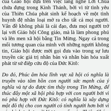
của Giáo hội dựa trên việc lắng nghe Lời Chúa
chứa đựng trong Kinh Thánh, bởi vì từ tình yêu
của Thiên Chúa phát sinh kế hoạch về một tình
huynh đệ nhân loại mở ra cho tất cả mọi người.
Vấn đề không phải là cải đạo, đưa mọi người trở
lại với Giáo hội Công giáo, mà là làm phong phú
và lên men xã hội bằng Tin Mừng. Ngay cả trong
mối tương quan của mình với những người không
tin, Giáo hội được mời gọi đưa vào trong sự lưu
truyền các giá trị nhân bản và nhân bản hóa xuất
phát từ sứ điệp cứu độ của Đức Kitô:
Do đó, Phúc âm hóa lĩnh vực xã hội có nghĩa là
truyền vào tâm hồn con người sức mạnh của ý
nghĩa và tự do được tìm thấy trong Tin Mừng, để
thúc đẩy một xã hội phù hợp với con người bởi vì
nó phù hợp với Đức Kitô: có nghĩa là xây dựng
một đô thị cho con người có tính người hơn bởi vì