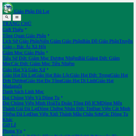
Giáo Phận Đà Lạt


TRANG CHỦ

Giới Thiệu

Tổng Quan Giáo Phận
Lịch Sử Giáo Phận
Niên Giám Giáo Phận
Bản Đồ Giáo Phận
Truyền
Giáo – Bác Ái Xã Hội

Giám Mục Giáo Phận
Tiểu Sử Đức Giám Mục Đương Nhiệm
Bài Giảng Đức Giám
Mục
Các Đức Giám Mục Tiền Nhiệm

Giáo Hạt Và Giáo Xứ
Giáo Hạt Đà Lạt
Giáo Hạt Bảo Lộc
Giáo Hạt Đức Trọng
Giáo Hạt
Đơn Dương
Giáo Hạt Đạ Tông
Giáo Hạt Di Linh
Giáo Hạt
Madaguôi
Danh Sách Linh Mục

Đại Chủng Viện Và Dòng Tu
Đại Chủng Viện Minh Hoà
Tu Đoàn Tông Đồ ICM
Dòng Mến
Thánh Giá Đà Lạt
Dòng Chứng Nhân Đức Tin
Đan Viện Cát Minh
Têrêsa Đà Lạt
Đan Viện Xitô Thánh Mẫu Châu Sơn
Các Dòng Tu
Khác
Giờ Lễ

Phụng Vụ