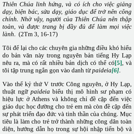
Thiên Chúa linh hứng, và có ích cho việc giảng
dạy, biện bác, sửa dạy, giáo dục để trở nên công
chính. Nhờ vậy, người của Thiên Chúa nên thập
toàn, và được trang bị đầy đủ để làm mọi việc
lành
. (2Tm 3, 16-17)
Tôi để lại cho các chuyên gia những điều khó hiểu
do bản văn này trong nguyên bản tiếng Hy Lạp
nêu ra, mà có rất nhiều bản dịch có thể có
[5]
, và
tôi tập trung ngắn gọn vào danh từ
paideia
[6]
.
Vào thế kỷ thứ V trước Công nguyên, ở Hy Lạp,
thuật ngữ
paideia
biểu thị mô hình sư phạm có
hiệu lực ở Athens và không chỉ đề cập đến việc
giáo dục học đường cho trẻ em mà còn đề cập đến
sự phát triển đạo đức và tinh thần của chúng. Mục
tiêu là làm cho trẻ trở thành những công dân toàn
diện, hướng dẫn họ trong sự hội nhập tiến bộ và