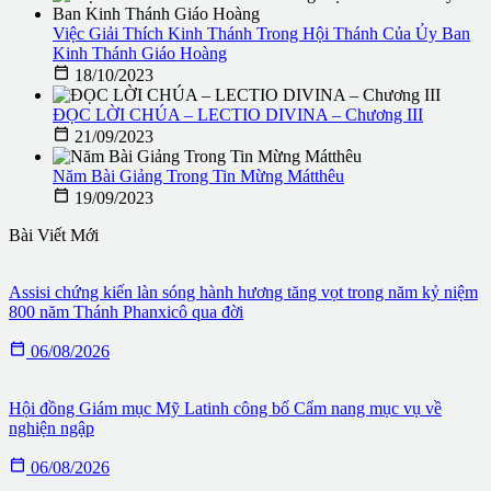
Việc Giải Thích Kinh Thánh Trong Hội Thánh Của Ủy Ban
Kinh Thánh Giáo Hoàng

18/10/2023
ĐỌC LỜI CHÚA – LECTIO DIVINA – Chương III

21/09/2023
Năm Bài Giảng Trong Tin Mừng Mátthêu

19/09/2023
Bài Viết Mới
Assisi chứng kiến làn sóng hành hương tăng vọt trong năm kỷ niệm
800 năm Thánh Phanxicô qua đời

06/08/2026
Hội đồng Giám mục Mỹ Latinh công bố Cẩm nang mục vụ về
nghiện ngập

06/08/2026