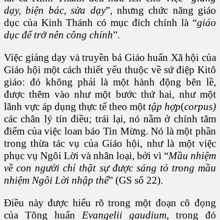
dạy, biện bác, sửa dạy
”, nhưng chức năng giáo
dục của Kinh Thánh có mục đích chính là “
giáo
dục để trở nên công chính
”.
Việc giảng dạy và truyền bá Giáo huấn Xã hội của
Giáo hội một cách thiết yếu thuộc về sứ điệp Kitô
giáo: đó không phải là một hành động bên lề,
được thêm vào như một bước thứ hai, như một
lãnh vực áp dụng thực tế theo một
tập hợp
(
corpus)
các chân lý tín điều; trái lại, nó nằm ở chính tâm
điểm của việc loan báo Tin Mừng. Nó là một phần
trong thừa tác vụ của Giáo hội, như là một việc
phục vụ Ngôi Lời và nhân loại, bởi vì “
Mầu nhiệm
về con người chỉ thật sự được sáng tỏ trong mầu
nhiệm Ngôi Lời nhập thể
” (GS số 22).
Điều này được hiểu rõ trong một đoạn cô đọng
của Tông huấn
Evangelii gaudium
, trong đó