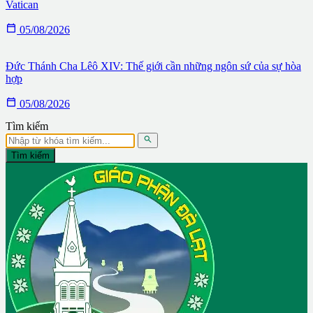
Vatican

05/08/2026
Đức Thánh Cha Lêô XIV: Thế giới cần những ngôn sứ của sự hòa
hợp

05/08/2026
Tìm kiếm

Tìm kiếm