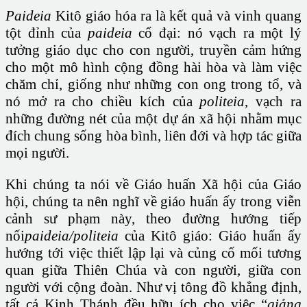
Paideia
Kitô giáo hóa ra là kết quả và vinh quang
tột đỉnh của
paideia
cổ đại: nó vạch ra một lý
tưởng giáo dục cho con người, truyền cảm hứng
cho một mô hình cộng đồng hài hòa và làm việc
chăm chỉ, giống như những con ong trong tổ, và
nó mở ra cho chiều kích của
politeia
, vạch ra
những đường nét của một dự án xã hội nhằm mục
đích chung sống hòa bình, liên đới và hợp tác giữa
mọi người.
Khi chúng ta nói về Giáo huấn Xã hội của Giáo
hội, chúng ta nên nghĩ về giáo huấn ấy trong viễn
cảnh sư phạm này, theo đường hướng tiếp
nối
paideia/politeia
của Kitô giáo: Giáo huấn ấy
hướng tới việc thiết lập lại và củng cố mối tương
quan giữa Thiên Chúa và con người, giữa con
người với cộng đoàn. Như vị tông đồ khẳng định,
tất cả Kinh Thánh đều hữu ích cho việc “
giảng