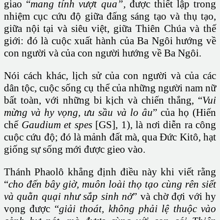
giao “
mang tính
vượt qua”,
được thiết lập trong
nhiệm cục cứu độ giữa đấng sáng tạo và thụ tạo,
giữa nội tại và siêu việt, giữa Thiên Chúa và thế
giới: đó là cuộc xuất hành của Ba Ngôi hướng về
con người và của con người hướng về Ba Ngôi.
Nói cách khác, lịch sử của con người và của các
dân tộc, cuộc sống cụ thể của những người nam nữ
bất toàn, với những bi kịch và chiến thắng, “
Vui
mừng và hy vọng, ưu sầu và lo âu
” của họ (Hiến
chế
Gaudium et spes
[GS], 1), là nơi diễn ra công
cuộc cứu độ; đó là mảnh đất mà, qua Đức Kitô, hạt
giống sự sống mới được gieo vào.
Thánh Phaolô khẳng định điều này khi viết rằng
“
cho đến bây giờ, muôn loài thọ tạo cùng rên siết
và quằn quại như sắp sinh nở
” và chờ đợi với hy
vọng được “
giải thoát, không phải lệ thuộc vào