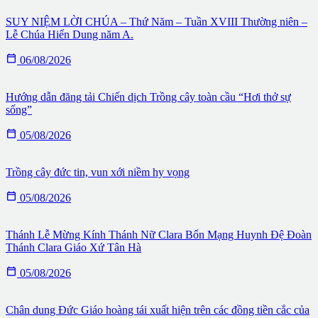
SUY NIỆM LỜI CHÚA – Thứ Năm – Tuần XVIII Thường niên –
Lễ Chúa Hiển Dung năm A.

06/08/2026
Hướng dẫn đăng tải Chiến dịch Trồng cây toàn cầu “Hơi thở sự
sống”

05/08/2026
Trồng cây đức tin, vun xới niềm hy vọng

05/08/2026
Thánh Lễ Mừng Kính Thánh Nữ Clara Bổn Mạng Huynh Đệ Đoàn
Thánh Clara Giáo Xứ Tân Hà

05/08/2026
Chân dung Đức Giáo hoàng tái xuất hiện trên các đồng tiền cắc của