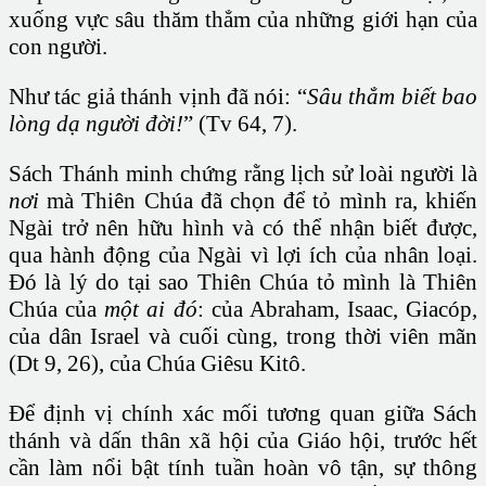
xuống vực sâu thăm thẳm của những giới hạn của
con người.
Như tác giả thánh vịnh đã nói: “
Sâu thẳm
biết bao
lòng dạ người đời!
” (Tv 64, 7).
Sách Thánh minh chứng rằng lịch sử loài người là
nơi
mà Thiên Chúa đã chọn để tỏ mình ra, khiến
Ngài trở nên hữu hình và có thể nhận biết được,
qua hành động của Ngài vì lợi ích của nhân loại.
Đó là lý do tại sao Thiên Chúa tỏ mình là Thiên
Chúa của
một ai đó
: của Abraham, Isaac, Giacóp,
của dân Israel và cuối cùng, trong thời viên mãn
(Dt 9, 26), của Chúa Giêsu Kitô.
Để định vị chính xác mối tương quan giữa Sách
thánh và dấn thân xã hội của Giáo hội, trước hết
cần làm nổi bật tính tuần hoàn vô tận, sự thông