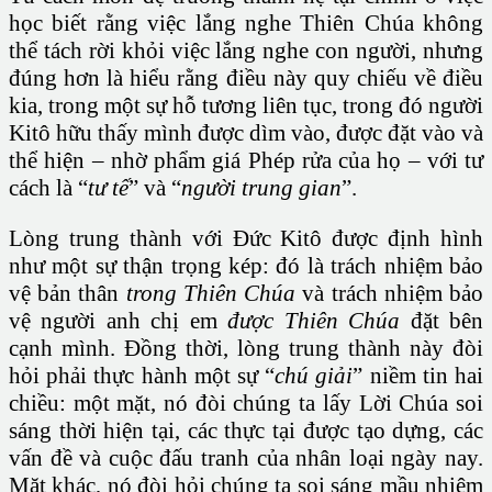
học biết rằng việc lắng nghe Thiên Chúa không
thể tách rời khỏi việc lắng nghe con người, nhưng
đúng hơn là hiểu rằng điều này quy chiếu về điều
kia, trong một sự hỗ tương liên tục, trong đó người
Kitô hữu thấy mình được dìm vào, được đặt vào và
thể hiện – nhờ phẩm giá Phép rửa của họ – với tư
cách là “
tư tế
” và “
người trung gian
”.
Lòng trung thành với Đức Kitô được định hình
như một sự thận trọng kép: đó là trách nhiệm bảo
vệ bản thân
trong Thiên Chúa
và trách nhiệm bảo
vệ người anh chị em
được Thiên Chúa
đặt bên
cạnh mình. Đồng thời, lòng trung thành này đòi
hỏi phải thực hành một sự “
chú giải
” niềm tin hai
chiều: một mặt, nó đòi chúng ta lấy Lời Chúa soi
sáng thời hiện tại, các thực tại được tạo dựng, các
vấn đề và cuộc đấu tranh của nhân loại ngày nay.
Mặt khác, nó đòi hỏi chúng ta soi sáng mầu nhiệm