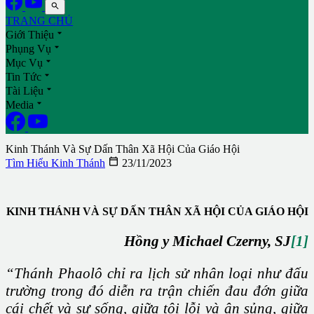

TRANG CHỦ

Giới Thiệu

Phụng Vụ

Mục Vụ

Tin Tức

Tài Liệu

Media
Kinh Thánh Và Sự Dấn Thân Xã Hội Của Giáo Hội

Tìm Hiểu Kinh Thánh
23/11/2023
KINH THÁNH VÀ SỰ DẤN THÂN XÃ HỘI CỦA GIÁO HỘI
Hồng y Michael Czerny, SJ
[1]
“Thánh Phaolô chỉ ra lịch sử nhân loại như đấu
trường trong đó diễn ra trận chiến đau đớn giữa
cái chết và sự sống, giữa tội lỗi và ân sủng, giữa