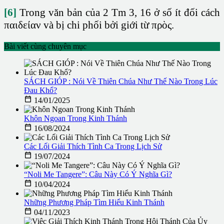
[6]
Trong văn bản của 2 Tm 3, 16 ở số ít đối cách
παιδείαν và bị chi phối bởi giới từ πρὸς.
Bài viết cùng chuyên mục
SÁCH GIÓP : Nói Về Thiên Chúa Như Thế Nào Trong Lúc
Đau Khổ?

14/01/2025
Khôn Ngoan Trong Kinh Thánh

16/08/2024
Các Lối Giải Thích Tình Ca Trong Lịch Sử

19/07/2024
“Noli Me Tangere”: Câu Này Có Ý Nghĩa Gì?

10/04/2024
Những Phương Pháp Tìm Hiểu Kinh Thánh

04/11/2023