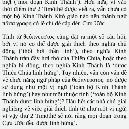
biệt (‘mỗi đoạn Kinh Thánh’). Hơn nữa, vì vào
thời điểm thư 2 Timôthê được viết ra, vẫn chưa có
một bộ Kinh Thánh Kitô giáo nào nên thành ngữ
πᾶσα γραφὴ có lẽ chỉ đề cập đến Cựu Ước.
Tính từ θεόπνευστος cũng đặt ra một số câu hỏi,
bởi vì nó có thể được giải thích theo nghĩa chủ
động (‘thổi hơi thần linh’), theo nghĩa Kinh
Thánh tràn đầy hơi thở của Thiên Chúa, hoặc theo
nghĩa bị động, theo nghĩa Kinh Thánh là ‘được
Thiên Chúa linh hứng’. Tuy nhiên, vẫn còn vấn đề
về chức năng ngữ pháp của θεόπνευστος: nó được
sử dụng như một vị ngữ (‘toàn bộ Kinh Thánh
linh hứng’) hay như một thuộc tính (‘toàn bộ Kinh
Thánh được linh hứng’)? Hầu hết các nhà chú giải
nghiêng về việc giải thích tính từ như một vị ngữ,
vì vậy thư 2 Timôthê sẽ nói rằng mọi đoạn trong
Cựu Ước đều được linh hứng’.