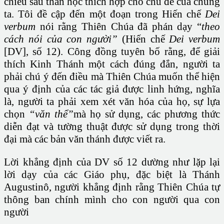
chiều sâu thần học thích hợp cho chủ đề của chúng
ta. Tôi đề cập đến một đoạn trong Hiến chế
Dei
verbum
nói rằng Thiên Chúa đã phán dạy “
theo
cách nói của con người”
(Hiến chế
Dei verbum
[DV], số 12). Công đồng tuyên bố rằng, để giải
thích Kinh Thánh một cách đúng đắn, người ta
phải chú ý đến điều mà Thiên Chúa muốn thể hiện
qua ý định của các tác giả được linh hứng, nghĩa
là, người ta phải xem xét văn hóa của họ, sự lựa
chọn
“văn thể”
mà họ sử dụng, các phương thức
diễn đạt và tường thuật được sử dụng trong thời
đại mà các bản văn thánh được viết ra.
Lời khẳng định của DV số 12 dường như lặp lại
lời dạy của các Giáo phụ, đặc biệt là Thánh
Augustinô, người khẳng định rằng Thiên Chúa tự
thông ban chính mình cho con người qua con
người