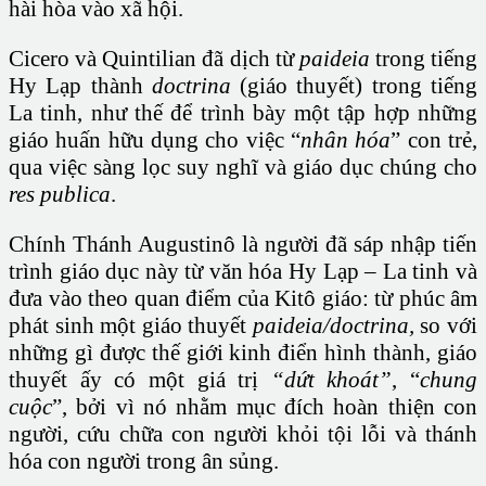
hài hòa vào xã hội.
Cicero và Quintilian đã dịch từ
paideia
trong tiếng
Hy Lạp thành
doctrina
(giáo thuyết) trong tiếng
La tinh, như thế để trình bày một tập hợp những
giáo huấn hữu dụng cho việc “
nhân hóa
” con trẻ,
qua việc sàng lọc suy nghĩ và giáo dục chúng cho
res publica
.
Chính Thánh Augustinô là người đã sáp nhập tiến
trình giáo dục này từ văn hóa Hy Lạp – La tinh và
đưa vào theo quan điểm của Kitô giáo: từ phúc âm
phát sinh một giáo thuyết
paideia/doctrina,
so với
những gì được thế giới kinh điển hình thành, giáo
thuyết ấy có một giá trị
“dứt khoát”
, “
chung
cuộc
”, bởi vì nó nhằm mục đích hoàn thiện con
người, cứu chữa con người khỏi tội lỗi và thánh
hóa con người trong ân sủng.