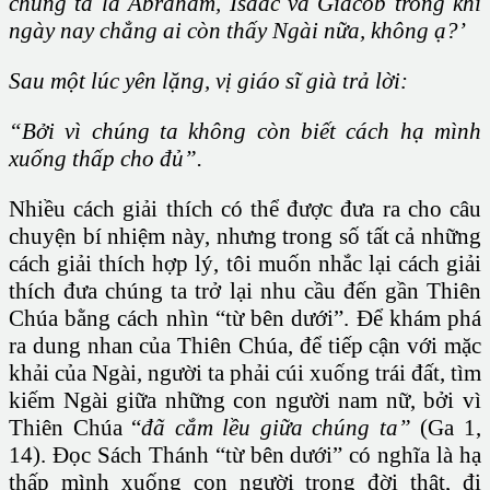
chúng ta là Abraham, Isaac và Giacob trong khi
ngày nay chẳng ai còn thấy Ngài nữa, không ạ?’
Sau một lúc yên lặng, vị giáo sĩ già trả lời:
“Bởi vì chúng ta không còn biết cách hạ mình
xuống thấp cho đủ”.
Nhiều cách giải thích có thể được đưa ra cho câu
chuyện bí nhiệm này, nhưng trong số tất cả những
cách giải thích hợp lý, tôi muốn nhắc lại cách giải
thích đưa chúng ta trở lại nhu cầu đến gần Thiên
Chúa bằng cách nhìn “từ bên dưới”. Để khám phá
ra dung nhan của Thiên Chúa, để tiếp cận với mặc
khải của Ngài, người ta phải cúi xuống trái đất, tìm
kiếm Ngài giữa những con người nam nữ, bởi vì
Thiên Chúa “
đã cắm lều giữa chúng ta”
(Ga 1,
14). Đọc Sách Thánh “từ bên dưới” có nghĩa là hạ
thấp mình xuống con người trong đời thật, đi