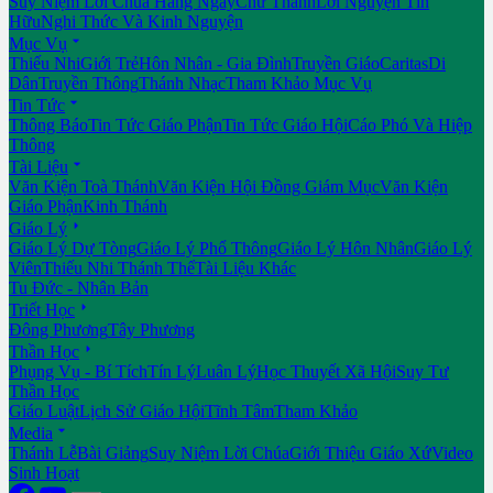
Suy Niệm Lời Chúa Hằng Ngày
Chư Thánh
Lời Nguyện Tín
Hữu
Nghi Thức Và Kinh Nguyện

Mục Vụ
Thiếu Nhi
Giới Trẻ
Hôn Nhân - Gia Đình
Truyền Giáo
Caritas
Di
Dân
Truyền Thông
Thánh Nhạc
Tham Khảo Mục Vụ

Tin Tức
Thông Báo
Tin Tức Giáo Phận
Tin Tức Giáo Hội
Cáo Phó Và Hiệp
Thông

Tài Liệu
Văn Kiện Toà Thánh
Văn Kiện Hội Đồng Giám Mục
Văn Kiện
Giáo Phận
Kinh Thánh

Giáo Lý
Giáo Lý Dự Tòng
Giáo Lý Phổ Thông
Giáo Lý Hôn Nhân
Giáo Lý
Viên
Thiếu Nhi Thánh Thể
Tài Liệu Khác
Tu Đức - Nhân Bản

Triết Học
Đông Phương
Tây Phương

Thần Học
Phụng Vụ - Bí Tích
Tín Lý
Luân Lý
Học Thuyết Xã Hội
Suy Tư
Thần Học
Giáo Luật
Lịch Sử Giáo Hội
Tĩnh Tâm
Tham Khảo

Media
Thánh Lễ
Bài Giảng
Suy Niệm Lời Chúa
Giới Thiệu Giáo Xứ
Video
Sinh Hoạt