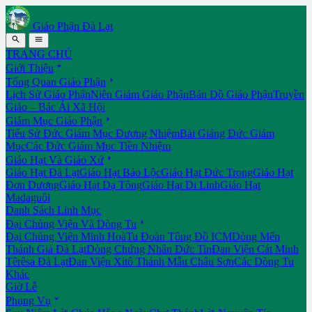
Giáo Phận Đà Lạt


TRANG CHỦ

Giới Thiệu

Tổng Quan Giáo Phận
Lịch Sử Giáo Phận
Niên Giám Giáo Phận
Bản Đồ Giáo Phận
Truyền
Giáo – Bác Ái Xã Hội

Giám Mục Giáo Phận
Tiểu Sử Đức Giám Mục Đương Nhiệm
Bài Giảng Đức Giám
Mục
Các Đức Giám Mục Tiền Nhiệm

Giáo Hạt Và Giáo Xứ
Giáo Hạt Đà Lạt
Giáo Hạt Bảo Lộc
Giáo Hạt Đức Trọng
Giáo Hạt
Đơn Dương
Giáo Hạt Đạ Tông
Giáo Hạt Di Linh
Giáo Hạt
Madaguôi
Danh Sách Linh Mục

Đại Chủng Viện Và Dòng Tu
Đại Chủng Viện Minh Hoà
Tu Đoàn Tông Đồ ICM
Dòng Mến
Thánh Giá Đà Lạt
Dòng Chứng Nhân Đức Tin
Đan Viện Cát Minh
Têrêsa Đà Lạt
Đan Viện Xitô Thánh Mẫu Châu Sơn
Các Dòng Tu
Khác
Giờ Lễ

Phụng Vụ