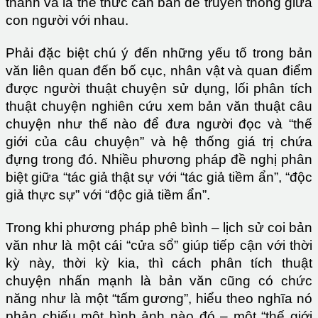
thánh và là thể thức căn bản để truyền thông giữa
con người với nhau.
Phải đặc biệt chú ý đến những yếu tố trong bản
văn liên quan đến bố cục, nhân vật và quan điểm
được người thuật chuyện sử dụng, lối phân tích
thuật chuyện nghiên cứu xem bản văn thuật câu
chuyện như thế nào để đưa người đọc và “thế
giới của câu chuyện” và hệ thống giá trị chứa
đựng trong đó. Nhiều phương pháp đề nghị phân
biệt giữa “tác giả thật sự với “tác giả tiềm ẩn”, “độc
giả thực sự” với “độc giả tiềm ẩn”.
Trong khi phương pháp phê bình – lịch sử coi bản
văn như là một cái “cửa sổ” giúp tiếp cận với thời
kỳ này, thời kỳ kia, thì cách phân tích thuật
chuyện nhấn mạnh là bản văn cũng có chức
năng như là một “tấm gương”, hiểu theo nghĩa nó
phản chiếu một hình ảnh nào đó – một “thế giới