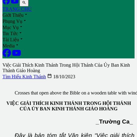

TRANG CHỦ

Giới Thiệu

Phụng Vụ

Mục Vụ

Tin Tức

Tài Liệu

Media
Việc Giải Thích Kinh Thánh Trong Hội Thánh Của Ủy Ban Kinh
Thánh Giáo Hoàng

Tìm Hiểu Kinh Thánh
18/10/2023
Crosses that open above the Bible on a wooden table with win
VIỆC GIẢI THÍCH KINH THÁNH TRONG HỘI THÁNH
CỦA ỦY BAN KINH THÁNH GIÁO HOÀNG
_Trường Ca_
Đây là bản tóm tắt Văn kiện “Việc giải thích