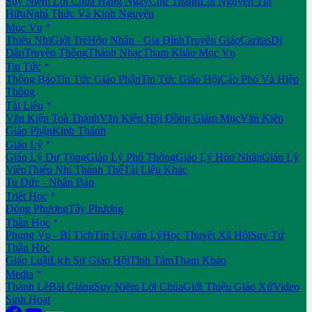
Suy Niệm Lời Chúa Hằng Ngày
Chư Thánh
Lời Nguyện Tín
Hữu
Nghi Thức Và Kinh Nguyện

Mục Vụ
Thiếu Nhi
Giới Trẻ
Hôn Nhân - Gia Đình
Truyền Giáo
Caritas
Di
Dân
Truyền Thông
Thánh Nhạc
Tham Khảo Mục Vụ

Tin Tức
Thông Báo
Tin Tức Giáo Phận
Tin Tức Giáo Hội
Cáo Phó Và Hiệp
Thông

Tài Liệu
Văn Kiện Toà Thánh
Văn Kiện Hội Đồng Giám Mục
Văn Kiện
Giáo Phận
Kinh Thánh

Giáo Lý
Giáo Lý Dự Tòng
Giáo Lý Phổ Thông
Giáo Lý Hôn Nhân
Giáo Lý
Viên
Thiếu Nhi Thánh Thể
Tài Liệu Khác
Tu Đức - Nhân Bản

Triết Học
Đông Phương
Tây Phương

Thần Học
Phụng Vụ - Bí Tích
Tín Lý
Luân Lý
Học Thuyết Xã Hội
Suy Tư
Thần Học
Giáo Luật
Lịch Sử Giáo Hội
Tĩnh Tâm
Tham Khảo

Media
Thánh Lễ
Bài Giảng
Suy Niệm Lời Chúa
Giới Thiệu Giáo Xứ
Video
Sinh Hoạt