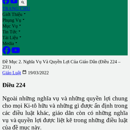

TRANG CHỦ

Giới Thiệu

Phụng Vụ

Mục Vụ

Tin Tức

Tài Liệu

Media
Đề Mục 2. Nghĩa Vụ Và Quyền Lợi Của Giáo Dân (Điều 224 –
231)

Giáo Luật
19/03/2022
Điều 224
Ngoài những nghĩa vụ và những quyền lợi chung
cho mọi Ki-tô hữu và những gì được ấn định trong
các điều luật khác, giáo dân còn có những nghĩa
vụ và quyền lợi được liệt kê trong những điều luật
của đề mục này.