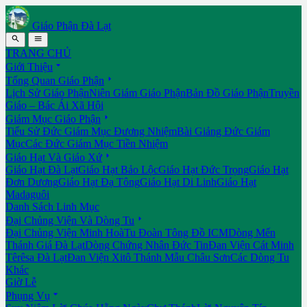
Giáo Phận Đà Lạt


TRANG CHỦ

Giới Thiệu

Tổng Quan Giáo Phận
Lịch Sử Giáo Phận
Niên Giám Giáo Phận
Bản Đồ Giáo Phận
Truyền
Giáo – Bác Ái Xã Hội

Giám Mục Giáo Phận
Tiểu Sử Đức Giám Mục Đương Nhiệm
Bài Giảng Đức Giám
Mục
Các Đức Giám Mục Tiền Nhiệm

Giáo Hạt Và Giáo Xứ
Giáo Hạt Đà Lạt
Giáo Hạt Bảo Lộc
Giáo Hạt Đức Trọng
Giáo Hạt
Đơn Dương
Giáo Hạt Đạ Tông
Giáo Hạt Di Linh
Giáo Hạt
Madaguôi
Danh Sách Linh Mục

Đại Chủng Viện Và Dòng Tu
Đại Chủng Viện Minh Hoà
Tu Đoàn Tông Đồ ICM
Dòng Mến
Thánh Giá Đà Lạt
Dòng Chứng Nhân Đức Tin
Đan Viện Cát Minh
Têrêsa Đà Lạt
Đan Viện Xitô Thánh Mẫu Châu Sơn
Các Dòng Tu
Khác
Giờ Lễ

Phụng Vụ