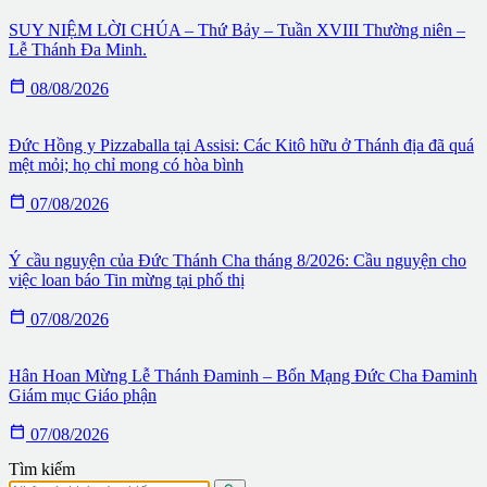
SUY NIỆM LỜI CHÚA – Thứ Bảy – Tuần XVIII Thường niên –
Lễ Thánh Đa Minh.

08/08/2026
Đức Hồng y Pizzaballa tại Assisi: Các Kitô hữu ở Thánh địa đã quá
mệt mỏi; họ chỉ mong có hòa bình

07/08/2026
Ý cầu nguyện của Đức Thánh Cha tháng 8/2026: Cầu nguyện cho
việc loan báo Tin mừng tại phố thị

07/08/2026
Hân Hoan Mừng Lễ Thánh Đaminh – Bổn Mạng Đức Cha Đaminh
Giám mục Giáo phận

07/08/2026
Tìm kiếm