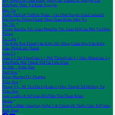
Suy Niệm Lời Chúa Hằng Ngày
Chư Thánh
Lời Nguyện Tín
Hữu
Nghi Thức Và Kinh Nguyện

Mục Vụ
Thiếu Nhi
Giới Trẻ
Hôn Nhân - Gia Đình
Truyền Giáo
Caritas
Di
Dân
Truyền Thông
Thánh Nhạc
Tham Khảo Mục Vụ

Tin Tức
Thông Báo
Tin Tức Giáo Phận
Tin Tức Giáo Hội
Cáo Phó Và Hiệp
Thông

Tài Liệu
Văn Kiện Toà Thánh
Văn Kiện Hội Đồng Giám Mục
Văn Kiện
Giáo Phận
Kinh Thánh

Giáo Lý
Giáo Lý Dự Tòng
Giáo Lý Phổ Thông
Giáo Lý Hôn Nhân
Giáo Lý
Viên
Thiếu Nhi Thánh Thể
Tài Liệu Khác
Tu Đức - Nhân Bản

Triết Học
Đông Phương
Tây Phương

Thần Học
Phụng Vụ - Bí Tích
Tín Lý
Luân Lý
Học Thuyết Xã Hội
Suy Tư
Thần Học
Giáo Luật
Lịch Sử Giáo Hội
Tĩnh Tâm
Tham Khảo

Media
Thánh Lễ
Bài Giảng
Suy Niệm Lời Chúa
Giới Thiệu Giáo Xứ
Video
Sinh Hoạt