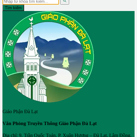

Tìm kiếm
Giáo Phận Đà Lạt
Văn Phòng Truyền Thông Giáo Phận Đà Lạt
Địa chỉ: 9, Trần Quốc Toản, P. Xuân Hương – Đà Lạt, Lâm Đồng,