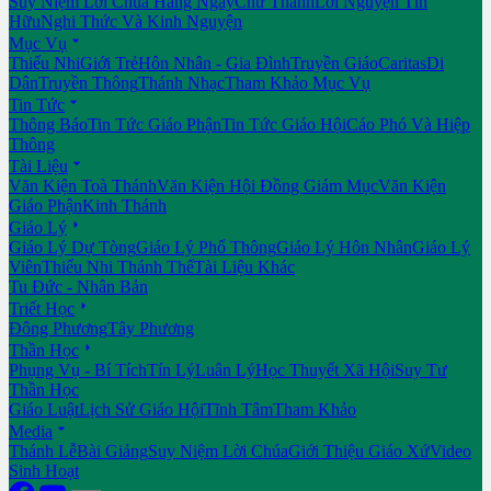
Suy Niệm Lời Chúa Hằng Ngày
Chư Thánh
Lời Nguyện Tín
Hữu
Nghi Thức Và Kinh Nguyện

Mục Vụ
Thiếu Nhi
Giới Trẻ
Hôn Nhân - Gia Đình
Truyền Giáo
Caritas
Di
Dân
Truyền Thông
Thánh Nhạc
Tham Khảo Mục Vụ

Tin Tức
Thông Báo
Tin Tức Giáo Phận
Tin Tức Giáo Hội
Cáo Phó Và Hiệp
Thông

Tài Liệu
Văn Kiện Toà Thánh
Văn Kiện Hội Đồng Giám Mục
Văn Kiện
Giáo Phận
Kinh Thánh

Giáo Lý
Giáo Lý Dự Tòng
Giáo Lý Phổ Thông
Giáo Lý Hôn Nhân
Giáo Lý
Viên
Thiếu Nhi Thánh Thể
Tài Liệu Khác
Tu Đức - Nhân Bản

Triết Học
Đông Phương
Tây Phương

Thần Học
Phụng Vụ - Bí Tích
Tín Lý
Luân Lý
Học Thuyết Xã Hội
Suy Tư
Thần Học
Giáo Luật
Lịch Sử Giáo Hội
Tĩnh Tâm
Tham Khảo

Media
Thánh Lễ
Bài Giảng
Suy Niệm Lời Chúa
Giới Thiệu Giáo Xứ
Video
Sinh Hoạt