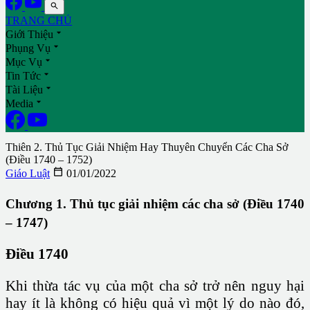

TRANG CHỦ

Giới Thiệu

Phụng Vụ

Mục Vụ

Tin Tức

Tài Liệu

Media
Thiên 2. Thủ Tục Giải Nhiệm Hay Thuyên Chuyển Các Cha Sở
(Điều 1740 – 1752)

Giáo Luật
01/01/2022
Chương 1. Thủ tục giải nhiệm các cha sở (Điều 1740
– 1747)
Điều 1740
Khi thừa tác vụ của một cha sở trở nên nguy hại
hay ít là không có hiệu quả vì một lý do nào đó,