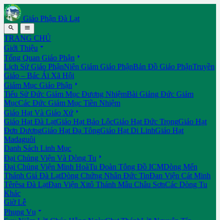
Giáo Phận Đà Lạt


TRANG CHỦ

Giới Thiệu

Tổng Quan Giáo Phận
Lịch Sử Giáo Phận
Niên Giám Giáo Phận
Bản Đồ Giáo Phận
Truyền
Giáo – Bác Ái Xã Hội

Giám Mục Giáo Phận
Tiểu Sử Đức Giám Mục Đương Nhiệm
Bài Giảng Đức Giám
Mục
Các Đức Giám Mục Tiền Nhiệm

Giáo Hạt Và Giáo Xứ
Giáo Hạt Đà Lạt
Giáo Hạt Bảo Lộc
Giáo Hạt Đức Trọng
Giáo Hạt
Đơn Dương
Giáo Hạt Đạ Tông
Giáo Hạt Di Linh
Giáo Hạt
Madaguôi
Danh Sách Linh Mục

Đại Chủng Viện Và Dòng Tu
Đại Chủng Viện Minh Hoà
Tu Đoàn Tông Đồ ICM
Dòng Mến
Thánh Giá Đà Lạt
Dòng Chứng Nhân Đức Tin
Đan Viện Cát Minh
Têrêsa Đà Lạt
Đan Viện Xitô Thánh Mẫu Châu Sơn
Các Dòng Tu
Khác
Giờ Lễ

Phụng Vụ