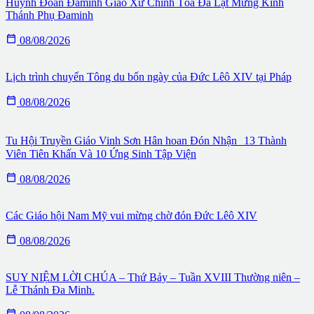
Huynh Đoàn Đaminh Giáo Xứ Chính Tòa Đà Lạt Mừng Kính
Thánh Phụ Đaminh

08/08/2026
Lịch trình chuyến Tông du bốn ngày của Đức Lêô XIV tại Pháp

08/08/2026
Tu Hội Truyền Giáo Vinh Sơn Hân hoan Đón Nhận 13 Thành
Viên Tiên Khấn Và 10 Ứng Sinh Tập Viện

08/08/2026
Các Giáo hội Nam Mỹ vui mừng chờ đón Đức Lêô XIV

08/08/2026
SUY NIỆM LỜI CHÚA – Thứ Bảy – Tuần XVIII Thường niên –
Lễ Thánh Đa Minh.
