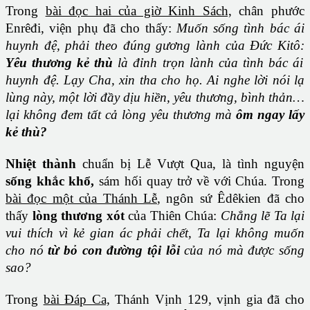
Trong
bài đọc hai của giờ Kinh Sách,
chân phước
Enrêđi, viện phụ đã cho thấy:
Muốn sống tình bác ái
huynh đệ, phải theo đúng gương lành của Đức Kitô:
Yêu thương kẻ thù
là đỉnh trọn lành của tình bác ái
huynh đệ. Lạy Cha, xin tha cho họ. Ai nghe lời nói lạ
lùng này, một lời đầy dịu hiền, yêu thương, bình thản…
lại không đem tất cả lòng yêu thương mà
ôm ngay lấy
kẻ thù?
Nhiệt thành
chuẩn bị Lễ Vượt Qua, là tình nguyện
sống khắc khổ,
sám hối quay trở về với Chúa. Trong
bài đọc một của Thánh Lễ
, ngôn sứ Êdêkien đã cho
thấy
lòng thương xót
của Thiên Chúa:
Chẳng lẽ Ta lại
vui thích vì kẻ gian ác phải chết, Ta lại không muốn
cho nó
từ bỏ con đường tội lỗi
của nó mà được sống
sao?
Trong
bài Đáp Ca,
Thánh Vịnh 129, vịnh gia đã cho