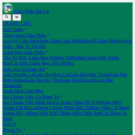
Giáo Phận Đà Lạt


TRANG CHỦ

Giới Thiệu

Tổng Quan Giáo Phận
Lịch Sử Giáo Phận
Niên Giám Giáo Phận
Bản Đồ Giáo Phận
Truyền
Giáo – Bác Ái Xã Hội

Giám Mục Giáo Phận
Tiểu Sử Đức Giám Mục Đương Nhiệm
Bài Giảng Đức Giám
Mục
Các Đức Giám Mục Tiền Nhiệm

Giáo Hạt Và Giáo Xứ
Giáo Hạt Đà Lạt
Giáo Hạt Bảo Lộc
Giáo Hạt Đức Trọng
Giáo Hạt
Đơn Dương
Giáo Hạt Đạ Tông
Giáo Hạt Di Linh
Giáo Hạt
Madaguôi
Danh Sách Linh Mục

Đại Chủng Viện Và Dòng Tu
Đại Chủng Viện Minh Hoà
Tu Đoàn Tông Đồ ICM
Dòng Mến
Thánh Giá Đà Lạt
Dòng Chứng Nhân Đức Tin
Đan Viện Cát Minh
Têrêsa Đà Lạt
Đan Viện Xitô Thánh Mẫu Châu Sơn
Các Dòng Tu
Khác
Giờ Lễ

Phụng Vụ