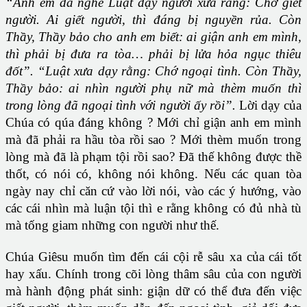
“Anh em đã nghe Luật dạy người xưa rằng: Chớ giết
người. Ai giết người, thì đáng bị nguyền rủa. Còn
Thầy, Thầy bảo cho anh em biết: ai giận anh em mình,
thì phải bị đưa ra tòa… phải bị lửa hỏa ngục thiêu
đốt”. “Luật xưa dạy rằng: Chớ ngoại tình. Còn Thầy,
Thầy bảo: ai nhìn người phụ nữ mà thèm muốn thì
trong lòng đã ngoại tình với người ấy rồi”.
Lời dạy của
Chúa có qúa đáng không ? Mới chỉ giận anh em mình
mà đã phải ra hầu tòa rồi sao ? Mới thèm muốn trong
lòng mà đã là phạm tội rồi sao? Đã thế không được thề
thốt, có nói có, không nói không. Nếu các quan tòa
ngày nay chỉ căn cứ vào lời nói, vào các ý hướng, vào
các cái nhìn mà luận tội thì e rằng không có đủ nhà tù
mà tống giam những con người như thế.
Chúa Giêsu muốn tìm đến cái cội rễ sâu xa của cái tốt
hay xấu. Chính trong cõi lòng thâm sâu của con người
mà hành động phát sinh: giận dữ có thể đưa đến việc