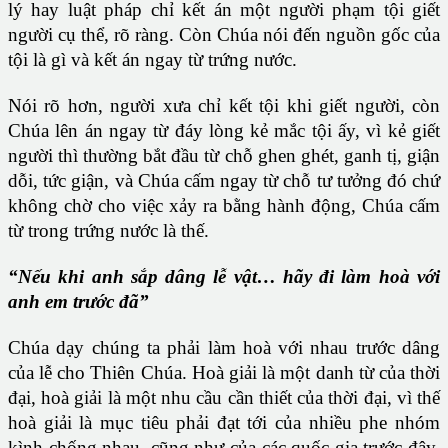
lý hay luật pháp chỉ kết án một người phạm tội giết
người cụ thể, rõ ràng. Còn Chúa nói đến nguồn gốc của
tội là gì và kết án ngay từ trứng nước.
Nói rõ hơn, người xưa chỉ kết tội khi giết người, còn
Chúa lên án ngay từ đáy lòng kẻ mắc tội ấy, vì kẻ giết
người thì thường bắt đầu từ chỗ ghen ghét, ganh tị, giận
dỗi, tức giận, và Chúa cấm ngay từ chỗ tư tưởng đó chứ
không chờ cho việc xảy ra bằng hành động, Chúa cấm
từ trong trứng nước là thế.
“Nếu khi anh sắp dâng lễ vật… hãy đi làm hoà với
anh em trước đã”
Chúa dạy chúng ta phải làm hoà với nhau trước dâng
của lễ cho Thiên Chúa. Hoà giải là một danh từ của thời
đại, hoà giải là một nhu cầu cần thiết của thời đại, vì thế
hoà giải là mục tiêu phải đạt tới của nhiều phe nhóm
kình chống nhau, cũng như của các quốc gia trước đây,