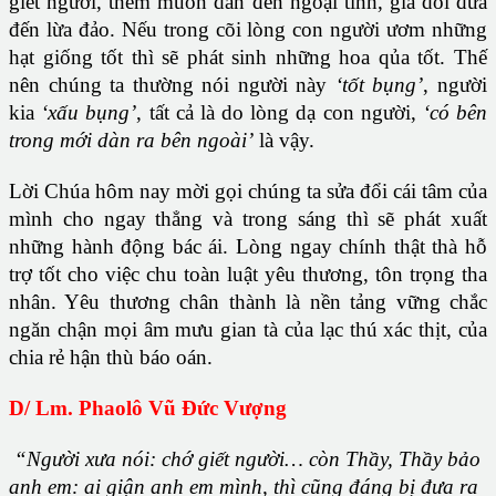
giết người, thèm muốn dẫn đến ngoại tình, giả dối đưa
đến lừa đảo. Nếu trong cõi lòng con người ươm những
hạt giống tốt thì sẽ phát sinh những hoa qủa tốt. Thế
nên chúng ta thường nói người này
‘tốt bụng’
, người
kia
‘xấu bụng’
, tất cả là do lòng dạ con người,
‘có bên
trong mới dàn ra bên ngoài’
là vậy.
Lời Chúa hôm nay mời gọi chúng ta sửa đổi cái tâm của
mình cho ngay thẳng và trong sáng thì sẽ phát xuất
những hành động bác ái. Lòng ngay chính thật thà hỗ
trợ tốt cho việc chu toàn luật yêu thương, tôn trọng tha
nhân. Yêu thương chân thành là nền tảng vững chắc
ngăn chận mọi âm mưu gian tà của lạc thú xác thịt, của
chia rẻ hận thù báo oán.
D/ Lm. Phaolô Vũ Đức Vượng
“Người xưa nói: chớ giết người… còn Thầy, Thầy bảo
anh em: ai giận anh em mình, thì cũng đáng bị đưa ra