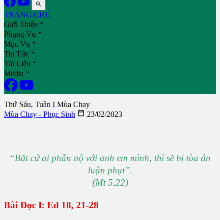

TRANG CHỦ

Giới Thiệu

Phụng Vụ

Mục Vụ

Tin Tức

Tài Liệu

Media
Thứ Sáu, Tuần I Mùa Chay

Mùa Chay - Phục Sinh
23/02/2023
“Bất cứ ai phẫn nộ với anh em mình, thì sẽ bị tòa án
luận phạt”.
(Mt 5,22)
Bài Đọc I: Ed 18, 21-28