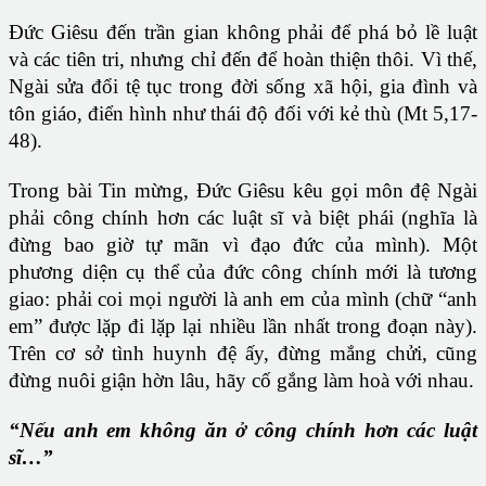
Đức Giêsu đến trần gian không phải để phá bỏ lề luật
và các tiên tri, nhưng chỉ đến để hoàn thiện thôi. Vì thế,
Ngài sửa đổi tệ tục trong đời sống xã hội, gia đình và
tôn giáo, điển hình như thái độ đối với kẻ thù (Mt 5,17-
48).
Trong bài Tin mừng, Đức Giêsu kêu gọi môn đệ Ngài
phải công chính hơn các luật sĩ và biệt phái (nghĩa là
đừng bao giờ tự mãn vì đạo đức của mình). Một
phương diện cụ thể của đức công chính mới là tương
giao: phải coi mọi người là anh em của mình (chữ “anh
em” được lặp đi lặp lại nhiều lần nhất trong đoạn này).
Trên cơ sở tình huynh đệ ấy, đừng mắng chửi, cũng
đừng nuôi giận hờn lâu, hãy cố gắng làm hoà với nhau.
“Nếu anh em không ăn ở công chính hơn các luật
sĩ…”