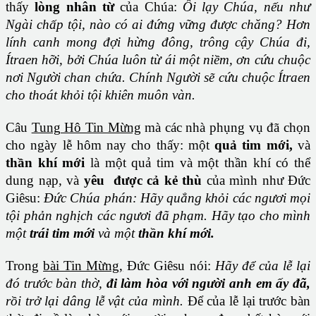
thấy
lòng nhân từ
của Chúa:
Ôi lạy Chúa, nếu như
Ngài chấp tội, nào có ai đứng vững được chăng? Hơn
lính canh mong đợi hừng đông, trông cậy Chúa đi,
Ítraen hỡi, bởi Chúa luôn từ ái một niềm, ơn cứu chuộc
nơi Người chan chứa. Chính Người sẽ cứu chuộc Ítraen
cho thoát khỏi tội khiên muôn vàn.
Câu
Tung Hô Tin Mừng
mà các nhà phụng vụ đã chọn
cho ngày lễ hôm nay cho thấy: một
quả tim mới,
và
thần khí mới
là một quả tim và một thần khí có thể
dung nạp, và
yêu được cả kẻ thù
của mình như Đức
Giêsu:
Đức Chúa phán: Hãy quẳng khỏi các ngươi mọi
tội phản nghịch các ngươi đã phạm. Hãy tạo cho mình
một
trái tim mới
và một
thần khí mới.
Trong
bài Tin Mừng,
Đức Giêsu nói:
Hãy để của lễ lại
đó trước bàn thờ,
đi làm hòa với người anh em ấy đã,
rồi trở lại dâng lễ vật của mình.
Để của lễ lại trước bàn