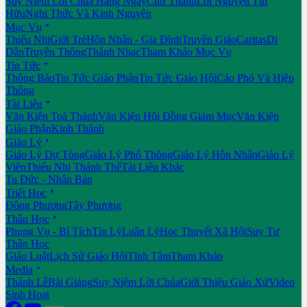
Suy Niệm Lời Chúa Hằng Ngày
Chư Thánh
Lời Nguyện Tín
Hữu
Nghi Thức Và Kinh Nguyện

Mục Vụ
Thiếu Nhi
Giới Trẻ
Hôn Nhân - Gia Đình
Truyền Giáo
Caritas
Di
Dân
Truyền Thông
Thánh Nhạc
Tham Khảo Mục Vụ

Tin Tức
Thông Báo
Tin Tức Giáo Phận
Tin Tức Giáo Hội
Cáo Phó Và Hiệp
Thông

Tài Liệu
Văn Kiện Toà Thánh
Văn Kiện Hội Đồng Giám Mục
Văn Kiện
Giáo Phận
Kinh Thánh

Giáo Lý
Giáo Lý Dự Tòng
Giáo Lý Phổ Thông
Giáo Lý Hôn Nhân
Giáo Lý
Viên
Thiếu Nhi Thánh Thể
Tài Liệu Khác
Tu Đức - Nhân Bản

Triết Học
Đông Phương
Tây Phương

Thần Học
Phụng Vụ - Bí Tích
Tín Lý
Luân Lý
Học Thuyết Xã Hội
Suy Tư
Thần Học
Giáo Luật
Lịch Sử Giáo Hội
Tĩnh Tâm
Tham Khảo

Media
Thánh Lễ
Bài Giảng
Suy Niệm Lời Chúa
Giới Thiệu Giáo Xứ
Video
Sinh Hoạt