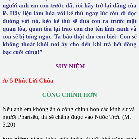
người anh em con trước đã, rồi hãy trở lại dâng của
lễ. Hãy liệu làm hòa với kẻ thù ngay lúc còn đi dọc
đường với nó, kẻo kẻ thù sẽ đưa con ra trước mặt
quan tòa, quan tòa lại trao con cho tên lính canh và
con sẽ bị tống ngục. Ta bảo thật cho con biết: Con sẽ
không thoát khỏi nơi ấy cho đến khi trả hết đồng
bạc cuối cùng!”
SUY NIỆM
A/ 5 Phút Lời Chúa
CÔNG CHÍNH HƠN
Nếu anh em không ăn ở công chính hơn các kinh sư và
người Pharisêu, thì sẽ chẳng được vào Nước Trời. (Mt
5,20)
Suy niệm
:
Steve Jobs, một thiên tài với khả năng sáng