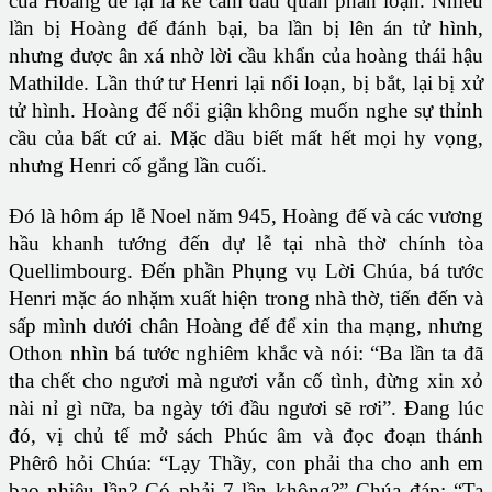
của Hoàng đế lại là kẻ cầm đầu quân phản loạn. Nhiều
lần bị Hoàng đế đánh bại, ba lần bị lên án tử hình,
nhưng được ân xá nhờ lời cầu khẩn của hoàng thái hậu
Mathilde. Lần thứ tư Henri lại nổi loạn, bị bắt, lại bị xử
tử hình. Hoàng đế nổi giận không muốn nghe sự thỉnh
cầu của bất cứ ai. Mặc dầu biết mất hết mọi hy vọng,
nhưng Henri cố gắng lần cuối.
Đó là hôm áp lễ Noel năm 945, Hoàng đế và các vương
hầu khanh tướng đến dự lễ tại nhà thờ chính tòa
Quellimbourg. Đến phần Phụng vụ Lời Chúa, bá tước
Henri mặc áo nhặm xuất hiện trong nhà thờ, tiến đến và
sấp mình dưới chân Hoàng đế để xin tha mạng, nhưng
Othon nhìn bá tước nghiêm khắc và nói: “Ba lần ta đã
tha chết cho ngươi mà ngươi vẫn cố tình, đừng xin xỏ
nài nỉ gì nữa, ba ngày tới đầu ngươi sẽ rơi”. Đang lúc
đó, vị chủ tế mở sách Phúc âm và đọc đoạn thánh
Phêrô hỏi Chúa: “Lạy Thầy, con phải tha cho anh em
bao nhiêu lần? Có phải 7 lần không?” Chúa đáp: “Ta