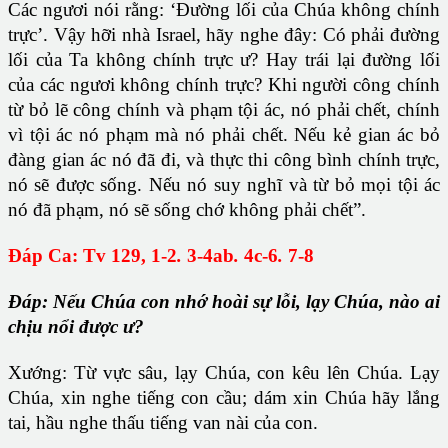
Các ngươi nói rằng: ‘Đường lối của Chúa không chính
trực’. Vậy hỡi nhà Israel, hãy nghe đây: Có phải đường
lối của Ta không chính trực ư? Hay trái lại đường lối
của các ngươi không chính trực? Khi người công chính
từ bỏ lẽ công chính và phạm tội ác, nó phải chết, chính
vì tội ác nó phạm mà nó phải chết. Nếu kẻ gian ác bỏ
đàng gian ác nó đã đi, và thực thi công bình chính trực,
nó sẽ được sống. Nếu nó suy nghĩ và từ bỏ mọi tội ác
nó đã phạm, nó sẽ sống chớ không phải chết”.
Đáp Ca: Tv 129, 1-2
.
3-4ab
.
4c-6
.
7-8
Đáp: Nếu Chúa con nhớ hoài sự lỗi, lạy Chúa, nào ai
chịu nổi được ư?
Xướng:
Từ vực sâu, lạy Chúa, con kêu lên Chúa. Lạy
Chúa, xin nghe tiếng con cầu; dám xin Chúa hãy lắng
tai, hầu nghe thấu tiếng van nài của con.