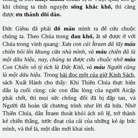
khi chúng ta tình nguyện
sống khắc khổ,
thì càng
được
ơn thánh dồi dào.
Đức Giêsu đã phải
đổ máu
mình ra để cứu chuộc
chúng ta. Theo Chúa trong
đau khổ,
ắt sẽ được ở với
Chúa trong vinh quang:
Xưa con cái Ítraen đã lấy
máu
chiên bôi lên khung cửa nhà mình, và
máu
chiên đã là
một dấu hiệu, nay, chúng ta được cứu chuộc nhờ
máu
Con Chiên vô tỳ tích là Đức Kitô, và
máu
Người cũng
là một dấu hiệu.
Trong
bài đọc một của giờ Kinh Sách,
sách Xuất Hành cho thấy: Khi Thiên Chúa thực hiện
dấu lạ cuối cùng: các con đầu lòng của người Aicập
phải chết, thì mọi sức chống đối đã bị đập tan, và
Người đã hoàn tất chương trình như lời đã hứa. Nhờ
Thiên Chúa, dân Ítraen thoát khỏi ách nô lệ, trở thành
kẻ chiến thắng, tước đoạt của cải của những kẻ áp bức
mình, và thế là, một dân mới khai sinh.