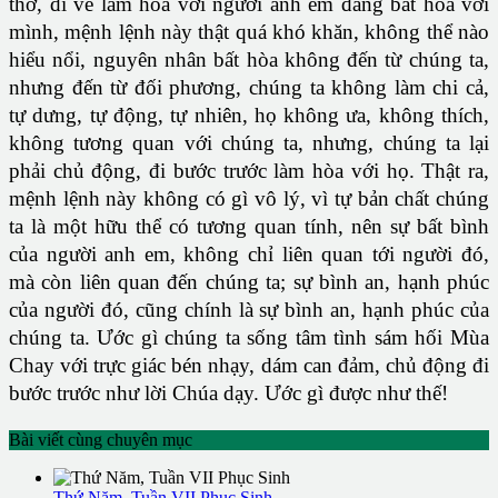
thờ, đi về làm hòa với người anh em đang bất hòa với
mình, mệnh lệnh này thật quá khó khăn, không thể nào
hiểu nổi, nguyên nhân bất hòa không đến từ chúng ta,
nhưng đến từ đối phương, chúng ta không làm chi cả,
tự dưng, tự động, tự nhiên, họ không ưa, không thích,
không tương quan với chúng ta, nhưng, chúng ta lại
phải chủ động, đi bước trước làm hòa với họ. Thật ra,
mệnh lệnh này không có gì vô lý, vì tự bản chất chúng
ta là một hữu thể có tương quan tính, nên sự bất bình
của người anh em, không chỉ liên quan tới người đó,
mà còn liên quan đến chúng ta; sự bình an, hạnh phúc
của người đó, cũng chính là sự bình an, hạnh phúc của
chúng ta. Ước gì chúng ta sống tâm tình sám hối Mùa
Chay với trực giác bén nhạy, dám can đảm, chủ động đi
bước trước như lời Chúa dạy. Ước gì được như thế!
Bài viết cùng chuyên mục
Thứ Năm, Tuần VII Phục Sinh