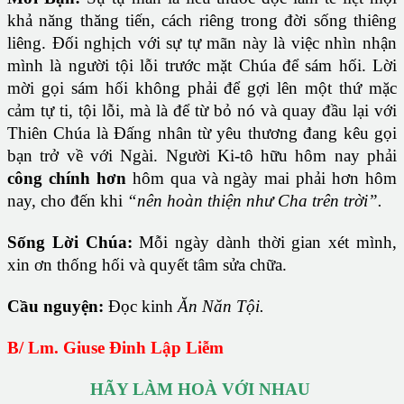
khả năng thăng tiến, cách riêng trong đời sống thiêng
liêng. Đối nghịch với sự tự mãn này là việc nhìn nhận
mình là người tội lỗi trước mặt Chúa để sám hối. Lời
mời gọi sám hối không phải để gợi lên một thứ mặc
cảm tự ti, tội lỗi, mà là để từ bỏ nó và quay đầu lại với
Thiên Chúa là Đấng nhân từ yêu thương đang kêu gọi
bạn trở về với Ngài. Người Ki-tô hữu hôm nay phải
công chính hơn
hôm qua và ngày mai phải hơn hôm
nay, cho đến khi
“
nên hoàn thiện như Cha trên trời”.
Sống Lời Chúa
:
Mỗi ngày dành thời gian xét mình,
xin ơn thống hối và quyết tâm sửa chữa.
Cầu nguyện
:
Đọc kinh
Ăn Năn Tội.
B/ Lm. Giuse Đinh Lập Liễm
HÃY LÀM HOÀ VỚI NHAU