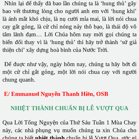
Nhìn lại để thấy đã bao lần chúng ta là ‘hung thủ’ gây
bao vết thương lòng cho người anh em với ‘hung khí’
là ánh mắt khó chịu, là nụ cười mỉa mai, là lời nói chua
cay gắt gỏng, là cử chỉ nóng nảy thô bạo, là thái độ vô
tâm lãnh đạm… Lời Chúa hôm nay mời gọi chúng ta
biến đổi thay vì là ‘hung thủ’ thì hãy trở thành ‘sứ giả
thiện chí’ xây dựng hoà bình của Nước Trời.
Để đuợc như vậy, ngày hôm nay, chúng ta hãy bớt đi
một cử chỉ gắt gỏng, một lời nói chua cay với người
chung quanh.
E/ Emmanuel Nguyễn Thanh Hiền, OSB
NHIỆT THÀNH CHUẨN BỊ LỄ VƯỢT QUA
Qua Lời Tổng Nguyện của Thứ Sáu Tuần 1 Mùa Chay
này, các nhà phụng vụ muốn chúng ta xin Chúa cho
chúng ta biết
nhiệt thành
chuẩn bị lễ Vượt Qua, ước gì