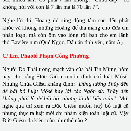
không nói với con là 7 lần mà là 70 lần 7”.
Nghe lời đó, Hoàng đế rúng động tâm can đến phát
khóc và không những Hoàng đế tha mạng cho đứa em
phản loạn, mà còn ôm vào lòng rồi ban cho em lãnh
thổ Bavière nữa (Quê Ngọc, Dấu ấn tình yêu, năm A).
C/ Lm. Phaolô Phạm Công Phương
Người Do Thái trong mạch văn cùa bài Tin Mừng hôm
nay cho rằng Đức Giêsu muốn đình chỉ luật Môsê.
Nhưng Chúa Giêsu khẳng định: “
Đừng tưởng Thầy đến
để bãi bỏ Luật Môsê hay lời các Ngôn sứ. Thầy đến
không phải là để bãi bỏ, nhưng là để kiện toàn
”. Mới
nghe qua thì xem ra Đức Giêsu muốn huỷ bỏ luật cũ
nhưng thực ra luật mới chỉ nhằm kiện toàn luật cũ. Vậy
Đức Giêsu đã kiện toàn như thế nào ?