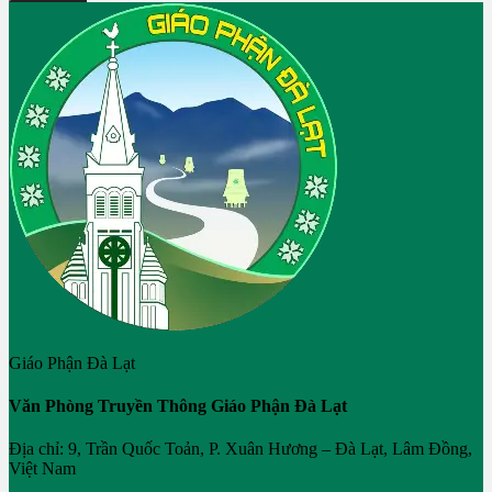
Giáo Phận Đà Lạt
Văn Phòng Truyền Thông Giáo Phận Đà Lạt
Địa chỉ: 9, Trần Quốc Toản, P. Xuân Hương – Đà Lạt, Lâm Đồng,
Việt Nam