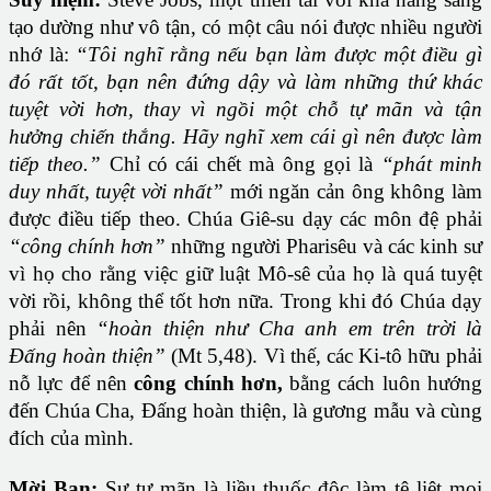
tạo dường như vô tận, có một câu nói được nhiều người
nhớ là:
“Tôi nghĩ rằng nếu bạn làm được một điều gì
đó rất tốt, bạn nên đứng dậy và làm những thứ khác
tuyệt vời hơn, thay vì ngồi một chỗ tự mãn và tận
hưởng chiến thắng. Hãy nghĩ xem cái gì nên được làm
tiếp theo.”
Chỉ có cái chết mà ông gọi là
“phát minh
duy nhất, tuyệt vời nhất”
mới ngăn cản ông không làm
được điều tiếp theo. Chúa Giê-su dạy các môn đệ phải
“công chính hơn”
những người Pharisêu và các kinh sư
vì họ cho rằng việc giữ luật Mô-sê của họ là quá tuyệt
vời rồi, không thể tốt hơn nữa. Trong khi đó Chúa dạy
phải nên
“hoàn thiện như Cha anh em trên trời là
Đấng hoàn thiện”
(Mt 5,48). Vì thế, các Ki-tô hữu phải
nỗ lực để nên
công chính hơn,
bằng cách luôn hướng
đến Chúa Cha, Đấng hoàn thiện, là gương mẫu và cùng
đích của mình.
Mời Bạn
:
Sự tự mãn là liều thuốc độc làm tê liệt mọi